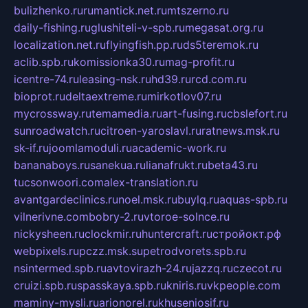
bulizhenko.ru
rumantick.net.ru
mtszerno.ru
daily-fishing.ru
glushiteli-v-spb.ru
megasat.org.ru
localization.net.ru
flyingfish.pp.ru
ds5teremok.ru
aclib.spb.ru
komissionka30.ru
mag-profit.ru
icentre-74.ru
leasing-nsk.ru
hd39.ru
rcd.com.ru
bioprot.ru
deltaextreme.ru
mirkotlov07.ru
mycrossway.ru
temamedia.ru
art-fusing.ru
cbslefort.ru
sunroadwatch.ru
citroen-yaroslavl.ru
ratnews.msk.ru
sk-if.ru
joomlamoduli.ru
academic-work.ru
bananaboys.ru
sanekua.ru
lianafrukt.ru
beta43.ru
tucsonwoori.com
alex-translation.ru
avantgardeclinics.ru
noel.msk.ru
buylq.ru
aquas-spb.ru
vilnerivne.com
bobry-2.ru
vtoroe-solnce.ru
nickysheen.ru
clockmir.ru
huntercraft.ru
стройокт.рф
webpixels.ru
pczz.msk.su
petrodvorets.spb.ru
nsintermed.spb.ru
avtovirazh-24.ru
jazzq.ru
czecot.ru
cruizi.spb.ru
spasskaya.spb.ru
kniris.ru
vkpeople.com
maminy-mysli.ru
arionorel.ru
khuseniosif.ru