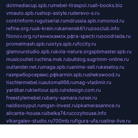
dotmediacup.spb.ru
mebel-tiraspol.ru
all-books.biz
vmauto.spb.ru
shop-astyle.ru
derevo-s.ru
contrinform.ru
gutserial.ru
mdrussia.spb.ru
monod.ru
refine.org.ru
uk-krein.ru
kamensk61.ru
zooclub.info
filonov.org.ru
технокамск.рф
ra-spectr.ru
ooodriada.ru
promelmash.spb.ru
ixtys.spb.ru
fccity.ru
glamourstudio.spb.ru
kola-nature.org
spbmaster.spb.ru
musicoutlet.ru
china.msk.ru
bulldog.su
grimm-online.ru
outlander.net.ru
maga.spb.ru
anime-sell.ru
keseloy.ru
газприборсервис.рф
karmin.spb.ru
shekswood.ru
tischlermebel.ru
automall66.ru
mag-vladimir.ru
yardbar.ru
kiwitour.spb.ru
indesign.com.ru
freestylemebel.ru
bany-samara.ru
rsei.ru
naidisvoyput.ru
mgsn-invest.ru
ipkamerasannce.ru
alicante-house.ru
ibelka74.ru
cozyhouse.info
vlkargalev-studio.ru
700mb.ru
figura-ufa.ru
alina-live.ru
belarusiannews.ru
womenknow.ru
dos-vniimk.ru
sega.net.ru
dv.net.ru
phenomenonsofhistory.com