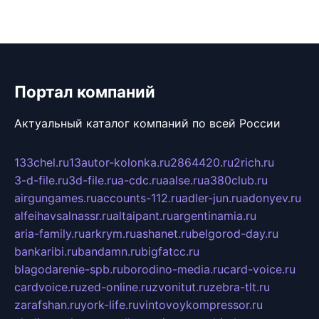
Портал компаний
Актуальный каталог компаний по всей России
133chel.ru
13autor-kolonka.ru
2864420.ru
2rich.ru
3-d-file.ru
3d-file.ru
a-cdc.ru
aalse.ru
a380club.ru
airgungames.ru
accounts-112.ru
adler-jun.ru
adonyev.ru
alfeihavsalnassr.ru
altaipant.ru
argentinamia.ru
aria-family.ru
arkrym.ru
ashanet.ru
belgorod-day.ru
bankaribi.ru
bandamn.ru
bigfatcc.ru
blagodarenie-spb.ru
borodino-media.ru
card-voice.ru
cardvoice.ru
zed-online.ru
zvonitut.ru
zebra-tlt.ru
zarafshan.ru
york-life.ru
vintovoykompressor.ru