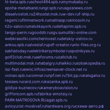
hl-beta.spb.ru
school494.spb.ru
mymubaby.ru
epoha-metalband.ru
ngr.spb.ru
rusgosnews.com
dieselvostok.ru
24hostel.msk.ru
w-dev.ru
f-ship.ru
regsmi.ru
filmnetwork.ru
malinasp.ru
kinosvin.ru
h2o-salon.ru
malutkayork.ru
deltaprim.spb.ru
tango-perm.ru
gooddir.ru
sgv.su
multiki-online.com
webkrasotki.com
cherinvest.ru
detskiy-ostrov.ru
ankou.spb.ru
alvesta1.ru
pdf-creator.ru
nix-files.org.ru
sakhatoday.ru
elektrikersymboler.ru
sputnikyes.ru
golf2club.msk.ru
aeforums.ru
zallclub.ru
multimodal.msk.ru
habaigry.ru
haikko.ru
sobakopedia.ru
isz-fest.ru
ewnc.info
screensaver-clock.net.ru
volnav.spb.ru
comnat.ru
npf.net.ru
7bit.pp.ru
kalugatur.ru
tesiaes.ru
card.com.ru
kazanka.spb.ru
gildiya-kuznecov.ru
kameryboavision.ru
griffoncom.spb.ru
fabrika-emotsiy.ru
PARK-MATROSOVA.RU
agat.spb.ru
avtoyurist-moskva1.ru
hardware.org.ru
схема-авто.рф