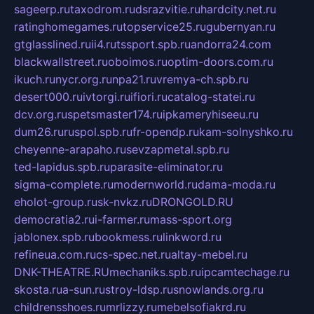
sageerp.ru
taxodrom.ru
dsrazvitie.ru
hardcity.net.ru
ratinghomegames.ru
topservice25.ru
gubernyan.ru
gtglasslined.ru
ii4.ru
tssport.spb.ru
andorra24.com
blackwallstreet.ru
oboimos.ru
optim-doors.com.ru
ikuch.ru
nycr.org.ru
npa21.ru
vremya-ch.spb.ru
desert000.ru
ivtorgi.ru
ifiori.ru
catalog-statei.ru
dcv.org.ru
spetsmaster174.ru
ipkameryhiseeu.ru
dum26.ru
ruspol.spb.ru
fr-opendp.ru
kam-solnyshko.ru
cheyenne-arapaho.ru
sevzapmetal.spb.ru
ted-lapidus.spb.ru
parasite-eliminator.ru
sigma-complete.ru
modernworld.ru
dama-moda.ru
eholot-group.ru
sk-nvkz.ru
DRONGOLD.RU
democratia2.ru
i-farmer.ru
mass-sport.org
jablonex.spb.ru
bookmess.ru
linkword.ru
refineua.com.ru
cs-spec.net.ru
altay-mebel.ru
DNK-THEATRE.RU
mechaniks.spb.ru
ipcamtechage.ru
skosta.ru
a-sun.ru
stroy-ldsp.ru
snowlands.org.ru
childrensshoes.ru
mrlizzy.ru
mebelsofiakrd.ru