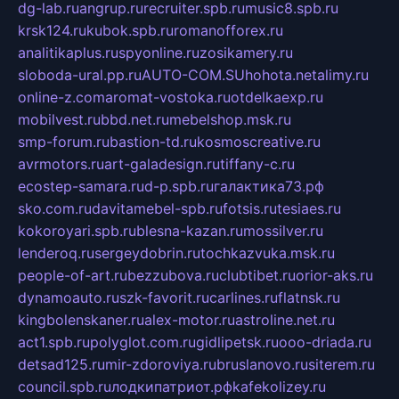
dg-lab.ru
angrup.ru
recruiter.spb.ru
music8.spb.ru
krsk124.ru
kubok.spb.ru
romanofforex.ru
analitikaplus.ru
spyonline.ru
zosikamery.ru
sloboda-ural.pp.ru
AUTO-COM.SU
hohota.net
alimy.ru
online-z.com
aromat-vostoka.ru
otdelkaexp.ru
mobilvest.ru
bbd.net.ru
mebelshop.msk.ru
smp-forum.ru
bastion-td.ru
kosmoscreative.ru
avrmotors.ru
art-galadesign.ru
tiffany-c.ru
ecostep-samara.ru
d-p.spb.ru
галактика73.рф
sko.com.ru
davitamebel-spb.ru
fotsis.ru
tesiaes.ru
kokoroyari.spb.ru
blesna-kazan.ru
mossilver.ru
lenderoq.ru
sergeydobrin.ru
tochkazvuka.msk.ru
people-of-art.ru
bezzubova.ru
clubtibet.ru
orior-aks.ru
dynamoauto.ru
szk-favorit.ru
carlines.ru
flatnsk.ru
kingbolenskaner.ru
alex-motor.ru
astroline.net.ru
act1.spb.ru
polyglot.com.ru
gidlipetsk.ru
ooo-driada.ru
detsad125.ru
mir-zdoroviya.ru
bruslanovo.ru
siterem.ru
council.spb.ru
лодкипатриот.рф
kafekolizey.ru