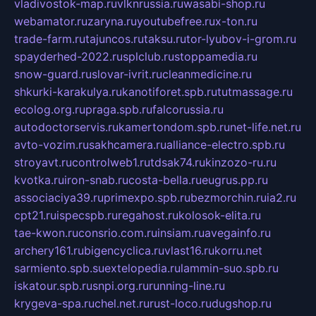
vladivostok-map.ru
vlknrussia.ru
wasabi-shop.ru
webamator.ru
zaryna.ru
youtubefree.ru
x-ton.ru
trade-farm.ru
tajuncos.ru
taksu.ru
tor-lyubov-i-grom.ru
spayderhed-2022.ru
splclub.ru
stoppamedia.ru
snow-guard.ru
slovar-ivrit.ru
cleanmedicine.ru
shkurki-karakulya.ru
kanotiforet.spb.ru
tutmassage.ru
ecolog.org.ru
praga.spb.ru
falcorussia.ru
autodoctorservis.ru
kamertondom.spb.ru
net-life.net.ru
avto-vozim.ru
sakhcamera.ru
alliance-electro.spb.ru
stroyavt.ru
controlweb1.ru
tdsak74.ru
kinzozo-ru.ru
kvotka.ru
iron-snab.ru
costa-bella.ru
eugrus.pp.ru
associaciya39.ru
primexpo.spb.ru
bezmorchin.ru
ia2.ru
cpt21.ru
ispecspb.ru
regahost.ru
kolosok-elita.ru
tae-kwon.ru
consrio.com.ru
insiam.ru
avegainfo.ru
archery161.ru
bigencyclica.ru
vlast16.ru
korru.net
sarmiento.spb.su
extelopedia.ru
lammin-suo.spb.ru
iskatour.spb.ru
snpi.org.ru
running-line.ru
krygeva-spa.ru
chel.net.ru
rust-loco.ru
dugshop.ru