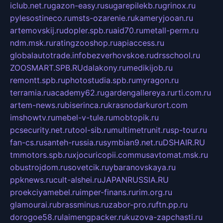
iclub.net.ru
gazon-easy.ru
sugarepilekb.ru
grinox.ru
pylesostineco.ru
msts-ozarenie.ru
kameryjooan.ru
artemovskij.ru
dopler.spb.ru
aid70.ru
metall-perm.ru
ndm.msk.ru
ratingzooshop.ru
apiaccess.ru
globalautotrade.info
bezverhovskoe.ru
drsschool.ru
ZOOSMART.SPB.RU
dalakony.ru
medikijob.ru
remontt.spb.ru
photostudia.spb.ru
myragon.ru
terramia.ru
academy62.ru
gardengallereya.ru
rti.com.ru
artem-news.ru
biserinca.ru
krasnodarkurort.com
imshowtv.ru
mebel-v-tule.ru
mobtopik.ru
pcsecurity.net.ru
tool-sib.ru
multimetrunit.ru
sp-tour.ru
fan-cs.ru
santeh-russia.ru
symbian9.net.ru
DSHAIR.RU
tmmotors.spb.ru
xjocuricopii.com
musavtomat.msk.ru
obustrojdom.ru
sovetcik.ru
ybaranovskaya.ru
ppknews.ru
cult-alshei.ru
JAPANRUSSIA.RU
proekciyamebel.ru
imper-finans.ru
rim.org.ru
glamourai.ru
brassminus.ru
zabor-pro.ru
ftn.pp.ru
dorogoe58.ru
laimengpacker.ru
kuzova-zapchasti.ru