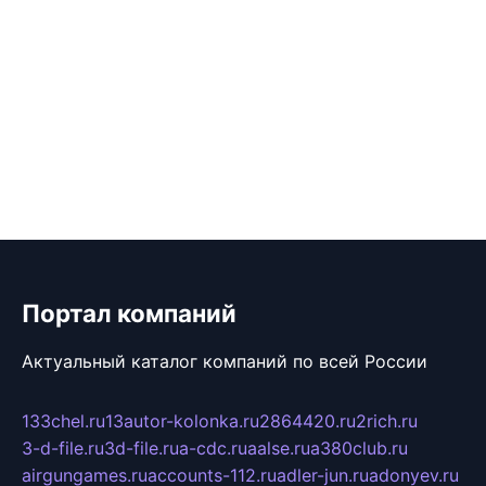
Портал компаний
Актуальный каталог компаний по всей России
133chel.ru
13autor-kolonka.ru
2864420.ru
2rich.ru
3-d-file.ru
3d-file.ru
a-cdc.ru
aalse.ru
a380club.ru
airgungames.ru
accounts-112.ru
adler-jun.ru
adonyev.ru