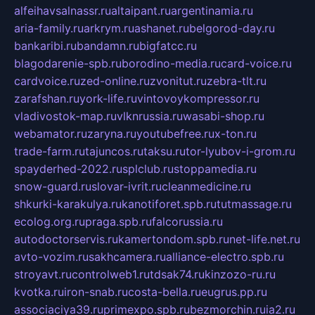
alfeihavsalnassr.ru
altaipant.ru
argentinamia.ru
aria-family.ru
arkrym.ru
ashanet.ru
belgorod-day.ru
bankaribi.ru
bandamn.ru
bigfatcc.ru
blagodarenie-spb.ru
borodino-media.ru
card-voice.ru
cardvoice.ru
zed-online.ru
zvonitut.ru
zebra-tlt.ru
zarafshan.ru
york-life.ru
vintovoykompressor.ru
vladivostok-map.ru
vlknrussia.ru
wasabi-shop.ru
webamator.ru
zaryna.ru
youtubefree.ru
x-ton.ru
trade-farm.ru
tajuncos.ru
taksu.ru
tor-lyubov-i-grom.ru
spayderhed-2022.ru
splclub.ru
stoppamedia.ru
snow-guard.ru
slovar-ivrit.ru
cleanmedicine.ru
shkurki-karakulya.ru
kanotiforet.spb.ru
tutmassage.ru
ecolog.org.ru
praga.spb.ru
falcorussia.ru
autodoctorservis.ru
kamertondom.spb.ru
net-life.net.ru
avto-vozim.ru
sakhcamera.ru
alliance-electro.spb.ru
stroyavt.ru
controlweb1.ru
tdsak74.ru
kinzozo-ru.ru
kvotka.ru
iron-snab.ru
costa-bella.ru
eugrus.pp.ru
associaciya39.ru
primexpo.spb.ru
bezmorchin.ru
ia2.ru