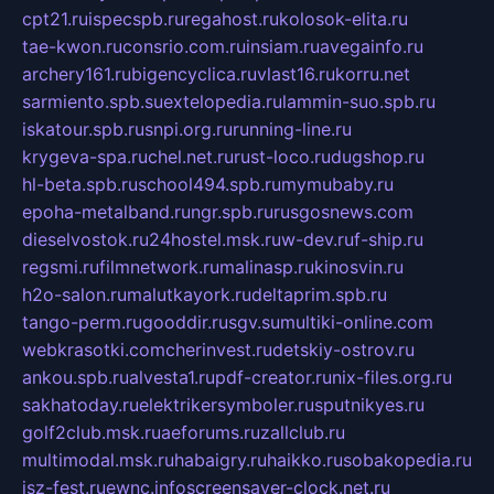
cpt21.ru
ispecspb.ru
regahost.ru
kolosok-elita.ru
tae-kwon.ru
consrio.com.ru
insiam.ru
avegainfo.ru
archery161.ru
bigencyclica.ru
vlast16.ru
korru.net
sarmiento.spb.su
extelopedia.ru
lammin-suo.spb.ru
iskatour.spb.ru
snpi.org.ru
running-line.ru
krygeva-spa.ru
chel.net.ru
rust-loco.ru
dugshop.ru
hl-beta.spb.ru
school494.spb.ru
mymubaby.ru
epoha-metalband.ru
ngr.spb.ru
rusgosnews.com
dieselvostok.ru
24hostel.msk.ru
w-dev.ru
f-ship.ru
regsmi.ru
filmnetwork.ru
malinasp.ru
kinosvin.ru
h2o-salon.ru
malutkayork.ru
deltaprim.spb.ru
tango-perm.ru
gooddir.ru
sgv.su
multiki-online.com
webkrasotki.com
cherinvest.ru
detskiy-ostrov.ru
ankou.spb.ru
alvesta1.ru
pdf-creator.ru
nix-files.org.ru
sakhatoday.ru
elektrikersymboler.ru
sputnikyes.ru
golf2club.msk.ru
aeforums.ru
zallclub.ru
multimodal.msk.ru
habaigry.ru
haikko.ru
sobakopedia.ru
isz-fest.ru
ewnc.info
screensaver-clock.net.ru