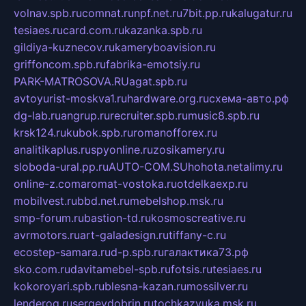
volnav.spb.ru
comnat.ru
npf.net.ru
7bit.pp.ru
kalugatur.ru
tesiaes.ru
card.com.ru
kazanka.spb.ru
gildiya-kuznecov.ru
kameryboavision.ru
griffoncom.spb.ru
fabrika-emotsiy.ru
PARK-MATROSOVA.RU
agat.spb.ru
avtoyurist-moskva1.ru
hardware.org.ru
схема-авто.рф
dg-lab.ru
angrup.ru
recruiter.spb.ru
music8.spb.ru
krsk124.ru
kubok.spb.ru
romanofforex.ru
analitikaplus.ru
spyonline.ru
zosikamery.ru
sloboda-ural.pp.ru
AUTO-COM.SU
hohota.net
alimy.ru
online-z.com
aromat-vostoka.ru
otdelkaexp.ru
mobilvest.ru
bbd.net.ru
mebelshop.msk.ru
smp-forum.ru
bastion-td.ru
kosmoscreative.ru
avrmotors.ru
art-galadesign.ru
tiffany-c.ru
ecostep-samara.ru
d-p.spb.ru
галактика73.рф
sko.com.ru
davitamebel-spb.ru
fotsis.ru
tesiaes.ru
kokoroyari.spb.ru
blesna-kazan.ru
mossilver.ru
lenderoq.ru
sergeydobrin.ru
tochkazvuka.msk.ru