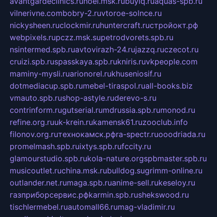
avantgardeclinics.ru
noel.msk.ru
buylq.ru
aquas-spb.ru
vilnerivne.com
bobry-2.ru
vtoroe-solnce.ru
nickysheen.ru
clockmir.ru
huntercraft.ru
стройокт.рф
webpixels.ru
pczz.msk.su
petrodvorets.spb.ru
nsintermed.spb.ru
avtovirazh-24.ru
jazzq.ru
czecot.ru
cruizi.spb.ru
spasskaya.spb.ru
kniris.ru
vkpeople.com
maminy-mysli.ru
arionorel.ru
khuseniosif.ru
dotmediacup.spb.ru
mebel-tiraspol.ru
all-books.biz
vmauto.spb.ru
shop-astyle.ru
derevo-s.ru
contrinform.ru
gutserial.ru
mdrussia.spb.ru
monod.ru
refine.org.ru
uk-krein.ru
kamensk61.ru
zooclub.info
filonov.org.ru
технокамск.рф
ra-spectr.ru
ooodriada.ru
promelmash.spb.ru
ixtys.spb.ru
fccity.ru
glamourstudio.spb.ru
kola-nature.org
spbmaster.spb.ru
musicoutlet.ru
china.msk.ru
bulldog.su
grimm-online.ru
outlander.net.ru
maga.spb.ru
anime-sell.ru
keseloy.ru
газприборсервис.рф
karmin.spb.ru
shekswood.ru
tischlermebel.ru
automall66.ru
mag-vladimir.ru