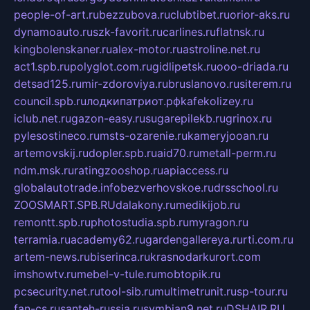
people-of-art.ru
bezzubova.ru
clubtibet.ru
orior-aks.ru
dynamoauto.ru
szk-favorit.ru
carlines.ru
flatnsk.ru
kingbolenskaner.ru
alex-motor.ru
astroline.net.ru
act1.spb.ru
polyglot.com.ru
gidlipetsk.ru
ooo-driada.ru
detsad125.ru
mir-zdoroviya.ru
bruslanovo.ru
siterem.ru
council.spb.ru
лодкипатриот.рф
kafekolizey.ru
iclub.net.ru
gazon-easy.ru
sugarepilekb.ru
grinox.ru
pylesostineco.ru
msts-ozarenie.ru
kameryjooan.ru
artemovskij.ru
dopler.spb.ru
aid70.ru
metall-perm.ru
ndm.msk.ru
ratingzooshop.ru
apiaccess.ru
globalautotrade.info
bezverhovskoe.ru
drsschool.ru
ZOOSMART.SPB.RU
dalakony.ru
medikijob.ru
remontt.spb.ru
photostudia.spb.ru
myragon.ru
terramia.ru
academy62.ru
gardengallereya.ru
rti.com.ru
artem-news.ru
biserinca.ru
krasnodarkurort.com
imshowtv.ru
mebel-v-tule.ru
mobtopik.ru
pcsecurity.net.ru
tool-sib.ru
multimetrunit.ru
sp-tour.ru
fan-cs.ru
santeh-russia.ru
symbian9.net.ru
DSHAIR.RU