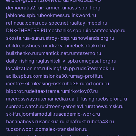
democratia2.ru
i-farmer.ru
mass-sport.org
jablonex.spb.ru
bookmess.ru
linkword.ru
refineua.com.ru
cs-spec.net.ru
altay-mebel.ru
DNK-THEATRE.RU
mechaniks.spb.ru
ipcamtechage.ru
skosta.ru
a-sun.ru
stroy-ldsp.ru
snowlands.org.ru
childrensshoes.ru
mrlizzy.ru
mebelsofiakrd.ru
bulizhenko.ru
rumantick.net.ru
mtszerno.ru
daily-fishing.ru
glushiteli-v-spb.ru
megasat.org.ru
localization.net.ru
flyingfish.pp.ru
ds5teremok.ru
aclib.spb.ru
komissionka30.ru
mag-profit.ru
icentre-74.ru
leasing-nsk.ru
hd39.ru
rcd.com.ru
bioprot.ru
deltaextreme.ru
mirkotlov07.ru
mycrossway.ru
temamedia.ru
art-fusing.ru
cbslefort.ru
sunroadwatch.ru
citroen-yaroslavl.ru
ratnews.msk.ru
sk-if.ru
joomlamoduli.ru
academic-work.ru
bananaboys.ru
sanekua.ru
lianafrukt.ru
beta43.ru
tucsonwoori.com
alex-translation.ru