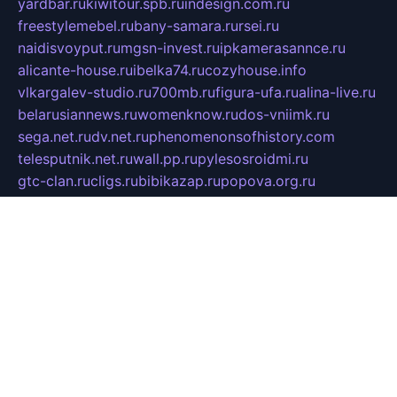
yardbar.ru
kiwitour.spb.ru
indesign.com.ru
freestylemebel.ru
bany-samara.ru
rsei.ru
naidisvoyput.ru
mgsn-invest.ru
ipkamerasannce.ru
alicante-house.ru
ibelka74.ru
cozyhouse.info
vlkargalev-studio.ru
700mb.ru
figura-ufa.ru
alina-live.ru
belarusiannews.ru
womenknow.ru
dos-vniimk.ru
sega.net.ru
dv.net.ru
phenomenonsofhistory.com
telesputnik.net.ru
wall.pp.ru
pylesosroidmi.ru
gtc-clan.ru
cligs.ru
bibikazap.ru
popova.org.ru
netwhistler.spb.ru
bellvil.ru
bonzon.ru
iss-vladik.ru
defiparis.net.ru
las-gryzas.ru
amku.ru
electednews.spb.ru
feather.org.ru
spar72.ru
tankiigri.ru
dominus.com.ru
ibtree.ru
sanykool.pp.ru
unixlib.org.ru
menatep.spb.ru
gartenterrassen.ru
printeka.ru
skvozilka.com.ru
parkovka-pub.ru
lovemobi.ru
art-ru.ru
emulatorz.com.ru
alucomp.com.ru
tatforum.com.ru
alternativa-profi.ru
dermakler.ru
artsurvey.ru
aredir.ru
khimspas.ru
centr-maxi.ru
2018r.ru