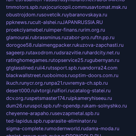
tmmotors.spb.ru
xjocuricopii.com
musavtomat.msk.ru
obustrojdom.ru
sovetcik.ru
ybaranovskaya.ru
ppknews.ru
cult-alshei.ru
JAPANRUSSIA.RU
proekciyamebel.ru
imper-finans.ru
rim.org.ru
glamourai.ru
brassminus.ru
zabor-pro.ru
ftn.pp.ru
dorogoe58.ru
laimengpacker.ru
kuzova-zapchasti.ru
sageerp.ru
taxodrom.ru
dsrazvitie.ru
hardcity.net.ru
ratinghomegames.ru
topservice25.ru
gubernyan.ru
gtglasslined.ru
ii4.ru
tssport.spb.ru
andorra24.com
blackwallstreet.ru
oboimos.ru
optim-doors.com.ru
ikuch.ru
nycr.org.ru
npa21.ru
vremya-ch.spb.ru
desert000.ru
ivtorgi.ru
ifiori.ru
catalog-statei.ru
dcv.org.ru
spetsmaster174.ru
ipkameryhiseeu.ru
dum26.ru
ruspol.spb.ru
fr-opendp.ru
kam-solnyshko.ru
cheyenne-arapaho.ru
sevzapmetal.spb.ru
ted-lapidus.spb.ru
parasite-eliminator.ru
sigma-complete.ru
modernworld.ru
dama-moda.ru
eholot-group.ru
sk-nvkz.ru
DRONGOLD.RU