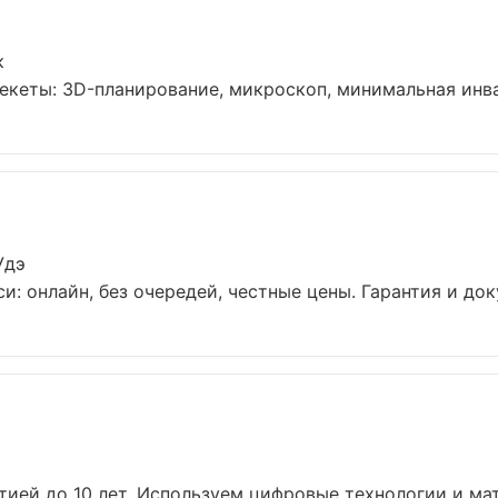
к
екеты: 3D-планирование, микроскоп, минимальная инваз
Удэ
и: онлайн, без очередей, честные цены. Гарантия и док
тией до 10 лет. Используем цифровые технологии и мат