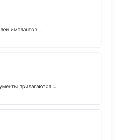
ей имплантов....
ументы прилагаются....