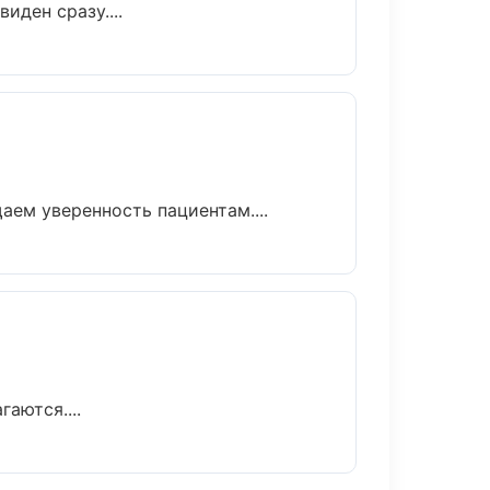
иден сразу....
аем уверенность пациентам....
аются....