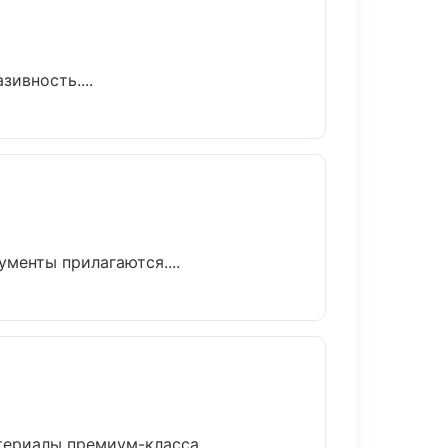
ивность....
ументы прилагаются....
ериалы премиум-класса....