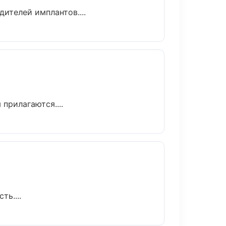
ителей имплантов....
прилагаются....
ь....