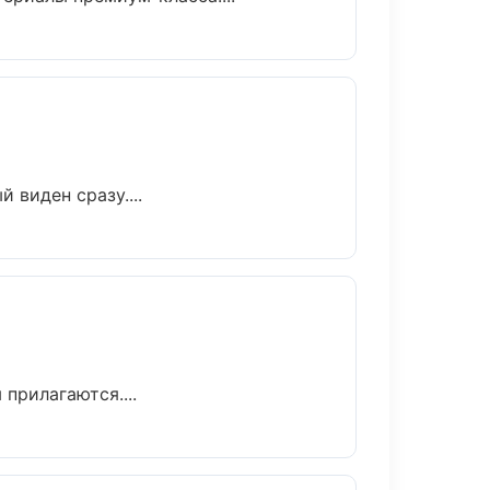
 виден сразу....
прилагаются....