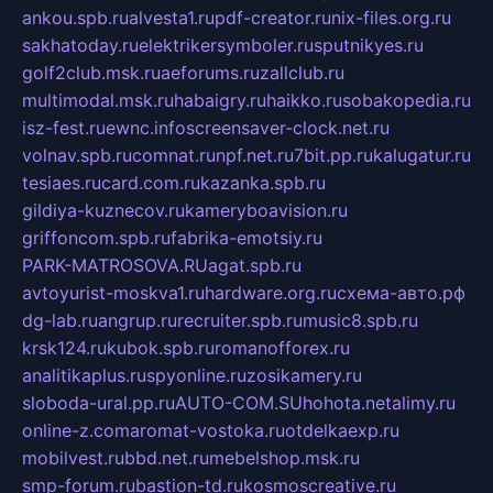
ankou.spb.ru
alvesta1.ru
pdf-creator.ru
nix-files.org.ru
sakhatoday.ru
elektrikersymboler.ru
sputnikyes.ru
golf2club.msk.ru
aeforums.ru
zallclub.ru
multimodal.msk.ru
habaigry.ru
haikko.ru
sobakopedia.ru
isz-fest.ru
ewnc.info
screensaver-clock.net.ru
volnav.spb.ru
comnat.ru
npf.net.ru
7bit.pp.ru
kalugatur.ru
tesiaes.ru
card.com.ru
kazanka.spb.ru
gildiya-kuznecov.ru
kameryboavision.ru
griffoncom.spb.ru
fabrika-emotsiy.ru
PARK-MATROSOVA.RU
agat.spb.ru
avtoyurist-moskva1.ru
hardware.org.ru
схема-авто.рф
dg-lab.ru
angrup.ru
recruiter.spb.ru
music8.spb.ru
krsk124.ru
kubok.spb.ru
romanofforex.ru
analitikaplus.ru
spyonline.ru
zosikamery.ru
sloboda-ural.pp.ru
AUTO-COM.SU
hohota.net
alimy.ru
online-z.com
aromat-vostoka.ru
otdelkaexp.ru
mobilvest.ru
bbd.net.ru
mebelshop.msk.ru
smp-forum.ru
bastion-td.ru
kosmoscreative.ru