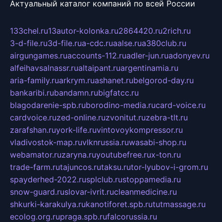
Актуальный каталог компаний по всей России
133chel.ru
13autor-kolonka.ru
2864420.ru
2rich.ru
3-d-file.ru
3d-file.ru
a-cdc.ru
aalse.ru
a380club.ru
airgungames.ru
accounts-112.ru
adler-jun.ru
adonyev.ru
alfeihavsalnassr.ru
altaipant.ru
argentinamia.ru
aria-family.ru
arkrym.ru
ashanet.ru
belgorod-day.ru
bankaribi.ru
bandamn.ru
bigfatcc.ru
blagodarenie-spb.ru
borodino-media.ru
card-voice.ru
cardvoice.ru
zed-online.ru
zvonitut.ru
zebra-tlt.ru
zarafshan.ru
york-life.ru
vintovoykompressor.ru
vladivostok-map.ru
vlknrussia.ru
wasabi-shop.ru
webamator.ru
zaryna.ru
youtubefree.ru
x-ton.ru
trade-farm.ru
tajuncos.ru
taksu.ru
tor-lyubov-i-grom.ru
spayderhed-2022.ru
splclub.ru
stoppamedia.ru
snow-guard.ru
slovar-ivrit.ru
cleanmedicine.ru
shkurki-karakulya.ru
kanotiforet.spb.ru
tutmassage.ru
ecolog.org.ru
praga.spb.ru
falcorussia.ru