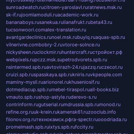
sunroadwatch.ru
citroen-yaroslavl.ru
ratnews.msk.ru
sk-if.ru
joomlamoduli.ru
academic-work.ru
bananaboys.ru
sanekua.ru
lianafrukt.ru
beta43.ru
tucsonwoori.com
alex-translation.ru
avantgardeclinics.ru
noel.msk.ru
buylq.ru
aquas-spb.ru
vilnerivne.com
bobry-2.ru
vtoroe-solnce.ru
nickysheen.ru
clockmir.ru
huntercraft.ru
стройокт.рф
webpixels.ru
pczz.msk.su
petrodvorets.spb.ru
nsintermed.spb.ru
avtovirazh-24.ru
jazzq.ru
czecot.ru
cruizi.spb.ru
spasskaya.spb.ru
kniris.ru
vkpeople.com
maminy-mysli.ru
arionorel.ru
khuseniosif.ru
dotmediacup.spb.ru
mebel-tiraspol.ru
all-books.biz
vmauto.spb.ru
shop-astyle.ru
derevo-s.ru
contrinform.ru
gutserial.ru
mdrussia.spb.ru
monod.ru
refine.org.ru
uk-krein.ru
kamensk61.ru
zooclub.info
filonov.org.ru
технокамск.рф
ra-spectr.ru
ooodriada.ru
promelmash.spb.ru
ixtys.spb.ru
fccity.ru