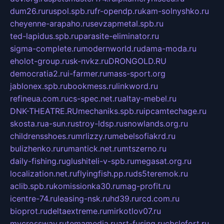
dum26.ru
ruspol.spb.ru
fr-opendp.ru
kam-solnyshko.ru
cheyenne-arapaho.ru
sevzapmetal.spb.ru
ted-lapidus.spb.ru
parasite-eliminator.ru
sigma-complete.ru
modernworld.ru
dama-moda.ru
eholot-group.ru
sk-nvkz.ru
DRONGOLD.RU
democratia2.ru
i-farmer.ru
mass-sport.org
jablonex.spb.ru
bookmess.ru
linkword.ru
refineua.com.ru
cs-spec.net.ru
altay-mebel.ru
DNK-THEATRE.RU
mechaniks.spb.ru
ipcamtechage.ru
skosta.ru
a-sun.ru
stroy-ldsp.ru
snowlands.org.ru
childrensshoes.ru
mrlizzy.ru
mebelsofiakrd.ru
bulizhenko.ru
rumantick.net.ru
mtszerno.ru
daily-fishing.ru
glushiteli-v-spb.ru
megasat.org.ru
localization.net.ru
flyingfish.pp.ru
ds5teremok.ru
aclib.spb.ru
komissionka30.ru
mag-profit.ru
icentre-74.ru
leasing-nsk.ru
hd39.ru
rcd.com.ru
bioprot.ru
deltaextreme.ru
mirkotlov07.ru
mycrossway.ru
temamedia.ru
art-fusing.ru
cbslefort.ru