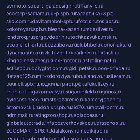
avrmotors.ru
art-galadesign.ru
tiffany-c.ru
ecostep-samara.ru
d-p.spb.ru
галактика73.рф
sko.com.ru
davitamebel-spb.ru
fotsis.ru
tesiaes.ru
kokoroyari.spb.ru
blesna-kazan.ru
mossilver.ru
lenderoq.ru
sergeydobrin.ru
tochkazvuka.msk.ru
people-of-art.ru
bezzubova.ru
clubtibet.ru
orior-aks.ru
dynamoauto.ru
szk-favorit.ru
carlines.ru
flatnsk.ru
kingbolenskaner.ru
alex-motor.ru
astroline.net.ru
act1.spb.ru
polyglot.com.ru
gidlipetsk.ru
ooo-driada.ru
detsad125.ru
mir-zdoroviya.ru
bruslanovo.ru
siterem.ru
council.spb.ru
лодкипатриот.рф
kafekolizey.ru
iclub.net.ru
gazon-easy.ru
sugarepilekb.ru
grinox.ru
pylesostineco.ru
msts-ozarenie.ru
kameryjooan.ru
artemovskij.ru
dopler.spb.ru
aid70.ru
metall-perm.ru
ndm.msk.ru
ratingzooshop.ru
apiaccess.ru
globalautotrade.info
bezverhovskoe.ru
drsschool.ru
ZOOSMART.SPB.RU
dalakony.ru
medikijob.ru
remontt.spb.ru
photostudia.spb.ru
myragon.ru