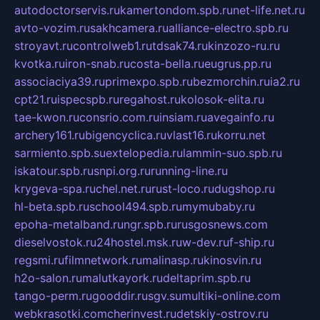
autodoctorservis.ru
kamertondom.spb.ru
net-life.net.ru
avto-vozim.ru
sakhcamera.ru
alliance-electro.spb.ru
stroyavt.ru
controlweb1.ru
tdsak74.ru
kinzozo-ru.ru
kvotka.ru
iron-snab.ru
costa-bella.ru
eugrus.pp.ru
associaciya39.ru
primexpo.spb.ru
bezmorchin.ru
ia2.ru
cpt21.ru
ispecspb.ru
regahost.ru
kolosok-elita.ru
tae-kwon.ru
consrio.com.ru
insiam.ru
avegainfo.ru
archery161.ru
bigencyclica.ru
vlast16.ru
korru.net
sarmiento.spb.su
extelopedia.ru
lammin-suo.spb.ru
iskatour.spb.ru
snpi.org.ru
running-line.ru
krygeva-spa.ru
chel.net.ru
rust-loco.ru
dugshop.ru
hl-beta.spb.ru
school494.spb.ru
mymubaby.ru
epoha-metalband.ru
ngr.spb.ru
rusgosnews.com
dieselvostok.ru
24hostel.msk.ru
w-dev.ru
f-ship.ru
regsmi.ru
filmnetwork.ru
malinasp.ru
kinosvin.ru
h2o-salon.ru
malutkayork.ru
deltaprim.spb.ru
tango-perm.ru
gooddir.ru
sgv.su
multiki-online.com
webkrasotki.com
cherinvest.ru
detskiy-ostrov.ru