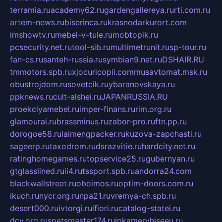
terramia.ru
academy62.ru
gardengallereya.ru
rti.com.ru
artem-news.ru
biserinca.ru
krasnodarkurort.com
imshowtv.ru
mebel-v-tule.ru
mobtopik.ru
pcsecurity.net.ru
tool-sib.ru
multimetrunit.ru
sp-tour.ru
fan-cs.ru
santeh-russia.ru
symbian9.net.ru
DSHAIR.RU
tmmotors.spb.ru
xjocuricopii.com
musavtomat.msk.ru
obustrojdom.ru
sovetcik.ru
ybaranovskaya.ru
ppknews.ru
cult-alshei.ru
JAPANRUSSIA.RU
proekciyamebel.ru
imper-finans.ru
rim.org.ru
glamourai.ru
brassminus.ru
zabor-pro.ru
ftn.pp.ru
dorogoe58.ru
laimengpacker.ru
kuzova-zapchasti.ru
sageerp.ru
taxodrom.ru
dsrazvitie.ru
hardcity.net.ru
ratinghomegames.ru
topservice25.ru
gubernyan.ru
gtglasslined.ru
ii4.ru
tssport.spb.ru
andorra24.com
blackwallstreet.ru
oboimos.ru
optim-doors.com.ru
ikuch.ru
nycr.org.ru
npa21.ru
vremya-ch.spb.ru
desert000.ru
ivtorgi.ru
ifiori.ru
catalog-statei.ru
dcv.org.ru
spetsmaster174.ru
ipkameryhiseeu.ru