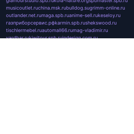
glamourstudio.spb.ru
kola-nature.org
spbmaster.spb.ru
musicoutlet.ru
china.msk.ru
bulldog.su
grimm-online.ru
outlander.net.ru
maga.spb.ru
anime-sell.ru
keseloy.ru
газприборсервис.рф
karmin.spb.ru
shekswood.ru
tischlermebel.ru
automall66.ru
mag-vladimir.ru
yardbar.ru
kiwitour.spb.ru
indesign.com.ru
freestylemebel.ru
bany-samara.ru
rsei.ru
naidisvoyput.ru
mgsn-invest.ru
ipkamerasannce.ru
alicante-house.ru
ibelka74.ru
cozyhouse.info
vlkargalev-studio.ru
700mb.ru
figura-ufa.ru
alina-live.ru
belarusiannews.ru
womenknow.ru
dos-vniimk.ru
sega.net.ru
dv.net.ru
phenomenonsofhistory.com
telesputnik.net.ru
wall.pp.ru
pylesosroidmi.ru
gtc-clan.ru
cligs.ru
bibikazap.ru
popova.org.ru
netwhistler.spb.ru
bellvil.ru
bonzon.ru
iss-vladik.ru
defiparis.net.ru
las-gryzas.ru
amku.ru
electednews.spb.ru
feather.org.ru
spar72.ru
tankiigri.ru
dominus.com.ru
ibtree.ru
sanykool.pp.ru
unixlib.org.ru