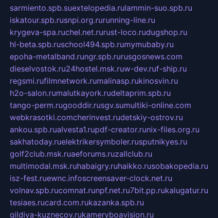
sarmiento.spb.su
extelopedia.ru
lammin-suo.spb.ru
iskatour.spb.ru
snpi.org.ru
running-line.ru
krygeva-spa.ru
chel.net.ru
rust-loco.ru
dugshop.ru
hl-beta.spb.ru
school494.spb.ru
mymubaby.ru
epoha-metalband.ru
ngr.spb.ru
rusgosnews.com
dieselvostok.ru
24hostel.msk.ru
w-dev.ru
f-ship.ru
regsmi.ru
filmnetwork.ru
malinasp.ru
kinosvin.ru
h2o-salon.ru
malutkayork.ru
deltaprim.spb.ru
tango-perm.ru
gooddir.ru
sgv.su
multiki-online.com
webkrasotki.com
cherinvest.ru
detskiy-ostrov.ru
ankou.spb.ru
alvesta1.ru
pdf-creator.ru
nix-files.org.ru
sakhatoday.ru
elektrikersymboler.ru
sputnikyes.ru
golf2club.msk.ru
aeforums.ru
zallclub.ru
multimodal.msk.ru
habaigry.ru
haikko.ru
sobakopedia.ru
isz-fest.ru
ewnc.info
screensaver-clock.net.ru
volnav.spb.ru
comnat.ru
npf.net.ru
7bit.pp.ru
kalugatur.ru
tesiaes.ru
card.com.ru
kazanka.spb.ru
gildiya-kuznecov.ru
kameryboavision.ru