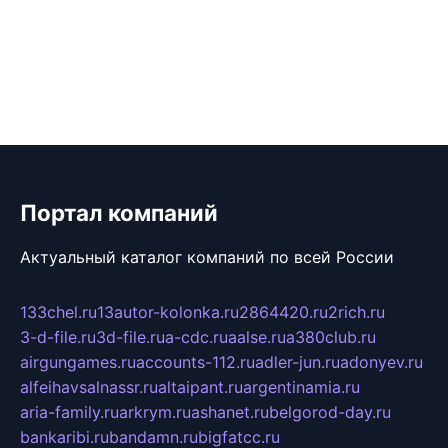
Портал компаний
Актуальный каталог компаний по всей России
133chel.ru
13autor-kolonka.ru
2864420.ru
2rich.ru
3-d-file.ru
3d-file.ru
a-cdc.ru
aalse.ru
a380club.ru
airgungames.ru
accounts-112.ru
adler-jun.ru
adonyev.ru
alfeihavsalnassr.ru
altaipant.ru
argentinamia.ru
aria-family.ru
arkrym.ru
ashanet.ru
belgorod-day.ru
bankaribi.ru
bandamn.ru
bigfatcc.ru