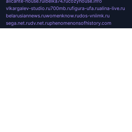
alicante-house.ru
ibelka74.ru
cozyhouse.info
vlkargalev-studio.ru
700mb.ru
figura-ufa.ru
alina-live.ru
belarusiannews.ru
womenknow.ru
dos-vniimk.ru
sega.net.ru
dv.net.ru
phenomenonsofhistory.com
telesputnik.net.ru
wall.pp.ru
pylesosroidmi.ru
gtc-clan.ru
cligs.ru
bibikazap.ru
popova.org.ru
netwhistler.spb.ru
bellvil.ru
bonzon.ru
iss-vladik.ru
defiparis.net.ru
las-gryzas.ru
amku.ru
electednews.spb.ru
feather.org.ru
spar72.ru
tankiigri.ru
dominus.com.ru
ibtree.ru
sanykool.pp.ru
unixlib.org.ru
menatep.spb.ru
gartenterrassen.ru
printeka.ru
skvozilka.com.ru
parkovka-pub.ru
lovemobi.ru
art-ru.ru
emulatorz.com.ru
alucomp.com.ru
tatforum.com.ru
alternativa-profi.ru
dermakler.ru
artsurvey.ru
aredir.ru
khimspas.ru
centr-maxi.ru
2018r.ru
bort-stomer-defort.ru
professional2.ru
gibsons.ru
artselena.ru
art-pilot.ru
ingredient.spb.ru
npfpolimer.spb.ru
argentum.spb.ru
hom-edu.ru