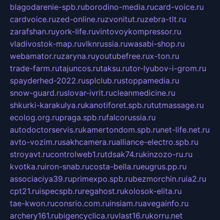
blagodarenie-spb.ru
borodino-media.ru
card-voice.ru
cardvoice.ru
zed-online.ru
zvonitut.ru
zebra-tlt.ru
zarafshan.ru
york-life.ru
vintovoykompressor.ru
vladivostok-map.ru
vlknrussia.ru
wasabi-shop.ru
webamator.ru
zaryna.ru
youtubefree.ru
x-ton.ru
trade-farm.ru
tajuncos.ru
taksu.ru
tor-lyubov-i-grom.ru
spayderhed-2022.ru
splclub.ru
stoppamedia.ru
snow-guard.ru
slovar-ivrit.ru
cleanmedicine.ru
shkurki-karakulya.ru
kanotiforet.spb.ru
tutmassage.ru
ecolog.org.ru
praga.spb.ru
falcorussia.ru
autodoctorservis.ru
kamertondom.spb.ru
net-life.net.ru
avto-vozim.ru
sakhcamera.ru
alliance-electro.spb.ru
stroyavt.ru
controlweb1.ru
tdsak74.ru
kinzozo-ru.ru
kvotka.ru
iron-snab.ru
costa-bella.ru
eugrus.pp.ru
associaciya39.ru
primexpo.spb.ru
bezmorchin.ru
ia2.ru
cpt21.ru
ispecspb.ru
regahost.ru
kolosok-elita.ru
tae-kwon.ru
consrio.com.ru
insiam.ru
avegainfo.ru
archery161.ru
bigencyclica.ru
vlast16.ru
korru.net