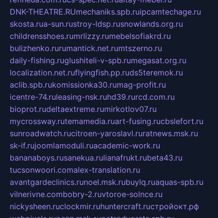
DNK-THEATRE.RU
mechaniks.spb.ru
ipcamtechage.ru
skosta.ru
a-sun.ru
stroy-ldsp.ru
snowlands.org.ru
childrensshoes.ru
mrlizzy.ru
mebelsofiakrd.ru
bulizhenko.ru
rumantick.net.ru
mtszerno.ru
daily-fishing.ru
glushiteli-v-spb.ru
megasat.org.ru
localization.net.ru
flyingfish.pp.ru
ds5teremok.ru
aclib.spb.ru
komissionka30.ru
mag-profit.ru
icentre-74.ru
leasing-nsk.ru
hd39.ru
rcd.com.ru
bioprot.ru
deltaextreme.ru
mirkotlov07.ru
mycrossway.ru
temamedia.ru
art-fusing.ru
cbslefort.ru
sunroadwatch.ru
citroen-yaroslavl.ru
ratnews.msk.ru
sk-if.ru
joomlamoduli.ru
academic-work.ru
bananaboys.ru
sanekua.ru
lianafrukt.ru
beta43.ru
tucsonwoori.com
alex-translation.ru
avantgardeclinics.ru
noel.msk.ru
buylq.ru
aquas-spb.ru
vilnerivne.com
bobry-2.ru
vtoroe-solnce.ru
nickysheen.ru
clockmir.ru
huntercraft.ru
стройокт.рф