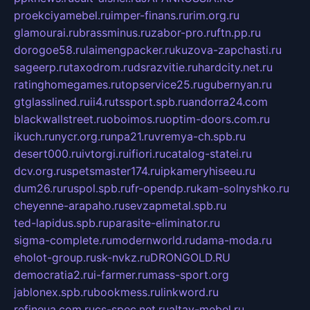
proekciyamebel.ru
imper-finans.ru
rim.org.ru
glamourai.ru
brassminus.ru
zabor-pro.ru
ftn.pp.ru
dorogoe58.ru
laimengpacker.ru
kuzova-zapchasti.ru
sageerp.ru
taxodrom.ru
dsrazvitie.ru
hardcity.net.ru
ratinghomegames.ru
topservice25.ru
gubernyan.ru
gtglasslined.ru
ii4.ru
tssport.spb.ru
andorra24.com
blackwallstreet.ru
oboimos.ru
optim-doors.com.ru
ikuch.ru
nycr.org.ru
npa21.ru
vremya-ch.spb.ru
desert000.ru
ivtorgi.ru
ifiori.ru
catalog-statei.ru
dcv.org.ru
spetsmaster174.ru
ipkameryhiseeu.ru
dum26.ru
ruspol.spb.ru
fr-opendp.ru
kam-solnyshko.ru
cheyenne-arapaho.ru
sevzapmetal.spb.ru
ted-lapidus.spb.ru
parasite-eliminator.ru
sigma-complete.ru
modernworld.ru
dama-moda.ru
eholot-group.ru
sk-nvkz.ru
DRONGOLD.RU
democratia2.ru
i-farmer.ru
mass-sport.org
jablonex.spb.ru
bookmess.ru
linkword.ru
refineua.com.ru
cs-spec.net.ru
altay-mebel.ru