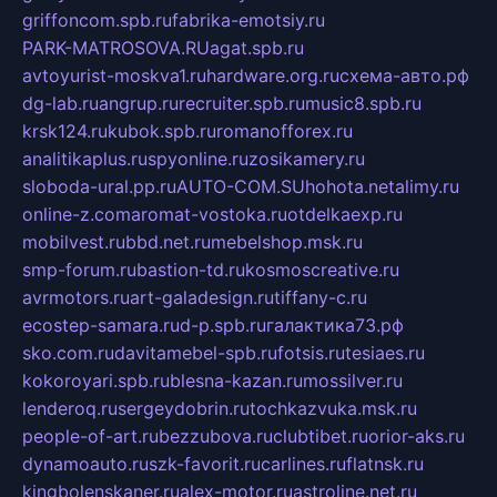
griffoncom.spb.ru
fabrika-emotsiy.ru
PARK-MATROSOVA.RU
agat.spb.ru
avtoyurist-moskva1.ru
hardware.org.ru
схема-авто.рф
dg-lab.ru
angrup.ru
recruiter.spb.ru
music8.spb.ru
krsk124.ru
kubok.spb.ru
romanofforex.ru
analitikaplus.ru
spyonline.ru
zosikamery.ru
sloboda-ural.pp.ru
AUTO-COM.SU
hohota.net
alimy.ru
online-z.com
aromat-vostoka.ru
otdelkaexp.ru
mobilvest.ru
bbd.net.ru
mebelshop.msk.ru
smp-forum.ru
bastion-td.ru
kosmoscreative.ru
avrmotors.ru
art-galadesign.ru
tiffany-c.ru
ecostep-samara.ru
d-p.spb.ru
галактика73.рф
sko.com.ru
davitamebel-spb.ru
fotsis.ru
tesiaes.ru
kokoroyari.spb.ru
blesna-kazan.ru
mossilver.ru
lenderoq.ru
sergeydobrin.ru
tochkazvuka.msk.ru
people-of-art.ru
bezzubova.ru
clubtibet.ru
orior-aks.ru
dynamoauto.ru
szk-favorit.ru
carlines.ru
flatnsk.ru
kingbolenskaner.ru
alex-motor.ru
astroline.net.ru