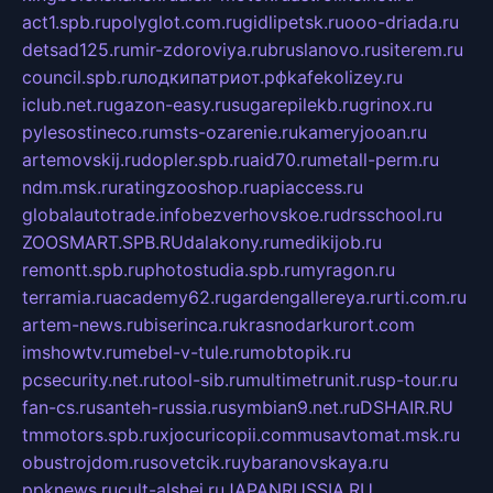
act1.spb.ru
polyglot.com.ru
gidlipetsk.ru
ooo-driada.ru
detsad125.ru
mir-zdoroviya.ru
bruslanovo.ru
siterem.ru
council.spb.ru
лодкипатриот.рф
kafekolizey.ru
iclub.net.ru
gazon-easy.ru
sugarepilekb.ru
grinox.ru
pylesostineco.ru
msts-ozarenie.ru
kameryjooan.ru
artemovskij.ru
dopler.spb.ru
aid70.ru
metall-perm.ru
ndm.msk.ru
ratingzooshop.ru
apiaccess.ru
globalautotrade.info
bezverhovskoe.ru
drsschool.ru
ZOOSMART.SPB.RU
dalakony.ru
medikijob.ru
remontt.spb.ru
photostudia.spb.ru
myragon.ru
terramia.ru
academy62.ru
gardengallereya.ru
rti.com.ru
artem-news.ru
biserinca.ru
krasnodarkurort.com
imshowtv.ru
mebel-v-tule.ru
mobtopik.ru
pcsecurity.net.ru
tool-sib.ru
multimetrunit.ru
sp-tour.ru
fan-cs.ru
santeh-russia.ru
symbian9.net.ru
DSHAIR.RU
tmmotors.spb.ru
xjocuricopii.com
musavtomat.msk.ru
obustrojdom.ru
sovetcik.ru
ybaranovskaya.ru
ppknews.ru
cult-alshei.ru
JAPANRUSSIA.RU