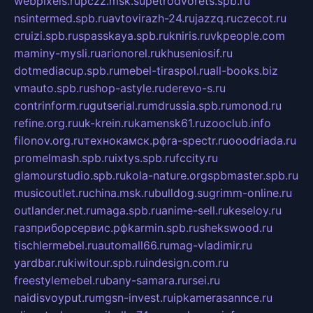
webpixels.ru
pczz.msk.su
petrodvorets.spb.ru
nsintermed.spb.ru
avtovirazh-24.ru
jazzq.ru
czecot.ru
cruizi.spb.ru
spasskaya.spb.ru
kniris.ru
vkpeople.com
maminy-mysli.ru
arionorel.ru
khuseniosif.ru
dotmediacup.spb.ru
mebel-tiraspol.ru
all-books.biz
vmauto.spb.ru
shop-astyle.ru
derevo-s.ru
contrinform.ru
gutserial.ru
mdrussia.spb.ru
monod.ru
refine.org.ru
uk-krein.ru
kamensk61.ru
zooclub.info
filonov.org.ru
технокамск.рф
ra-spectr.ru
ooodriada.ru
promelmash.spb.ru
ixtys.spb.ru
fccity.ru
glamourstudio.spb.ru
kola-nature.org
spbmaster.spb.ru
musicoutlet.ru
china.msk.ru
bulldog.su
grimm-online.ru
outlander.net.ru
maga.spb.ru
anime-sell.ru
keseloy.ru
газприборсервис.рф
karmin.spb.ru
shekswood.ru
tischlermebel.ru
automall66.ru
mag-vladimir.ru
yardbar.ru
kiwitour.spb.ru
indesign.com.ru
freestylemebel.ru
bany-samara.ru
rsei.ru
naidisvoyput.ru
mgsn-invest.ru
ipkamerasannce.ru