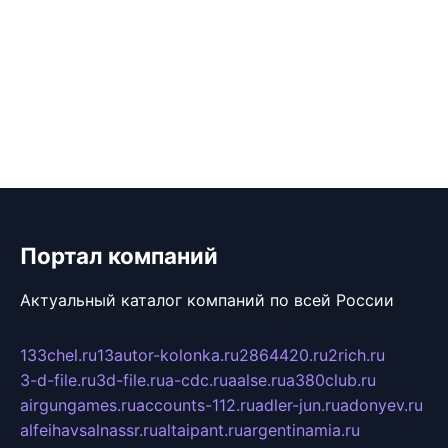
Портал компаний
Актуальный каталог компаний по всей России
133chel.ru
13autor-kolonka.ru
2864420.ru
2rich.ru
3-d-file.ru
3d-file.ru
a-cdc.ru
aalse.ru
a380club.ru
airgungames.ru
accounts-112.ru
adler-jun.ru
adonyev.ru
alfeihavsalnassr.ru
altaipant.ru
argentinamia.ru