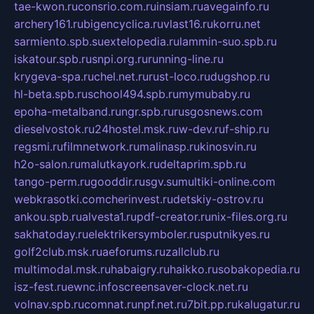
tae-kwon.ru
consrio.com.ru
insiam.ru
avegainfo.ru
archery161.ru
bigencyclica.ru
vlast16.ru
korru.net
sarmiento.spb.su
extelopedia.ru
lammin-suo.spb.ru
iskatour.spb.ru
snpi.org.ru
running-line.ru
krygeva-spa.ru
chel.net.ru
rust-loco.ru
dugshop.ru
hl-beta.spb.ru
school494.spb.ru
mymubaby.ru
epoha-metalband.ru
ngr.spb.ru
rusgosnews.com
dieselvostok.ru
24hostel.msk.ru
w-dev.ru
f-ship.ru
regsmi.ru
filmnetwork.ru
malinasp.ru
kinosvin.ru
h2o-salon.ru
malutkayork.ru
deltaprim.spb.ru
tango-perm.ru
gooddir.ru
sgv.su
multiki-online.com
webkrasotki.com
cherinvest.ru
detskiy-ostrov.ru
ankou.spb.ru
alvesta1.ru
pdf-creator.ru
nix-files.org.ru
sakhatoday.ru
elektrikersymboler.ru
sputnikyes.ru
golf2club.msk.ru
aeforums.ru
zallclub.ru
multimodal.msk.ru
habaigry.ru
haikko.ru
sobakopedia.ru
isz-fest.ru
ewnc.info
screensaver-clock.net.ru
volnav.spb.ru
comnat.ru
npf.net.ru
7bit.pp.ru
kalugatur.ru