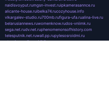
naidisvoyput.ru
mgsn-invest.ru
ipkamerasannce.ru
alicante-house.ru
ibelka74.ru
cozyhouse.info
vlkargalev-studio.ru
700mb.ru
figura-ufa.ru
alina-live.ru
belarusiannews.ru
womenknow.ru
dos-vniimk.ru
sega.net.ru
dv.net.ru
phenomenonsofhistory.com
telesputnik.net.ru
wall.pp.ru
pylesosroidmi.ru
gtc-clan.ru
cligs.ru
bibikazap.ru
popova.org.ru
netwhistler.spb.ru
bellvil.ru
bonzon.ru
iss-vladik.ru
defiparis.net.ru
las-gryzas.ru
amku.ru
electednews.spb.ru
feather.org.ru
spar72.ru
tankiigri.ru
dominus.com.ru
ibtree.ru
sanykool.pp.ru
unixlib.org.ru
menatep.spb.ru
gartenterrassen.ru
printeka.ru
skvozilka.com.ru
parkovka-pub.ru
lovemobi.ru
art-ru.ru
emulatorz.com.ru
alucomp.com.ru
tatforum.com.ru
alternativa-profi.ru
dermakler.ru
artsurvey.ru
aredir.ru
khimspas.ru
centr-maxi.ru
2018r.ru
bort-stomer-defort.ru
professional2.ru
gibsons.ru
artselena.ru
art-pilot.ru
ingredient.spb.ru