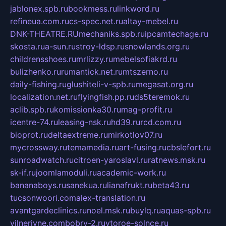
jablonex.spb.ru
bookmess.ru
linkword.ru
refineua.com.ru
cs-spec.net.ru
altay-mebel.ru
DNK-THEATRE.RU
mechaniks.spb.ru
ipcamtechage.ru
skosta.ru
a-sun.ru
stroy-ldsp.ru
snowlands.org.ru
childrensshoes.ru
mrlizzy.ru
mebelsofiakrd.ru
bulizhenko.ru
rumantick.net.ru
mtszerno.ru
daily-fishing.ru
glushiteli-v-spb.ru
megasat.org.ru
localization.net.ru
flyingfish.pp.ru
ds5teremok.ru
aclib.spb.ru
komissionka30.ru
mag-profit.ru
icentre-74.ru
leasing-nsk.ru
hd39.ru
rcd.com.ru
bioprot.ru
deltaextreme.ru
mirkotlov07.ru
mycrossway.ru
temamedia.ru
art-fusing.ru
cbslefort.ru
sunroadwatch.ru
citroen-yaroslavl.ru
ratnews.msk.ru
sk-if.ru
joomlamoduli.ru
academic-work.ru
bananaboys.ru
sanekua.ru
lianafrukt.ru
beta43.ru
tucsonwoori.com
alex-translation.ru
avantgardeclinics.ru
noel.msk.ru
buylq.ru
aquas-spb.ru
vilnerivne.com
bobry-2.ru
vtoroe-solnce.ru