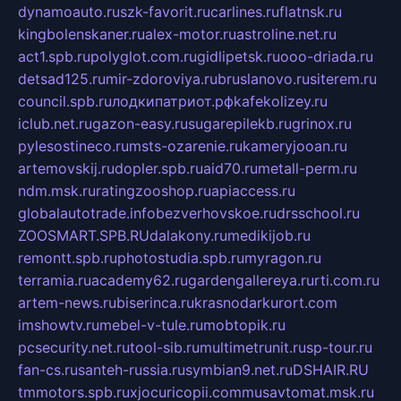
dynamoauto.ru
szk-favorit.ru
carlines.ru
flatnsk.ru
kingbolenskaner.ru
alex-motor.ru
astroline.net.ru
act1.spb.ru
polyglot.com.ru
gidlipetsk.ru
ooo-driada.ru
detsad125.ru
mir-zdoroviya.ru
bruslanovo.ru
siterem.ru
council.spb.ru
лодкипатриот.рф
kafekolizey.ru
iclub.net.ru
gazon-easy.ru
sugarepilekb.ru
grinox.ru
pylesostineco.ru
msts-ozarenie.ru
kameryjooan.ru
artemovskij.ru
dopler.spb.ru
aid70.ru
metall-perm.ru
ndm.msk.ru
ratingzooshop.ru
apiaccess.ru
globalautotrade.info
bezverhovskoe.ru
drsschool.ru
ZOOSMART.SPB.RU
dalakony.ru
medikijob.ru
remontt.spb.ru
photostudia.spb.ru
myragon.ru
terramia.ru
academy62.ru
gardengallereya.ru
rti.com.ru
artem-news.ru
biserinca.ru
krasnodarkurort.com
imshowtv.ru
mebel-v-tule.ru
mobtopik.ru
pcsecurity.net.ru
tool-sib.ru
multimetrunit.ru
sp-tour.ru
fan-cs.ru
santeh-russia.ru
symbian9.net.ru
DSHAIR.RU
tmmotors.spb.ru
xjocuricopii.com
musavtomat.msk.ru