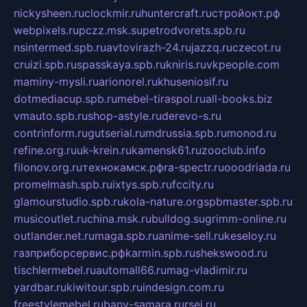
nickysheen.ru
clockmir.ru
huntercraft.ru
стройокт.рф
webpixels.ru
pczz.msk.su
petrodvorets.spb.ru
nsintermed.spb.ru
avtovirazh-24.ru
jazzq.ru
czecot.ru
cruizi.spb.ru
spasskaya.spb.ru
kniris.ru
vkpeople.com
maminy-mysli.ru
arionorel.ru
khuseniosif.ru
dotmediacup.spb.ru
mebel-tiraspol.ru
all-books.biz
vmauto.spb.ru
shop-astyle.ru
derevo-s.ru
contrinform.ru
gutserial.ru
mdrussia.spb.ru
monod.ru
refine.org.ru
uk-krein.ru
kamensk61.ru
zooclub.info
filonov.org.ru
технокамск.рф
ra-spectr.ru
ooodriada.ru
promelmash.spb.ru
ixtys.spb.ru
fccity.ru
glamourstudio.spb.ru
kola-nature.org
spbmaster.spb.ru
musicoutlet.ru
china.msk.ru
bulldog.su
grimm-online.ru
outlander.net.ru
maga.spb.ru
anime-sell.ru
keseloy.ru
газприборсервис.рф
karmin.spb.ru
shekswood.ru
tischlermebel.ru
automall66.ru
mag-vladimir.ru
yardbar.ru
kiwitour.spb.ru
indesign.com.ru
freestylemebel.ru
bany-samara.ru
rsei.ru