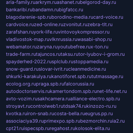
aria-family.ru
arkrym.ru
ashanet.ru
belgorod-day.ru
bankaribi.ru
bandamn.ru
bigfatcc.ru
blagodarenie-spb.ru
borodino-media.ru
card-voice.ru
cardvoice.ru
zed-online.ru
zvonitut.ru
zebra-tlt.ru
zarafshan.ru
york-life.ru
vintovoykompressor.ru
vladivostok-map.ru
vlknrussia.ru
wasabi-shop.ru
webamator.ru
zaryna.ru
youtubefree.ru
x-ton.ru
trade-farm.ru
tajuncos.ru
taksu.ru
tor-lyubov-i-grom.ru
spayderhed-2022.ru
splclub.ru
stoppamedia.ru
snow-guard.ru
slovar-ivrit.ru
cleanmedicine.ru
shkurki-karakulya.ru
kanotiforet.spb.ru
tutmassage.ru
ecolog.org.ru
praga.spb.ru
falcorussia.ru
autodoctorservis.ru
kamertondom.spb.ru
net-life.net.ru
avto-vozim.ru
sakhcamera.ru
alliance-electro.spb.ru
stroyavt.ru
controlweb1.ru
tdsak74.ru
kinzozo-ru.ru
kvotka.ru
iron-snab.ru
costa-bella.ru
eugrus.pp.ru
associaciya39.ru
primexpo.spb.ru
bezmorchin.ru
ia2.ru
cpt21.ru
ispecspb.ru
regahost.ru
kolosok-elita.ru