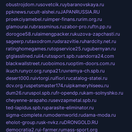
obustrojdom.ru
sovetcik.ru
ybaranovskaya.ru
ppknews.ru
cult-alshei.ru
JAPANRUSSIA.RU
proekciyamebel.ru
imper-finans.ru
rim.org.ru
glamourai.ru
brassminus.ru
zabor-pro.ru
ftn.pp.ru
dorogoe58.ru
laimengpacker.ru
kuzova-zapchasti.ru
sageerp.ru
taxodrom.ru
dsrazvitie.ru
hardcity.net.ru
ratinghomegames.ru
topservice25.ru
gubernyan.ru
gtglasslined.ru
ii4.ru
tssport.spb.ru
andorra24.com
blackwallstreet.ru
oboimos.ru
optim-doors.com.ru
ikuch.ru
nycr.org.ru
npa21.ru
vremya-ch.spb.ru
desert000.ru
ivtorgi.ru
ifiori.ru
catalog-statei.ru
dcv.org.ru
spetsmaster174.ru
ipkameryhiseeu.ru
dum26.ru
ruspol.spb.ru
fr-opendp.ru
kam-solnyshko.ru
cheyenne-arapaho.ru
sevzapmetal.spb.ru
ted-lapidus.spb.ru
parasite-eliminator.ru
sigma-complete.ru
modernworld.ru
dama-moda.ru
eholot-group.ru
sk-nvkz.ru
DRONGOLD.RU
democratia2.ru
i-farmer.ru
mass-sport.org