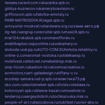
tesiaes.ru
card.com.ru
kazanka.spb.ru
gildiya-kuznecov.ru
kameryboavision.ru
griffoncom.spb.ru
fabrika-emotsiy.ru
PARK-MATROSOVA.RU
agat.spb.ru
avtoyurist-moskva1.ru
hardware.org.ru
схема-авто.рф
dg-lab.ru
angrup.ru
recruiter.spb.ru
music8.spb.ru
krsk124.ru
kubok.spb.ru
romanofforex.ru
analitikaplus.ru
spyonline.ru
zosikamery.ru
sloboda-ural.pp.ru
AUTO-COM.SU
hohota.net
alimy.ru
online-z.com
aromat-vostoka.ru
otdelkaexp.ru
mobilvest.ru
bbd.net.ru
mebelshop.msk.ru
smp-forum.ru
bastion-td.ru
kosmoscreative.ru
avrmotors.ru
art-galadesign.ru
tiffany-c.ru
ecostep-samara.ru
d-p.spb.ru
галактика73.рф
sko.com.ru
davitamebel-spb.ru
fotsis.ru
tesiaes.ru
kokoroyari.spb.ru
blesna-kazan.ru
mossilver.ru
lenderoq.ru
sergeydobrin.ru
tochkazvuka.msk.ru
people-of-art.ru
bezzubova.ru
clubtibet.ru
orior-aks.ru