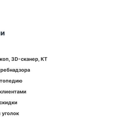
ми
оп, 3D-сканер, КТ
требнадзора
ортопедию
 клиентами
скидки
 уголок