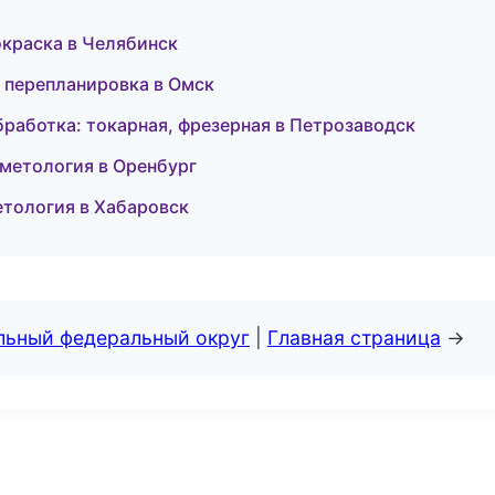
краска в Челябинск
и перепланировка в Омск
работка: токарная, фрезерная в Петрозаводск
сметология в Оренбург
метология в Хабаровск
альный федеральный округ
|
Главная страница
→