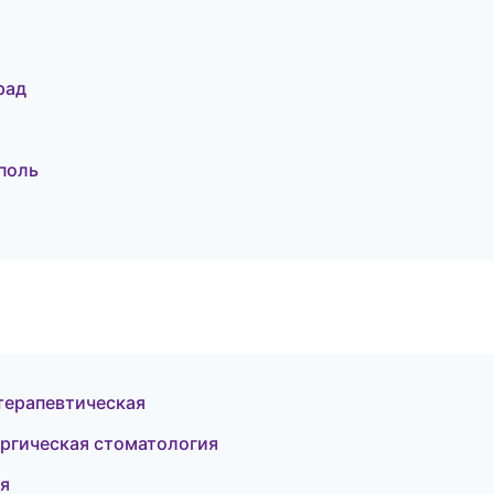
рад
поль
терапевтическая
ургическая стоматология
ия