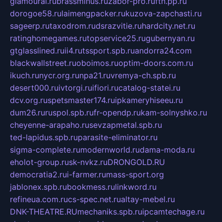
glamourai.ru
brassminus.ru
zabor-pro.ru
ftn.pp.ru
dorogoe58.ru
laimengpacker.ru
kuzova-zapchasti.ru
sageerp.ru
taxodrom.ru
dsrazvitie.ru
hardcity.net.ru
ratinghomegames.ru
topservice25.ru
gubernyan.ru
gtglasslined.ru
ii4.ru
tssport.spb.ru
andorra24.com
blackwallstreet.ru
oboimos.ru
optim-doors.com.ru
ikuch.ru
nycr.org.ru
npa21.ru
vremya-ch.spb.ru
desert000.ru
ivtorgi.ru
ifiori.ru
catalog-statei.ru
dcv.org.ru
spetsmaster174.ru
ipkameryhiseeu.ru
dum26.ru
ruspol.spb.ru
fr-opendp.ru
kam-solnyshko.ru
cheyenne-arapaho.ru
sevzapmetal.spb.ru
ted-lapidus.spb.ru
parasite-eliminator.ru
sigma-complete.ru
modernworld.ru
dama-moda.ru
eholot-group.ru
sk-nvkz.ru
DRONGOLD.RU
democratia2.ru
i-farmer.ru
mass-sport.org
jablonex.spb.ru
bookmess.ru
linkword.ru
refineua.com.ru
cs-spec.net.ru
altay-mebel.ru
DNK-THEATRE.RU
mechaniks.spb.ru
ipcamtechage.ru