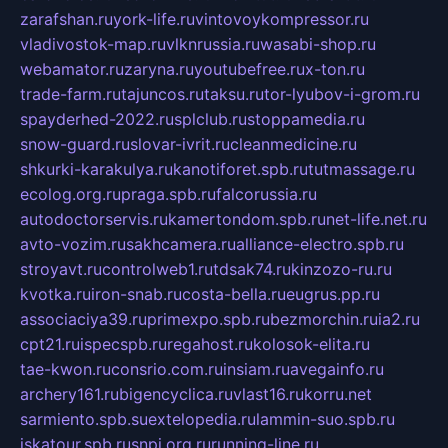
zarafshan.ru
york-life.ru
vintovoykompressor.ru
vladivostok-map.ru
vlknrussia.ru
wasabi-shop.ru
webamator.ru
zaryna.ru
youtubefree.ru
x-ton.ru
trade-farm.ru
tajuncos.ru
taksu.ru
tor-lyubov-i-grom.ru
spayderhed-2022.ru
splclub.ru
stoppamedia.ru
snow-guard.ru
slovar-ivrit.ru
cleanmedicine.ru
shkurki-karakulya.ru
kanotiforet.spb.ru
tutmassage.ru
ecolog.org.ru
praga.spb.ru
falcorussia.ru
autodoctorservis.ru
kamertondom.spb.ru
net-life.net.ru
avto-vozim.ru
sakhcamera.ru
alliance-electro.spb.ru
stroyavt.ru
controlweb1.ru
tdsak74.ru
kinzozo-ru.ru
kvotka.ru
iron-snab.ru
costa-bella.ru
eugrus.pp.ru
associaciya39.ru
primexpo.spb.ru
bezmorchin.ru
ia2.ru
cpt21.ru
ispecspb.ru
regahost.ru
kolosok-elita.ru
tae-kwon.ru
consrio.com.ru
insiam.ru
avegainfo.ru
archery161.ru
bigencyclica.ru
vlast16.ru
korru.net
sarmiento.spb.su
extelopedia.ru
lammin-suo.spb.ru
iskatour.spb.ru
snpi.org.ru
running-line.ru