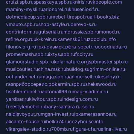
cruizi.spb.ru
spasskaya.spb.ru
kniris.ru
vkpeople.com
maminy-mysli.ru
arionorel.ru
khuseniosif.ru
dotmediacup.spb.ru
mebel-tiraspol.ru
all-books.biz
vmauto.spb.ru
shop-astyle.ru
derevo-s.ru
contrinform.ru
gutserial.ru
mdrussia.spb.ru
monod.ru
refine.org.ru
uk-krein.ru
kamensk61.ru
zooclub.info
filonov.org.ru
технокамск.рф
ra-spectr.ru
ooodriada.ru
promelmash.spb.ru
ixtys.spb.ru
fccity.ru
glamourstudio.spb.ru
kola-nature.org
spbmaster.spb.ru
musicoutlet.ru
china.msk.ru
bulldog.su
grimm-online.ru
outlander.net.ru
maga.spb.ru
anime-sell.ru
keseloy.ru
газприборсервис.рф
karmin.spb.ru
shekswood.ru
tischlermebel.ru
automall66.ru
mag-vladimir.ru
yardbar.ru
kiwitour.spb.ru
indesign.com.ru
freestylemebel.ru
bany-samara.ru
rsei.ru
naidisvoyput.ru
mgsn-invest.ru
ipkamerasannce.ru
alicante-house.ru
ibelka74.ru
cozyhouse.info
vlkargalev-studio.ru
700mb.ru
figura-ufa.ru
alina-live.ru