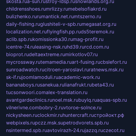
skosta.ru
a-sun.ru
stroy-ldsp.ru
snowlands.org.ru
childrensshoes.ru
mrlizzy.ru
mebelsofiakrd.ru
bulizhenko.ru
rumantick.net.ru
mtszerno.ru
daily-fishing.ru
glushiteli-v-spb.ru
megasat.org.ru
localization.net.ru
flyingfish.pp.ru
ds5teremok.ru
aclib.spb.ru
komissionka30.ru
mag-profit.ru
icentre-74.ru
leasing-nsk.ru
hd39.ru
rcd.com.ru
bioprot.ru
deltaextreme.ru
mirkotlov07.ru
mycrossway.ru
temamedia.ru
art-fusing.ru
cbslefort.ru
sunroadwatch.ru
citroen-yaroslavl.ru
ratnews.msk.ru
sk-if.ru
joomlamoduli.ru
academic-work.ru
bananaboys.ru
sanekua.ru
lianafrukt.ru
beta43.ru
tucsonwoori.com
alex-translation.ru
avantgardeclinics.ru
noel.msk.ru
buylq.ru
aquas-spb.ru
vilnerivne.com
bobry-2.ru
vtoroe-solnce.ru
nickysheen.ru
clockmir.ru
huntercraft.ru
стройокт.рф
webpixels.ru
pczz.msk.su
petrodvorets.spb.ru
nsintermed.spb.ru
avtovirazh-24.ru
jazzq.ru
czecot.ru