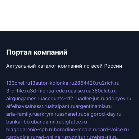
Портал компаний
Актуальный каталог компаний по всей России
133chel.ru
13autor-kolonka.ru
2864420.ru
2rich.ru
3-d-file.ru
3d-file.ru
a-cdc.ru
aalse.ru
a380club.ru
airgungames.ru
accounts-112.ru
adler-jun.ru
adonyev.ru
alfeihavsalnassr.ru
altaipant.ru
argentinamia.ru
aria-family.ru
arkrym.ru
ashanet.ru
belgorod-day.ru
bankaribi.ru
bandamn.ru
bigfatcc.ru
blagodarenie-spb.ru
borodino-media.ru
card-voice.ru
cardvoice.ru
zed-online.ru
zvonitut.ru
zebra-tlt.ru