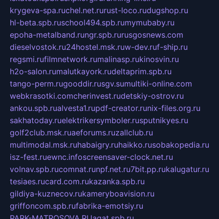
krygeva-spa.ru
chel.net.ru
rust-loco.ru
dugshop.ru
hl-beta.spb.ru
school494.spb.ru
mymubaby.ru
epoha-metalband.ru
ngr.spb.ru
rusgosnews.com
dieselvostok.ru
24hostel.msk.ru
w-dev.ru
f-ship.ru
regsmi.ru
filmnetwork.ru
malinasp.ru
kinosvin.ru
h2o-salon.ru
malutkayork.ru
deltaprim.spb.ru
tango-perm.ru
gooddir.ru
sgv.su
multiki-online.com
webkrasotki.com
cherinvest.ru
detskiy-ostrov.ru
ankou.spb.ru
alvesta1.ru
pdf-creator.ru
nix-files.org.ru
sakhatoday.ru
elektrikersymboler.ru
sputnikyes.ru
golf2club.msk.ru
aeforums.ru
zallclub.ru
multimodal.msk.ru
habaigry.ru
haikko.ru
sobakopedia.ru
isz-fest.ru
ewnc.info
screensaver-clock.net.ru
volnav.spb.ru
comnat.ru
npf.net.ru
7bit.pp.ru
kalugatur.ru
tesiaes.ru
card.com.ru
kazanka.spb.ru
gildiya-kuznecov.ru
kameryboavision.ru
griffoncom.spb.ru
fabrika-emotsiy.ru
PARK-MATROSOVA.RU
agat.spb.ru