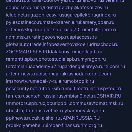
detsad125.ru
mir-zdoroviya.ru
bruslanovo.ru
siterem.ru
council.spb.ru
лодкипатриот.рф
kafekolizey.ru
iclub.net.ru
gazon-easy.ru
sugarepilekb.ru
grinox.ru
pylesostineco.ru
msts-ozarenie.ru
kameryjooan.ru
artemovskij.ru
dopler.spb.ru
aid70.ru
metall-perm.ru
ndm.msk.ru
ratingzooshop.ru
apiaccess.ru
globalautotrade.info
bezverhovskoe.ru
drsschool.ru
ZOOSMART.SPB.RU
dalakony.ru
medikijob.ru
remontt.spb.ru
photostudia.spb.ru
myragon.ru
terramia.ru
academy62.ru
gardengallereya.ru
rti.com.ru
artem-news.ru
biserinca.ru
krasnodarkurort.com
imshowtv.ru
mebel-v-tule.ru
mobtopik.ru
pcsecurity.net.ru
tool-sib.ru
multimetrunit.ru
sp-tour.ru
fan-cs.ru
santeh-russia.ru
symbian9.net.ru
DSHAIR.RU
tmmotors.spb.ru
xjocuricopii.com
musavtomat.msk.ru
obustrojdom.ru
sovetcik.ru
ybaranovskaya.ru
ppknews.ru
cult-alshei.ru
JAPANRUSSIA.RU
proekciyamebel.ru
imper-finans.ru
rim.org.ru