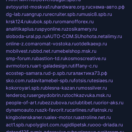
avtoyurist-moskva1.ru
hardware.org.ru
схема-авто.рф
dg-lab.ru
angrup.ru
recruiter.spb.ru
music8.spb.ru
krsk124.ru
kubok.spb.ru
romanofforex.ru
analitikaplus.ru
spyonline.ru
zosikamery.ru
sloboda-ural.pp.ru
AUTO-COM.SU
hohota.net
alimy.ru
online-z.com
aromat-vostoka.ru
otdelkaexp.ru
mobilvest.ru
bbd.net.ru
mebelshop.msk.ru
smp-forum.ru
bastion-td.ru
kosmoscreative.ru
avrmotors.ru
art-galadesign.ru
tiffany-c.ru
ecostep-samara.ru
d-p.spb.ru
галактика73.рф
sko.com.ru
davitamebel-spb.ru
fotsis.ru
tesiaes.ru
kokoroyari.spb.ru
blesna-kazan.ru
mossilver.ru
lenderoq.ru
sergeydobrin.ru
tochkazvuka.msk.ru
people-of-art.ru
bezzubova.ru
clubtibet.ru
orior-aks.ru
dynamoauto.ru
szk-favorit.ru
carlines.ru
flatnsk.ru
kingbolenskaner.ru
alex-motor.ru
astroline.net.ru
act1.spb.ru
polyglot.com.ru
gidlipetsk.ru
ooo-driada.ru