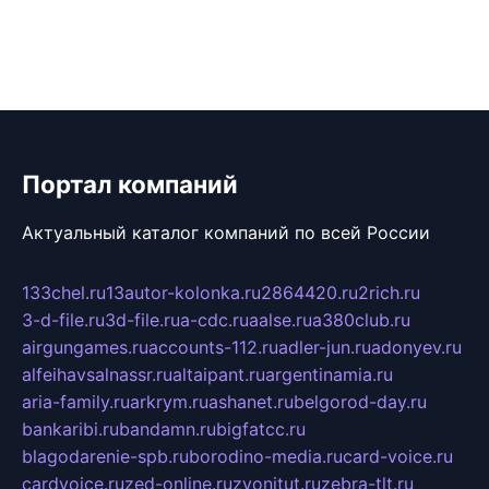
Портал компаний
Актуальный каталог компаний по всей России
133chel.ru
13autor-kolonka.ru
2864420.ru
2rich.ru
3-d-file.ru
3d-file.ru
a-cdc.ru
aalse.ru
a380club.ru
airgungames.ru
accounts-112.ru
adler-jun.ru
adonyev.ru
alfeihavsalnassr.ru
altaipant.ru
argentinamia.ru
aria-family.ru
arkrym.ru
ashanet.ru
belgorod-day.ru
bankaribi.ru
bandamn.ru
bigfatcc.ru
blagodarenie-spb.ru
borodino-media.ru
card-voice.ru
cardvoice.ru
zed-online.ru
zvonitut.ru
zebra-tlt.ru