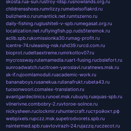
skosta.ru
a-sun.ru
stroy-ldsp.ru
snowlands.org.ru
childrensshoes.ru
mrlizzy.ru
mebelsofiakrd.ru
bulizhenko.ru
rumantick.net.ru
mtszerno.ru
daily-fishing.ru
glushiteli-v-spb.ru
megasat.org.ru
localization.net.ru
flyingfish.pp.ru
ds5teremok.ru
aclib.spb.ru
komissionka30.ru
mag-profit.ru
icentre-74.ru
leasing-nsk.ru
hd39.ru
rcd.com.ru
bioprot.ru
deltaextreme.ru
mirkotlov07.ru
mycrossway.ru
temamedia.ru
art-fusing.ru
cbslefort.ru
sunroadwatch.ru
citroen-yaroslavl.ru
ratnews.msk.ru
sk-if.ru
joomlamoduli.ru
academic-work.ru
bananaboys.ru
sanekua.ru
lianafrukt.ru
beta43.ru
tucsonwoori.com
alex-translation.ru
avantgardeclinics.ru
noel.msk.ru
buylq.ru
aquas-spb.ru
vilnerivne.com
bobry-2.ru
vtoroe-solnce.ru
nickysheen.ru
clockmir.ru
huntercraft.ru
стройокт.рф
webpixels.ru
pczz.msk.su
petrodvorets.spb.ru
nsintermed.spb.ru
avtovirazh-24.ru
jazzq.ru
czecot.ru