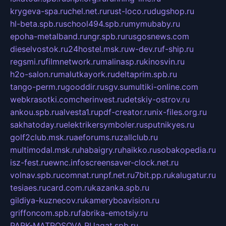
krygeva-spa.ru
chel.net.ru
rust-loco.ru
dugshop.ru
hl-beta.spb.ru
school494.spb.ru
mymubaby.ru
epoha-metalband.ru
ngr.spb.ru
rusgosnews.com
dieselvostok.ru
24hostel.msk.ru
w-dev.ru
f-ship.ru
regsmi.ru
filmnetwork.ru
malinasp.ru
kinosvin.ru
h2o-salon.ru
malutkayork.ru
deltaprim.spb.ru
tango-perm.ru
gooddir.ru
sgv.su
multiki-online.com
webkrasotki.com
cherinvest.ru
detskiy-ostrov.ru
ankou.spb.ru
alvesta1.ru
pdf-creator.ru
nix-files.org.ru
sakhatoday.ru
elektrikersymboler.ru
sputnikyes.ru
golf2club.msk.ru
aeforums.ru
zallclub.ru
multimodal.msk.ru
habaigry.ru
haikko.ru
sobakopedia.ru
isz-fest.ru
ewnc.info
screensaver-clock.net.ru
volnav.spb.ru
comnat.ru
npf.net.ru
7bit.pp.ru
kalugatur.ru
tesiaes.ru
card.com.ru
kazanka.spb.ru
gildiya-kuznecov.ru
kameryboavision.ru
griffoncom.spb.ru
fabrika-emotsiy.ru
PARK-MATROSOVA.RU
agat.spb.ru