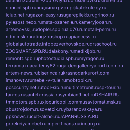
detsad125.ru
mir-zdoroviya.ru
bruslanovo.ru
siterem.ru
council.spb.ru
лодкипатриот.рф
kafekolizey.ru
iclub.net.ru
gazon-easy.ru
sugarepilekb.ru
grinox.ru
pylesostineco.ru
msts-ozarenie.ru
kameryjooan.ru
artemovskij.ru
dopler.spb.ru
aid70.ru
metall-perm.ru
ndm.msk.ru
ratingzooshop.ru
apiaccess.ru
globalautotrade.info
bezverhovskoe.ru
drsschool.ru
ZOOSMART.SPB.RU
dalakony.ru
medikijob.ru
remontt.spb.ru
photostudia.spb.ru
myragon.ru
terramia.ru
academy62.ru
gardengallereya.ru
rti.com.ru
artem-news.ru
biserinca.ru
krasnodarkurort.com
imshowtv.ru
mebel-v-tule.ru
mobtopik.ru
pcsecurity.net.ru
tool-sib.ru
multimetrunit.ru
sp-tour.ru
fan-cs.ru
santeh-russia.ru
symbian9.net.ru
DSHAIR.RU
tmmotors.spb.ru
xjocuricopii.com
musavtomat.msk.ru
obustrojdom.ru
sovetcik.ru
ybaranovskaya.ru
ppknews.ru
cult-alshei.ru
JAPANRUSSIA.RU
proekciyamebel.ru
imper-finans.ru
rim.org.ru