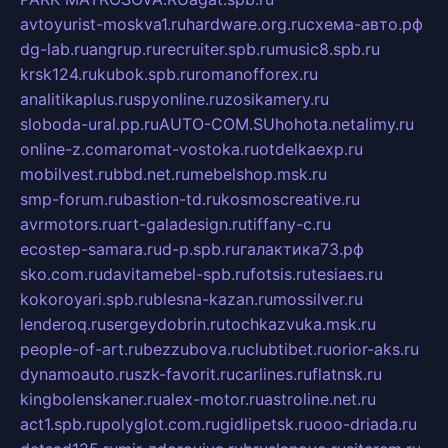
avtoyurist-moskva1.ru
hardware.org.ru
схема-авто.рф
dg-lab.ru
angrup.ru
recruiter.spb.ru
music8.spb.ru
krsk124.ru
kubok.spb.ru
romanofforex.ru
analitikaplus.ru
spyonline.ru
zosikamery.ru
sloboda-ural.pp.ru
AUTO-COM.SU
hohota.net
alimy.ru
online-z.com
aromat-vostoka.ru
otdelkaexp.ru
mobilvest.ru
bbd.net.ru
mebelshop.msk.ru
smp-forum.ru
bastion-td.ru
kosmoscreative.ru
avrmotors.ru
art-galadesign.ru
tiffany-c.ru
ecostep-samara.ru
d-p.spb.ru
галактика73.рф
sko.com.ru
davitamebel-spb.ru
fotsis.ru
tesiaes.ru
kokoroyari.spb.ru
blesna-kazan.ru
mossilver.ru
lenderoq.ru
sergeydobrin.ru
tochkazvuka.msk.ru
people-of-art.ru
bezzubova.ru
clubtibet.ru
orior-aks.ru
dynamoauto.ru
szk-favorit.ru
carlines.ru
flatnsk.ru
kingbolenskaner.ru
alex-motor.ru
astroline.net.ru
act1.spb.ru
polyglot.com.ru
gidlipetsk.ru
ooo-driada.ru