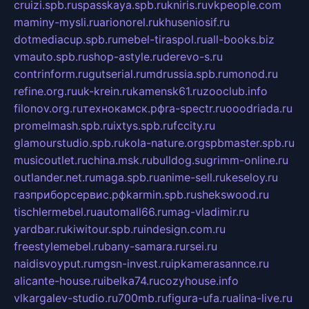
cruizi.spb.ru
spasskaya.spb.ru
kniris.ru
vkpeople.com
maminy-mysli.ru
arionorel.ru
khuseniosif.ru
dotmediacup.spb.ru
mebel-tiraspol.ru
all-books.biz
vmauto.spb.ru
shop-astyle.ru
derevo-s.ru
contrinform.ru
gutserial.ru
mdrussia.spb.ru
monod.ru
refine.org.ru
uk-krein.ru
kamensk61.ru
zooclub.info
filonov.org.ru
технокамск.рф
ra-spectr.ru
ooodriada.ru
promelmash.spb.ru
ixtys.spb.ru
fccity.ru
glamourstudio.spb.ru
kola-nature.org
spbmaster.spb.ru
musicoutlet.ru
china.msk.ru
bulldog.su
grimm-online.ru
outlander.net.ru
maga.spb.ru
anime-sell.ru
keseloy.ru
газприборсервис.рф
karmin.spb.ru
shekswood.ru
tischlermebel.ru
automall66.ru
mag-vladimir.ru
yardbar.ru
kiwitour.spb.ru
indesign.com.ru
freestylemebel.ru
bany-samara.ru
rsei.ru
naidisvoyput.ru
mgsn-invest.ru
ipkamerasannce.ru
alicante-house.ru
ibelka74.ru
cozyhouse.info
vlkargalev-studio.ru
700mb.ru
figura-ufa.ru
alina-live.ru