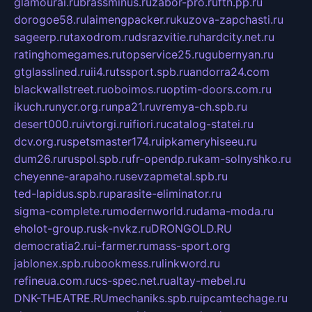
glamourai.ru
brassminus.ru
zabor-pro.ru
ftn.pp.ru
dorogoe58.ru
laimengpacker.ru
kuzova-zapchasti.ru
sageerp.ru
taxodrom.ru
dsrazvitie.ru
hardcity.net.ru
ratinghomegames.ru
topservice25.ru
gubernyan.ru
gtglasslined.ru
ii4.ru
tssport.spb.ru
andorra24.com
blackwallstreet.ru
oboimos.ru
optim-doors.com.ru
ikuch.ru
nycr.org.ru
npa21.ru
vremya-ch.spb.ru
desert000.ru
ivtorgi.ru
ifiori.ru
catalog-statei.ru
dcv.org.ru
spetsmaster174.ru
ipkameryhiseeu.ru
dum26.ru
ruspol.spb.ru
fr-opendp.ru
kam-solnyshko.ru
cheyenne-arapaho.ru
sevzapmetal.spb.ru
ted-lapidus.spb.ru
parasite-eliminator.ru
sigma-complete.ru
modernworld.ru
dama-moda.ru
eholot-group.ru
sk-nvkz.ru
DRONGOLD.RU
democratia2.ru
i-farmer.ru
mass-sport.org
jablonex.spb.ru
bookmess.ru
linkword.ru
refineua.com.ru
cs-spec.net.ru
altay-mebel.ru
DNK-THEATRE.RU
mechaniks.spb.ru
ipcamtechage.ru