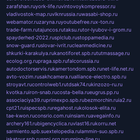
zarafshan.ru
york-life.ru
vintovoykompressor.ru
vladivostok-map.ru
vlknrussia.ru
wasabi-shop.ru
webamator.ru
zaryna.ru
youtubefree.ru
x-ton.ru
trade-farm.ru
tajuncos.ru
taksu.ru
tor-lyubov-i-grom.ru
spayderhed-2022.ru
splclub.ru
stoppamedia.ru
snow-guard.ru
slovar-ivrit.ru
cleanmedicine.ru
shkurki-karakulya.ru
kanotiforet.spb.ru
tutmassage.ru
ecolog.org.ru
praga.spb.ru
falcorussia.ru
autodoctorservis.ru
kamertondom.spb.ru
net-life.net.ru
avto-vozim.ru
sakhcamera.ru
alliance-electro.spb.ru
stroyavt.ru
controlweb1.ru
tdsak74.ru
kinzozo-ru.ru
kvotka.ru
iron-snab.ru
costa-bella.ru
eugrus.pp.ru
associaciya39.ru
primexpo.spb.ru
bezmorchin.ru
ia2.ru
cpt21.ru
ispecspb.ru
regahost.ru
kolosok-elita.ru
tae-kwon.ru
consrio.com.ru
insiam.ru
avegainfo.ru
archery161.ru
bigencyclica.ru
vlast16.ru
korru.net
sarmiento.spb.su
extelopedia.ru
lammin-suo.spb.ru
iskatour.spb.ru
snpi.org.ru
running-line.ru