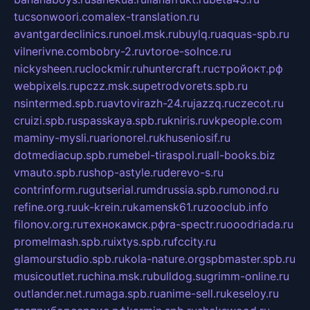
tucsonwoori.com
alex-translation.ru
avantgardeclinics.ru
noel.msk.ru
buylq.ru
aquas-spb.ru
vilnerivne.com
bobry-2.ru
vtoroe-solnce.ru
nickysheen.ru
clockmir.ru
huntercraft.ru
стройокт.рф
webpixels.ru
pczz.msk.su
petrodvorets.spb.ru
nsintermed.spb.ru
avtovirazh-24.ru
jazzq.ru
czecot.ru
cruizi.spb.ru
spasskaya.spb.ru
kniris.ru
vkpeople.com
maminy-mysli.ru
arionorel.ru
khuseniosif.ru
dotmediacup.spb.ru
mebel-tiraspol.ru
all-books.biz
vmauto.spb.ru
shop-astyle.ru
derevo-s.ru
contrinform.ru
gutserial.ru
mdrussia.spb.ru
monod.ru
refine.org.ru
uk-krein.ru
kamensk61.ru
zooclub.info
filonov.org.ru
технокамск.рф
ra-spectr.ru
ooodriada.ru
promelmash.spb.ru
ixtys.spb.ru
fccity.ru
glamourstudio.spb.ru
kola-nature.org
spbmaster.spb.ru
musicoutlet.ru
china.msk.ru
bulldog.su
grimm-online.ru
outlander.net.ru
maga.spb.ru
anime-sell.ru
keseloy.ru