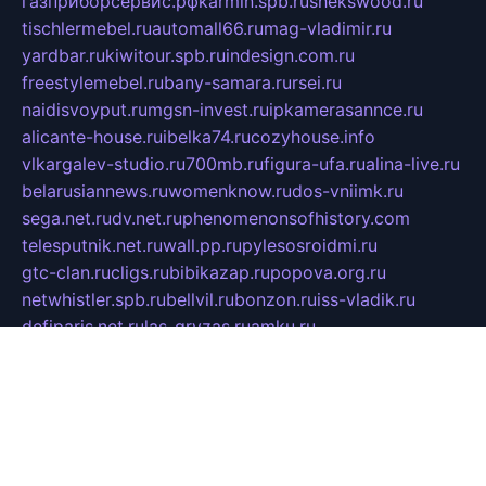
газприборсервис.рф
karmin.spb.ru
shekswood.ru
tischlermebel.ru
automall66.ru
mag-vladimir.ru
yardbar.ru
kiwitour.spb.ru
indesign.com.ru
freestylemebel.ru
bany-samara.ru
rsei.ru
naidisvoyput.ru
mgsn-invest.ru
ipkamerasannce.ru
alicante-house.ru
ibelka74.ru
cozyhouse.info
vlkargalev-studio.ru
700mb.ru
figura-ufa.ru
alina-live.ru
belarusiannews.ru
womenknow.ru
dos-vniimk.ru
sega.net.ru
dv.net.ru
phenomenonsofhistory.com
telesputnik.net.ru
wall.pp.ru
pylesosroidmi.ru
gtc-clan.ru
cligs.ru
bibikazap.ru
popova.org.ru
netwhistler.spb.ru
bellvil.ru
bonzon.ru
iss-vladik.ru
defiparis.net.ru
las-gryzas.ru
amku.ru
electednews.spb.ru
feather.org.ru
spar72.ru
tankiigri.ru
dominus.com.ru
ibtree.ru
sanykool.pp.ru
unixlib.org.ru
menatep.spb.ru
gartenterrassen.ru
printeka.ru
skvozilka.com.ru
parkovka-pub.ru
lovemobi.ru
art-ru.ru
emulatorz.com.ru
alucomp.com.ru
tatforum.com.ru