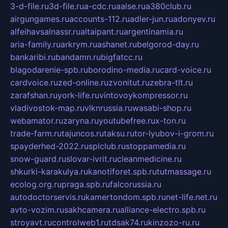
3-d-file.ru
3d-file.ru
a-cdc.ru
aalse.ru
a380club.ru
airgungames.ru
accounts-112.ru
adler-jun.ru
adonyev.ru
alfeihavsalnassr.ru
altaipant.ru
argentinamia.ru
aria-family.ru
arkrym.ru
ashanet.ru
belgorod-day.ru
bankaribi.ru
bandamn.ru
bigfatcc.ru
blagodarenie-spb.ru
borodino-media.ru
card-voice.ru
cardvoice.ru
zed-online.ru
zvonitut.ru
zebra-tlt.ru
zarafshan.ru
york-life.ru
vintovoykompressor.ru
vladivostok-map.ru
vlknrussia.ru
wasabi-shop.ru
webamator.ru
zaryna.ru
youtubefree.ru
x-ton.ru
trade-farm.ru
tajuncos.ru
taksu.ru
tor-lyubov-i-grom.ru
spayderhed-2022.ru
splclub.ru
stoppamedia.ru
snow-guard.ru
slovar-ivrit.ru
cleanmedicine.ru
shkurki-karakulya.ru
kanotiforet.spb.ru
tutmassage.ru
ecolog.org.ru
praga.spb.ru
falcorussia.ru
autodoctorservis.ru
kamertondom.spb.ru
net-life.net.ru
avto-vozim.ru
sakhcamera.ru
alliance-electro.spb.ru
stroyavt.ru
controlweb1.ru
tdsak74.ru
kinzozo-ru.ru