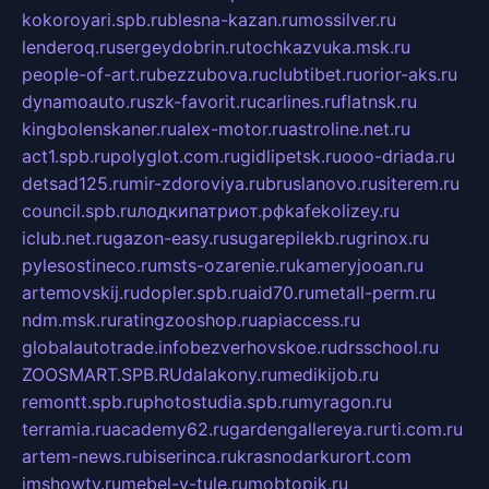
kokoroyari.spb.ru
blesna-kazan.ru
mossilver.ru
lenderoq.ru
sergeydobrin.ru
tochkazvuka.msk.ru
people-of-art.ru
bezzubova.ru
clubtibet.ru
orior-aks.ru
dynamoauto.ru
szk-favorit.ru
carlines.ru
flatnsk.ru
kingbolenskaner.ru
alex-motor.ru
astroline.net.ru
act1.spb.ru
polyglot.com.ru
gidlipetsk.ru
ooo-driada.ru
detsad125.ru
mir-zdoroviya.ru
bruslanovo.ru
siterem.ru
council.spb.ru
лодкипатриот.рф
kafekolizey.ru
iclub.net.ru
gazon-easy.ru
sugarepilekb.ru
grinox.ru
pylesostineco.ru
msts-ozarenie.ru
kameryjooan.ru
artemovskij.ru
dopler.spb.ru
aid70.ru
metall-perm.ru
ndm.msk.ru
ratingzooshop.ru
apiaccess.ru
globalautotrade.info
bezverhovskoe.ru
drsschool.ru
ZOOSMART.SPB.RU
dalakony.ru
medikijob.ru
remontt.spb.ru
photostudia.spb.ru
myragon.ru
terramia.ru
academy62.ru
gardengallereya.ru
rti.com.ru
artem-news.ru
biserinca.ru
krasnodarkurort.com
imshowtv.ru
mebel-v-tule.ru
mobtopik.ru