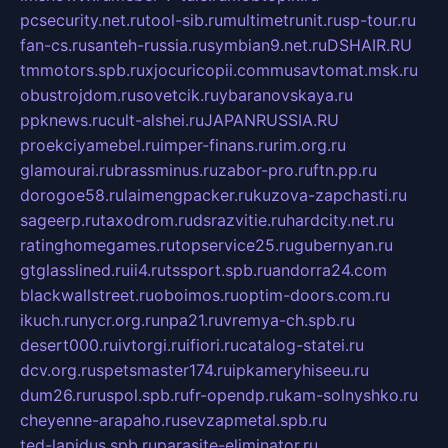
pcsecurity.net.ru
tool-sib.ru
multimetrunit.ru
sp-tour.ru
fan-cs.ru
santeh-russia.ru
symbian9.net.ru
DSHAIR.RU
tmmotors.spb.ru
xjocuricopii.com
musavtomat.msk.ru
obustrojdom.ru
sovetcik.ru
ybaranovskaya.ru
ppknews.ru
cult-alshei.ru
JAPANRUSSIA.RU
proekciyamebel.ru
imper-finans.ru
rim.org.ru
glamourai.ru
brassminus.ru
zabor-pro.ru
ftn.pp.ru
dorogoe58.ru
laimengpacker.ru
kuzova-zapchasti.ru
sageerp.ru
taxodrom.ru
dsrazvitie.ru
hardcity.net.ru
ratinghomegames.ru
topservice25.ru
gubernyan.ru
gtglasslined.ru
ii4.ru
tssport.spb.ru
andorra24.com
blackwallstreet.ru
oboimos.ru
optim-doors.com.ru
ikuch.ru
nycr.org.ru
npa21.ru
vremya-ch.spb.ru
desert000.ru
ivtorgi.ru
ifiori.ru
catalog-statei.ru
dcv.org.ru
spetsmaster174.ru
ipkameryhiseeu.ru
dum26.ru
ruspol.spb.ru
fr-opendp.ru
kam-solnyshko.ru
cheyenne-arapaho.ru
sevzapmetal.spb.ru
ted-lapidus.spb.ru
parasite-eliminator.ru