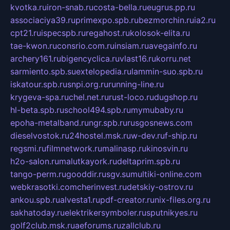
kvotka.ru
iron-snab.ru
costa-bella.ru
eugrus.pp.ru
associaciya39.ru
primexpo.spb.ru
bezmorchin.ru
ia2.ru
cpt21.ru
ispecspb.ru
regahost.ru
kolosok-elita.ru
tae-kwon.ru
consrio.com.ru
insiam.ru
avegainfo.ru
archery161.ru
bigencyclica.ru
vlast16.ru
korru.net
sarmiento.spb.su
extelopedia.ru
lammin-suo.spb.ru
iskatour.spb.ru
snpi.org.ru
running-line.ru
krygeva-spa.ru
chel.net.ru
rust-loco.ru
dugshop.ru
hl-beta.spb.ru
school494.spb.ru
mymubaby.ru
epoha-metalband.ru
ngr.spb.ru
rusgosnews.com
dieselvostok.ru
24hostel.msk.ru
w-dev.ru
f-ship.ru
regsmi.ru
filmnetwork.ru
malinasp.ru
kinosvin.ru
h2o-salon.ru
malutkayork.ru
deltaprim.spb.ru
tango-perm.ru
gooddir.ru
sgv.su
multiki-online.com
webkrasotki.com
cherinvest.ru
detskiy-ostrov.ru
ankou.spb.ru
alvesta1.ru
pdf-creator.ru
nix-files.org.ru
sakhatoday.ru
elektrikersymboler.ru
sputnikyes.ru
golf2club.msk.ru
aeforums.ru
zallclub.ru