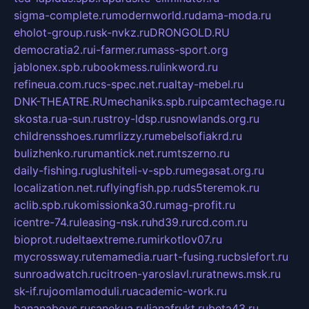
sigma-complete.ru
modernworld.ru
dama-moda.ru
eholot-group.ru
sk-nvkz.ru
DRONGOLD.RU
democratia2.ru
i-farmer.ru
mass-sport.org
jablonex.spb.ru
bookmess.ru
linkword.ru
refineua.com.ru
cs-spec.net.ru
altay-mebel.ru
DNK-THEATRE.RU
mechaniks.spb.ru
ipcamtechage.ru
skosta.ru
a-sun.ru
stroy-ldsp.ru
snowlands.org.ru
childrensshoes.ru
mrlizzy.ru
mebelsofiakrd.ru
bulizhenko.ru
rumantick.net.ru
mtszerno.ru
daily-fishing.ru
glushiteli-v-spb.ru
megasat.org.ru
localization.net.ru
flyingfish.pp.ru
ds5teremok.ru
aclib.spb.ru
komissionka30.ru
mag-profit.ru
icentre-74.ru
leasing-nsk.ru
hd39.ru
rcd.com.ru
bioprot.ru
deltaextreme.ru
mirkotlov07.ru
mycrossway.ru
temamedia.ru
art-fusing.ru
cbslefort.ru
sunroadwatch.ru
citroen-yaroslavl.ru
ratnews.msk.ru
sk-if.ru
joomlamoduli.ru
academic-work.ru
bananaboys.ru
sanekua.ru
lianafrukt.ru
beta43.ru