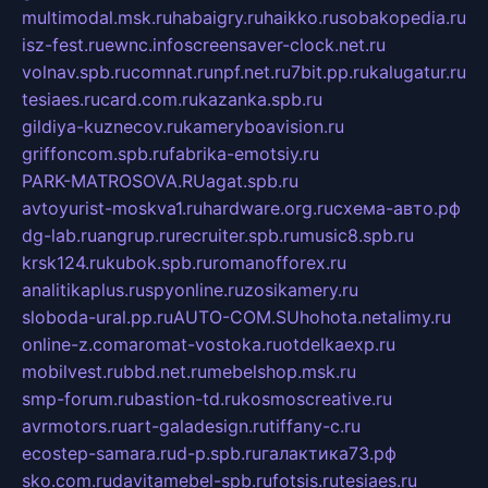
multimodal.msk.ru
habaigry.ru
haikko.ru
sobakopedia.ru
isz-fest.ru
ewnc.info
screensaver-clock.net.ru
volnav.spb.ru
comnat.ru
npf.net.ru
7bit.pp.ru
kalugatur.ru
tesiaes.ru
card.com.ru
kazanka.spb.ru
gildiya-kuznecov.ru
kameryboavision.ru
griffoncom.spb.ru
fabrika-emotsiy.ru
PARK-MATROSOVA.RU
agat.spb.ru
avtoyurist-moskva1.ru
hardware.org.ru
схема-авто.рф
dg-lab.ru
angrup.ru
recruiter.spb.ru
music8.spb.ru
krsk124.ru
kubok.spb.ru
romanofforex.ru
analitikaplus.ru
spyonline.ru
zosikamery.ru
sloboda-ural.pp.ru
AUTO-COM.SU
hohota.net
alimy.ru
online-z.com
aromat-vostoka.ru
otdelkaexp.ru
mobilvest.ru
bbd.net.ru
mebelshop.msk.ru
smp-forum.ru
bastion-td.ru
kosmoscreative.ru
avrmotors.ru
art-galadesign.ru
tiffany-c.ru
ecostep-samara.ru
d-p.spb.ru
галактика73.рф
sko.com.ru
davitamebel-spb.ru
fotsis.ru
tesiaes.ru