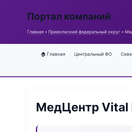
Портал компаний
Главная
»
Приволжский федеральный округ
» Мед
🏠 Главная
Центральный ФО
Севе
МедЦентр Vital 