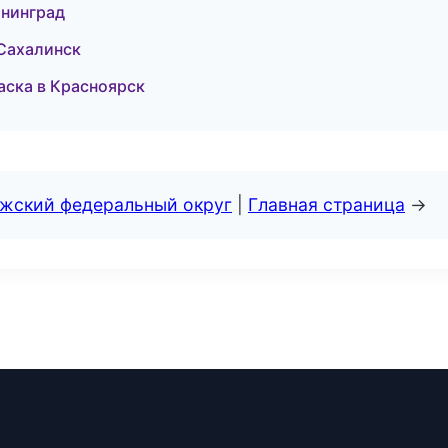
ининград
-Сахалинск
аска в Красноярск
лжский федеральный округ
|
Главная страница
→