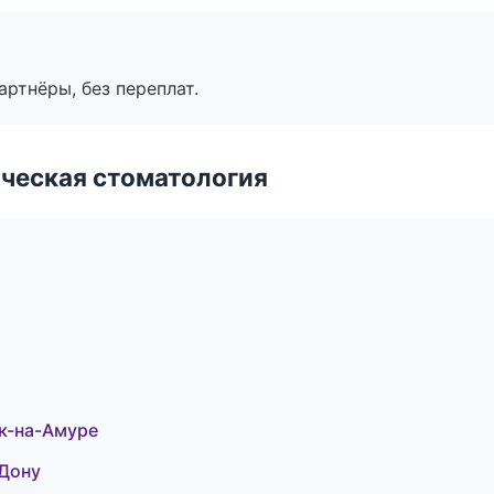
артнёры, без переплат.
ческая стоматология
л
к-на-Амуре
-Дону