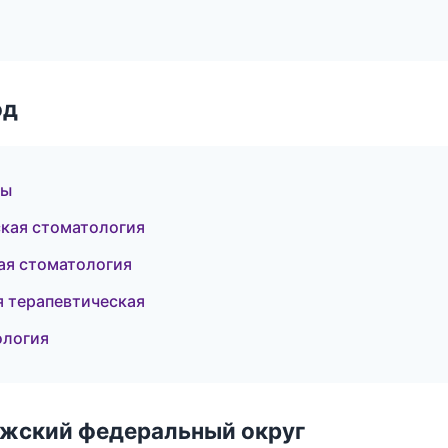
од
ты
ская стоматология
ая стоматология
я терапевтическая
ология
лжский федеральный округ