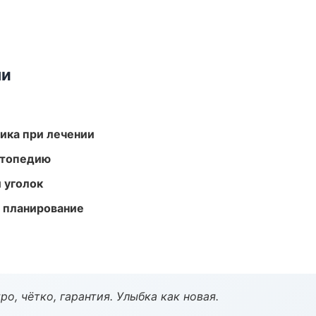
ми
тика при лечении
ортопедию
 уголок
 планирование
о, чётко, гарантия. Улыбка как новая.