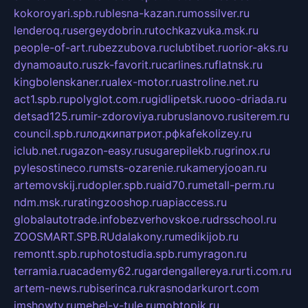
kokoroyari.spb.ru
blesna-kazan.ru
mossilver.ru
lenderoq.ru
sergeydobrin.ru
tochkazvuka.msk.ru
people-of-art.ru
bezzubova.ru
clubtibet.ru
orior-aks.ru
dynamoauto.ru
szk-favorit.ru
carlines.ru
flatnsk.ru
kingbolenskaner.ru
alex-motor.ru
astroline.net.ru
act1.spb.ru
polyglot.com.ru
gidlipetsk.ru
ooo-driada.ru
detsad125.ru
mir-zdoroviya.ru
bruslanovo.ru
siterem.ru
council.spb.ru
лодкипатриот.рф
kafekolizey.ru
iclub.net.ru
gazon-easy.ru
sugarepilekb.ru
grinox.ru
pylesostineco.ru
msts-ozarenie.ru
kameryjooan.ru
artemovskij.ru
dopler.spb.ru
aid70.ru
metall-perm.ru
ndm.msk.ru
ratingzooshop.ru
apiaccess.ru
globalautotrade.info
bezverhovskoe.ru
drsschool.ru
ZOOSMART.SPB.RU
dalakony.ru
medikijob.ru
remontt.spb.ru
photostudia.spb.ru
myragon.ru
terramia.ru
academy62.ru
gardengallereya.ru
rti.com.ru
artem-news.ru
biserinca.ru
krasnodarkurort.com
imshowtv.ru
mebel-v-tule.ru
mobtopik.ru