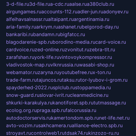
3-d-file.ru
3d-file.ru
a-cdc.ru
aalse.ru
a380club.ru
airgungames.ru
accounts-112.ru
adler-jun.ru
adonyev.ru
alfeihavsalnassr.ru
altaipant.ru
argentinamia.ru
aria-family.ru
arkrym.ru
ashanet.ru
belgorod-day.ru
bankaribi.ru
bandamn.ru
bigfatcc.ru
blagodarenie-spb.ru
borodino-media.ru
card-voice.ru
cardvoice.ru
zed-online.ru
zvonitut.ru
zebra-tlt.ru
zarafshan.ru
york-life.ru
vintovoykompressor.ru
vladivostok-map.ru
vlknrussia.ru
wasabi-shop.ru
webamator.ru
zaryna.ru
youtubefree.ru
x-ton.ru
trade-farm.ru
tajuncos.ru
taksu.ru
tor-lyubov-i-grom.ru
spayderhed-2022.ru
splclub.ru
stoppamedia.ru
snow-guard.ru
slovar-ivrit.ru
cleanmedicine.ru
shkurki-karakulya.ru
kanotiforet.spb.ru
tutmassage.ru
ecolog.org.ru
praga.spb.ru
falcorussia.ru
autodoctorservis.ru
kamertondom.spb.ru
net-life.net.ru
avto-vozim.ru
sakhcamera.ru
alliance-electro.spb.ru
stroyavt.ru
controlweb1.ru
tdsak74.ru
kinzozo-ru.ru