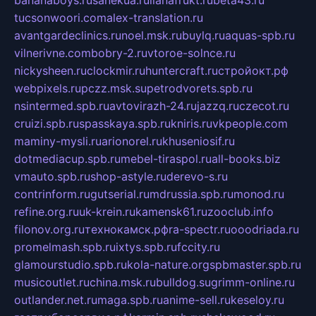
bananaboys.ru
sanekua.ru
lianafrukt.ru
beta43.ru
tucsonwoori.com
alex-translation.ru
avantgardeclinics.ru
noel.msk.ru
buylq.ru
aquas-spb.ru
vilnerivne.com
bobry-2.ru
vtoroe-solnce.ru
nickysheen.ru
clockmir.ru
huntercraft.ru
стройокт.рф
webpixels.ru
pczz.msk.su
petrodvorets.spb.ru
nsintermed.spb.ru
avtovirazh-24.ru
jazzq.ru
czecot.ru
cruizi.spb.ru
spasskaya.spb.ru
kniris.ru
vkpeople.com
maminy-mysli.ru
arionorel.ru
khuseniosif.ru
dotmediacup.spb.ru
mebel-tiraspol.ru
all-books.biz
vmauto.spb.ru
shop-astyle.ru
derevo-s.ru
contrinform.ru
gutserial.ru
mdrussia.spb.ru
monod.ru
refine.org.ru
uk-krein.ru
kamensk61.ru
zooclub.info
filonov.org.ru
технокамск.рф
ra-spectr.ru
ooodriada.ru
promelmash.spb.ru
ixtys.spb.ru
fccity.ru
glamourstudio.spb.ru
kola-nature.org
spbmaster.spb.ru
musicoutlet.ru
china.msk.ru
bulldog.su
grimm-online.ru
outlander.net.ru
maga.spb.ru
anime-sell.ru
keseloy.ru