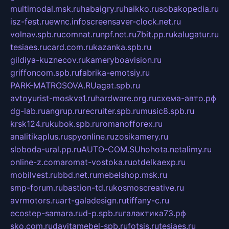
multimodal.msk.ru
habaigry.ru
haikko.ru
sobakopedia.ru
isz-fest.ru
ewnc.info
screensaver-clock.net.ru
volnav.spb.ru
comnat.ru
npf.net.ru
7bit.pp.ru
kalugatur.ru
tesiaes.ru
card.com.ru
kazanka.spb.ru
gildiya-kuznecov.ru
kameryboavision.ru
griffoncom.spb.ru
fabrika-emotsiy.ru
PARK-MATROSOVA.RU
agat.spb.ru
avtoyurist-moskva1.ru
hardware.org.ru
схема-авто.рф
dg-lab.ru
angrup.ru
recruiter.spb.ru
music8.spb.ru
krsk124.ru
kubok.spb.ru
romanofforex.ru
analitikaplus.ru
spyonline.ru
zosikamery.ru
sloboda-ural.pp.ru
AUTO-COM.SU
hohota.net
alimy.ru
online-z.com
aromat-vostoka.ru
otdelkaexp.ru
mobilvest.ru
bbd.net.ru
mebelshop.msk.ru
smp-forum.ru
bastion-td.ru
kosmoscreative.ru
avrmotors.ru
art-galadesign.ru
tiffany-c.ru
ecostep-samara.ru
d-p.spb.ru
галактика73.рф
sko.com.ru
davitamebel-spb.ru
fotsis.ru
tesiaes.ru