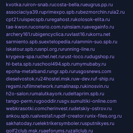
kvotka.ru
iron-snab.ru
costa-bella.ru
eugrus.pp.ru
associaciya39.ru
primexpo.spb.ru
bezmorchin.ru
ia2.ru
cpt21.ru
ispecspb.ru
regahost.ru
kolosok-elita.ru
tae-kwon.ru
consrio.com.ru
insiam.ru
avegainfo.ru
archery161.ru
bigencyclica.ru
vlast16.ru
korru.net
sarmiento.spb.su
extelopedia.ru
lammin-suo.spb.ru
iskatour.spb.ru
snpi.org.ru
running-line.ru
krygeva-spa.ru
chel.net.ru
rust-loco.ru
dugshop.ru
hl-beta.spb.ru
school494.spb.ru
mymubaby.ru
epoha-metalband.ru
ngr.spb.ru
rusgosnews.com
dieselvostok.ru
24hostel.msk.ru
w-dev.ru
f-ship.ru
regsmi.ru
filmnetwork.ru
malinasp.ru
kinosvin.ru
h2o-salon.ru
malutkayork.ru
deltaprim.spb.ru
tango-perm.ru
gooddir.ru
sgv.su
multiki-online.com
webkrasotki.com
cherinvest.ru
detskiy-ostrov.ru
ankou.spb.ru
alvesta1.ru
pdf-creator.ru
nix-files.org.ru
sakhatoday.ru
elektrikersymboler.ru
sputnikyes.ru
golf2club.msk.ru
aeforums.ru
zallclub.ru