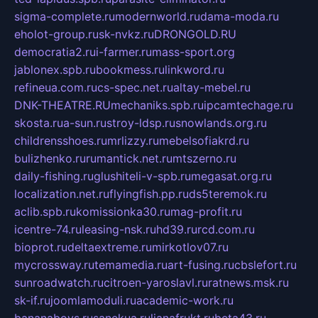
sigma-complete.ru
modernworld.ru
dama-moda.ru
eholot-group.ru
sk-nvkz.ru
DRONGOLD.RU
democratia2.ru
i-farmer.ru
mass-sport.org
jablonex.spb.ru
bookmess.ru
linkword.ru
refineua.com.ru
cs-spec.net.ru
altay-mebel.ru
DNK-THEATRE.RU
mechaniks.spb.ru
ipcamtechage.ru
skosta.ru
a-sun.ru
stroy-ldsp.ru
snowlands.org.ru
childrensshoes.ru
mrlizzy.ru
mebelsofiakrd.ru
bulizhenko.ru
rumantick.net.ru
mtszerno.ru
daily-fishing.ru
glushiteli-v-spb.ru
megasat.org.ru
localization.net.ru
flyingfish.pp.ru
ds5teremok.ru
aclib.spb.ru
komissionka30.ru
mag-profit.ru
icentre-74.ru
leasing-nsk.ru
hd39.ru
rcd.com.ru
bioprot.ru
deltaextreme.ru
mirkotlov07.ru
mycrossway.ru
temamedia.ru
art-fusing.ru
cbslefort.ru
sunroadwatch.ru
citroen-yaroslavl.ru
ratnews.msk.ru
sk-if.ru
joomlamoduli.ru
academic-work.ru