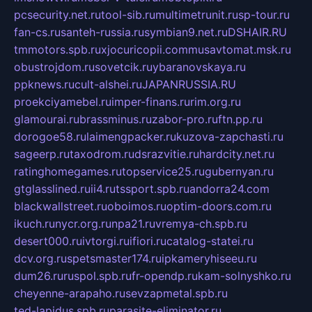
pcsecurity.net.ru
tool-sib.ru
multimetrunit.ru
sp-tour.ru
fan-cs.ru
santeh-russia.ru
symbian9.net.ru
DSHAIR.RU
tmmotors.spb.ru
xjocuricopii.com
musavtomat.msk.ru
obustrojdom.ru
sovetcik.ru
ybaranovskaya.ru
ppknews.ru
cult-alshei.ru
JAPANRUSSIA.RU
proekciyamebel.ru
imper-finans.ru
rim.org.ru
glamourai.ru
brassminus.ru
zabor-pro.ru
ftn.pp.ru
dorogoe58.ru
laimengpacker.ru
kuzova-zapchasti.ru
sageerp.ru
taxodrom.ru
dsrazvitie.ru
hardcity.net.ru
ratinghomegames.ru
topservice25.ru
gubernyan.ru
gtglasslined.ru
ii4.ru
tssport.spb.ru
andorra24.com
blackwallstreet.ru
oboimos.ru
optim-doors.com.ru
ikuch.ru
nycr.org.ru
npa21.ru
vremya-ch.spb.ru
desert000.ru
ivtorgi.ru
ifiori.ru
catalog-statei.ru
dcv.org.ru
spetsmaster174.ru
ipkameryhiseeu.ru
dum26.ru
ruspol.spb.ru
fr-opendp.ru
kam-solnyshko.ru
cheyenne-arapaho.ru
sevzapmetal.spb.ru
ted-lapidus.spb.ru
parasite-eliminator.ru