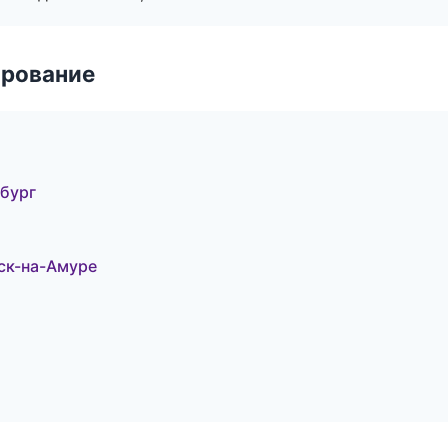
ирование
рбург
ск-на-Амуре