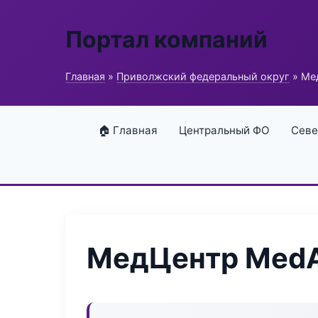
Портал компаний
Главная
»
Приволжский федеральный округ
» Мед
🏠 Главная
Центральный ФО
Севе
МедЦентр MedAr