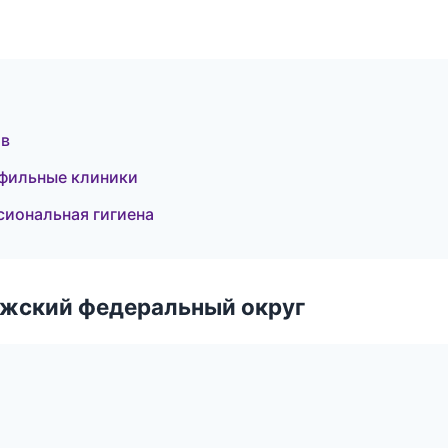
ов
офильные клиники
сиональная гигиена
лжский федеральный округ