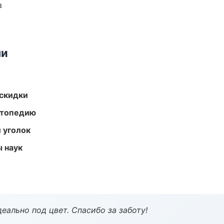
в
ми
скидки
ортопедию
 уголок
ы наук
еально под цвет. Спасибо за заботу!