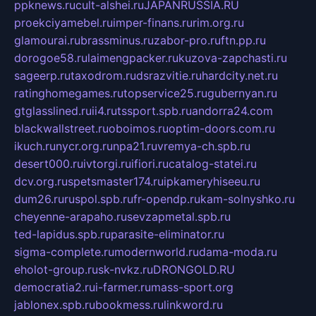
ppknews.ru
cult-alshei.ru
JAPANRUSSIA.RU
proekciyamebel.ru
imper-finans.ru
rim.org.ru
glamourai.ru
brassminus.ru
zabor-pro.ru
ftn.pp.ru
dorogoe58.ru
laimengpacker.ru
kuzova-zapchasti.ru
sageerp.ru
taxodrom.ru
dsrazvitie.ru
hardcity.net.ru
ratinghomegames.ru
topservice25.ru
gubernyan.ru
gtglasslined.ru
ii4.ru
tssport.spb.ru
andorra24.com
blackwallstreet.ru
oboimos.ru
optim-doors.com.ru
ikuch.ru
nycr.org.ru
npa21.ru
vremya-ch.spb.ru
desert000.ru
ivtorgi.ru
ifiori.ru
catalog-statei.ru
dcv.org.ru
spetsmaster174.ru
ipkameryhiseeu.ru
dum26.ru
ruspol.spb.ru
fr-opendp.ru
kam-solnyshko.ru
cheyenne-arapaho.ru
sevzapmetal.spb.ru
ted-lapidus.spb.ru
parasite-eliminator.ru
sigma-complete.ru
modernworld.ru
dama-moda.ru
eholot-group.ru
sk-nvkz.ru
DRONGOLD.RU
democratia2.ru
i-farmer.ru
mass-sport.org
jablonex.spb.ru
bookmess.ru
linkword.ru