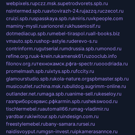
webpixels.ru
pczz.msk.su
petrodvorets.spb.ru
nsintermed.spb.ru
avtovirazh-24.ru
jazzq.ru
czecot.ru
cruizi.spb.ru
spasskaya.spb.ru
kniris.ru
vkpeople.com
maminy-mysli.ru
arionorel.ru
khuseniosif.ru
dotmediacup.spb.ru
mebel-tiraspol.ru
all-books.biz
vmauto.spb.ru
shop-astyle.ru
derevo-s.ru
contrinform.ru
gutserial.ru
mdrussia.spb.ru
monod.ru
refine.org.ru
uk-krein.ru
kamensk61.ru
zooclub.info
filonov.org.ru
технокамск.рф
ra-spectr.ru
ooodriada.ru
promelmash.spb.ru
ixtys.spb.ru
fccity.ru
glamourstudio.spb.ru
kola-nature.org
spbmaster.spb.ru
musicoutlet.ru
china.msk.ru
bulldog.su
grimm-online.ru
outlander.net.ru
maga.spb.ru
anime-sell.ru
keseloy.ru
газприборсервис.рф
karmin.spb.ru
shekswood.ru
tischlermebel.ru
automall66.ru
mag-vladimir.ru
yardbar.ru
kiwitour.spb.ru
indesign.com.ru
freestylemebel.ru
bany-samara.ru
rsei.ru
naidisvoyput.ru
mgsn-invest.ru
ipkamerasannce.ru