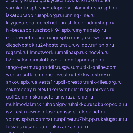
archery161.ru
bigencyclica.ru
vlast16.ru
korru.net
sarmiento.spb.su
extelopedia.ru
lammin-suo.spb.ru
iskatour.spb.ru
snpi.org.ru
running-line.ru
krygeva-spa.ru
chel.net.ru
rust-loco.ru
dugshop.ru
hl-beta.spb.ru
school494.spb.ru
mymubaby.ru
epoha-metalband.ru
ngr.spb.ru
rusgosnews.com
dieselvostok.ru
24hostel.msk.ru
w-dev.ru
f-ship.ru
regsmi.ru
filmnetwork.ru
malinasp.ru
kinosvin.ru
h2o-salon.ru
malutkayork.ru
deltaprim.spb.ru
tango-perm.ru
gooddir.ru
sgv.su
multiki-online.com
webkrasotki.com
cherinvest.ru
detskiy-ostrov.ru
ankou.spb.ru
alvesta1.ru
pdf-creator.ru
nix-files.org.ru
sakhatoday.ru
elektrikersymboler.ru
sputnikyes.ru
golf2club.msk.ru
aeforums.ru
zallclub.ru
multimodal.msk.ru
habaigry.ru
haikko.ru
sobakopedia.ru
isz-fest.ru
ewnc.info
screensaver-clock.net.ru
volnav.spb.ru
comnat.ru
npf.net.ru
7bit.pp.ru
kalugatur.ru
tesiaes.ru
card.com.ru
kazanka.spb.ru