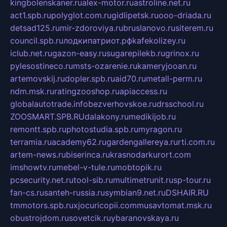
kingbolenskaner.ru
alex-motor.ru
astroline.net.ru
act1.spb.ru
polyglot.com.ru
gidlipetsk.ru
ooo-driada.ru
detsad125.ru
mir-zdoroviya.ru
bruslanovo.ru
siterem.ru
council.spb.ru
лодкипатриот.рф
kafekolizey.ru
iclub.net.ru
gazon-easy.ru
sugarepilekb.ru
grinox.ru
pylesostineco.ru
msts-ozarenie.ru
kameryjooan.ru
artemovskij.ru
dopler.spb.ru
aid70.ru
metall-perm.ru
ndm.msk.ru
ratingzooshop.ru
apiaccess.ru
globalautotrade.info
bezverhovskoe.ru
drsschool.ru
ZOOSMART.SPB.RU
dalakony.ru
medikijob.ru
remontt.spb.ru
photostudia.spb.ru
myragon.ru
terramia.ru
academy62.ru
gardengallereya.ru
rti.com.ru
artem-news.ru
biserinca.ru
krasnodarkurort.com
imshowtv.ru
mebel-v-tule.ru
mobtopik.ru
pcsecurity.net.ru
tool-sib.ru
multimetrunit.ru
sp-tour.ru
fan-cs.ru
santeh-russia.ru
symbian9.net.ru
DSHAIR.RU
tmmotors.spb.ru
xjocuricopii.com
musavtomat.msk.ru
obustrojdom.ru
sovetcik.ru
ybaranovskaya.ru