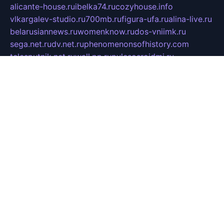
alicante-house.ru
ibelka74.ru
cozyhouse.info
vlkargalev-studio.ru
700mb.ru
figura-ufa.ru
alina-live.ru
belarusiannews.ru
womenknow.ru
dos-vniimk.ru
sega.net.ru
dv.net.ru
phenomenonsofhistory.com
telesputnik.net.ru
wall.pp.ru
pylesosroidmi.ru
gtc-clan.ru
cligs.ru
bibikazap.ru
popova.org.ru
netwhistler.spb.ru
bellvil.ru
bonzon.ru
iss-vladik.ru
defiparis.net.ru
las-gryzas.ru
amku.ru
electednews.spb.ru
feather.org.ru
spar72.ru
tankiigri.ru
dominus.com.ru
ibtree.ru
sanykool.pp.ru
unixlib.org.ru
menatep.spb.ru
gartenterrassen.ru
printeka.ru
skvozilka.com.ru
parkovka-pub.ru
lovemobi.ru
art-ru.ru
emulatorz.com.ru
alucomp.com.ru
tatforum.com.ru
alternativa-profi.ru
dermakler.ru
artsurvey.ru
aredir.ru
khimspas.ru
centr-maxi.ru
2018r.ru
bort-stomer-defort.ru
professional2.ru
gibsons.ru
artselena.ru
art-pilot.ru
ingredient.spb.ru
npfpolimer.spb.ru
argentum.spb.ru
hom-edu.ru