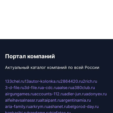
Портал компаний
Актуальный каталог компаний по всей России
133chel.ru
13autor-kolonka.ru
2864420.ru
2rich.ru
3-d-file.ru
3d-file.ru
a-cdc.ru
aalse.ru
a380club.ru
airgungames.ru
accounts-112.ru
adler-jun.ru
adonyev.ru
alfeihavsalnassr.ru
altaipant.ru
argentinamia.ru
aria-family.ru
arkrym.ru
ashanet.ru
belgorod-day.ru
bankaribi.ru
bandamn.ru
bigfatcc.ru