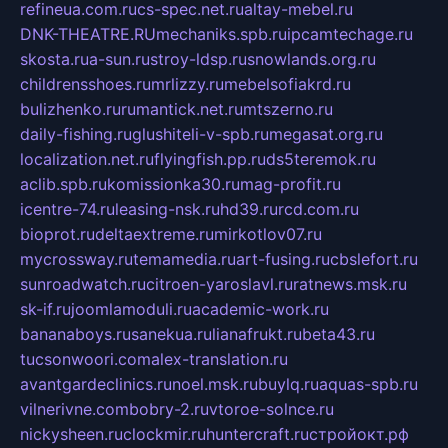
refineua.com.ru
cs-spec.net.ru
altay-mebel.ru
DNK-THEATRE.RU
mechaniks.spb.ru
ipcamtechage.ru
skosta.ru
a-sun.ru
stroy-ldsp.ru
snowlands.org.ru
childrensshoes.ru
mrlizzy.ru
mebelsofiakrd.ru
bulizhenko.ru
rumantick.net.ru
mtszerno.ru
daily-fishing.ru
glushiteli-v-spb.ru
megasat.org.ru
localization.net.ru
flyingfish.pp.ru
ds5teremok.ru
aclib.spb.ru
komissionka30.ru
mag-profit.ru
icentre-74.ru
leasing-nsk.ru
hd39.ru
rcd.com.ru
bioprot.ru
deltaextreme.ru
mirkotlov07.ru
mycrossway.ru
temamedia.ru
art-fusing.ru
cbslefort.ru
sunroadwatch.ru
citroen-yaroslavl.ru
ratnews.msk.ru
sk-if.ru
joomlamoduli.ru
academic-work.ru
bananaboys.ru
sanekua.ru
lianafrukt.ru
beta43.ru
tucsonwoori.com
alex-translation.ru
avantgardeclinics.ru
noel.msk.ru
buylq.ru
aquas-spb.ru
vilnerivne.com
bobry-2.ru
vtoroe-solnce.ru
nickysheen.ru
clockmir.ru
huntercraft.ru
стройокт.рф