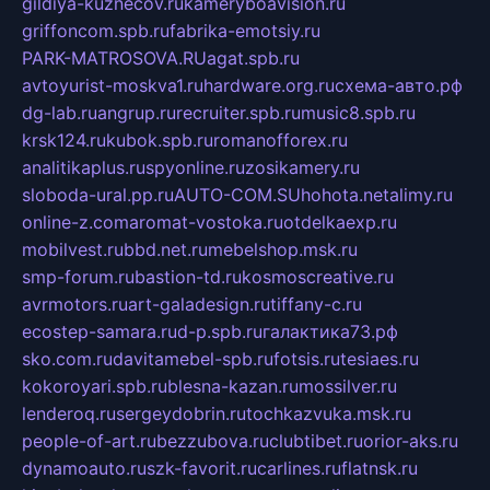
gildiya-kuznecov.ru
kameryboavision.ru
griffoncom.spb.ru
fabrika-emotsiy.ru
PARK-MATROSOVA.RU
agat.spb.ru
avtoyurist-moskva1.ru
hardware.org.ru
схема-авто.рф
dg-lab.ru
angrup.ru
recruiter.spb.ru
music8.spb.ru
krsk124.ru
kubok.spb.ru
romanofforex.ru
analitikaplus.ru
spyonline.ru
zosikamery.ru
sloboda-ural.pp.ru
AUTO-COM.SU
hohota.net
alimy.ru
online-z.com
aromat-vostoka.ru
otdelkaexp.ru
mobilvest.ru
bbd.net.ru
mebelshop.msk.ru
smp-forum.ru
bastion-td.ru
kosmoscreative.ru
avrmotors.ru
art-galadesign.ru
tiffany-c.ru
ecostep-samara.ru
d-p.spb.ru
галактика73.рф
sko.com.ru
davitamebel-spb.ru
fotsis.ru
tesiaes.ru
kokoroyari.spb.ru
blesna-kazan.ru
mossilver.ru
lenderoq.ru
sergeydobrin.ru
tochkazvuka.msk.ru
people-of-art.ru
bezzubova.ru
clubtibet.ru
orior-aks.ru
dynamoauto.ru
szk-favorit.ru
carlines.ru
flatnsk.ru