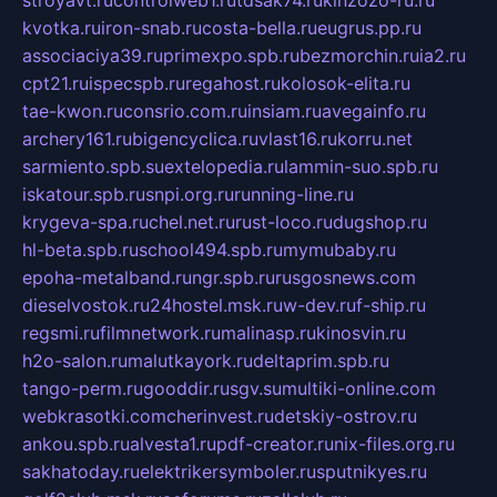
kvotka.ru
iron-snab.ru
costa-bella.ru
eugrus.pp.ru
associaciya39.ru
primexpo.spb.ru
bezmorchin.ru
ia2.ru
cpt21.ru
ispecspb.ru
regahost.ru
kolosok-elita.ru
tae-kwon.ru
consrio.com.ru
insiam.ru
avegainfo.ru
archery161.ru
bigencyclica.ru
vlast16.ru
korru.net
sarmiento.spb.su
extelopedia.ru
lammin-suo.spb.ru
iskatour.spb.ru
snpi.org.ru
running-line.ru
krygeva-spa.ru
chel.net.ru
rust-loco.ru
dugshop.ru
hl-beta.spb.ru
school494.spb.ru
mymubaby.ru
epoha-metalband.ru
ngr.spb.ru
rusgosnews.com
dieselvostok.ru
24hostel.msk.ru
w-dev.ru
f-ship.ru
regsmi.ru
filmnetwork.ru
malinasp.ru
kinosvin.ru
h2o-salon.ru
malutkayork.ru
deltaprim.spb.ru
tango-perm.ru
gooddir.ru
sgv.su
multiki-online.com
webkrasotki.com
cherinvest.ru
detskiy-ostrov.ru
ankou.spb.ru
alvesta1.ru
pdf-creator.ru
nix-files.org.ru
sakhatoday.ru
elektrikersymboler.ru
sputnikyes.ru