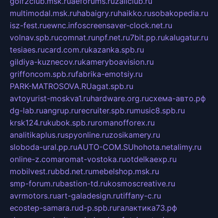
golf2club.msk.ru
aeforums.ru
zallclub.ru
multimodal.msk.ru
habaigry.ru
haikko.ru
sobakopedia.ru
isz-fest.ru
ewnc.info
screensaver-clock.net.ru
volnav.spb.ru
comnat.ru
npf.net.ru
7bit.pp.ru
kalugatur.ru
tesiaes.ru
card.com.ru
kazanka.spb.ru
gildiya-kuznecov.ru
kameryboavision.ru
griffoncom.spb.ru
fabrika-emotsiy.ru
PARK-MATROSOVA.RU
agat.spb.ru
avtoyurist-moskva1.ru
hardware.org.ru
схема-авто.рф
dg-lab.ru
angrup.ru
recruiter.spb.ru
music8.spb.ru
krsk124.ru
kubok.spb.ru
romanofforex.ru
analitikaplus.ru
spyonline.ru
zosikamery.ru
sloboda-ural.pp.ru
AUTO-COM.SU
hohota.net
alimy.ru
online-z.com
aromat-vostoka.ru
otdelkaexp.ru
mobilvest.ru
bbd.net.ru
mebelshop.msk.ru
smp-forum.ru
bastion-td.ru
kosmoscreative.ru
avrmotors.ru
art-galadesign.ru
tiffany-c.ru
ecostep-samara.ru
d-p.spb.ru
галактика73.рф