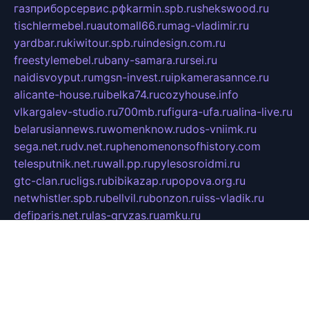
газприборсервис.рф
karmin.spb.ru
shekswood.ru
tischlermebel.ru
automall66.ru
mag-vladimir.ru
yardbar.ru
kiwitour.spb.ru
indesign.com.ru
freestylemebel.ru
bany-samara.ru
rsei.ru
naidisvoyput.ru
mgsn-invest.ru
ipkamerasannce.ru
alicante-house.ru
ibelka74.ru
cozyhouse.info
vlkargalev-studio.ru
700mb.ru
figura-ufa.ru
alina-live.ru
belarusiannews.ru
womenknow.ru
dos-vniimk.ru
sega.net.ru
dv.net.ru
phenomenonsofhistory.com
telesputnik.net.ru
wall.pp.ru
pylesosroidmi.ru
gtc-clan.ru
cligs.ru
bibikazap.ru
popova.org.ru
netwhistler.spb.ru
bellvil.ru
bonzon.ru
iss-vladik.ru
defiparis.net.ru
las-gryzas.ru
amku.ru
electednews.spb.ru
feather.org.ru
spar72.ru
tankiigri.ru
dominus.com.ru
ibtree.ru
sanykool.pp.ru
unixlib.org.ru
menatep.spb.ru
gartenterrassen.ru
printeka.ru
skvozilka.com.ru
parkovka-pub.ru
lovemobi.ru
art-ru.ru
emulatorz.com.ru
alucomp.com.ru
tatforum.com.ru