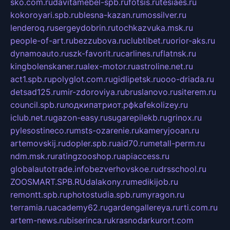
sko.com.ru
davitamebel-spb.ru
fotsis.ru
tesiaes.ru
kokoroyari.spb.ru
blesna-kazan.ru
mossilver.ru
lenderoq.ru
sergeydobrin.ru
tochkazvuka.msk.ru
people-of-art.ru
bezzubova.ru
clubtibet.ru
orior-aks.ru
dynamoauto.ru
szk-favorit.ru
carlines.ru
flatnsk.ru
kingbolenskaner.ru
alex-motor.ru
astroline.net.ru
act1.spb.ru
polyglot.com.ru
gidlipetsk.ru
ooo-driada.ru
detsad125.ru
mir-zdoroviya.ru
bruslanovo.ru
siterem.ru
council.spb.ru
лодкипатриот.рф
kafekolizey.ru
iclub.net.ru
gazon-easy.ru
sugarepilekb.ru
grinox.ru
pylesostineco.ru
msts-ozarenie.ru
kameryjooan.ru
artemovskij.ru
dopler.spb.ru
aid70.ru
metall-perm.ru
ndm.msk.ru
ratingzooshop.ru
apiaccess.ru
globalautotrade.info
bezverhovskoe.ru
drsschool.ru
ZOOSMART.SPB.RU
dalakony.ru
medikijob.ru
remontt.spb.ru
photostudia.spb.ru
myragon.ru
terramia.ru
academy62.ru
gardengallereya.ru
rti.com.ru
artem-news.ru
biserinca.ru
krasnodarkurort.com