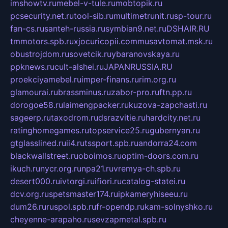
imshowtv.ru
mebel-v-tule.ru
mobtopik.ru
pcsecurity.net.ru
tool-sib.ru
multimetrunit.ru
sp-tour.ru
fan-cs.ru
santeh-russia.ru
symbian9.net.ru
DSHAIR.RU
tmmotors.spb.ru
xjocuricopii.com
musavtomat.msk.ru
obustrojdom.ru
sovetcik.ru
ybaranovskaya.ru
ppknews.ru
cult-alshei.ru
JAPANRUSSIA.RU
proekciyamebel.ru
imper-finans.ru
rim.org.ru
glamourai.ru
brassminus.ru
zabor-pro.ru
ftn.pp.ru
dorogoe58.ru
laimengpacker.ru
kuzova-zapchasti.ru
sageerp.ru
taxodrom.ru
dsrazvitie.ru
hardcity.net.ru
ratinghomegames.ru
topservice25.ru
gubernyan.ru
gtglasslined.ru
ii4.ru
tssport.spb.ru
andorra24.com
blackwallstreet.ru
oboimos.ru
optim-doors.com.ru
ikuch.ru
nycr.org.ru
npa21.ru
vremya-ch.spb.ru
desert000.ru
ivtorgi.ru
ifiori.ru
catalog-statei.ru
dcv.org.ru
spetsmaster174.ru
ipkameryhiseeu.ru
dum26.ru
ruspol.spb.ru
fr-opendp.ru
kam-solnyshko.ru
cheyenne-arapaho.ru
sevzapmetal.spb.ru