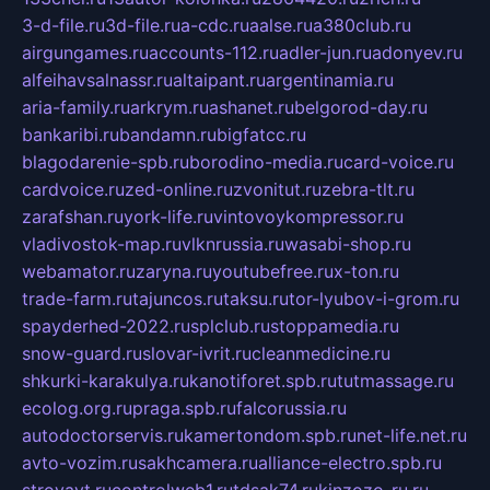
3-d-file.ru
3d-file.ru
a-cdc.ru
aalse.ru
a380club.ru
airgungames.ru
accounts-112.ru
adler-jun.ru
adonyev.ru
alfeihavsalnassr.ru
altaipant.ru
argentinamia.ru
aria-family.ru
arkrym.ru
ashanet.ru
belgorod-day.ru
bankaribi.ru
bandamn.ru
bigfatcc.ru
blagodarenie-spb.ru
borodino-media.ru
card-voice.ru
cardvoice.ru
zed-online.ru
zvonitut.ru
zebra-tlt.ru
zarafshan.ru
york-life.ru
vintovoykompressor.ru
vladivostok-map.ru
vlknrussia.ru
wasabi-shop.ru
webamator.ru
zaryna.ru
youtubefree.ru
x-ton.ru
trade-farm.ru
tajuncos.ru
taksu.ru
tor-lyubov-i-grom.ru
spayderhed-2022.ru
splclub.ru
stoppamedia.ru
snow-guard.ru
slovar-ivrit.ru
cleanmedicine.ru
shkurki-karakulya.ru
kanotiforet.spb.ru
tutmassage.ru
ecolog.org.ru
praga.spb.ru
falcorussia.ru
autodoctorservis.ru
kamertondom.spb.ru
net-life.net.ru
avto-vozim.ru
sakhcamera.ru
alliance-electro.spb.ru
stroyavt.ru
controlweb1.ru
tdsak74.ru
kinzozo-ru.ru