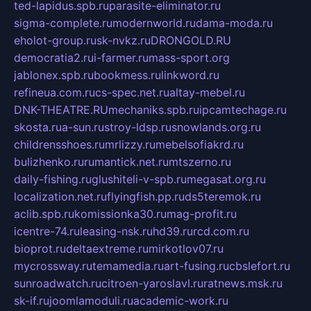
ted-lapidus.spb.ru
parasite-eliminator.ru
sigma-complete.ru
modernworld.ru
dama-moda.ru
eholot-group.ru
sk-nvkz.ru
DRONGOLD.RU
democratia2.ru
i-farmer.ru
mass-sport.org
jablonex.spb.ru
bookmess.ru
linkword.ru
refineua.com.ru
cs-spec.net.ru
altay-mebel.ru
DNK-THEATRE.RU
mechaniks.spb.ru
ipcamtechage.ru
skosta.ru
a-sun.ru
stroy-ldsp.ru
snowlands.org.ru
childrensshoes.ru
mrlizzy.ru
mebelsofiakrd.ru
bulizhenko.ru
rumantick.net.ru
mtszerno.ru
daily-fishing.ru
glushiteli-v-spb.ru
megasat.org.ru
localization.net.ru
flyingfish.pp.ru
ds5teremok.ru
aclib.spb.ru
komissionka30.ru
mag-profit.ru
icentre-74.ru
leasing-nsk.ru
hd39.ru
rcd.com.ru
bioprot.ru
deltaextreme.ru
mirkotlov07.ru
mycrossway.ru
temamedia.ru
art-fusing.ru
cbslefort.ru
sunroadwatch.ru
citroen-yaroslavl.ru
ratnews.msk.ru
sk-if.ru
joomlamoduli.ru
academic-work.ru