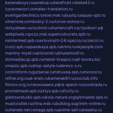
bananaboys.ru
sanekua.ru
lianafrukt.ru
beta43.ru
tucsonwoori.com
alex-translation.ru
avantgardeclinics.ru
noel.msk.ru
buylq.ru
aquas-spb.ru
vilnerivne.com
bobry-2.ru
vtoroe-solnce.ru
nickysheen.ru
clockmir.ru
huntercraft.ru
стройокт.рф
webpixels.ru
pczz.msk.su
petrodvorets.spb.ru
nsintermed.spb.ru
avtovirazh-24.ru
jazzq.ru
czecot.ru
cruizi.spb.ru
spasskaya.spb.ru
kniris.ru
vkpeople.com
maminy-mysli.ru
arionorel.ru
khuseniosif.ru
dotmediacup.spb.ru
mebel-tiraspol.ru
all-books.biz
vmauto.spb.ru
shop-astyle.ru
derevo-s.ru
contrinform.ru
gutserial.ru
mdrussia.spb.ru
monod.ru
refine.org.ru
uk-krein.ru
kamensk61.ru
zooclub.info
filonov.org.ru
технокамск.рф
ra-spectr.ru
ooodriada.ru
promelmash.spb.ru
ixtys.spb.ru
fccity.ru
glamourstudio.spb.ru
kola-nature.org
spbmaster.spb.ru
musicoutlet.ru
china.msk.ru
bulldog.su
grimm-online.ru
outlander.net.ru
maga.spb.ru
anime-sell.ru
keseloy.ru