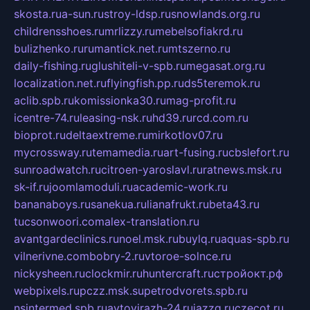
skosta.ru
a-sun.ru
stroy-ldsp.ru
snowlands.org.ru
childrensshoes.ru
mrlizzy.ru
mebelsofiakrd.ru
bulizhenko.ru
rumantick.net.ru
mtszerno.ru
daily-fishing.ru
glushiteli-v-spb.ru
megasat.org.ru
localization.net.ru
flyingfish.pp.ru
ds5teremok.ru
aclib.spb.ru
komissionka30.ru
mag-profit.ru
icentre-74.ru
leasing-nsk.ru
hd39.ru
rcd.com.ru
bioprot.ru
deltaextreme.ru
mirkotlov07.ru
mycrossway.ru
temamedia.ru
art-fusing.ru
cbslefort.ru
sunroadwatch.ru
citroen-yaroslavl.ru
ratnews.msk.ru
sk-if.ru
joomlamoduli.ru
academic-work.ru
bananaboys.ru
sanekua.ru
lianafrukt.ru
beta43.ru
tucsonwoori.com
alex-translation.ru
avantgardeclinics.ru
noel.msk.ru
buylq.ru
aquas-spb.ru
vilnerivne.com
bobry-2.ru
vtoroe-solnce.ru
nickysheen.ru
clockmir.ru
huntercraft.ru
стройокт.рф
webpixels.ru
pczz.msk.su
petrodvorets.spb.ru
nsintermed.spb.ru
avtovirazh-24.ru
jazzq.ru
czecot.ru