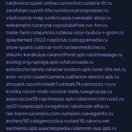
cardvoice.ru
zed-online.ru
zvonitut.ru
zebra-tlt.ru
zarafshan.ru
york-life.ru
vintovoykompressor.ru
vladivostok-map.ru
vlknrussia.ru
wasabi-shop.ru
webamator.ru
zaryna.ru
youtubefree.ru
x-ton.ru
trade-farm.ru
tajuncos.ru
taksu.ru
tor-lyubov-i-grom.ru
spayderhed-2022.ru
splclub.ru
stoppamedia.ru
snow-guard.ru
slovar-ivrit.ru
cleanmedicine.ru
shkurki-karakulya.ru
kanotiforet.spb.ru
tutmassage.ru
ecolog.org.ru
praga.spb.ru
falcorussia.ru
autodoctorservis.ru
kamertondom.spb.ru
net-life.net.ru
avto-vozim.ru
sakhcamera.ru
alliance-electro.spb.ru
stroyavt.ru
controlweb1.ru
tdsak74.ru
kinzozo-ru.ru
kvotka.ru
iron-snab.ru
costa-bella.ru
eugrus.pp.ru
associaciya39.ru
primexpo.spb.ru
bezmorchin.ru
ia2.ru
cpt21.ru
ispecspb.ru
regahost.ru
kolosok-elita.ru
tae-kwon.ru
consrio.com.ru
insiam.ru
avegainfo.ru
archery161.ru
bigencyclica.ru
vlast16.ru
korru.net
sarmiento.spb.su
extelopedia.ru
lammin-suo.spb.ru