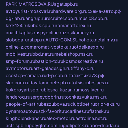
PARK-MATROSOVA.RU
agat.spb.ru
avtoyurist-moskva1.ru
hardware.org.ru
схема-авто.рф
dg-lab.ru
angrup.ru
recruiter.spb.ru
music8.spb.ru
krsk124.ru
kubok.spb.ru
romanofforex.ru
analitikaplus.ru
spyonline.ru
zosikamery.ru
sloboda-ural.pp.ru
AUTO-COM.SU
hohota.net
alimy.ru
online-z.com
aromat-vostoka.ru
otdelkaexp.ru
mobilvest.ru
bbd.net.ru
mebelshop.msk.ru
smp-forum.ru
bastion-td.ru
kosmoscreative.ru
avrmotors.ru
art-galadesign.ru
tiffany-c.ru
ecostep-samara.ru
d-p.spb.ru
галактика73.рф
sko.com.ru
davitamebel-spb.ru
fotsis.ru
tesiaes.ru
kokoroyari.spb.ru
blesna-kazan.ru
mossilver.ru
lenderoq.ru
sergeydobrin.ru
tochkazvuka.msk.ru
people-of-art.ru
bezzubova.ru
clubtibet.ru
orior-aks.ru
dynamoauto.ru
szk-favorit.ru
carlines.ru
flatnsk.ru
kingbolenskaner.ru
alex-motor.ru
astroline.net.ru
act1.spb.ru
polyglot.com.ru
gidlipetsk.ru
ooo-driada.ru