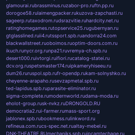
glamourai.ru
brassminus.ru
zabor-pro.ru
ftn.pp.ru
dorogoe58.ru
laimengpacker.ru
kuzova-zapchasti.ru
sageerp.ru
taxodrom.ru
dsrazvitie.ru
hardcity.net.ru
ratinghomegames.ru
topservice25.ru
gubernyan.ru
gtglasslined.ru
ii4.ru
tssport.spb.ru
andorra24.com
blackwallstreet.ru
oboimos.ru
optim-doors.com.ru
ikuch.ru
nycr.org.ru
npa21.ru
vremya-ch.spb.ru
desert000.ru
ivtorgi.ru
ifiori.ru
catalog-statei.ru
dcv.org.ru
spetsmaster174.ru
ipkameryhiseeu.ru
dum26.ru
ruspol.spb.ru
fr-opendp.ru
kam-solnyshko.ru
cheyenne-arapaho.ru
sevzapmetal.spb.ru
ted-lapidus.spb.ru
parasite-eliminator.ru
sigma-complete.ru
modernworld.ru
dama-moda.ru
eholot-group.ru
sk-nvkz.ru
DRONGOLD.RU
democratia2.ru
i-farmer.ru
mass-sport.org
jablonex.spb.ru
bookmess.ru
linkword.ru
refineua.com.ru
cs-spec.net.ru
altay-mebel.ru
DNK-THEATRE.RU
mechaniks.spb.ru
ipcamtechage.ru