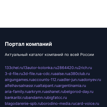
Портал компаний
Актуальный каталог компаний по всей России
133chel.ru
13autor-kolonka.ru
2864420.ru
2rich.ru
3-d-file.ru
3d-file.ru
a-cdc.ru
aalse.ru
a380club.ru
airgungames.ru
accounts-112.ru
adler-jun.ru
adonyev.ru
alfeihavsalnassr.ru
altaipant.ru
argentinamia.ru
aria-family.ru
arkrym.ru
ashanet.ru
belgorod-day.ru
bankaribi.ru
bandamn.ru
bigfatcc.ru
blagodarenie-spb.ru
borodino-media.ru
card-voice.ru