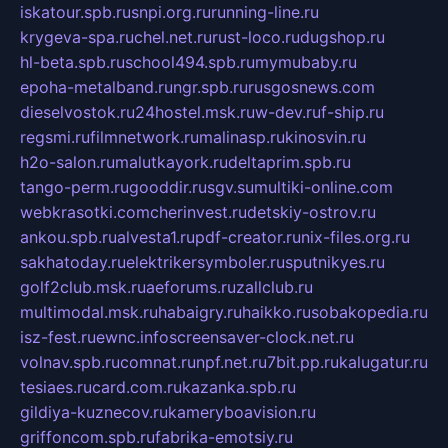
iskatour.spb.ru
snpi.org.ru
running-line.ru
krygeva-spa.ru
chel.net.ru
rust-loco.ru
dugshop.ru
hl-beta.spb.ru
school494.spb.ru
mymubaby.ru
epoha-metalband.ru
ngr.spb.ru
rusgosnews.com
dieselvostok.ru
24hostel.msk.ru
w-dev.ru
f-ship.ru
regsmi.ru
filmnetwork.ru
malinasp.ru
kinosvin.ru
h2o-salon.ru
malutkayork.ru
deltaprim.spb.ru
tango-perm.ru
gooddir.ru
sgv.su
multiki-online.com
webkrasotki.com
cherinvest.ru
detskiy-ostrov.ru
ankou.spb.ru
alvesta1.ru
pdf-creator.ru
nix-files.org.ru
sakhatoday.ru
elektrikersymboler.ru
sputnikyes.ru
golf2club.msk.ru
aeforums.ru
zallclub.ru
multimodal.msk.ru
habaigry.ru
haikko.ru
sobakopedia.ru
isz-fest.ru
ewnc.info
screensaver-clock.net.ru
volnav.spb.ru
comnat.ru
npf.net.ru
7bit.pp.ru
kalugatur.ru
tesiaes.ru
card.com.ru
kazanka.spb.ru
gildiya-kuznecov.ru
kameryboavision.ru
griffoncom.spb.ru
fabrika-emotsiy.ru