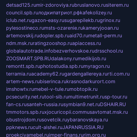
detsad125.ru
mir-zdoroviya.ru
bruslanovo.ru
siterem.ru
council.spb.ru
лодкипатриот.рф
kafekolizey.ru
iclub.net.ru
gazon-easy.ru
sugarepilekb.ru
grinox.ru
pylesostineco.ru
msts-ozarenie.ru
kameryjooan.ru
artemovskij.ru
dopler.spb.ru
aid70.ru
metall-perm.ru
ndm.msk.ru
ratingzooshop.ru
apiaccess.ru
globalautotrade.info
bezverhovskoe.ru
drsschool.ru
ZOOSMART.SPB.RU
dalakony.ru
medikijob.ru
remontt.spb.ru
photostudia.spb.ru
myragon.ru
terramia.ru
academy62.ru
gardengallereya.ru
rti.com.ru
artem-news.ru
biserinca.ru
krasnodarkurort.com
imshowtv.ru
mebel-v-tule.ru
mobtopik.ru
pcsecurity.net.ru
tool-sib.ru
multimetrunit.ru
sp-tour.ru
fan-cs.ru
santeh-russia.ru
symbian9.net.ru
DSHAIR.RU
tmmotors.spb.ru
xjocuricopii.com
musavtomat.msk.ru
obustrojdom.ru
sovetcik.ru
ybaranovskaya.ru
ppknews.ru
cult-alshei.ru
JAPANRUSSIA.RU
proekciyamebel.ru
imper-finans.ru
rim.org.ru