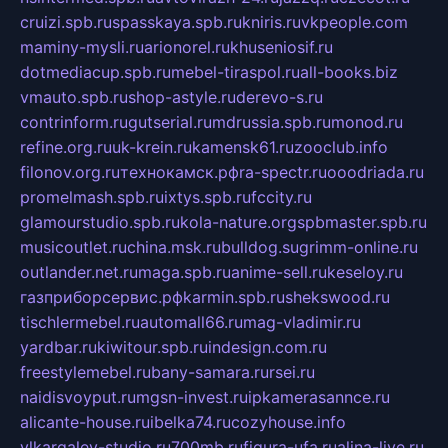
cruizi.spb.ru
spasskaya.spb.ru
kniris.ru
vkpeople.com
maminy-mysli.ru
arionorel.ru
khuseniosif.ru
dotmediacup.spb.ru
mebel-tiraspol.ru
all-books.biz
vmauto.spb.ru
shop-astyle.ru
derevo-s.ru
contrinform.ru
gutserial.ru
mdrussia.spb.ru
monod.ru
refine.org.ru
uk-krein.ru
kamensk61.ru
zooclub.info
filonov.org.ru
технокамск.рф
ra-spectr.ru
ooodriada.ru
promelmash.spb.ru
ixtys.spb.ru
fccity.ru
glamourstudio.spb.ru
kola-nature.org
spbmaster.spb.ru
musicoutlet.ru
china.msk.ru
bulldog.su
grimm-online.ru
outlander.net.ru
maga.spb.ru
anime-sell.ru
keseloy.ru
газприборсервис.рф
karmin.spb.ru
shekswood.ru
tischlermebel.ru
automall66.ru
mag-vladimir.ru
yardbar.ru
kiwitour.spb.ru
indesign.com.ru
freestylemebel.ru
bany-samara.ru
rsei.ru
naidisvoyput.ru
mgsn-invest.ru
ipkamerasannce.ru
alicante-house.ru
ibelka74.ru
cozyhouse.info
vlkargalev-studio.ru
700mb.ru
figura-ufa.ru
alina-live.ru