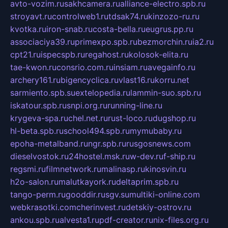
avto-vozim.ru
sakhcamera.ru
alliance-electro.spb.ru
stroyavt.ru
controlweb1.ru
tdsak74.ru
kinzozo-ru.ru
kvotka.ru
iron-snab.ru
costa-bella.ru
eugrus.pp.ru
associaciya39.ru
primexpo.spb.ru
bezmorchin.ru
ia2.ru
cpt21.ru
ispecspb.ru
regahost.ru
kolosok-elita.ru
tae-kwon.ru
consrio.com.ru
insiam.ru
avegainfo.ru
archery161.ru
bigencyclica.ru
vlast16.ru
korru.net
sarmiento.spb.su
extelopedia.ru
lammin-suo.spb.ru
iskatour.spb.ru
snpi.org.ru
running-line.ru
krygeva-spa.ru
chel.net.ru
rust-loco.ru
dugshop.ru
hl-beta.spb.ru
school494.spb.ru
mymubaby.ru
epoha-metalband.ru
ngr.spb.ru
rusgosnews.com
dieselvostok.ru
24hostel.msk.ru
w-dev.ru
f-ship.ru
regsmi.ru
filmnetwork.ru
malinasp.ru
kinosvin.ru
h2o-salon.ru
malutkayork.ru
deltaprim.spb.ru
tango-perm.ru
gooddir.ru
sgv.su
multiki-online.com
webkrasotki.com
cherinvest.ru
detskiy-ostrov.ru
ankou.spb.ru
alvesta1.ru
pdf-creator.ru
nix-files.org.ru