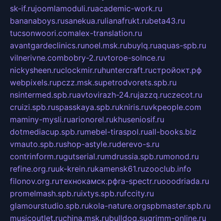
sk-if.ru
joomlamoduli.ru
academic-work.ru
bananaboys.ru
sanekua.ru
lianafrukt.ru
beta43.ru
tucsonwoori.com
alex-translation.ru
avantgardeclinics.ru
noel.msk.ru
buylq.ru
aquas-spb.ru
vilnerivne.com
bobry-2.ru
vtoroe-solnce.ru
nickysheen.ru
clockmir.ru
huntercraft.ru
стройокт.рф
webpixels.ru
pczz.msk.su
petrodvorets.spb.ru
nsintermed.spb.ru
avtovirazh-24.ru
jazzq.ru
czecot.ru
cruizi.spb.ru
spasskaya.spb.ru
kniris.ru
vkpeople.com
maminy-mysli.ru
arionorel.ru
khuseniosif.ru
dotmediacup.spb.ru
mebel-tiraspol.ru
all-books.biz
vmauto.spb.ru
shop-astyle.ru
derevo-s.ru
contrinform.ru
gutserial.ru
mdrussia.spb.ru
monod.ru
refine.org.ru
uk-krein.ru
kamensk61.ru
zooclub.info
filonov.org.ru
технокамск.рф
ra-spectr.ru
ooodriada.ru
promelmash.spb.ru
ixtys.spb.ru
fccity.ru
glamourstudio.spb.ru
kola-nature.org
spbmaster.spb.ru
musicoutlet.ru
china.msk.ru
bulldog.su
grimm-online.ru