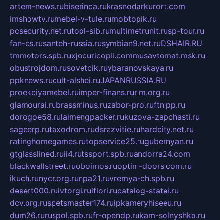
artem-news.ru
biserinca.ru
krasnodarkurort.com
imshowtv.ru
mebel-v-tule.ru
mobtopik.ru
pcsecurity.net.ru
tool-sib.ru
multimetrunit.ru
sp-tour.ru
fan-cs.ru
santeh-russia.ru
symbian9.net.ru
DSHAIR.RU
tmmotors.spb.ru
xjocuricopii.com
musavtomat.msk.ru
obustrojdom.ru
sovetcik.ru
ybaranovskaya.ru
ppknews.ru
cult-alshei.ru
JAPANRUSSIA.RU
proekciyamebel.ru
imper-finans.ru
rim.org.ru
glamourai.ru
brassminus.ru
zabor-pro.ru
ftn.pp.ru
dorogoe58.ru
laimengpacker.ru
kuzova-zapchasti.ru
sageerp.ru
taxodrom.ru
dsrazvitie.ru
hardcity.net.ru
ratinghomegames.ru
topservice25.ru
gubernyan.ru
gtglasslined.ru
ii4.ru
tssport.spb.ru
andorra24.com
blackwallstreet.ru
oboimos.ru
optim-doors.com.ru
ikuch.ru
nycr.org.ru
npa21.ru
vremya-ch.spb.ru
desert000.ru
ivtorgi.ru
ifiori.ru
catalog-statei.ru
dcv.org.ru
spetsmaster174.ru
ipkameryhiseeu.ru
dum26.ru
ruspol.spb.ru
fr-opendp.ru
kam-solnyshko.ru