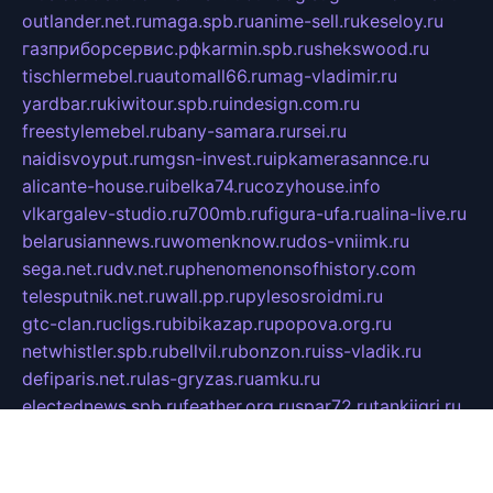
outlander.net.ru
maga.spb.ru
anime-sell.ru
keseloy.ru
газприборсервис.рф
karmin.spb.ru
shekswood.ru
tischlermebel.ru
automall66.ru
mag-vladimir.ru
yardbar.ru
kiwitour.spb.ru
indesign.com.ru
freestylemebel.ru
bany-samara.ru
rsei.ru
naidisvoyput.ru
mgsn-invest.ru
ipkamerasannce.ru
alicante-house.ru
ibelka74.ru
cozyhouse.info
vlkargalev-studio.ru
700mb.ru
figura-ufa.ru
alina-live.ru
belarusiannews.ru
womenknow.ru
dos-vniimk.ru
sega.net.ru
dv.net.ru
phenomenonsofhistory.com
telesputnik.net.ru
wall.pp.ru
pylesosroidmi.ru
gtc-clan.ru
cligs.ru
bibikazap.ru
popova.org.ru
netwhistler.spb.ru
bellvil.ru
bonzon.ru
iss-vladik.ru
defiparis.net.ru
las-gryzas.ru
amku.ru
electednews.spb.ru
feather.org.ru
spar72.ru
tankiigri.ru
dominus.com.ru
ibtree.ru
sanykool.pp.ru
unixlib.org.ru
menatep.spb.ru
gartenterrassen.ru
printeka.ru
skvozilka.com.ru
parkovka-pub.ru
lovemobi.ru
art-ru.ru