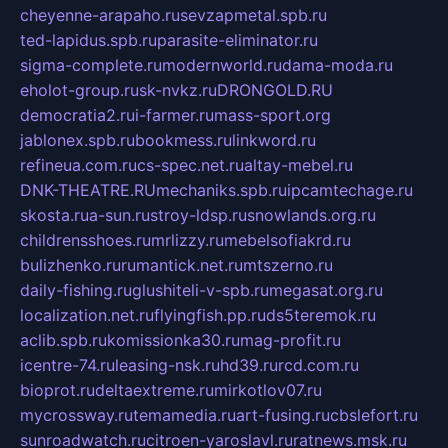
cheyenne-arapaho.ru
sevzapmetal.spb.ru
ted-lapidus.spb.ru
parasite-eliminator.ru
sigma-complete.ru
modernworld.ru
dama-moda.ru
eholot-group.ru
sk-nvkz.ru
DRONGOLD.RU
democratia2.ru
i-farmer.ru
mass-sport.org
jablonex.spb.ru
bookmess.ru
linkword.ru
refineua.com.ru
cs-spec.net.ru
altay-mebel.ru
DNK-THEATRE.RU
mechaniks.spb.ru
ipcamtechage.ru
skosta.ru
a-sun.ru
stroy-ldsp.ru
snowlands.org.ru
childrensshoes.ru
mrlizzy.ru
mebelsofiakrd.ru
bulizhenko.ru
rumantick.net.ru
mtszerno.ru
daily-fishing.ru
glushiteli-v-spb.ru
megasat.org.ru
localization.net.ru
flyingfish.pp.ru
ds5teremok.ru
aclib.spb.ru
komissionka30.ru
mag-profit.ru
icentre-74.ru
leasing-nsk.ru
hd39.ru
rcd.com.ru
bioprot.ru
deltaextreme.ru
mirkotlov07.ru
mycrossway.ru
temamedia.ru
art-fusing.ru
cbslefort.ru
sunroadwatch.ru
citroen-yaroslavl.ru
ratnews.msk.ru