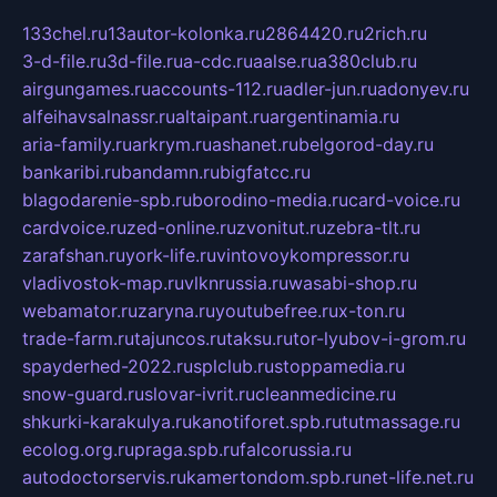
133chel.ru
13autor-kolonka.ru
2864420.ru
2rich.ru
3-d-file.ru
3d-file.ru
a-cdc.ru
aalse.ru
a380club.ru
airgungames.ru
accounts-112.ru
adler-jun.ru
adonyev.ru
alfeihavsalnassr.ru
altaipant.ru
argentinamia.ru
aria-family.ru
arkrym.ru
ashanet.ru
belgorod-day.ru
bankaribi.ru
bandamn.ru
bigfatcc.ru
blagodarenie-spb.ru
borodino-media.ru
card-voice.ru
cardvoice.ru
zed-online.ru
zvonitut.ru
zebra-tlt.ru
zarafshan.ru
york-life.ru
vintovoykompressor.ru
vladivostok-map.ru
vlknrussia.ru
wasabi-shop.ru
webamator.ru
zaryna.ru
youtubefree.ru
x-ton.ru
trade-farm.ru
tajuncos.ru
taksu.ru
tor-lyubov-i-grom.ru
spayderhed-2022.ru
splclub.ru
stoppamedia.ru
snow-guard.ru
slovar-ivrit.ru
cleanmedicine.ru
shkurki-karakulya.ru
kanotiforet.spb.ru
tutmassage.ru
ecolog.org.ru
praga.spb.ru
falcorussia.ru
autodoctorservis.ru
kamertondom.spb.ru
net-life.net.ru