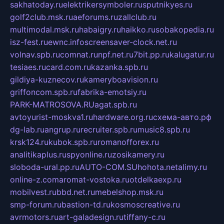
sakhatoday.ru
elektrikersymboler.ru
sputnikyes.ru
golf2club.msk.ru
aeforums.ru
zallclub.ru
multimodal.msk.ru
habaigry.ru
haikko.ru
sobakopedia.ru
isz-fest.ru
ewnc.info
screensaver-clock.net.ru
volnav.spb.ru
comnat.ru
npf.net.ru
7bit.pp.ru
kalugatur.ru
tesiaes.ru
card.com.ru
kazanka.spb.ru
gildiya-kuznecov.ru
kameryboavision.ru
griffoncom.spb.ru
fabrika-emotsiy.ru
PARK-MATROSOVA.RU
agat.spb.ru
avtoyurist-moskva1.ru
hardware.org.ru
схема-авто.рф
dg-lab.ru
angrup.ru
recruiter.spb.ru
music8.spb.ru
krsk124.ru
kubok.spb.ru
romanofforex.ru
analitikaplus.ru
spyonline.ru
zosikamery.ru
sloboda-ural.pp.ru
AUTO-COM.SU
hohota.net
alimy.ru
online-z.com
aromat-vostoka.ru
otdelkaexp.ru
mobilvest.ru
bbd.net.ru
mebelshop.msk.ru
smp-forum.ru
bastion-td.ru
kosmoscreative.ru
avrmotors.ru
art-galadesign.ru
tiffany-c.ru