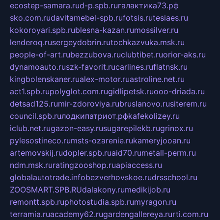
ecostep-samara.ru
d-p.spb.ru
галактика73.рф
sko.com.ru
davitamebel-spb.ru
fotsis.ru
tesiaes.ru
kokoroyari.spb.ru
blesna-kazan.ru
mossilver.ru
lenderoq.ru
sergeydobrin.ru
tochkazvuka.msk.ru
people-of-art.ru
bezzubova.ru
clubtibet.ru
orior-aks.ru
dynamoauto.ru
szk-favorit.ru
carlines.ru
flatnsk.ru
kingbolenskaner.ru
alex-motor.ru
astroline.net.ru
act1.spb.ru
polyglot.com.ru
gidlipetsk.ru
ooo-driada.ru
detsad125.ru
mir-zdoroviya.ru
bruslanovo.ru
siterem.ru
council.spb.ru
лодкипатриот.рф
kafekolizey.ru
iclub.net.ru
gazon-easy.ru
sugarepilekb.ru
grinox.ru
pylesostineco.ru
msts-ozarenie.ru
kameryjooan.ru
artemovskij.ru
dopler.spb.ru
aid70.ru
metall-perm.ru
ndm.msk.ru
ratingzooshop.ru
apiaccess.ru
globalautotrade.info
bezverhovskoe.ru
drsschool.ru
ZOOSMART.SPB.RU
dalakony.ru
medikijob.ru
remontt.spb.ru
photostudia.spb.ru
myragon.ru
terramia.ru
academy62.ru
gardengallereya.ru
rti.com.ru