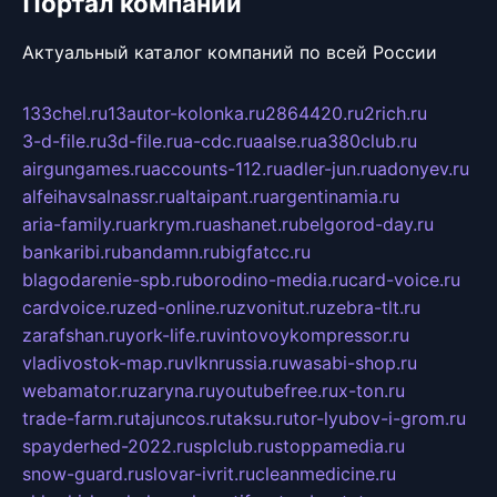
Портал компаний
Актуальный каталог компаний по всей России
133chel.ru
13autor-kolonka.ru
2864420.ru
2rich.ru
3-d-file.ru
3d-file.ru
a-cdc.ru
aalse.ru
a380club.ru
airgungames.ru
accounts-112.ru
adler-jun.ru
adonyev.ru
alfeihavsalnassr.ru
altaipant.ru
argentinamia.ru
aria-family.ru
arkrym.ru
ashanet.ru
belgorod-day.ru
bankaribi.ru
bandamn.ru
bigfatcc.ru
blagodarenie-spb.ru
borodino-media.ru
card-voice.ru
cardvoice.ru
zed-online.ru
zvonitut.ru
zebra-tlt.ru
zarafshan.ru
york-life.ru
vintovoykompressor.ru
vladivostok-map.ru
vlknrussia.ru
wasabi-shop.ru
webamator.ru
zaryna.ru
youtubefree.ru
x-ton.ru
trade-farm.ru
tajuncos.ru
taksu.ru
tor-lyubov-i-grom.ru
spayderhed-2022.ru
splclub.ru
stoppamedia.ru
snow-guard.ru
slovar-ivrit.ru
cleanmedicine.ru