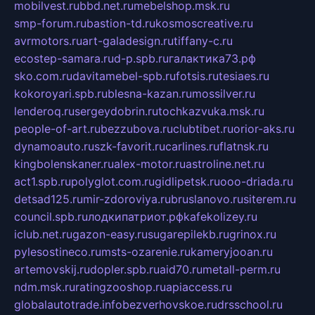
mobilvest.ru
bbd.net.ru
mebelshop.msk.ru
smp-forum.ru
bastion-td.ru
kosmoscreative.ru
avrmotors.ru
art-galadesign.ru
tiffany-c.ru
ecostep-samara.ru
d-p.spb.ru
галактика73.рф
sko.com.ru
davitamebel-spb.ru
fotsis.ru
tesiaes.ru
kokoroyari.spb.ru
blesna-kazan.ru
mossilver.ru
lenderoq.ru
sergeydobrin.ru
tochkazvuka.msk.ru
people-of-art.ru
bezzubova.ru
clubtibet.ru
orior-aks.ru
dynamoauto.ru
szk-favorit.ru
carlines.ru
flatnsk.ru
kingbolenskaner.ru
alex-motor.ru
astroline.net.ru
act1.spb.ru
polyglot.com.ru
gidlipetsk.ru
ooo-driada.ru
detsad125.ru
mir-zdoroviya.ru
bruslanovo.ru
siterem.ru
council.spb.ru
лодкипатриот.рф
kafekolizey.ru
iclub.net.ru
gazon-easy.ru
sugarepilekb.ru
grinox.ru
pylesostineco.ru
msts-ozarenie.ru
kameryjooan.ru
artemovskij.ru
dopler.spb.ru
aid70.ru
metall-perm.ru
ndm.msk.ru
ratingzooshop.ru
apiaccess.ru
globalautotrade.info
bezverhovskoe.ru
drsschool.ru