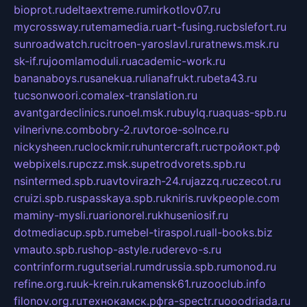
bioprot.ru
deltaextreme.ru
mirkotlov07.ru
mycrossway.ru
temamedia.ru
art-fusing.ru
cbslefort.ru
sunroadwatch.ru
citroen-yaroslavl.ru
ratnews.msk.ru
sk-if.ru
joomlamoduli.ru
academic-work.ru
bananaboys.ru
sanekua.ru
lianafrukt.ru
beta43.ru
tucsonwoori.com
alex-translation.ru
avantgardeclinics.ru
noel.msk.ru
buylq.ru
aquas-spb.ru
vilnerivne.com
bobry-2.ru
vtoroe-solnce.ru
nickysheen.ru
clockmir.ru
huntercraft.ru
стройокт.рф
webpixels.ru
pczz.msk.su
petrodvorets.spb.ru
nsintermed.spb.ru
avtovirazh-24.ru
jazzq.ru
czecot.ru
cruizi.spb.ru
spasskaya.spb.ru
kniris.ru
vkpeople.com
maminy-mysli.ru
arionorel.ru
khuseniosif.ru
dotmediacup.spb.ru
mebel-tiraspol.ru
all-books.biz
vmauto.spb.ru
shop-astyle.ru
derevo-s.ru
contrinform.ru
gutserial.ru
mdrussia.spb.ru
monod.ru
refine.org.ru
uk-krein.ru
kamensk61.ru
zooclub.info
filonov.org.ru
технокамск.рф
ra-spectr.ru
ooodriada.ru