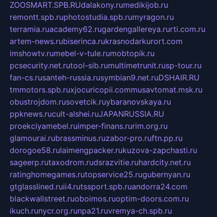
ZOOSMART.SPB.RU
dalakony.ru
medikijob.ru
remontt.spb.ru
photostudia.spb.ru
myragon.ru
terramia.ru
academy62.ru
gardengallereya.ru
rti.com.ru
artem-news.ru
biserinca.ru
krasnodarkurort.com
imshowtv.ru
mebel-v-tule.ru
mobtopik.ru
pcsecurity.net.ru
tool-sib.ru
multimetrunit.ru
sp-tour.ru
fan-cs.ru
santeh-russia.ru
symbian9.net.ru
DSHAIR.RU
tmmotors.spb.ru
xjocuricopii.com
musavtomat.msk.ru
obustrojdom.ru
sovetcik.ru
ybaranovskaya.ru
ppknews.ru
cult-alshei.ru
JAPANRUSSIA.RU
proekciyamebel.ru
imper-finans.ru
rim.org.ru
glamourai.ru
brassminus.ru
zabor-pro.ru
ftn.pp.ru
dorogoe58.ru
laimengpacker.ru
kuzova-zapchasti.ru
sageerp.ru
taxodrom.ru
dsrazvitie.ru
hardcity.net.ru
ratinghomegames.ru
topservice25.ru
gubernyan.ru
gtglasslined.ru
ii4.ru
tssport.spb.ru
andorra24.com
blackwallstreet.ru
oboimos.ru
optim-doors.com.ru
ikuch.ru
nycr.org.ru
npa21.ru
vremya-ch.spb.ru