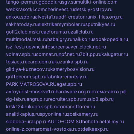
tango-perm.ru
gooddir.ru
sgv.su
multiki-online.com
webkrasotki.com
cherinvest.ru
detskiy-ostrov.ru
ankou.spb.ru
alvesta1.ru
pdf-creator.ru
nix-files.org.ru
sakhatoday.ru
elektrikersymboler.ru
sputnikyes.ru
golf2club.msk.ru
aeforums.ru
zallclub.ru
multimodal.msk.ru
habaigry.ru
haikko.ru
sobakopedia.ru
isz-fest.ru
ewnc.info
screensaver-clock.net.ru
volnav.spb.ru
comnat.ru
npf.net.ru
7bit.pp.ru
kalugatur.ru
tesiaes.ru
card.com.ru
kazanka.spb.ru
gildiya-kuznecov.ru
kameryboavision.ru
griffoncom.spb.ru
fabrika-emotsiy.ru
PARK-MATROSOVA.RU
agat.spb.ru
avtoyurist-moskva1.ru
hardware.org.ru
схема-авто.рф
dg-lab.ru
angrup.ru
recruiter.spb.ru
music8.spb.ru
krsk124.ru
kubok.spb.ru
romanofforex.ru
analitikaplus.ru
spyonline.ru
zosikamery.ru
sloboda-ural.pp.ru
AUTO-COM.SU
hohota.net
alimy.ru
online-z.com
aromat-vostoka.ru
otdelkaexp.ru