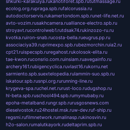
shkurki-karakulya.ru
kanotiforet.spb.ru
tutmassage.ru
ecolog.org.ru
praga.spb.ru
falcorussia.ru
autodoctorservis.ru
kamertondom.spb.ru
net-life.net.ru
avto-vozim.ru
sakhcamera.ru
alliance-electro.spb.ru
stroyavt.ru
controlweb1.ru
tdsak74.ru
kinzozo-ru.ru
kvotka.ru
iron-snab.ru
costa-bella.ru
eugrus.pp.ru
associaciya39.ru
primexpo.spb.ru
bezmorchin.ru
ia2.ru
cpt21.ru
ispecspb.ru
regahost.ru
kolosok-elita.ru
tae-kwon.ru
consrio.com.ru
insiam.ru
avegainfo.ru
archery161.ru
bigencyclica.ru
vlast16.ru
korru.net
sarmiento.spb.su
extelopedia.ru
lammin-suo.spb.ru
iskatour.spb.ru
snpi.org.ru
running-line.ru
krygeva-spa.ru
chel.net.ru
rust-loco.ru
dugshop.ru
hl-beta.spb.ru
school494.spb.ru
mymubaby.ru
epoha-metalband.ru
ngr.spb.ru
rusgosnews.com
dieselvostok.ru
24hostel.msk.ru
w-dev.ru
f-ship.ru
regsmi.ru
filmnetwork.ru
malinasp.ru
kinosvin.ru
h2o-salon.ru
malutkayork.ru
deltaprim.spb.ru