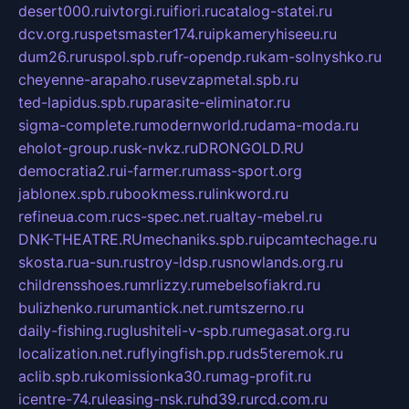
desert000.ru
ivtorgi.ru
ifiori.ru
catalog-statei.ru
dcv.org.ru
spetsmaster174.ru
ipkameryhiseeu.ru
dum26.ru
ruspol.spb.ru
fr-opendp.ru
kam-solnyshko.ru
cheyenne-arapaho.ru
sevzapmetal.spb.ru
ted-lapidus.spb.ru
parasite-eliminator.ru
sigma-complete.ru
modernworld.ru
dama-moda.ru
eholot-group.ru
sk-nvkz.ru
DRONGOLD.RU
democratia2.ru
i-farmer.ru
mass-sport.org
jablonex.spb.ru
bookmess.ru
linkword.ru
refineua.com.ru
cs-spec.net.ru
altay-mebel.ru
DNK-THEATRE.RU
mechaniks.spb.ru
ipcamtechage.ru
skosta.ru
a-sun.ru
stroy-ldsp.ru
snowlands.org.ru
childrensshoes.ru
mrlizzy.ru
mebelsofiakrd.ru
bulizhenko.ru
rumantick.net.ru
mtszerno.ru
daily-fishing.ru
glushiteli-v-spb.ru
megasat.org.ru
localization.net.ru
flyingfish.pp.ru
ds5teremok.ru
aclib.spb.ru
komissionka30.ru
mag-profit.ru
icentre-74.ru
leasing-nsk.ru
hd39.ru
rcd.com.ru