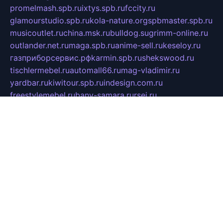
promelmash.spb.ru
ixtys.spb.ru
fccity.ru
glamourstudio.spb.ru
kola-nature.org
spbmaster.spb.ru
musicoutlet.ru
china.msk.ru
bulldog.su
grimm-online.ru
outlander.net.ru
maga.spb.ru
anime-sell.ru
keseloy.ru
газприборсервис.рф
karmin.spb.ru
shekswood.ru
tischlermebel.ru
automall66.ru
mag-vladimir.ru
yardbar.ru
kiwitour.spb.ru
indesign.com.ru
freestylemebel.ru
bany-samara.ru
rsei.ru
naidisvoyput.ru
mgsn-invest.ru
ipkamerasannce.ru
alicante-house.ru
ibelka74.ru
cozyhouse.info
vlkargalev-studio.ru
700mb.ru
figura-ufa.ru
alina-live.ru
belarusiannews.ru
womenknow.ru
dos-vniimk.ru
sega.net.ru
dv.net.ru
phenomenonsofhistory.com
telesputnik.net.ru
wall.pp.ru
pylesosroidmi.ru
gtc-clan.ru
cligs.ru
bibikazap.ru
popova.org.ru
netwhistler.spb.ru
bellvil.ru
bonzon.ru
iss-vladik.ru
defiparis.net.ru
las-gryzas.ru
amku.ru
electednews.spb.ru
feather.org.ru
spar72.ru
tankiigri.ru