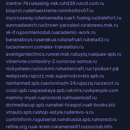
icentre-74.ru
leasing-nsk.ru
hd39.ru
rcd.com.ru
bioprot.ru
deltaextreme.ru
mirkotlov07.ru
mycrossway.ru
temamedia.ru
art-fusing.ru
cbslefort.ru
sunroadwatch.ru
citroen-yaroslavl.ru
ratnews.msk.ru
sk-if.ru
joomlamoduli.ru
academic-work.ru
bananaboys.ru
sanekua.ru
lianafrukt.ru
beta43.ru
tucsonwoori.com
alex-translation.ru
avantgardeclinics.ru
noel.msk.ru
buylq.ru
aquas-spb.ru
vilnerivne.com
bobry-2.ru
vtoroe-solnce.ru
nickysheen.ru
clockmir.ru
huntercraft.ru
стройокт.рф
webpixels.ru
pczz.msk.su
petrodvorets.spb.ru
nsintermed.spb.ru
avtovirazh-24.ru
jazzq.ru
czecot.ru
cruizi.spb.ru
spasskaya.spb.ru
kniris.ru
vkpeople.com
maminy-mysli.ru
arionorel.ru
khuseniosif.ru
dotmediacup.spb.ru
mebel-tiraspol.ru
all-books.biz
vmauto.spb.ru
shop-astyle.ru
derevo-s.ru
contrinform.ru
gutserial.ru
mdrussia.spb.ru
monod.ru
refine.org.ru
uk-krein.ru
kamensk61.ru
zooclub.info