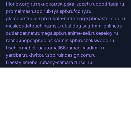
filonov.org.ru
технокамск.рф
ra-spectr.ru
ooodriada.ru
promelmash.spb.ru
ixtys.spb.ru
fccity.ru
glamourstudio.spb.ru
kola-nature.org
spbmaster.spb.ru
musicoutlet.ru
china.msk.ru
bulldog.su
grimm-online.ru
outlander.net.ru
maga.spb.ru
anime-sell.ru
keseloy.ru
газприборсервис.рф
karmin.spb.ru
shekswood.ru
tischlermebel.ru
automall66.ru
mag-vladimir.ru
yardbar.ru
kiwitour.spb.ru
indesign.com.ru
freestylemebel.ru
bany-samara.ru
rsei.ru
naidisvoyput.ru
mgsn-invest.ru
ipkamerasannce.ru
alicante-house.ru
ibelka74.ru
cozyhouse.info
vlkargalev-studio.ru
700mb.ru
figura-ufa.ru
alina-live.ru
belarusiannews.ru
womenknow.ru
dos-vniimk.ru
sega.net.ru
dv.net.ru
phenomenonsofhistory.com
telesputnik.net.ru
wall.pp.ru
pylesosroidmi.ru
gtc-clan.ru
cligs.ru
bibikazap.ru
popova.org.ru
netwhistler.spb.ru
bellvil.ru
bonzon.ru
iss-vladik.ru
defiparis.net.ru
las-gryzas.ru
amku.ru