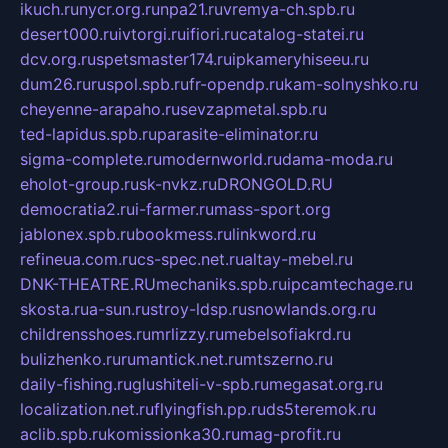
ikuch.ru
nycr.org.ru
npa21.ru
vremya-ch.spb.ru
desert000.ru
ivtorgi.ru
ifiori.ru
catalog-statei.ru
dcv.org.ru
spetsmaster174.ru
ipkameryhiseeu.ru
dum26.ru
ruspol.spb.ru
fr-opendp.ru
kam-solnyshko.ru
cheyenne-arapaho.ru
sevzapmetal.spb.ru
ted-lapidus.spb.ru
parasite-eliminator.ru
sigma-complete.ru
modernworld.ru
dama-moda.ru
eholot-group.ru
sk-nvkz.ru
DRONGOLD.RU
democratia2.ru
i-farmer.ru
mass-sport.org
jablonex.spb.ru
bookmess.ru
linkword.ru
refineua.com.ru
cs-spec.net.ru
altay-mebel.ru
DNK-THEATRE.RU
mechaniks.spb.ru
ipcamtechage.ru
skosta.ru
a-sun.ru
stroy-ldsp.ru
snowlands.org.ru
childrensshoes.ru
mrlizzy.ru
mebelsofiakrd.ru
bulizhenko.ru
rumantick.net.ru
mtszerno.ru
daily-fishing.ru
glushiteli-v-spb.ru
megasat.org.ru
localization.net.ru
flyingfish.pp.ru
ds5teremok.ru
aclib.spb.ru
komissionka30.ru
mag-profit.ru