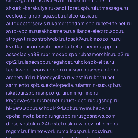
snow-guard.ru
slovar-ivrit.ru
cleanmedicine.ru
shkurki-karakulya.ru
kanotiforet.spb.ru
tutmassage.ru
ecolog.org.ru
praga.spb.ru
falcorussia.ru
autodoctorservis.ru
kamertondom.spb.ru
net-life.net.ru
avto-vozim.ru
sakhcamera.ru
alliance-electro.spb.ru
stroyavt.ru
controlweb1.ru
tdsak74.ru
kinzozo-ru.ru
kvotka.ru
iron-snab.ru
costa-bella.ru
eugrus.pp.ru
associaciya39.ru
primexpo.spb.ru
bezmorchin.ru
ia2.ru
cpt21.ru
ispecspb.ru
regahost.ru
kolosok-elita.ru
tae-kwon.ru
consrio.com.ru
insiam.ru
avegainfo.ru
archery161.ru
bigencyclica.ru
vlast16.ru
korru.net
sarmiento.spb.su
extelopedia.ru
lammin-suo.spb.ru
iskatour.spb.ru
snpi.org.ru
running-line.ru
krygeva-spa.ru
chel.net.ru
rust-loco.ru
dugshop.ru
hl-beta.spb.ru
school494.spb.ru
mymubaby.ru
epoha-metalband.ru
ngr.spb.ru
rusgosnews.com
dieselvostok.ru
24hostel.msk.ru
w-dev.ru
f-ship.ru
regsmi.ru
filmnetwork.ru
malinasp.ru
kinosvin.ru