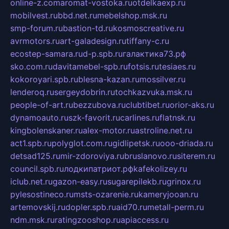
online-z.com
aromat-vostoka.ru
otdelkaexp.ru
mobilvest.ru
bbd.net.ru
mebelshop.msk.ru
smp-forum.ru
bastion-td.ru
kosmoscreative.ru
avrmotors.ru
art-galadesign.ru
tiffany-c.ru
ecostep-samara.ru
d-p.spb.ru
галактика73.рф
sko.com.ru
davitamebel-spb.ru
fotsis.ru
tesiaes.ru
kokoroyari.spb.ru
blesna-kazan.ru
mossilver.ru
lenderoq.ru
sergeydobrin.ru
tochkazvuka.msk.ru
people-of-art.ru
bezzubova.ru
clubtibet.ru
orior-aks.ru
dynamoauto.ru
szk-favorit.ru
carlines.ru
flatnsk.ru
kingbolenskaner.ru
alex-motor.ru
astroline.net.ru
act1.spb.ru
polyglot.com.ru
gidlipetsk.ru
ooo-driada.ru
detsad125.ru
mir-zdoroviya.ru
bruslanovo.ru
siterem.ru
council.spb.ru
лодкипатриот.рф
kafekolizey.ru
iclub.net.ru
gazon-easy.ru
sugarepilekb.ru
grinox.ru
pylesostineco.ru
msts-ozarenie.ru
kameryjooan.ru
artemovskij.ru
dopler.spb.ru
aid70.ru
metall-perm.ru
ndm.msk.ru
ratingzooshop.ru
apiaccess.ru