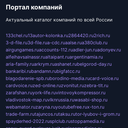
Портал компаний
Актуальный каталог компаний по всей России
133chel.ru
13autor-kolonka.ru
2864420.ru
2rich.ru
3-d-file.ru
3d-file.ru
a-cdc.ru
aalse.ru
a380club.ru
airgungames.ru
accounts-112.ru
adler-jun.ru
adonyev.ru
alfeihavsalnassr.ru
altaipant.ru
argentinamia.ru
aria-family.ru
arkrym.ru
ashanet.ru
belgorod-day.ru
bankaribi.ru
bandamn.ru
bigfatcc.ru
blagodarenie-spb.ru
borodino-media.ru
card-voice.ru
cardvoice.ru
zed-online.ru
zvonitut.ru
zebra-tlt.ru
zarafshan.ru
york-life.ru
vintovoykompressor.ru
vladivostok-map.ru
vlknrussia.ru
wasabi-shop.ru
webamator.ru
zaryna.ru
youtubefree.ru
x-ton.ru
trade-farm.ru
tajuncos.ru
taksu.ru
tor-lyubov-i-grom.ru
spayderhed-2022.ru
splclub.ru
stoppamedia.ru