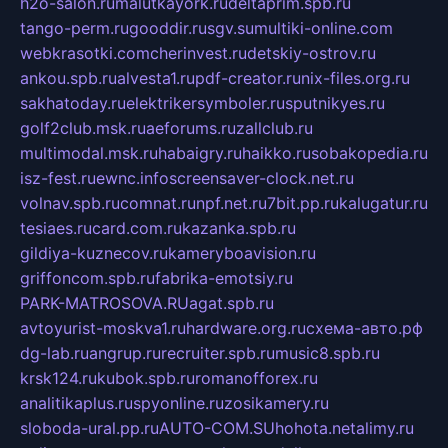
h2o-salon.ru
malutkayork.ru
deltaprim.spb.ru
tango-perm.ru
gooddir.ru
sgv.su
multiki-online.com
webkrasotki.com
cherinvest.ru
detskiy-ostrov.ru
ankou.spb.ru
alvesta1.ru
pdf-creator.ru
nix-files.org.ru
sakhatoday.ru
elektrikersymboler.ru
sputnikyes.ru
golf2club.msk.ru
aeforums.ru
zallclub.ru
multimodal.msk.ru
habaigry.ru
haikko.ru
sobakopedia.ru
isz-fest.ru
ewnc.info
screensaver-clock.net.ru
volnav.spb.ru
comnat.ru
npf.net.ru
7bit.pp.ru
kalugatur.ru
tesiaes.ru
card.com.ru
kazanka.spb.ru
gildiya-kuznecov.ru
kameryboavision.ru
griffoncom.spb.ru
fabrika-emotsiy.ru
PARK-MATROSOVA.RU
agat.spb.ru
avtoyurist-moskva1.ru
hardware.org.ru
схема-авто.рф
dg-lab.ru
angrup.ru
recruiter.spb.ru
music8.spb.ru
krsk124.ru
kubok.spb.ru
romanofforex.ru
analitikaplus.ru
spyonline.ru
zosikamery.ru
sloboda-ural.pp.ru
AUTO-COM.SU
hohota.net
alimy.ru