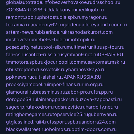
globalautotrade.info
bezverhovskoe.ru
drsschool.ru
ZOOSMART.SPB.RU
dalakony.ru
medikijob.ru
remontt.spb.ru
photostudia.spb.ru
myragon.ru
terramia.ru
academy62.ru
gardengallereya.ru
rti.com.ru
artem-news.ru
biserinca.ru
krasnodarkurort.com
imshowtv.ru
mebel-v-tule.ru
mobtopik.ru
pcsecurity.net.ru
tool-sib.ru
multimetrunit.ru
sp-tour.ru
fan-cs.ru
santeh-russia.ru
symbian9.net.ru
DSHAIR.RU
tmmotors.spb.ru
xjocuricopii.com
musavtomat.msk.ru
obustrojdom.ru
sovetcik.ru
ybaranovskaya.ru
ppknews.ru
cult-alshei.ru
JAPANRUSSIA.RU
proekciyamebel.ru
imper-finans.ru
rim.org.ru
glamourai.ru
brassminus.ru
zabor-pro.ru
ftn.pp.ru
dorogoe58.ru
laimengpacker.ru
kuzova-zapchasti.ru
sageerp.ru
taxodrom.ru
dsrazvitie.ru
hardcity.net.ru
ratinghomegames.ru
topservice25.ru
gubernyan.ru
gtglasslined.ru
ii4.ru
tssport.spb.ru
andorra24.com
blackwallstreet.ru
oboimos.ru
optim-doors.com.ru