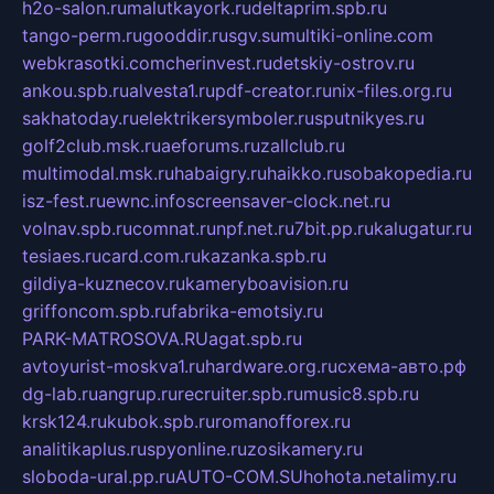
h2o-salon.ru
malutkayork.ru
deltaprim.spb.ru
tango-perm.ru
gooddir.ru
sgv.su
multiki-online.com
webkrasotki.com
cherinvest.ru
detskiy-ostrov.ru
ankou.spb.ru
alvesta1.ru
pdf-creator.ru
nix-files.org.ru
sakhatoday.ru
elektrikersymboler.ru
sputnikyes.ru
golf2club.msk.ru
aeforums.ru
zallclub.ru
multimodal.msk.ru
habaigry.ru
haikko.ru
sobakopedia.ru
isz-fest.ru
ewnc.info
screensaver-clock.net.ru
volnav.spb.ru
comnat.ru
npf.net.ru
7bit.pp.ru
kalugatur.ru
tesiaes.ru
card.com.ru
kazanka.spb.ru
gildiya-kuznecov.ru
kameryboavision.ru
griffoncom.spb.ru
fabrika-emotsiy.ru
PARK-MATROSOVA.RU
agat.spb.ru
avtoyurist-moskva1.ru
hardware.org.ru
схема-авто.рф
dg-lab.ru
angrup.ru
recruiter.spb.ru
music8.spb.ru
krsk124.ru
kubok.spb.ru
romanofforex.ru
analitikaplus.ru
spyonline.ru
zosikamery.ru
sloboda-ural.pp.ru
AUTO-COM.SU
hohota.net
alimy.ru