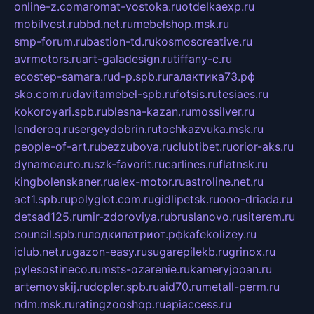
online-z.com
aromat-vostoka.ru
otdelkaexp.ru
mobilvest.ru
bbd.net.ru
mebelshop.msk.ru
smp-forum.ru
bastion-td.ru
kosmoscreative.ru
avrmotors.ru
art-galadesign.ru
tiffany-c.ru
ecostep-samara.ru
d-p.spb.ru
галактика73.рф
sko.com.ru
davitamebel-spb.ru
fotsis.ru
tesiaes.ru
kokoroyari.spb.ru
blesna-kazan.ru
mossilver.ru
lenderoq.ru
sergeydobrin.ru
tochkazvuka.msk.ru
people-of-art.ru
bezzubova.ru
clubtibet.ru
orior-aks.ru
dynamoauto.ru
szk-favorit.ru
carlines.ru
flatnsk.ru
kingbolenskaner.ru
alex-motor.ru
astroline.net.ru
act1.spb.ru
polyglot.com.ru
gidlipetsk.ru
ooo-driada.ru
detsad125.ru
mir-zdoroviya.ru
bruslanovo.ru
siterem.ru
council.spb.ru
лодкипатриот.рф
kafekolizey.ru
iclub.net.ru
gazon-easy.ru
sugarepilekb.ru
grinox.ru
pylesostineco.ru
msts-ozarenie.ru
kameryjooan.ru
artemovskij.ru
dopler.spb.ru
aid70.ru
metall-perm.ru
ndm.msk.ru
ratingzooshop.ru
apiaccess.ru