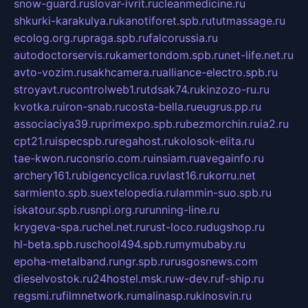
snow-guard.ru
slovar-ivrit.ru
cleanmedicine.ru
shkurki-karakulya.ru
kanotiforet.spb.ru
tutmassage.ru
ecolog.org.ru
praga.spb.ru
falcorussia.ru
autodoctorservis.ru
kamertondom.spb.ru
net-life.net.ru
avto-vozim.ru
sakhcamera.ru
alliance-electro.spb.ru
stroyavt.ru
controlweb1.ru
tdsak74.ru
kinzozo-ru.ru
kvotka.ru
iron-snab.ru
costa-bella.ru
eugrus.pp.ru
associaciya39.ru
primexpo.spb.ru
bezmorchin.ru
ia2.ru
cpt21.ru
ispecspb.ru
regahost.ru
kolosok-elita.ru
tae-kwon.ru
consrio.com.ru
insiam.ru
avegainfo.ru
archery161.ru
bigencyclica.ru
vlast16.ru
korru.net
sarmiento.spb.su
extelopedia.ru
lammin-suo.spb.ru
iskatour.spb.ru
snpi.org.ru
running-line.ru
krygeva-spa.ru
chel.net.ru
rust-loco.ru
dugshop.ru
hl-beta.spb.ru
school494.spb.ru
mymubaby.ru
epoha-metalband.ru
ngr.spb.ru
rusgosnews.com
dieselvostok.ru
24hostel.msk.ru
w-dev.ru
f-ship.ru
regsmi.ru
filmnetwork.ru
malinasp.ru
kinosvin.ru