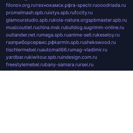
filonov.org.ru
технокамск.рф
ra-spectr.ru
ooodriada.ru
promelmash.spb.ru
ixtys.spb.ru
fccity.ru
glamourstudio.spb.ru
kola-nature.org
spbmaster.spb.ru
musicoutlet.ru
china.msk.ru
bulldog.su
grimm-online.ru
outlander.net.ru
maga.spb.ru
anime-sell.ru
keseloy.ru
газприборсервис.рф
karmin.spb.ru
shekswood.ru
tischlermebel.ru
automall66.ru
mag-vladimir.ru
yardbar.ru
kiwitour.spb.ru
indesign.com.ru
freestylemebel.ru
bany-samara.ru
rsei.ru
naidisvoyput.ru
mgsn-invest.ru
ipkamerasannce.ru
alicante-house.ru
ibelka74.ru
cozyhouse.info
vlkargalev-studio.ru
700mb.ru
figura-ufa.ru
alina-live.ru
belarusiannews.ru
womenknow.ru
dos-vniimk.ru
sega.net.ru
dv.net.ru
phenomenonsofhistory.com
telesputnik.net.ru
wall.pp.ru
pylesosroidmi.ru
gtc-clan.ru
cligs.ru
bibikazap.ru
popova.org.ru
netwhistler.spb.ru
bellvil.ru
bonzon.ru
iss-vladik.ru
defiparis.net.ru
las-gryzas.ru
amku.ru