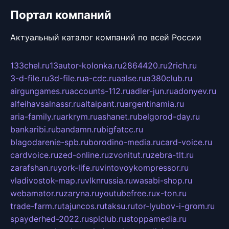
Портал компаний
Актуальный каталог компаний по всей России
133chel.ru
13autor-kolonka.ru
2864420.ru
2rich.ru
3-d-file.ru
3d-file.ru
a-cdc.ru
aalse.ru
a380club.ru
airgungames.ru
accounts-112.ru
adler-jun.ru
adonyev.ru
alfeihavsalnassr.ru
altaipant.ru
argentinamia.ru
aria-family.ru
arkrym.ru
ashanet.ru
belgorod-day.ru
bankaribi.ru
bandamn.ru
bigfatcc.ru
blagodarenie-spb.ru
borodino-media.ru
card-voice.ru
cardvoice.ru
zed-online.ru
zvonitut.ru
zebra-tlt.ru
zarafshan.ru
york-life.ru
vintovoykompressor.ru
vladivostok-map.ru
vlknrussia.ru
wasabi-shop.ru
webamator.ru
zaryna.ru
youtubefree.ru
x-ton.ru
trade-farm.ru
tajuncos.ru
taksu.ru
tor-lyubov-i-grom.ru
spayderhed-2022.ru
splclub.ru
stoppamedia.ru