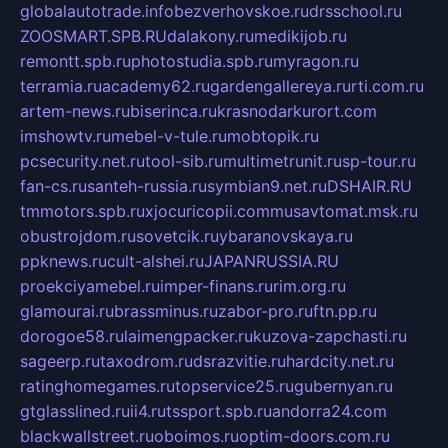
globalautotrade.info
bezverhovskoe.ru
drsschool.ru
ZOOSMART.SPB.RU
dalakony.ru
medikijob.ru
remontt.spb.ru
photostudia.spb.ru
myragon.ru
terramia.ru
academy62.ru
gardengallereya.ru
rti.com.ru
artem-news.ru
biserinca.ru
krasnodarkurort.com
imshowtv.ru
mebel-v-tule.ru
mobtopik.ru
pcsecurity.net.ru
tool-sib.ru
multimetrunit.ru
sp-tour.ru
fan-cs.ru
santeh-russia.ru
symbian9.net.ru
DSHAIR.RU
tmmotors.spb.ru
xjocuricopii.com
musavtomat.msk.ru
obustrojdom.ru
sovetcik.ru
ybaranovskaya.ru
ppknews.ru
cult-alshei.ru
JAPANRUSSIA.RU
proekciyamebel.ru
imper-finans.ru
rim.org.ru
glamourai.ru
brassminus.ru
zabor-pro.ru
ftn.pp.ru
dorogoe58.ru
laimengpacker.ru
kuzova-zapchasti.ru
sageerp.ru
taxodrom.ru
dsrazvitie.ru
hardcity.net.ru
ratinghomegames.ru
topservice25.ru
gubernyan.ru
gtglasslined.ru
ii4.ru
tssport.spb.ru
andorra24.com
blackwallstreet.ru
oboimos.ru
optim-doors.com.ru