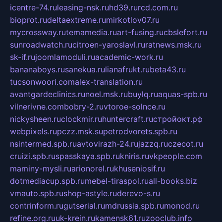
icentre-74.ru
leasing-nsk.ru
hd39.ru
rcd.com.ru
bioprot.ru
deltaextreme.ru
mirkotlov07.ru
mycrossway.ru
temamedia.ru
art-fusing.ru
cbslefort.ru
sunroadwatch.ru
citroen-yaroslavl.ru
ratnews.msk.ru
sk-if.ru
joomlamoduli.ru
academic-work.ru
bananaboys.ru
sanekua.ru
lianafrukt.ru
beta43.ru
tucsonwoori.com
alex-translation.ru
avantgardeclinics.ru
noel.msk.ru
buylq.ru
aquas-spb.ru
vilnerivne.com
bobry-2.ru
vtoroe-solnce.ru
nickysheen.ru
clockmir.ru
huntercraft.ru
стройокт.рф
webpixels.ru
pczz.msk.su
petrodvorets.spb.ru
nsintermed.spb.ru
avtovirazh-24.ru
jazzq.ru
czecot.ru
cruizi.spb.ru
spasskaya.spb.ru
kniris.ru
vkpeople.com
maminy-mysli.ru
arionorel.ru
khuseniosif.ru
dotmediacup.spb.ru
mebel-tiraspol.ru
all-books.biz
vmauto.spb.ru
shop-astyle.ru
derevo-s.ru
contrinform.ru
gutserial.ru
mdrussia.spb.ru
monod.ru
refine.org.ru
uk-krein.ru
kamensk61.ru
zooclub.info