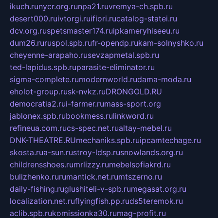
ikuch.ru
nycr.org.ru
npa21.ru
vremya-ch.spb.ru
desert000.ru
ivtorgi.ru
ifiori.ru
catalog-statei.ru
dcv.org.ru
spetsmaster174.ru
ipkameryhiseeu.ru
dum26.ru
ruspol.spb.ru
fr-opendp.ru
kam-solnyshko.ru
cheyenne-arapaho.ru
sevzapmetal.spb.ru
ted-lapidus.spb.ru
parasite-eliminator.ru
sigma-complete.ru
modernworld.ru
dama-moda.ru
eholot-group.ru
sk-nvkz.ru
DRONGOLD.RU
democratia2.ru
i-farmer.ru
mass-sport.org
jablonex.spb.ru
bookmess.ru
linkword.ru
refineua.com.ru
cs-spec.net.ru
altay-mebel.ru
DNK-THEATRE.RU
mechaniks.spb.ru
ipcamtechage.ru
skosta.ru
a-sun.ru
stroy-ldsp.ru
snowlands.org.ru
childrensshoes.ru
mrlizzy.ru
mebelsofiakrd.ru
bulizhenko.ru
rumantick.net.ru
mtszerno.ru
daily-fishing.ru
glushiteli-v-spb.ru
megasat.org.ru
localization.net.ru
flyingfish.pp.ru
ds5teremok.ru
aclib.spb.ru
komissionka30.ru
mag-profit.ru