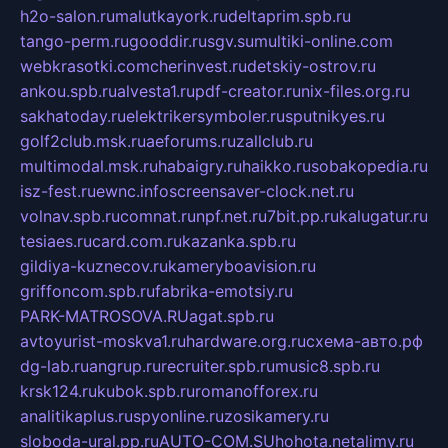
h2o-salon.ru
malutkayork.ru
deltaprim.spb.ru
tango-perm.ru
gooddir.ru
sgv.su
multiki-online.com
webkrasotki.com
cherinvest.ru
detskiy-ostrov.ru
ankou.spb.ru
alvesta1.ru
pdf-creator.ru
nix-files.org.ru
sakhatoday.ru
elektrikersymboler.ru
sputnikyes.ru
golf2club.msk.ru
aeforums.ru
zallclub.ru
multimodal.msk.ru
habaigry.ru
haikko.ru
sobakopedia.ru
isz-fest.ru
ewnc.info
screensaver-clock.net.ru
volnav.spb.ru
comnat.ru
npf.net.ru
7bit.pp.ru
kalugatur.ru
tesiaes.ru
card.com.ru
kazanka.spb.ru
gildiya-kuznecov.ru
kameryboavision.ru
griffoncom.spb.ru
fabrika-emotsiy.ru
PARK-MATROSOVA.RU
agat.spb.ru
avtoyurist-moskva1.ru
hardware.org.ru
схема-авто.рф
dg-lab.ru
angrup.ru
recruiter.spb.ru
music8.spb.ru
krsk124.ru
kubok.spb.ru
romanofforex.ru
analitikaplus.ru
spyonline.ru
zosikamery.ru
sloboda-ural.pp.ru
AUTO-COM.SU
hohota.net
alimy.ru