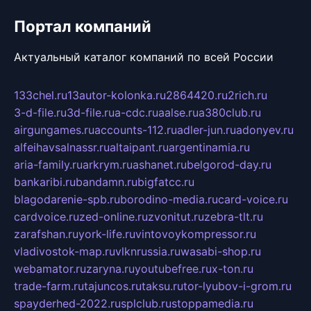
Портал компаний
Актуальный каталог компаний по всей России
133chel.ru
13autor-kolonka.ru
2864420.ru
2rich.ru
3-d-file.ru
3d-file.ru
a-cdc.ru
aalse.ru
a380club.ru
airgungames.ru
accounts-112.ru
adler-jun.ru
adonyev.ru
alfeihavsalnassr.ru
altaipant.ru
argentinamia.ru
aria-family.ru
arkrym.ru
ashanet.ru
belgorod-day.ru
bankaribi.ru
bandamn.ru
bigfatcc.ru
blagodarenie-spb.ru
borodino-media.ru
card-voice.ru
cardvoice.ru
zed-online.ru
zvonitut.ru
zebra-tlt.ru
zarafshan.ru
york-life.ru
vintovoykompressor.ru
vladivostok-map.ru
vlknrussia.ru
wasabi-shop.ru
webamator.ru
zaryna.ru
youtubefree.ru
x-ton.ru
trade-farm.ru
tajuncos.ru
taksu.ru
tor-lyubov-i-grom.ru
spayderhed-2022.ru
splclub.ru
stoppamedia.ru