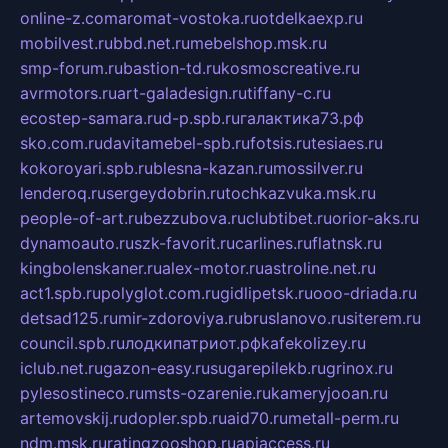
online-z.com
aromat-vostoka.ru
otdelkaexp.ru
mobilvest.ru
bbd.net.ru
mebelshop.msk.ru
smp-forum.ru
bastion-td.ru
kosmoscreative.ru
avrmotors.ru
art-galadesign.ru
tiffany-c.ru
ecostep-samara.ru
d-p.spb.ru
галактика73.рф
sko.com.ru
davitamebel-spb.ru
fotsis.ru
tesiaes.ru
kokoroyari.spb.ru
blesna-kazan.ru
mossilver.ru
lenderoq.ru
sergeydobrin.ru
tochkazvuka.msk.ru
people-of-art.ru
bezzubova.ru
clubtibet.ru
orior-aks.ru
dynamoauto.ru
szk-favorit.ru
carlines.ru
flatnsk.ru
kingbolenskaner.ru
alex-motor.ru
astroline.net.ru
act1.spb.ru
polyglot.com.ru
gidlipetsk.ru
ooo-driada.ru
detsad125.ru
mir-zdoroviya.ru
bruslanovo.ru
siterem.ru
council.spb.ru
лодкипатриот.рф
kafekolizey.ru
iclub.net.ru
gazon-easy.ru
sugarepilekb.ru
grinox.ru
pylesostineco.ru
msts-ozarenie.ru
kameryjooan.ru
artemovskij.ru
dopler.spb.ru
aid70.ru
metall-perm.ru
ndm.msk.ru
ratingzooshop.ru
apiaccess.ru