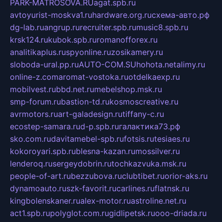
PARK-MATROSOVA.RU
agat.spb.ru
avtoyurist-moskva1.ru
hardware.org.ru
схема-авто.рф
dg-lab.ru
angrup.ru
recruiter.spb.ru
music8.spb.ru
krsk124.ru
kubok.spb.ru
romanofforex.ru
analitikaplus.ru
spyonline.ru
zosikamery.ru
sloboda-ural.pp.ru
AUTO-COM.SU
hohota.net
alimy.ru
online-z.com
aromat-vostoka.ru
otdelkaexp.ru
mobilvest.ru
bbd.net.ru
mebelshop.msk.ru
smp-forum.ru
bastion-td.ru
kosmoscreative.ru
avrmotors.ru
art-galadesign.ru
tiffany-c.ru
ecostep-samara.ru
d-p.spb.ru
галактика73.рф
sko.com.ru
davitamebel-spb.ru
fotsis.ru
tesiaes.ru
kokoroyari.spb.ru
blesna-kazan.ru
mossilver.ru
lenderoq.ru
sergeydobrin.ru
tochkazvuka.msk.ru
people-of-art.ru
bezzubova.ru
clubtibet.ru
orior-aks.ru
dynamoauto.ru
szk-favorit.ru
carlines.ru
flatnsk.ru
kingbolenskaner.ru
alex-motor.ru
astroline.net.ru
act1.spb.ru
polyglot.com.ru
gidlipetsk.ru
ooo-driada.ru