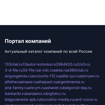
Портал компаний
Актуальный каталог компаний по всей России
133chel.ru
13autor-kolonka.ru
2864420.ru
2rich.ru
3-d-file.ru
3d-file.ru
a-cdc.ru
aalse.ru
a380club.ru
airgungames.ru
accounts-112.ru
adler-jun.ru
adonyev.ru
alfeihavsalnassr.ru
altaipant.ru
argentinamia.ru
aria-family.ru
arkrym.ru
ashanet.ru
belgorod-day.ru
bankaribi.ru
bandamn.ru
bigfatcc.ru
blagodarenie-spb.ru
borodino-media.ru
card-voice.ru