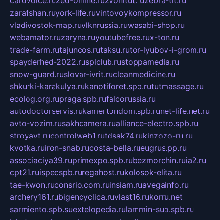
cardvoice.ru
zed-online.ru
zvonitut.ru
zebra-tlt.ru
zarafshan.ru
york-life.ru
vintovoykompressor.ru
vladivostok-map.ru
vlknrussia.ru
wasabi-shop.ru
webamator.ru
zaryna.ru
youtubefree.ru
x-ton.ru
trade-farm.ru
tajuncos.ru
taksu.ru
tor-lyubov-i-grom.ru
spayderhed-2022.ru
splclub.ru
stoppamedia.ru
snow-guard.ru
slovar-ivrit.ru
cleanmedicine.ru
shkurki-karakulya.ru
kanotiforet.spb.ru
tutmassage.ru
ecolog.org.ru
praga.spb.ru
falcorussia.ru
autodoctorservis.ru
kamertondom.spb.ru
net-life.net.ru
avto-vozim.ru
sakhcamera.ru
alliance-electro.spb.ru
stroyavt.ru
controlweb1.ru
tdsak74.ru
kinzozo-ru.ru
kvotka.ru
iron-snab.ru
costa-bella.ru
eugrus.pp.ru
associaciya39.ru
primexpo.spb.ru
bezmorchin.ru
ia2.ru
cpt21.ru
ispecspb.ru
regahost.ru
kolosok-elita.ru
tae-kwon.ru
consrio.com.ru
insiam.ru
avegainfo.ru
archery161.ru
bigencyclica.ru
vlast16.ru
korru.net
sarmiento.spb.su
extelopedia.ru
lammin-suo.spb.ru