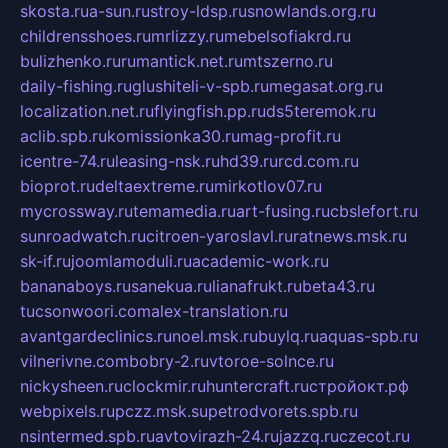
skosta.ru
a-sun.ru
stroy-ldsp.ru
snowlands.org.ru
childrensshoes.ru
mrlizzy.ru
mebelsofiakrd.ru
bulizhenko.ru
rumantick.net.ru
mtszerno.ru
daily-fishing.ru
glushiteli-v-spb.ru
megasat.org.ru
localization.net.ru
flyingfish.pp.ru
ds5teremok.ru
aclib.spb.ru
komissionka30.ru
mag-profit.ru
icentre-74.ru
leasing-nsk.ru
hd39.ru
rcd.com.ru
bioprot.ru
deltaextreme.ru
mirkotlov07.ru
mycrossway.ru
temamedia.ru
art-fusing.ru
cbslefort.ru
sunroadwatch.ru
citroen-yaroslavl.ru
ratnews.msk.ru
sk-if.ru
joomlamoduli.ru
academic-work.ru
bananaboys.ru
sanekua.ru
lianafrukt.ru
beta43.ru
tucsonwoori.com
alex-translation.ru
avantgardeclinics.ru
noel.msk.ru
buylq.ru
aquas-spb.ru
vilnerivne.com
bobry-2.ru
vtoroe-solnce.ru
nickysheen.ru
clockmir.ru
huntercraft.ru
стройокт.рф
webpixels.ru
pczz.msk.su
petrodvorets.spb.ru
nsintermed.spb.ru
avtovirazh-24.ru
jazzq.ru
czecot.ru