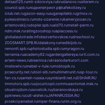
detsad125.ru
mir-zdoroviya.ru
bruslanovo.ru
siterem.ru
council.spb.ru
лодкипатриот.рф
kafekolizey.ru
iclub.net.ru
gazon-easy.ru
sugarepilekb.ru
grinox.ru
pylesostineco.ru
msts-ozarenie.ru
kameryjooan.ru
artemovskij.ru
dopler.spb.ru
aid70.ru
metall-perm.ru
ndm.msk.ru
ratingzooshop.ru
apiaccess.ru
globalautotrade.info
bezverhovskoe.ru
drsschool.ru
ZOOSMART.SPB.RU
dalakony.ru
medikijob.ru
remontt.spb.ru
photostudia.spb.ru
myragon.ru
terramia.ru
academy62.ru
gardengallereya.ru
rti.com.ru
artem-news.ru
biserinca.ru
krasnodarkurort.com
imshowtv.ru
mebel-v-tule.ru
mobtopik.ru
pcsecurity.net.ru
tool-sib.ru
multimetrunit.ru
sp-tour.ru
fan-cs.ru
santeh-russia.ru
symbian9.net.ru
DSHAIR.RU
tmmotors.spb.ru
xjocuricopii.com
musavtomat.msk.ru
obustrojdom.ru
sovetcik.ru
ybaranovskaya.ru
ppknews.ru
cult-alshei.ru
JAPANRUSSIA.RU
proekciyamebel.ru
imper-finans.ru
rim.org.ru