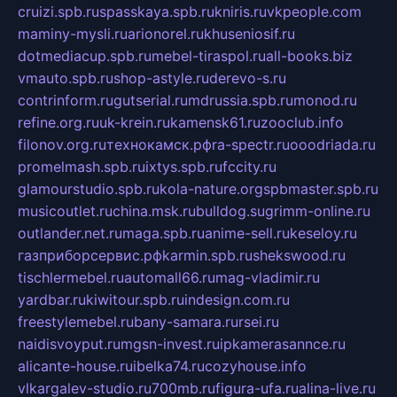
cruizi.spb.ru
spasskaya.spb.ru
kniris.ru
vkpeople.com
maminy-mysli.ru
arionorel.ru
khuseniosif.ru
dotmediacup.spb.ru
mebel-tiraspol.ru
all-books.biz
vmauto.spb.ru
shop-astyle.ru
derevo-s.ru
contrinform.ru
gutserial.ru
mdrussia.spb.ru
monod.ru
refine.org.ru
uk-krein.ru
kamensk61.ru
zooclub.info
filonov.org.ru
технокамск.рф
ra-spectr.ru
ooodriada.ru
promelmash.spb.ru
ixtys.spb.ru
fccity.ru
glamourstudio.spb.ru
kola-nature.org
spbmaster.spb.ru
musicoutlet.ru
china.msk.ru
bulldog.su
grimm-online.ru
outlander.net.ru
maga.spb.ru
anime-sell.ru
keseloy.ru
газприборсервис.рф
karmin.spb.ru
shekswood.ru
tischlermebel.ru
automall66.ru
mag-vladimir.ru
yardbar.ru
kiwitour.spb.ru
indesign.com.ru
freestylemebel.ru
bany-samara.ru
rsei.ru
naidisvoyput.ru
mgsn-invest.ru
ipkamerasannce.ru
alicante-house.ru
ibelka74.ru
cozyhouse.info
vlkargalev-studio.ru
700mb.ru
figura-ufa.ru
alina-live.ru