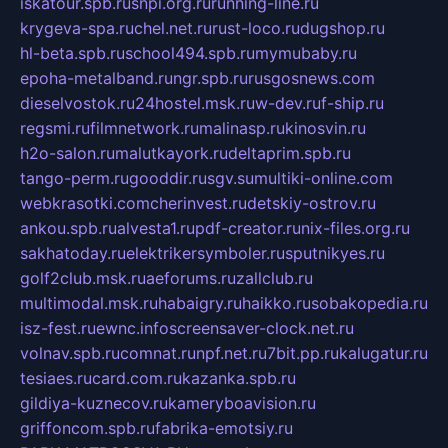
iskatour.spb.ru
snpi.org.ru
running-line.ru
krygeva-spa.ru
chel.net.ru
rust-loco.ru
dugshop.ru
hl-beta.spb.ru
school494.spb.ru
mymubaby.ru
epoha-metalband.ru
ngr.spb.ru
rusgosnews.com
dieselvostok.ru
24hostel.msk.ru
w-dev.ru
f-ship.ru
regsmi.ru
filmnetwork.ru
malinasp.ru
kinosvin.ru
h2o-salon.ru
malutkayork.ru
deltaprim.spb.ru
tango-perm.ru
gooddir.ru
sgv.su
multiki-online.com
webkrasotki.com
cherinvest.ru
detskiy-ostrov.ru
ankou.spb.ru
alvesta1.ru
pdf-creator.ru
nix-files.org.ru
sakhatoday.ru
elektrikersymboler.ru
sputnikyes.ru
golf2club.msk.ru
aeforums.ru
zallclub.ru
multimodal.msk.ru
habaigry.ru
haikko.ru
sobakopedia.ru
isz-fest.ru
ewnc.info
screensaver-clock.net.ru
volnav.spb.ru
comnat.ru
npf.net.ru
7bit.pp.ru
kalugatur.ru
tesiaes.ru
card.com.ru
kazanka.spb.ru
gildiya-kuznecov.ru
kameryboavision.ru
griffoncom.spb.ru
fabrika-emotsiy.ru