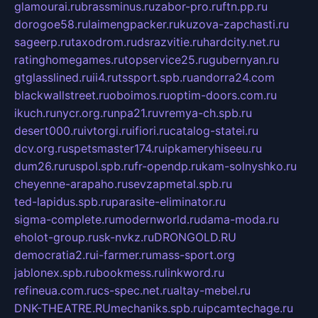
glamourai.ru
brassminus.ru
zabor-pro.ru
ftn.pp.ru
dorogoe58.ru
laimengpacker.ru
kuzova-zapchasti.ru
sageerp.ru
taxodrom.ru
dsrazvitie.ru
hardcity.net.ru
ratinghomegames.ru
topservice25.ru
gubernyan.ru
gtglasslined.ru
ii4.ru
tssport.spb.ru
andorra24.com
blackwallstreet.ru
oboimos.ru
optim-doors.com.ru
ikuch.ru
nycr.org.ru
npa21.ru
vremya-ch.spb.ru
desert000.ru
ivtorgi.ru
ifiori.ru
catalog-statei.ru
dcv.org.ru
spetsmaster174.ru
ipkameryhiseeu.ru
dum26.ru
ruspol.spb.ru
fr-opendp.ru
kam-solnyshko.ru
cheyenne-arapaho.ru
sevzapmetal.spb.ru
ted-lapidus.spb.ru
parasite-eliminator.ru
sigma-complete.ru
modernworld.ru
dama-moda.ru
eholot-group.ru
sk-nvkz.ru
DRONGOLD.RU
democratia2.ru
i-farmer.ru
mass-sport.org
jablonex.spb.ru
bookmess.ru
linkword.ru
refineua.com.ru
cs-spec.net.ru
altay-mebel.ru
DNK-THEATRE.RU
mechaniks.spb.ru
ipcamtechage.ru