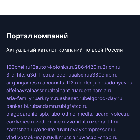
Портал компаний
Актуальный каталог компаний по всей России
133chel.ru
13autor-kolonka.ru
2864420.ru
2rich.ru
3-d-file.ru
3d-file.ru
a-cdc.ru
aalse.ru
a380club.ru
airgungames.ru
accounts-112.ru
adler-jun.ru
adonyev.ru
alfeihavsalnassr.ru
altaipant.ru
argentinamia.ru
aria-family.ru
arkrym.ru
ashanet.ru
belgorod-day.ru
bankaribi.ru
bandamn.ru
bigfatcc.ru
blagodarenie-spb.ru
borodino-media.ru
card-voice.ru
cardvoice.ru
zed-online.ru
zvonitut.ru
zebra-tlt.ru
zarafshan.ru
york-life.ru
vintovoykompressor.ru
vladivostok-map.ru
vlknrussia.ru
wasabi-shop.ru