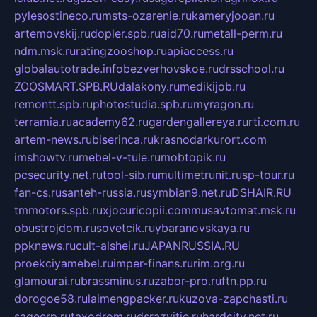
pylesostineco.ru
msts-ozarenie.ru
kameryjooan.ru
artemovskij.ru
dopler.spb.ru
aid70.ru
metall-perm.ru
ndm.msk.ru
ratingzooshop.ru
apiaccess.ru
globalautotrade.info
bezverhovskoe.ru
drsschool.ru
ZOOSMART.SPB.RU
dalakony.ru
medikijob.ru
remontt.spb.ru
photostudia.spb.ru
myragon.ru
terramia.ru
academy62.ru
gardengallereya.ru
rti.com.ru
artem-news.ru
biserinca.ru
krasnodarkurort.com
imshowtv.ru
mebel-v-tule.ru
mobtopik.ru
pcsecurity.net.ru
tool-sib.ru
multimetrunit.ru
sp-tour.ru
fan-cs.ru
santeh-russia.ru
symbian9.net.ru
DSHAIR.RU
tmmotors.spb.ru
xjocuricopii.com
musavtomat.msk.ru
obustrojdom.ru
sovetcik.ru
ybaranovskaya.ru
ppknews.ru
cult-alshei.ru
JAPANRUSSIA.RU
proekciyamebel.ru
imper-finans.ru
rim.org.ru
glamourai.ru
brassminus.ru
zabor-pro.ru
ftn.pp.ru
dorogoe58.ru
laimengpacker.ru
kuzova-zapchasti.ru
sageerp.ru
taxodrom.ru
dsrazvitie.ru
hardcity.net.ru