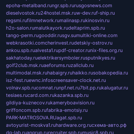
epoha-metalband.ru
ngr.spb.ru
rusgosnews.com
dieselvostok.ru
24hostel.msk.ru
w-dev.ru
f-ship.ru
regsmi.ru
filmnetwork.ru
malinasp.ru
kinosvin.ru
h2o-salon.ru
malutkayork.ru
deltaprim.spb.ru
tango-perm.ru
gooddir.ru
sgv.su
multiki-online.com
webkrasotki.com
cherinvest.ru
detskiy-ostrov.ru
ankou.spb.ru
alvesta1.ru
pdf-creator.ru
nix-files.org.ru
sakhatoday.ru
elektrikersymboler.ru
sputnikyes.ru
golf2club.msk.ru
aeforums.ru
zallclub.ru
multimodal.msk.ru
habaigry.ru
haikko.ru
sobakopedia.ru
isz-fest.ru
ewnc.info
screensaver-clock.net.ru
volnav.spb.ru
comnat.ru
npf.net.ru
7bit.pp.ru
kalugatur.ru
tesiaes.ru
card.com.ru
kazanka.spb.ru
gildiya-kuznecov.ru
kameryboavision.ru
griffoncom.spb.ru
fabrika-emotsiy.ru
PARK-MATROSOVA.RU
agat.spb.ru
avtoyurist-moskva1.ru
hardware.org.ru
схема-авто.рф
dg-lab.ru
angrup.ru
recruiter.spb.ru
music8.spb.ru