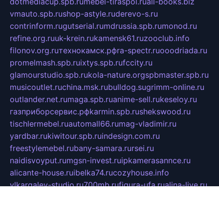
dotmediacup.spb.ru
mebel-tiraspol.ru
all-books.biz
vmauto.spb.ru
shop-astyle.ru
derevo-s.ru
contrinform.ru
gutserial.ru
mdrussia.spb.ru
monod.ru
refine.org.ru
uk-krein.ru
kamensk61.ru
zooclub.info
filonov.org.ru
технокамск.рф
ra-spectr.ru
ooodriada.ru
promelmash.spb.ru
ixtys.spb.ru
fccity.ru
glamourstudio.spb.ru
kola-nature.org
spbmaster.spb.ru
musicoutlet.ru
china.msk.ru
bulldog.su
grimm-online.ru
outlander.net.ru
maga.spb.ru
anime-sell.ru
keseloy.ru
газприборсервис.рф
karmin.spb.ru
shekswood.ru
tischlermebel.ru
automall66.ru
mag-vladimir.ru
yardbar.ru
kiwitour.spb.ru
indesign.com.ru
freestylemebel.ru
bany-samara.ru
rsei.ru
naidisvoyput.ru
mgsn-invest.ru
ipkamerasannce.ru
alicante-house.ru
ibelka74.ru
cozyhouse.info
vlkargalev-studio.ru
700mb.ru
figura-ufa.ru
alina-live.ru
belarusiannews.ru
womenknow.ru
dos-vniimk.ru
sega.net.ru
dv.net.ru
phenomenonsofhistory.com