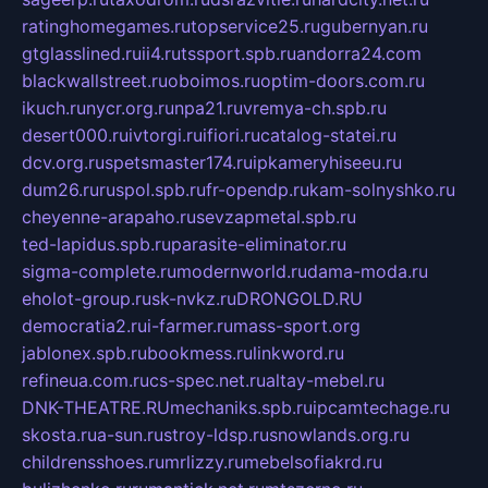
ratinghomegames.ru
topservice25.ru
gubernyan.ru
gtglasslined.ru
ii4.ru
tssport.spb.ru
andorra24.com
blackwallstreet.ru
oboimos.ru
optim-doors.com.ru
ikuch.ru
nycr.org.ru
npa21.ru
vremya-ch.spb.ru
desert000.ru
ivtorgi.ru
ifiori.ru
catalog-statei.ru
dcv.org.ru
spetsmaster174.ru
ipkameryhiseeu.ru
dum26.ru
ruspol.spb.ru
fr-opendp.ru
kam-solnyshko.ru
cheyenne-arapaho.ru
sevzapmetal.spb.ru
ted-lapidus.spb.ru
parasite-eliminator.ru
sigma-complete.ru
modernworld.ru
dama-moda.ru
eholot-group.ru
sk-nvkz.ru
DRONGOLD.RU
democratia2.ru
i-farmer.ru
mass-sport.org
jablonex.spb.ru
bookmess.ru
linkword.ru
refineua.com.ru
cs-spec.net.ru
altay-mebel.ru
DNK-THEATRE.RU
mechaniks.spb.ru
ipcamtechage.ru
skosta.ru
a-sun.ru
stroy-ldsp.ru
snowlands.org.ru
childrensshoes.ru
mrlizzy.ru
mebelsofiakrd.ru