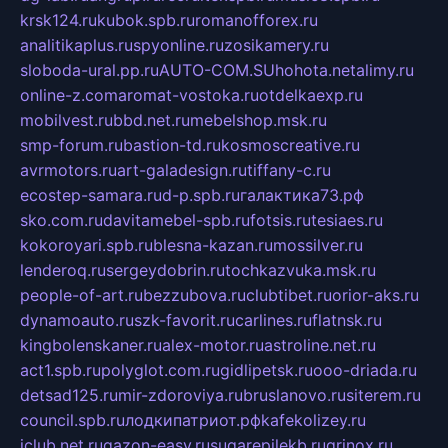
krsk124.ru
kubok.spb.ru
romanofforex.ru
analitikaplus.ru
spyonline.ru
zosikamery.ru
sloboda-ural.pp.ru
AUTO-COM.SU
hohota.net
alimy.ru
online-z.com
aromat-vostoka.ru
otdelkaexp.ru
mobilvest.ru
bbd.net.ru
mebelshop.msk.ru
smp-forum.ru
bastion-td.ru
kosmoscreative.ru
avrmotors.ru
art-galadesign.ru
tiffany-c.ru
ecostep-samara.ru
d-p.spb.ru
галактика73.рф
sko.com.ru
davitamebel-spb.ru
fotsis.ru
tesiaes.ru
kokoroyari.spb.ru
blesna-kazan.ru
mossilver.ru
lenderoq.ru
sergeydobrin.ru
tochkazvuka.msk.ru
people-of-art.ru
bezzubova.ru
clubtibet.ru
orior-aks.ru
dynamoauto.ru
szk-favorit.ru
carlines.ru
flatnsk.ru
kingbolenskaner.ru
alex-motor.ru
astroline.net.ru
act1.spb.ru
polyglot.com.ru
gidlipetsk.ru
ooo-driada.ru
detsad125.ru
mir-zdoroviya.ru
bruslanovo.ru
siterem.ru
council.spb.ru
лодкипатриот.рф
kafekolizey.ru
iclub.net.ru
gazon-easy.ru
sugarepilekb.ru
grinox.ru