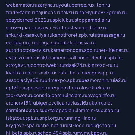
webamator.ru
zaryna.ru
youtubefree.ru
x-ton.ru
trade-farm.ru
tajuncos.ru
taksu.ru
tor-lyubov-i-grom.ru
spayderhed-2022.ru
splclub.ru
stoppamedia.ru
snow-guard.ru
slovar-ivrit.ru
cleanmedicine.ru
shkurki-karakulya.ru
kanotiforet.spb.ru
tutmassage.ru
ecolog.org.ru
praga.spb.ru
falcorussia.ru
autodoctorservis.ru
kamertondom.spb.ru
net-life.net.ru
avto-vozim.ru
sakhcamera.ru
alliance-electro.spb.ru
stroyavt.ru
controlweb1.ru
tdsak74.ru
kinzozo-ru.ru
kvotka.ru
iron-snab.ru
costa-bella.ru
eugrus.pp.ru
associaciya39.ru
primexpo.spb.ru
bezmorchin.ru
ia2.ru
cpt21.ru
ispecspb.ru
regahost.ru
kolosok-elita.ru
tae-kwon.ru
consrio.com.ru
insiam.ru
avegainfo.ru
archery161.ru
bigencyclica.ru
vlast16.ru
korru.net
sarmiento.spb.su
extelopedia.ru
lammin-suo.spb.ru
iskatour.spb.ru
snpi.org.ru
running-line.ru
krygeva-spa.ru
chel.net.ru
rust-loco.ru
dugshop.ru
hl-beta.spb.ru
school494.spb.ru
mymubaby.ru