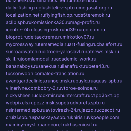
bulizhenko.ru
rumantick.net.ru
mtszerno.ru
daily-fishing.ru
glushiteli-v-spb.ru
megasat.org.ru
localization.net.ru
flyingfish.pp.ru
ds5teremok.ru
aclib.spb.ru
komissionka30.ru
mag-profit.ru
icentre-74.ru
leasing-nsk.ru
hd39.ru
rcd.com.ru
bioprot.ru
deltaextreme.ru
mirkotlov07.ru
mycrossway.ru
temamedia.ru
art-fusing.ru
cbslefort.ru
sunroadwatch.ru
citroen-yaroslavl.ru
ratnews.msk.ru
sk-if.ru
joomlamoduli.ru
academic-work.ru
bananaboys.ru
sanekua.ru
lianafrukt.ru
beta43.ru
tucsonwoori.com
alex-translation.ru
avantgardeclinics.ru
noel.msk.ru
buylq.ru
aquas-spb.ru
vilnerivne.com
bobry-2.ru
vtoroe-solnce.ru
nickysheen.ru
clockmir.ru
huntercraft.ru
стройокт.рф
webpixels.ru
pczz.msk.su
petrodvorets.spb.ru
nsintermed.spb.ru
avtovirazh-24.ru
jazzq.ru
czecot.ru
cruizi.spb.ru
spasskaya.spb.ru
kniris.ru
vkpeople.com
maminy-mysli.ru
arionorel.ru
khuseniosif.ru