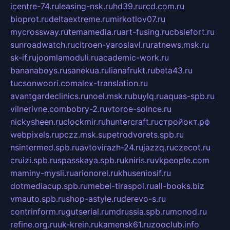
icentre-74.ru
leasing-nsk.ru
hd39.ru
rcd.com.ru
bioprot.ru
deltaextreme.ru
mirkotlov07.ru
mycrossway.ru
temamedia.ru
art-fusing.ru
cbslefort.ru
sunroadwatch.ru
citroen-yaroslavl.ru
ratnews.msk.ru
sk-if.ru
joomlamoduli.ru
academic-work.ru
bananaboys.ru
sanekua.ru
lianafrukt.ru
beta43.ru
tucsonwoori.com
alex-translation.ru
avantgardeclinics.ru
noel.msk.ru
buylq.ru
aquas-spb.ru
vilnerivne.com
bobry-2.ru
vtoroe-solnce.ru
nickysheen.ru
clockmir.ru
huntercraft.ru
стройокт.рф
webpixels.ru
pczz.msk.su
petrodvorets.spb.ru
nsintermed.spb.ru
avtovirazh-24.ru
jazzq.ru
czecot.ru
cruizi.spb.ru
spasskaya.spb.ru
kniris.ru
vkpeople.com
maminy-mysli.ru
arionorel.ru
khuseniosif.ru
dotmediacup.spb.ru
mebel-tiraspol.ru
all-books.biz
vmauto.spb.ru
shop-astyle.ru
derevo-s.ru
contrinform.ru
gutserial.ru
mdrussia.spb.ru
monod.ru
refine.org.ru
uk-krein.ru
kamensk61.ru
zooclub.info