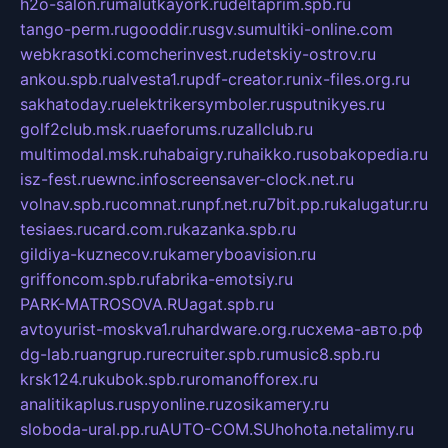
h2o-salon.ru
malutkayork.ru
deltaprim.spb.ru
tango-perm.ru
gooddir.ru
sgv.su
multiki-online.com
webkrasotki.com
cherinvest.ru
detskiy-ostrov.ru
ankou.spb.ru
alvesta1.ru
pdf-creator.ru
nix-files.org.ru
sakhatoday.ru
elektrikersymboler.ru
sputnikyes.ru
golf2club.msk.ru
aeforums.ru
zallclub.ru
multimodal.msk.ru
habaigry.ru
haikko.ru
sobakopedia.ru
isz-fest.ru
ewnc.info
screensaver-clock.net.ru
volnav.spb.ru
comnat.ru
npf.net.ru
7bit.pp.ru
kalugatur.ru
tesiaes.ru
card.com.ru
kazanka.spb.ru
gildiya-kuznecov.ru
kameryboavision.ru
griffoncom.spb.ru
fabrika-emotsiy.ru
PARK-MATROSOVA.RU
agat.spb.ru
avtoyurist-moskva1.ru
hardware.org.ru
схема-авто.рф
dg-lab.ru
angrup.ru
recruiter.spb.ru
music8.spb.ru
krsk124.ru
kubok.spb.ru
romanofforex.ru
analitikaplus.ru
spyonline.ru
zosikamery.ru
sloboda-ural.pp.ru
AUTO-COM.SU
hohota.net
alimy.ru