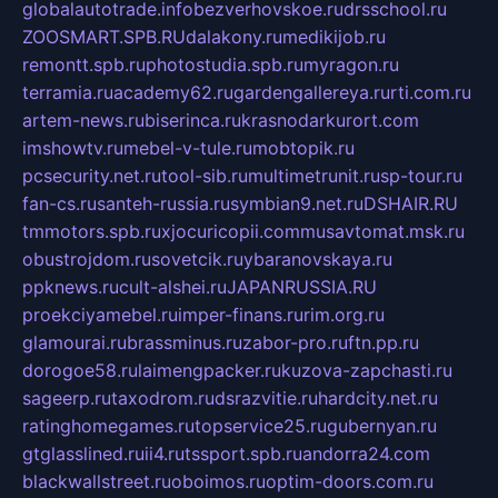
globalautotrade.info
bezverhovskoe.ru
drsschool.ru
ZOOSMART.SPB.RU
dalakony.ru
medikijob.ru
remontt.spb.ru
photostudia.spb.ru
myragon.ru
terramia.ru
academy62.ru
gardengallereya.ru
rti.com.ru
artem-news.ru
biserinca.ru
krasnodarkurort.com
imshowtv.ru
mebel-v-tule.ru
mobtopik.ru
pcsecurity.net.ru
tool-sib.ru
multimetrunit.ru
sp-tour.ru
fan-cs.ru
santeh-russia.ru
symbian9.net.ru
DSHAIR.RU
tmmotors.spb.ru
xjocuricopii.com
musavtomat.msk.ru
obustrojdom.ru
sovetcik.ru
ybaranovskaya.ru
ppknews.ru
cult-alshei.ru
JAPANRUSSIA.RU
proekciyamebel.ru
imper-finans.ru
rim.org.ru
glamourai.ru
brassminus.ru
zabor-pro.ru
ftn.pp.ru
dorogoe58.ru
laimengpacker.ru
kuzova-zapchasti.ru
sageerp.ru
taxodrom.ru
dsrazvitie.ru
hardcity.net.ru
ratinghomegames.ru
topservice25.ru
gubernyan.ru
gtglasslined.ru
ii4.ru
tssport.spb.ru
andorra24.com
blackwallstreet.ru
oboimos.ru
optim-doors.com.ru