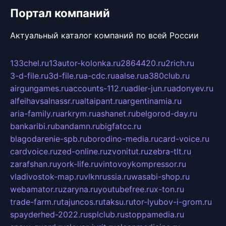
Портал компаний
Актуальный каталог компаний по всей России
133chel.ru
13autor-kolonka.ru
2864420.ru
2rich.ru
3-d-file.ru
3d-file.ru
a-cdc.ru
aalse.ru
a380club.ru
airgungames.ru
accounts-112.ru
adler-jun.ru
adonyev.ru
alfeihavsalnassr.ru
altaipant.ru
argentinamia.ru
aria-family.ru
arkrym.ru
ashanet.ru
belgorod-day.ru
bankaribi.ru
bandamn.ru
bigfatcc.ru
blagodarenie-spb.ru
borodino-media.ru
card-voice.ru
cardvoice.ru
zed-online.ru
zvonitut.ru
zebra-tlt.ru
zarafshan.ru
york-life.ru
vintovoykompressor.ru
vladivostok-map.ru
vlknrussia.ru
wasabi-shop.ru
webamator.ru
zaryna.ru
youtubefree.ru
x-ton.ru
trade-farm.ru
tajuncos.ru
taksu.ru
tor-lyubov-i-grom.ru
spayderhed-2022.ru
splclub.ru
stoppamedia.ru