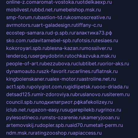
online-z.com
aromat-vostoka.ru
otdelkaexp.ru
mobilvest.ru
bbd.net.ru
mebelshop.msk.ru
smp-forum.ru
bastion-td.ru
kosmoscreative.ru
avrmotors.ru
art-galadesign.ru
tiffany-c.ru
ecostep-samara.ru
d-p.spb.ru
галактика73.рф
sko.com.ru
davitamebel-spb.ru
fotsis.ru
tesiaes.ru
kokoroyari.spb.ru
blesna-kazan.ru
mossilver.ru
lenderoq.ru
sergeydobrin.ru
tochkazvuka.msk.ru
people-of-art.ru
bezzubova.ru
clubtibet.ru
orior-aks.ru
dynamoauto.ru
szk-favorit.ru
carlines.ru
flatnsk.ru
kingbolenskaner.ru
alex-motor.ru
astroline.net.ru
act1.spb.ru
polyglot.com.ru
gidlipetsk.ru
ooo-driada.ru
detsad125.ru
mir-zdoroviya.ru
bruslanovo.ru
siterem.ru
council.spb.ru
лодкипатриот.рф
kafekolizey.ru
iclub.net.ru
gazon-easy.ru
sugarepilekb.ru
grinox.ru
pylesostineco.ru
msts-ozarenie.ru
kameryjooan.ru
artemovskij.ru
dopler.spb.ru
aid70.ru
metall-perm.ru
ndm.msk.ru
ratingzooshop.ru
apiaccess.ru