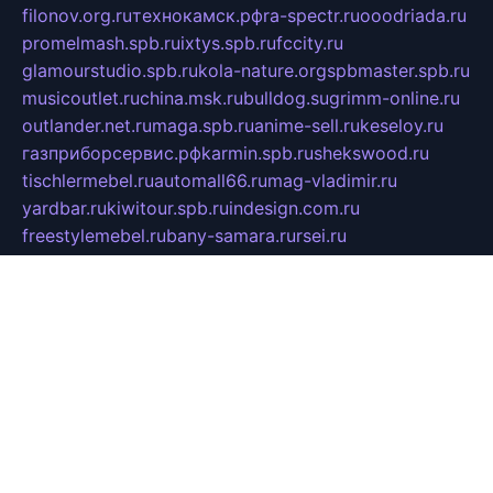
filonov.org.ru
технокамск.рф
ra-spectr.ru
ooodriada.ru
promelmash.spb.ru
ixtys.spb.ru
fccity.ru
glamourstudio.spb.ru
kola-nature.org
spbmaster.spb.ru
musicoutlet.ru
china.msk.ru
bulldog.su
grimm-online.ru
outlander.net.ru
maga.spb.ru
anime-sell.ru
keseloy.ru
газприборсервис.рф
karmin.spb.ru
shekswood.ru
tischlermebel.ru
automall66.ru
mag-vladimir.ru
yardbar.ru
kiwitour.spb.ru
indesign.com.ru
freestylemebel.ru
bany-samara.ru
rsei.ru
naidisvoyput.ru
mgsn-invest.ru
ipkamerasannce.ru
alicante-house.ru
ibelka74.ru
cozyhouse.info
vlkargalev-studio.ru
700mb.ru
figura-ufa.ru
alina-live.ru
belarusiannews.ru
womenknow.ru
dos-vniimk.ru
sega.net.ru
dv.net.ru
phenomenonsofhistory.com
telesputnik.net.ru
wall.pp.ru
pylesosroidmi.ru
gtc-clan.ru
cligs.ru
bibikazap.ru
popova.org.ru
netwhistler.spb.ru
bellvil.ru
bonzon.ru
iss-vladik.ru
defiparis.net.ru
las-gryzas.ru
amku.ru