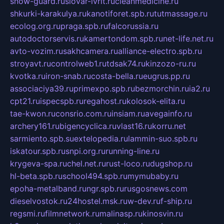
snow-guard.ru
slovar-ivrit.ru
cleanmedicine.ru
shkurki-karakulya.ru
kanotiforet.spb.ru
tutmassage.ru
ecolog.org.ru
praga.spb.ru
falcorussia.ru
autodoctorservis.ru
kamertondom.spb.ru
net-life.net.ru
avto-vozim.ru
sakhcamera.ru
alliance-electro.spb.ru
stroyavt.ru
controlweb1.ru
tdsak74.ru
kinzozo-ru.ru
kvotka.ru
iron-snab.ru
costa-bella.ru
eugrus.pp.ru
associaciya39.ru
primexpo.spb.ru
bezmorchin.ru
ia2.ru
cpt21.ru
ispecspb.ru
regahost.ru
kolosok-elita.ru
tae-kwon.ru
consrio.com.ru
insiam.ru
avegainfo.ru
archery161.ru
bigencyclica.ru
vlast16.ru
korru.net
sarmiento.spb.su
extelopedia.ru
lammin-suo.spb.ru
iskatour.spb.ru
snpi.org.ru
running-line.ru
krygeva-spa.ru
chel.net.ru
rust-loco.ru
dugshop.ru
hl-beta.spb.ru
school494.spb.ru
mymubaby.ru
epoha-metalband.ru
ngr.spb.ru
rusgosnews.com
dieselvostok.ru
24hostel.msk.ru
w-dev.ru
f-ship.ru
regsmi.ru
filmnetwork.ru
malinasp.ru
kinosvin.ru