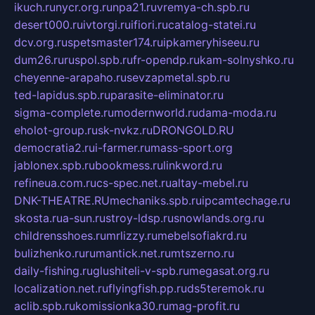
ikuch.ru
nycr.org.ru
npa21.ru
vremya-ch.spb.ru
desert000.ru
ivtorgi.ru
ifiori.ru
catalog-statei.ru
dcv.org.ru
spetsmaster174.ru
ipkameryhiseeu.ru
dum26.ru
ruspol.spb.ru
fr-opendp.ru
kam-solnyshko.ru
cheyenne-arapaho.ru
sevzapmetal.spb.ru
ted-lapidus.spb.ru
parasite-eliminator.ru
sigma-complete.ru
modernworld.ru
dama-moda.ru
eholot-group.ru
sk-nvkz.ru
DRONGOLD.RU
democratia2.ru
i-farmer.ru
mass-sport.org
jablonex.spb.ru
bookmess.ru
linkword.ru
refineua.com.ru
cs-spec.net.ru
altay-mebel.ru
DNK-THEATRE.RU
mechaniks.spb.ru
ipcamtechage.ru
skosta.ru
a-sun.ru
stroy-ldsp.ru
snowlands.org.ru
childrensshoes.ru
mrlizzy.ru
mebelsofiakrd.ru
bulizhenko.ru
rumantick.net.ru
mtszerno.ru
daily-fishing.ru
glushiteli-v-spb.ru
megasat.org.ru
localization.net.ru
flyingfish.pp.ru
ds5teremok.ru
aclib.spb.ru
komissionka30.ru
mag-profit.ru