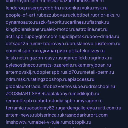
kokoroyari.spb.ru
blesna-kazan.ru
mossilver.ru
lenderoq.ru
sergeydobrin.ru
tochkazvuka.msk.ru
people-of-art.ru
bezzubova.ru
clubtibet.ru
orior-aks.ru
dynamoauto.ru
szk-favorit.ru
carlines.ru
flatnsk.ru
kingbolenskaner.ru
alex-motor.ru
astroline.net.ru
act1.spb.ru
polyglot.com.ru
gidlipetsk.ru
ooo-driada.ru
detsad125.ru
mir-zdoroviya.ru
bruslanovo.ru
siterem.ru
council.spb.ru
лодкипатриот.рф
kafekolizey.ru
iclub.net.ru
gazon-easy.ru
sugarepilekb.ru
grinox.ru
pylesostineco.ru
msts-ozarenie.ru
kameryjooan.ru
artemovskij.ru
dopler.spb.ru
aid70.ru
metall-perm.ru
ndm.msk.ru
ratingzooshop.ru
apiaccess.ru
globalautotrade.info
bezverhovskoe.ru
drsschool.ru
ZOOSMART.SPB.RU
dalakony.ru
medikijob.ru
remontt.spb.ru
photostudia.spb.ru
myragon.ru
terramia.ru
academy62.ru
gardengallereya.ru
rti.com.ru
artem-news.ru
biserinca.ru
krasnodarkurort.com
imshowtv.ru
mebel-v-tule.ru
mobtopik.ru