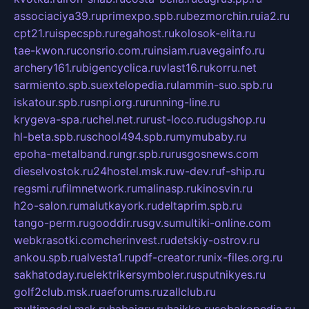
associaciya39.ru
primexpo.spb.ru
bezmorchin.ru
ia2.ru
cpt21.ru
ispecspb.ru
regahost.ru
kolosok-elita.ru
tae-kwon.ru
consrio.com.ru
insiam.ru
avegainfo.ru
archery161.ru
bigencyclica.ru
vlast16.ru
korru.net
sarmiento.spb.su
extelopedia.ru
lammin-suo.spb.ru
iskatour.spb.ru
snpi.org.ru
running-line.ru
krygeva-spa.ru
chel.net.ru
rust-loco.ru
dugshop.ru
hl-beta.spb.ru
school494.spb.ru
mymubaby.ru
epoha-metalband.ru
ngr.spb.ru
rusgosnews.com
dieselvostok.ru
24hostel.msk.ru
w-dev.ru
f-ship.ru
regsmi.ru
filmnetwork.ru
malinasp.ru
kinosvin.ru
h2o-salon.ru
malutkayork.ru
deltaprim.spb.ru
tango-perm.ru
gooddir.ru
sgv.su
multiki-online.com
webkrasotki.com
cherinvest.ru
detskiy-ostrov.ru
ankou.spb.ru
alvesta1.ru
pdf-creator.ru
nix-files.org.ru
sakhatoday.ru
elektrikersymboler.ru
sputnikyes.ru
golf2club.msk.ru
aeforums.ru
zallclub.ru