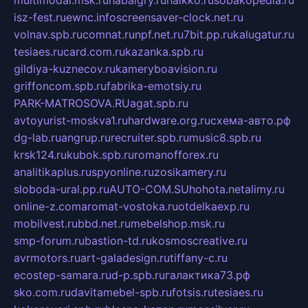
multimodal.msk.ru
habaigry.ru
haikko.ru
sobakopedia.ru
isz-fest.ru
ewnc.info
screensaver-clock.net.ru
volnav.spb.ru
comnat.ru
npf.net.ru
7bit.pp.ru
kalugatur.ru
tesiaes.ru
card.com.ru
kazanka.spb.ru
gildiya-kuznecov.ru
kameryboavision.ru
griffoncom.spb.ru
fabrika-emotsiy.ru
PARK-MATROSOVA.RU
agat.spb.ru
avtoyurist-moskva1.ru
hardware.org.ru
схема-авто.рф
dg-lab.ru
angrup.ru
recruiter.spb.ru
music8.spb.ru
krsk124.ru
kubok.spb.ru
romanofforex.ru
analitikaplus.ru
spyonline.ru
zosikamery.ru
sloboda-ural.pp.ru
AUTO-COM.SU
hohota.net
alimy.ru
online-z.com
aromat-vostoka.ru
otdelkaexp.ru
mobilvest.ru
bbd.net.ru
mebelshop.msk.ru
smp-forum.ru
bastion-td.ru
kosmoscreative.ru
avrmotors.ru
art-galadesign.ru
tiffany-c.ru
ecostep-samara.ru
d-p.spb.ru
галактика73.рф
sko.com.ru
davitamebel-spb.ru
fotsis.ru
tesiaes.ru