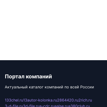
Портал компаний
Актуальный каталог компаний по всей России
133chel.ru
13autor-kolonka.ru
2864420.ru
2rich.ru
3-d-file.ru
3d-file.ru
a-cdc.ru
aalse.ru
a380club.ru