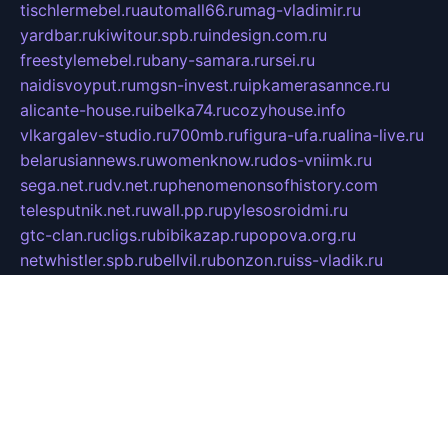
tischlermebel.ru
automall66.ru
mag-vladimir.ru
yardbar.ru
kiwitour.spb.ru
indesign.com.ru
freestylemebel.ru
bany-samara.ru
rsei.ru
naidisvoyput.ru
mgsn-invest.ru
ipkamerasannce.ru
alicante-house.ru
ibelka74.ru
cozyhouse.info
vlkargalev-studio.ru
700mb.ru
figura-ufa.ru
alina-live.ru
belarusiannews.ru
womenknow.ru
dos-vniimk.ru
sega.net.ru
dv.net.ru
phenomenonsofhistory.com
telesputnik.net.ru
wall.pp.ru
pylesosroidmi.ru
gtc-clan.ru
cligs.ru
bibikazap.ru
popova.org.ru
netwhistler.spb.ru
bellvil.ru
bonzon.ru
iss-vladik.ru
defiparis.net.ru
las-gryzas.ru
amku.ru
electednews.spb.ru
feather.org.ru
spar72.ru
tankiigri.ru
dominus.com.ru
ibtree.ru
sanykool.pp.ru
unixlib.org.ru
menatep.spb.ru
gartenterrassen.ru
printeka.ru
skvozilka.com.ru
parkovka-pub.ru
lovemobi.ru
art-ru.ru
emulatorz.com.ru
alucomp.com.ru
tatforum.com.ru
alternativa-profi.ru
dermakler.ru
artsurvey.ru
aredir.ru