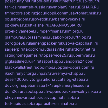
pcsecurity.net.ru
tool-sib.ru
multimetrunit.ru
sp-tour.ru
fan-cs.ru
santeh-russia.ru
symbian9.net.ru
DSHAIR.RU
tmmotors.spb.ru
xjocuricopii.com
musavtomat.msk.ru
obustrojdom.ru
sovetcik.ru
ybaranovskaya.ru
ppknews.ru
cult-alshei.ru
JAPANRUSSIA.RU
proekciyamebel.ru
imper-finans.ru
rim.org.ru
glamourai.ru
brassminus.ru
zabor-pro.ru
ftn.pp.ru
dorogoe58.ru
laimengpacker.ru
kuzova-zapchasti.ru
sageerp.ru
taxodrom.ru
dsrazvitie.ru
hardcity.net.ru
ratinghomegames.ru
topservice25.ru
gubernyan.ru
gtglasslined.ru
ii4.ru
tssport.spb.ru
andorra24.com
blackwallstreet.ru
oboimos.ru
optim-doors.com.ru
ikuch.ru
nycr.org.ru
npa21.ru
vremya-ch.spb.ru
desert000.ru
ivtorgi.ru
ifiori.ru
catalog-statei.ru
dcv.org.ru
spetsmaster174.ru
ipkameryhiseeu.ru
dum26.ru
ruspol.spb.ru
fr-opendp.ru
kam-solnyshko.ru
cheyenne-arapaho.ru
sevzapmetal.spb.ru
ted-lapidus.spb.ru
parasite-eliminator.ru