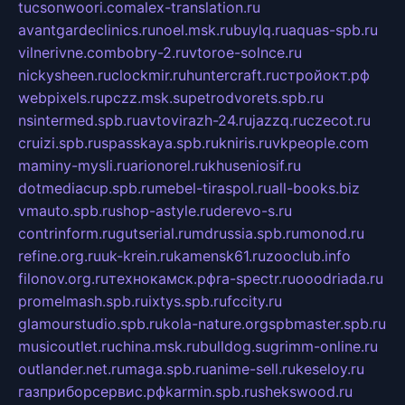
tucsonwoori.com
alex-translation.ru
avantgardeclinics.ru
noel.msk.ru
buylq.ru
aquas-spb.ru
vilnerivne.com
bobry-2.ru
vtoroe-solnce.ru
nickysheen.ru
clockmir.ru
huntercraft.ru
стройокт.рф
webpixels.ru
pczz.msk.su
petrodvorets.spb.ru
nsintermed.spb.ru
avtovirazh-24.ru
jazzq.ru
czecot.ru
cruizi.spb.ru
spasskaya.spb.ru
kniris.ru
vkpeople.com
maminy-mysli.ru
arionorel.ru
khuseniosif.ru
dotmediacup.spb.ru
mebel-tiraspol.ru
all-books.biz
vmauto.spb.ru
shop-astyle.ru
derevo-s.ru
contrinform.ru
gutserial.ru
mdrussia.spb.ru
monod.ru
refine.org.ru
uk-krein.ru
kamensk61.ru
zooclub.info
filonov.org.ru
технокамск.рф
ra-spectr.ru
ooodriada.ru
promelmash.spb.ru
ixtys.spb.ru
fccity.ru
glamourstudio.spb.ru
kola-nature.org
spbmaster.spb.ru
musicoutlet.ru
china.msk.ru
bulldog.su
grimm-online.ru
outlander.net.ru
maga.spb.ru
anime-sell.ru
keseloy.ru
газприборсервис.рф
karmin.spb.ru
shekswood.ru