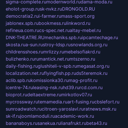
sigma-complete.ru
modernworld.ru
dama-moda.ru
eholot-group.ru
sk-nvkz.ru
DRONGOLD.RU
democratia2.ru
i-farmer.ru
mass-sport.org
jablonex.spb.ru
bookmess.ru
linkword.ru
refineua.com.ru
cs-spec.net.ru
altay-mebel.ru
DNK-THEATRE.RU
mechaniks.spb.ru
ipcamtechage.ru
skosta.ru
a-sun.ru
stroy-ldsp.ru
snowlands.org.ru
childrensshoes.ru
mrlizzy.ru
mebelsofiakrd.ru
bulizhenko.ru
rumantick.net.ru
mtszerno.ru
daily-fishing.ru
glushiteli-v-spb.ru
megasat.org.ru
localization.net.ru
flyingfish.pp.ru
ds5teremok.ru
aclib.spb.ru
komissionka30.ru
mag-profit.ru
icentre-74.ru
leasing-nsk.ru
hd39.ru
rcd.com.ru
bioprot.ru
deltaextreme.ru
mirkotlov07.ru
mycrossway.ru
temamedia.ru
art-fusing.ru
cbslefort.ru
sunroadwatch.ru
citroen-yaroslavl.ru
ratnews.msk.ru
sk-if.ru
joomlamoduli.ru
academic-work.ru
bananaboys.ru
sanekua.ru
lianafrukt.ru
beta43.ru