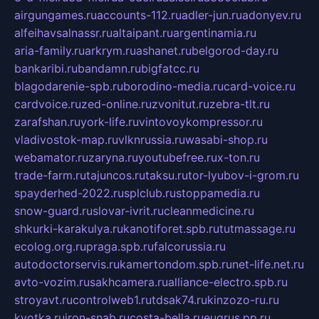
airgungames.ru
accounts-112.ru
adler-jun.ru
adonyev.ru
alfeihavsalnassr.ru
altaipant.ru
argentinamia.ru
aria-family.ru
arkrym.ru
ashanet.ru
belgorod-day.ru
bankaribi.ru
bandamn.ru
bigfatcc.ru
blagodarenie-spb.ru
borodino-media.ru
card-voice.ru
cardvoice.ru
zed-online.ru
zvonitut.ru
zebra-tlt.ru
zarafshan.ru
york-life.ru
vintovoykompressor.ru
vladivostok-map.ru
vlknrussia.ru
wasabi-shop.ru
webamator.ru
zaryna.ru
youtubefree.ru
x-ton.ru
trade-farm.ru
tajuncos.ru
taksu.ru
tor-lyubov-i-grom.ru
spayderhed-2022.ru
splclub.ru
stoppamedia.ru
snow-guard.ru
slovar-ivrit.ru
cleanmedicine.ru
shkurki-karakulya.ru
kanotiforet.spb.ru
tutmassage.ru
ecolog.org.ru
praga.spb.ru
falcorussia.ru
autodoctorservis.ru
kamertondom.spb.ru
net-life.net.ru
avto-vozim.ru
sakhcamera.ru
alliance-electro.spb.ru
stroyavt.ru
controlweb1.ru
tdsak74.ru
kinzozo-ru.ru
kvotka.ru
iron-snab.ru
costa-bella.ru
eugrus.pp.ru