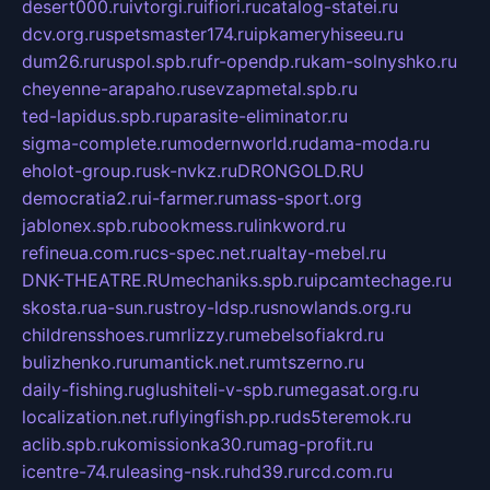
desert000.ru
ivtorgi.ru
ifiori.ru
catalog-statei.ru
dcv.org.ru
spetsmaster174.ru
ipkameryhiseeu.ru
dum26.ru
ruspol.spb.ru
fr-opendp.ru
kam-solnyshko.ru
cheyenne-arapaho.ru
sevzapmetal.spb.ru
ted-lapidus.spb.ru
parasite-eliminator.ru
sigma-complete.ru
modernworld.ru
dama-moda.ru
eholot-group.ru
sk-nvkz.ru
DRONGOLD.RU
democratia2.ru
i-farmer.ru
mass-sport.org
jablonex.spb.ru
bookmess.ru
linkword.ru
refineua.com.ru
cs-spec.net.ru
altay-mebel.ru
DNK-THEATRE.RU
mechaniks.spb.ru
ipcamtechage.ru
skosta.ru
a-sun.ru
stroy-ldsp.ru
snowlands.org.ru
childrensshoes.ru
mrlizzy.ru
mebelsofiakrd.ru
bulizhenko.ru
rumantick.net.ru
mtszerno.ru
daily-fishing.ru
glushiteli-v-spb.ru
megasat.org.ru
localization.net.ru
flyingfish.pp.ru
ds5teremok.ru
aclib.spb.ru
komissionka30.ru
mag-profit.ru
icentre-74.ru
leasing-nsk.ru
hd39.ru
rcd.com.ru