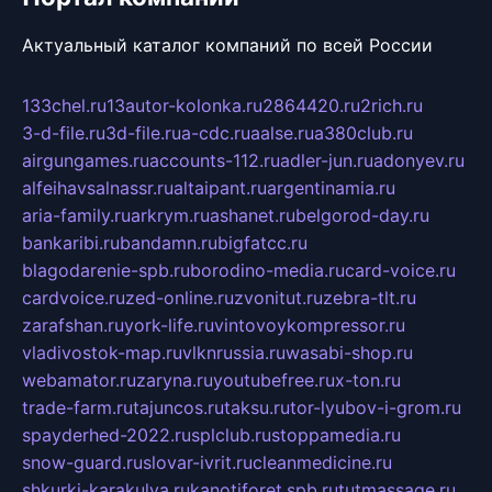
Актуальный каталог компаний по всей России
133chel.ru
13autor-kolonka.ru
2864420.ru
2rich.ru
3-d-file.ru
3d-file.ru
a-cdc.ru
aalse.ru
a380club.ru
airgungames.ru
accounts-112.ru
adler-jun.ru
adonyev.ru
alfeihavsalnassr.ru
altaipant.ru
argentinamia.ru
aria-family.ru
arkrym.ru
ashanet.ru
belgorod-day.ru
bankaribi.ru
bandamn.ru
bigfatcc.ru
blagodarenie-spb.ru
borodino-media.ru
card-voice.ru
cardvoice.ru
zed-online.ru
zvonitut.ru
zebra-tlt.ru
zarafshan.ru
york-life.ru
vintovoykompressor.ru
vladivostok-map.ru
vlknrussia.ru
wasabi-shop.ru
webamator.ru
zaryna.ru
youtubefree.ru
x-ton.ru
trade-farm.ru
tajuncos.ru
taksu.ru
tor-lyubov-i-grom.ru
spayderhed-2022.ru
splclub.ru
stoppamedia.ru
snow-guard.ru
slovar-ivrit.ru
cleanmedicine.ru
shkurki-karakulya.ru
kanotiforet.spb.ru
tutmassage.ru