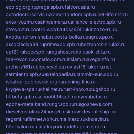
ecolog.org.ru
praga.spb.ru
falcorussia.ru
autodoctorservis.ru
kamertondom.spb.ru
net-life.net.ru
avto-vozim.ru
sakhcamera.ru
alliance-electro.spb.ru
stroyavt.ru
controlweb1.ru
tdsak74.ru
kinzozo-ru.ru
kvotka.ru
iron-snab.ru
costa-bella.ru
eugrus.pp.ru
associaciya39.ru
primexpo.spb.ru
bezmorchin.ru
ia2.ru
cpt21.ru
ispecspb.ru
regahost.ru
kolosok-elita.ru
tae-kwon.ru
consrio.com.ru
insiam.ru
avegainfo.ru
archery161.ru
bigencyclica.ru
vlast16.ru
korru.net
sarmiento.spb.su
extelopedia.ru
lammin-suo.spb.ru
iskatour.spb.ru
snpi.org.ru
running-line.ru
krygeva-spa.ru
chel.net.ru
rust-loco.ru
dugshop.ru
hl-beta.spb.ru
school494.spb.ru
mymubaby.ru
epoha-metalband.ru
ngr.spb.ru
rusgosnews.com
dieselvostok.ru
24hostel.msk.ru
w-dev.ru
f-ship.ru
regsmi.ru
filmnetwork.ru
malinasp.ru
kinosvin.ru
h2o-salon.ru
malutkayork.ru
deltaprim.spb.ru