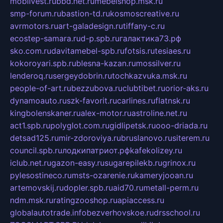
mobilvest.ru
bbd.net.ru
mebelshop.msk.ru
smp-forum.ru
bastion-td.ru
kosmoscreative.ru
avrmotors.ru
art-galadesign.ru
tiffany-c.ru
ecostep-samara.ru
d-p.spb.ru
галактика73.рф
sko.com.ru
davitamebel-spb.ru
fotsis.ru
tesiaes.ru
kokoroyari.spb.ru
blesna-kazan.ru
mossilver.ru
lenderoq.ru
sergeydobrin.ru
tochkazvuka.msk.ru
people-of-art.ru
bezzubova.ru
clubtibet.ru
orior-aks.ru
dynamoauto.ru
szk-favorit.ru
carlines.ru
flatnsk.ru
kingbolenskaner.ru
alex-motor.ru
astroline.net.ru
act1.spb.ru
polyglot.com.ru
gidlipetsk.ru
ooo-driada.ru
detsad125.ru
mir-zdoroviya.ru
bruslanovo.ru
siterem.ru
council.spb.ru
лодкипатриот.рф
kafekolizey.ru
iclub.net.ru
gazon-easy.ru
sugarepilekb.ru
grinox.ru
pylesostineco.ru
msts-ozarenie.ru
kameryjooan.ru
artemovskij.ru
dopler.spb.ru
aid70.ru
metall-perm.ru
ndm.msk.ru
ratingzooshop.ru
apiaccess.ru
globalautotrade.info
bezverhovskoe.ru
drsschool.ru