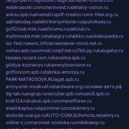
tango-perm.ru
gooddir.ru
sgv.su
multiki-online.com
webkrasotki.com
cherinvest.ru
detskiy-ostrov.ru
ankou.spb.ru
alvesta1.ru
pdf-creator.ru
nix-files.org.ru
sakhatoday.ru
elektrikersymboler.ru
sputnikyes.ru
golf2club.msk.ru
aeforums.ru
zallclub.ru
multimodal.msk.ru
habaigry.ru
haikko.ru
sobakopedia.ru
isz-fest.ru
ewnc.info
screensaver-clock.net.ru
volnav.spb.ru
comnat.ru
npf.net.ru
7bit.pp.ru
kalugatur.ru
tesiaes.ru
card.com.ru
kazanka.spb.ru
gildiya-kuznecov.ru
kameryboavision.ru
griffoncom.spb.ru
fabrika-emotsiy.ru
PARK-MATROSOVA.RU
agat.spb.ru
avtoyurist-moskva1.ru
hardware.org.ru
схема-авто.рф
dg-lab.ru
angrup.ru
recruiter.spb.ru
music8.spb.ru
krsk124.ru
kubok.spb.ru
romanofforex.ru
analitikaplus.ru
spyonline.ru
zosikamery.ru
sloboda-ural.pp.ru
AUTO-COM.SU
hohota.net
alimy.ru
online-z.com
aromat-vostoka.ru
otdelkaexp.ru