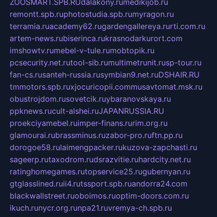
ZOOSMART.SPB.RU
dalakony.ru
medikijob.ru
remontt.spb.ru
photostudia.spb.ru
myragon.ru
terramia.ru
academy62.ru
gardengallereya.ru
rti.com.ru
artem-news.ru
biserinca.ru
krasnodarkurort.com
imshowtv.ru
mebel-v-tule.ru
mobtopik.ru
pcsecurity.net.ru
tool-sib.ru
multimetrunit.ru
sp-tour.ru
fan-cs.ru
santeh-russia.ru
symbian9.net.ru
DSHAIR.RU
tmmotors.spb.ru
xjocuricopii.com
musavtomat.msk.ru
obustrojdom.ru
sovetcik.ru
ybaranovskaya.ru
ppknews.ru
cult-alshei.ru
JAPANRUSSIA.RU
proekciyamebel.ru
imper-finans.ru
rim.org.ru
glamourai.ru
brassminus.ru
zabor-pro.ru
ftn.pp.ru
dorogoe58.ru
laimengpacker.ru
kuzova-zapchasti.ru
sageerp.ru
taxodrom.ru
dsrazvitie.ru
hardcity.net.ru
ratinghomegames.ru
topservice25.ru
gubernyan.ru
gtglasslined.ru
ii4.ru
tssport.spb.ru
andorra24.com
blackwallstreet.ru
oboimos.ru
optim-doors.com.ru
ikuch.ru
nycr.org.ru
npa21.ru
vremya-ch.spb.ru