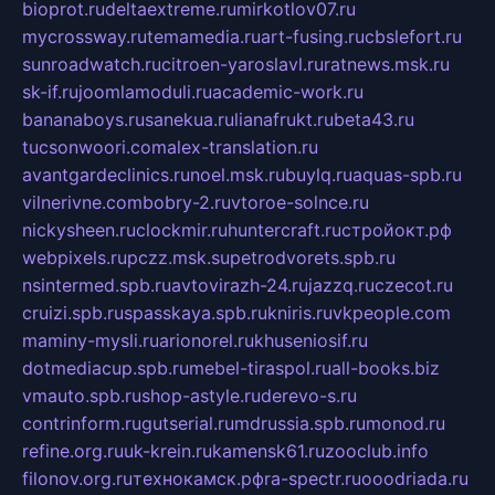
bioprot.ru
deltaextreme.ru
mirkotlov07.ru
mycrossway.ru
temamedia.ru
art-fusing.ru
cbslefort.ru
sunroadwatch.ru
citroen-yaroslavl.ru
ratnews.msk.ru
sk-if.ru
joomlamoduli.ru
academic-work.ru
bananaboys.ru
sanekua.ru
lianafrukt.ru
beta43.ru
tucsonwoori.com
alex-translation.ru
avantgardeclinics.ru
noel.msk.ru
buylq.ru
aquas-spb.ru
vilnerivne.com
bobry-2.ru
vtoroe-solnce.ru
nickysheen.ru
clockmir.ru
huntercraft.ru
стройокт.рф
webpixels.ru
pczz.msk.su
petrodvorets.spb.ru
nsintermed.spb.ru
avtovirazh-24.ru
jazzq.ru
czecot.ru
cruizi.spb.ru
spasskaya.spb.ru
kniris.ru
vkpeople.com
maminy-mysli.ru
arionorel.ru
khuseniosif.ru
dotmediacup.spb.ru
mebel-tiraspol.ru
all-books.biz
vmauto.spb.ru
shop-astyle.ru
derevo-s.ru
contrinform.ru
gutserial.ru
mdrussia.spb.ru
monod.ru
refine.org.ru
uk-krein.ru
kamensk61.ru
zooclub.info
filonov.org.ru
технокамск.рф
ra-spectr.ru
ooodriada.ru