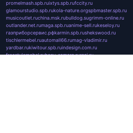
promelmash.spb.ru
ixtys.spb.ru
fccity.ru
glamourstudio.spb.ru
kola-nature.org
spbmaster.spb.ru
musicoutlet.ru
china.msk.ru
bulldog.su
grimm-online.ru
outlander.net.ru
maga.spb.ru
anime-sell.ru
keseloy.ru
газприборсервис.рф
karmin.spb.ru
shekswood.ru
tischlermebel.ru
automall66.ru
mag-vladimir.ru
yardbar.ru
kiwitour.spb.ru
indesign.com.ru
freestylemebel.ru
bany-samara.ru
rsei.ru
naidisvoyput.ru
mgsn-invest.ru
ipkamerasannce.ru
alicante-house.ru
ibelka74.ru
cozyhouse.info
vlkargalev-studio.ru
700mb.ru
figura-ufa.ru
alina-live.ru
belarusiannews.ru
womenknow.ru
dos-vniimk.ru
sega.net.ru
dv.net.ru
phenomenonsofhistory.com
telesputnik.net.ru
wall.pp.ru
pylesosroidmi.ru
gtc-clan.ru
cligs.ru
bibikazap.ru
popova.org.ru
netwhistler.spb.ru
bellvil.ru
bonzon.ru
iss-vladik.ru
defiparis.net.ru
las-gryzas.ru
amku.ru
electednews.spb.ru
feather.org.ru
spar72.ru
tankiigri.ru