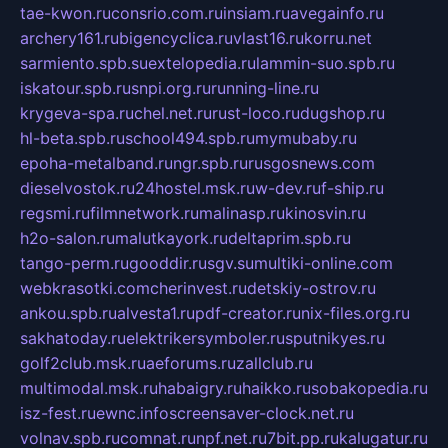
tae-kwon.ru
consrio.com.ru
insiam.ru
avegainfo.ru
archery161.ru
bigencyclica.ru
vlast16.ru
korru.net
sarmiento.spb.su
extelopedia.ru
lammin-suo.spb.ru
iskatour.spb.ru
snpi.org.ru
running-line.ru
krygeva-spa.ru
chel.net.ru
rust-loco.ru
dugshop.ru
hl-beta.spb.ru
school494.spb.ru
mymubaby.ru
epoha-metalband.ru
ngr.spb.ru
rusgosnews.com
dieselvostok.ru
24hostel.msk.ru
w-dev.ru
f-ship.ru
regsmi.ru
filmnetwork.ru
malinasp.ru
kinosvin.ru
h2o-salon.ru
malutkayork.ru
deltaprim.spb.ru
tango-perm.ru
gooddir.ru
sgv.su
multiki-online.com
webkrasotki.com
cherinvest.ru
detskiy-ostrov.ru
ankou.spb.ru
alvesta1.ru
pdf-creator.ru
nix-files.org.ru
sakhatoday.ru
elektrikersymboler.ru
sputnikyes.ru
golf2club.msk.ru
aeforums.ru
zallclub.ru
multimodal.msk.ru
habaigry.ru
haikko.ru
sobakopedia.ru
isz-fest.ru
ewnc.info
screensaver-clock.net.ru
volnav.spb.ru
comnat.ru
npf.net.ru
7bit.pp.ru
kalugatur.ru