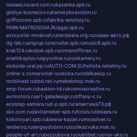
tesiaes.ru
card.com.ru
kazanka.spb.ru
gildiya-kuznecov.ru
kameryboavision.ru
griffoncom.spb.ru
fabrika-emotsiy.ru
PARK-MATROSOVA.RU
agat.spb.ru
avtoyurist-moskva1.ru
hardware.org.ru
схема-авто.рф
dg-lab.ru
angrup.ru
recruiter.spb.ru
music8.spb.ru
krsk124.ru
kubok.spb.ru
romanofforex.ru
analitikaplus.ru
spyonline.ru
zosikamery.ru
sloboda-ural.pp.ru
AUTO-COM.SU
hohota.net
alimy.ru
online-z.com
aromat-vostoka.ru
otdelkaexp.ru
mobilvest.ru
bbd.net.ru
mebelshop.msk.ru
smp-forum.ru
bastion-td.ru
kosmoscreative.ru
avrmotors.ru
art-galadesign.ru
tiffany-c.ru
ecostep-samara.ru
d-p.spb.ru
галактика73.рф
sko.com.ru
davitamebel-spb.ru
fotsis.ru
tesiaes.ru
kokoroyari.spb.ru
blesna-kazan.ru
mossilver.ru
lenderoq.ru
sergeydobrin.ru
tochkazvuka.msk.ru
people-of-art.ru
bezzubova.ru
clubtibet.ru
orior-aks.ru