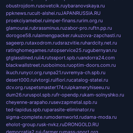
obustrojdom.ru
sovetcik.ru
ybaranovskaya.ru
ppknews.ru
cult-alshei.ru
JAPANRUSSIA.RU
proekciyamebel.ru
imper-finans.ru
rim.org.ru
glamourai.ru
brassminus.ru
zabor-pro.ru
ftn.pp.ru
dorogoe58.ru
laimengpacker.ru
kuzova-zapchasti.ru
sageerp.ru
taxodrom.ru
dsrazvitie.ru
hardcity.net.ru
ratinghomegames.ru
topservice25.ru
gubernyan.ru
gtglasslined.ru
ii4.ru
tssport.spb.ru
andorra24.com
blackwallstreet.ru
oboimos.ru
optim-doors.com.ru
ikuch.ru
nycr.org.ru
npa21.ru
vremya-ch.spb.ru
desert000.ru
ivtorgi.ru
ifiori.ru
catalog-statei.ru
dcv.org.ru
spetsmaster174.ru
ipkameryhiseeu.ru
dum26.ru
ruspol.spb.ru
fr-opendp.ru
kam-solnyshko.ru
cheyenne-arapaho.ru
sevzapmetal.spb.ru
ted-lapidus.spb.ru
parasite-eliminator.ru
sigma-complete.ru
modernworld.ru
dama-moda.ru
eholot-group.ru
sk-nvkz.ru
DRONGOLD.RU
democratia2.ru
i-farmer.ru
mass-sport.org