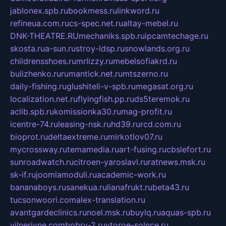
jablonex.spb.ru
bookmess.ru
linkword.ru
refineua.com.ru
cs-spec.net.ru
altay-mebel.ru
DNK-THEATRE.RU
mechaniks.spb.ru
ipcamtechage.ru
skosta.ru
a-sun.ru
stroy-ldsp.ru
snowlands.org.ru
childrensshoes.ru
mrlizzy.ru
mebelsofiakrd.ru
bulizhenko.ru
rumantick.net.ru
mtszerno.ru
daily-fishing.ru
glushiteli-v-spb.ru
megasat.org.ru
localization.net.ru
flyingfish.pp.ru
ds5teremok.ru
aclib.spb.ru
komissionka30.ru
mag-profit.ru
icentre-74.ru
leasing-nsk.ru
hd39.ru
rcd.com.ru
bioprot.ru
deltaextreme.ru
mirkotlov07.ru
mycrossway.ru
temamedia.ru
art-fusing.ru
cbslefort.ru
sunroadwatch.ru
citroen-yaroslavl.ru
ratnews.msk.ru
sk-if.ru
joomlamoduli.ru
academic-work.ru
bananaboys.ru
sanekua.ru
lianafrukt.ru
beta43.ru
tucsonwoori.com
alex-translation.ru
avantgardeclinics.ru
noel.msk.ru
buylq.ru
aquas-spb.ru
vilnerivne.com
bobry-2.ru
vtoroe-solnce.ru