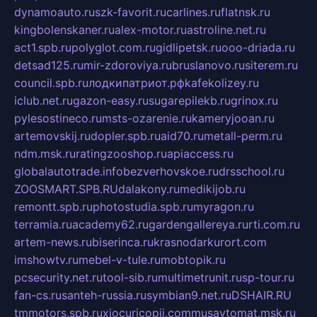
dynamoauto.ru
szk-favorit.ru
carlines.ru
flatnsk.ru
kingbolenskaner.ru
alex-motor.ru
astroline.net.ru
act1.spb.ru
polyglot.com.ru
gidlipetsk.ru
ooo-driada.ru
detsad125.ru
mir-zdoroviya.ru
bruslanovo.ru
siterem.ru
council.spb.ru
лодкипатриот.рф
kafekolizey.ru
iclub.net.ru
gazon-easy.ru
sugarepilekb.ru
grinox.ru
pylesostineco.ru
msts-ozarenie.ru
kameryjooan.ru
artemovskij.ru
dopler.spb.ru
aid70.ru
metall-perm.ru
ndm.msk.ru
ratingzooshop.ru
apiaccess.ru
globalautotrade.info
bezverhovskoe.ru
drsschool.ru
ZOOSMART.SPB.RU
dalakony.ru
medikijob.ru
remontt.spb.ru
photostudia.spb.ru
myragon.ru
terramia.ru
academy62.ru
gardengallereya.ru
rti.com.ru
artem-news.ru
biserinca.ru
krasnodarkurort.com
imshowtv.ru
mebel-v-tule.ru
mobtopik.ru
pcsecurity.net.ru
tool-sib.ru
multimetrunit.ru
sp-tour.ru
fan-cs.ru
santeh-russia.ru
symbian9.net.ru
DSHAIR.RU
tmmotors.spb.ru
xjocuricopii.com
musavtomat.msk.ru