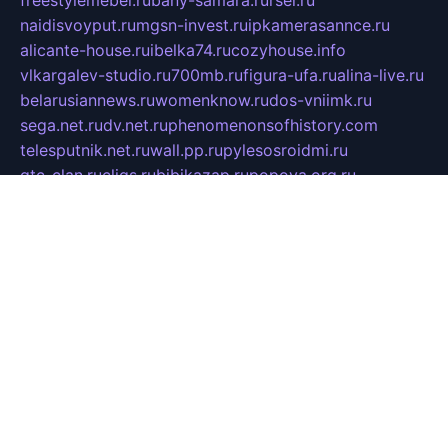
freestylemebel.ru
bany-samara.ru
rsei.ru
naidisvoyput.ru
mgsn-invest.ru
ipkamerasannce.ru
alicante-house.ru
ibelka74.ru
cozyhouse.info
vlkargalev-studio.ru
700mb.ru
figura-ufa.ru
alina-live.ru
belarusiannews.ru
womenknow.ru
dos-vniimk.ru
sega.net.ru
dv.net.ru
phenomenonsofhistory.com
telesputnik.net.ru
wall.pp.ru
pylesosroidmi.ru
gtc-clan.ru
cligs.ru
bibikazap.ru
popova.org.ru
netwhistler.spb.ru
bellvil.ru
bonzon.ru
iss-vladik.ru
defiparis.net.ru
las-gryzas.ru
amku.ru
electednews.spb.ru
feather.org.ru
spar72.ru
tankiigri.ru
dominus.com.ru
ibtree.ru
sanykool.pp.ru
unixlib.org.ru
menatep.spb.ru
gartenterrassen.ru
printeka.ru
skvozilka.com.ru
parkovka-pub.ru
lovemobi.ru
art-ru.ru
emulatorz.com.ru
alucomp.com.ru
tatforum.com.ru
alternativa-profi.ru
dermakler.ru
artsurvey.ru
aredir.ru
khimspas.ru
centr-maxi.ru
2018r.ru
bort-stomer-defort.ru
professional2.ru
gibsons.ru