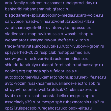
aria-family.ru
arkrym.ru
ashanet.ru
belgorod-day.ru
bankaribi.ru
bandamn.ru
bigfatcc.ru
blagodarenie-spb.ru
borodino-media.ru
card-voice.ru
cardvoice.ru
zed-online.ru
zvonitut.ru
zebra-tlt.ru
zarafshan.ru
york-life.ru
vintovoykompressor.ru
vladivostok-map.ru
vlknrussia.ru
wasabi-shop.ru
webamator.ru
zaryna.ru
youtubefree.ru
x-ton.ru
trade-farm.ru
tajuncos.ru
taksu.ru
tor-lyubov-i-grom.ru
spayderhed-2022.ru
splclub.ru
stoppamedia.ru
snow-guard.ru
slovar-ivrit.ru
cleanmedicine.ru
shkurki-karakulya.ru
kanotiforet.spb.ru
tutmassage.ru
ecolog.org.ru
praga.spb.ru
falcorussia.ru
autodoctorservis.ru
kamertondom.spb.ru
net-life.net.ru
avto-vozim.ru
sakhcamera.ru
alliance-electro.spb.ru
stroyavt.ru
controlweb1.ru
tdsak74.ru
kinzozo-ru.ru
kvotka.ru
iron-snab.ru
costa-bella.ru
eugrus.pp.ru
associaciya39.ru
primexpo.spb.ru
bezmorchin.ru
ia2.ru
cpt21.ru
ispecspb.ru
regahost.ru
kolosok-elita.ru