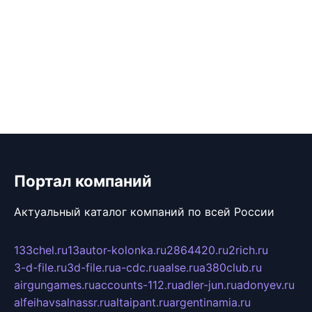
Портал компаний
Актуальный каталог компаний по всей России
133chel.ru
13autor-kolonka.ru
2864420.ru
2rich.ru
3-d-file.ru
3d-file.ru
a-cdc.ru
aalse.ru
a380club.ru
airgungames.ru
accounts-112.ru
adler-jun.ru
adonyev.ru
alfeihavsalnassr.ru
altaipant.ru
argentinamia.ru