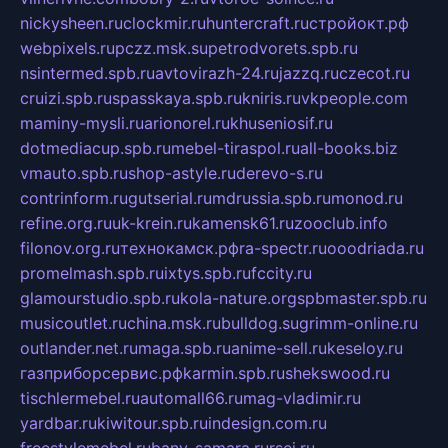
nickysheen.ru
clockmir.ru
huntercraft.ru
стройокт.рф
webpixels.ru
pczz.msk.su
petrodvorets.spb.ru
nsintermed.spb.ru
avtovirazh-24.ru
jazzq.ru
czecot.ru
cruizi.spb.ru
spasskaya.spb.ru
kniris.ru
vkpeople.com
maminy-mysli.ru
arionorel.ru
khuseniosif.ru
dotmediacup.spb.ru
mebel-tiraspol.ru
all-books.biz
vmauto.spb.ru
shop-astyle.ru
derevo-s.ru
contrinform.ru
gutserial.ru
mdrussia.spb.ru
monod.ru
refine.org.ru
uk-krein.ru
kamensk61.ru
zooclub.info
filonov.org.ru
технокамск.рф
ra-spectr.ru
ooodriada.ru
promelmash.spb.ru
ixtys.spb.ru
fccity.ru
glamourstudio.spb.ru
kola-nature.org
spbmaster.spb.ru
musicoutlet.ru
china.msk.ru
bulldog.su
grimm-online.ru
outlander.net.ru
maga.spb.ru
anime-sell.ru
keseloy.ru
газприборсервис.рф
karmin.spb.ru
shekswood.ru
tischlermebel.ru
automall66.ru
mag-vladimir.ru
yardbar.ru
kiwitour.spb.ru
indesign.com.ru