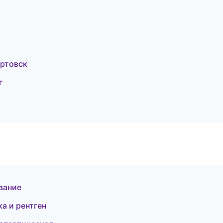
артовск
г
вание
ка и рентген