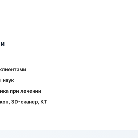
ми
 клиентами
ы наук
тика при лечении
оп, 3D-сканер, КТ