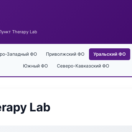
ункт Therapy Lab
ро-Западный ФО
Приволжский ФО
Уральский ФО
Южный ФО
Северо-Кавказский ФО
rapy Lab