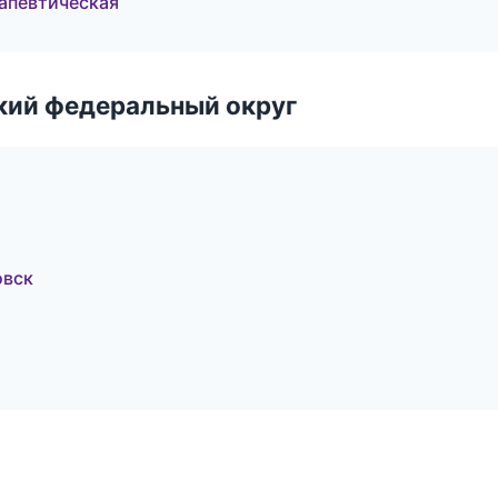
рапевтическая
ский федеральный округ
овск