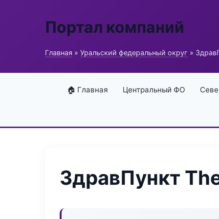
Портал компаний
Главная
»
Уральский федеральный округ
» ЗдравП
🏠 Главная
Центральный ФО
Севе
ЗдравПункт The