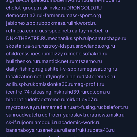
sigma-complete.ru
modernworld.ru
dama-moda.ru
eholot-group.ru
sk-nvkz.ru
DRONGOLD.RU
democratia2.ru
i-farmer.ru
mass-sport.org
jablonex.spb.ru
bookmess.ru
linkword.ru
refineua.com.ru
cs-spec.net.ru
altay-mebel.ru
DNK-THEATRE.RU
mechaniks.spb.ru
ipcamtechage.ru
skosta.ru
a-sun.ru
stroy-ldsp.ru
snowlands.org.ru
childrensshoes.ru
mrlizzy.ru
mebelsofiakrd.ru
bulizhenko.ru
rumantick.net.ru
mtszerno.ru
daily-fishing.ru
glushiteli-v-spb.ru
megasat.org.ru
localization.net.ru
flyingfish.pp.ru
ds5teremok.ru
aclib.spb.ru
komissionka30.ru
mag-profit.ru
icentre-74.ru
leasing-nsk.ru
hd39.ru
rcd.com.ru
bioprot.ru
deltaextreme.ru
mirkotlov07.ru
mycrossway.ru
temamedia.ru
art-fusing.ru
cbslefort.ru
sunroadwatch.ru
citroen-yaroslavl.ru
ratnews.msk.ru
sk-if.ru
joomlamoduli.ru
academic-work.ru
bananaboys.ru
sanekua.ru
lianafrukt.ru
beta43.ru