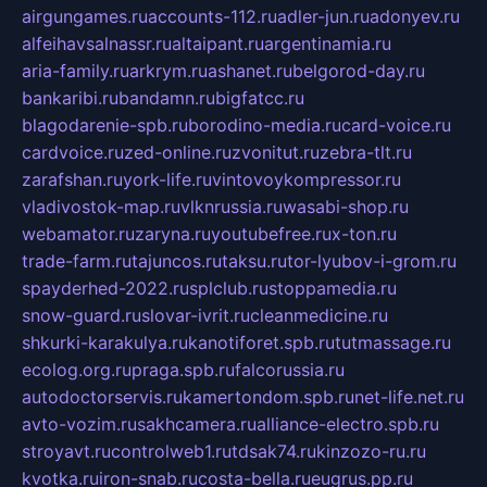
airgungames.ru
accounts-112.ru
adler-jun.ru
adonyev.ru
alfeihavsalnassr.ru
altaipant.ru
argentinamia.ru
aria-family.ru
arkrym.ru
ashanet.ru
belgorod-day.ru
bankaribi.ru
bandamn.ru
bigfatcc.ru
blagodarenie-spb.ru
borodino-media.ru
card-voice.ru
cardvoice.ru
zed-online.ru
zvonitut.ru
zebra-tlt.ru
zarafshan.ru
york-life.ru
vintovoykompressor.ru
vladivostok-map.ru
vlknrussia.ru
wasabi-shop.ru
webamator.ru
zaryna.ru
youtubefree.ru
x-ton.ru
trade-farm.ru
tajuncos.ru
taksu.ru
tor-lyubov-i-grom.ru
spayderhed-2022.ru
splclub.ru
stoppamedia.ru
snow-guard.ru
slovar-ivrit.ru
cleanmedicine.ru
shkurki-karakulya.ru
kanotiforet.spb.ru
tutmassage.ru
ecolog.org.ru
praga.spb.ru
falcorussia.ru
autodoctorservis.ru
kamertondom.spb.ru
net-life.net.ru
avto-vozim.ru
sakhcamera.ru
alliance-electro.spb.ru
stroyavt.ru
controlweb1.ru
tdsak74.ru
kinzozo-ru.ru
kvotka.ru
iron-snab.ru
costa-bella.ru
eugrus.pp.ru