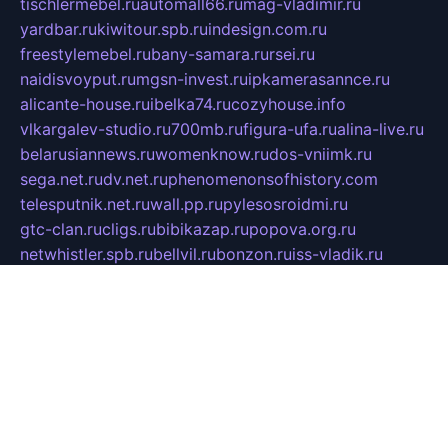
tischlermebel.ru
automall66.ru
mag-vladimir.ru
yardbar.ru
kiwitour.spb.ru
indesign.com.ru
freestylemebel.ru
bany-samara.ru
rsei.ru
naidisvoyput.ru
mgsn-invest.ru
ipkamerasannce.ru
alicante-house.ru
ibelka74.ru
cozyhouse.info
vlkargalev-studio.ru
700mb.ru
figura-ufa.ru
alina-live.ru
belarusiannews.ru
womenknow.ru
dos-vniimk.ru
sega.net.ru
dv.net.ru
phenomenonsofhistory.com
telesputnik.net.ru
wall.pp.ru
pylesosroidmi.ru
gtc-clan.ru
cligs.ru
bibikazap.ru
popova.org.ru
netwhistler.spb.ru
bellvil.ru
bonzon.ru
iss-vladik.ru
defiparis.net.ru
las-gryzas.ru
amku.ru
electednews.spb.ru
feather.org.ru
spar72.ru
tankiigri.ru
dominus.com.ru
ibtree.ru
sanykool.pp.ru
unixlib.org.ru
menatep.spb.ru
gartenterrassen.ru
printeka.ru
skvozilka.com.ru
parkovka-pub.ru
lovemobi.ru
art-ru.ru
emulatorz.com.ru
alucomp.com.ru
tatforum.com.ru
alternativa-profi.ru
dermakler.ru
artsurvey.ru
aredir.ru