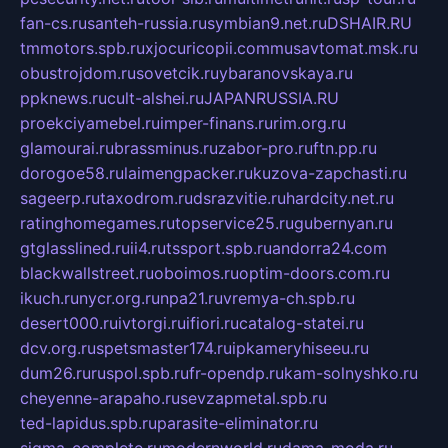
fan-cs.ru
santeh-russia.ru
symbian9.net.ru
DSHAIR.RU
tmmotors.spb.ru
xjocuricopii.com
musavtomat.msk.ru
obustrojdom.ru
sovetcik.ru
ybaranovskaya.ru
ppknews.ru
cult-alshei.ru
JAPANRUSSIA.RU
proekciyamebel.ru
imper-finans.ru
rim.org.ru
glamourai.ru
brassminus.ru
zabor-pro.ru
ftn.pp.ru
dorogoe58.ru
laimengpacker.ru
kuzova-zapchasti.ru
sageerp.ru
taxodrom.ru
dsrazvitie.ru
hardcity.net.ru
ratinghomegames.ru
topservice25.ru
gubernyan.ru
gtglasslined.ru
ii4.ru
tssport.spb.ru
andorra24.com
blackwallstreet.ru
oboimos.ru
optim-doors.com.ru
ikuch.ru
nycr.org.ru
npa21.ru
vremya-ch.spb.ru
desert000.ru
ivtorgi.ru
ifiori.ru
catalog-statei.ru
dcv.org.ru
spetsmaster174.ru
ipkameryhiseeu.ru
dum26.ru
ruspol.spb.ru
fr-opendp.ru
kam-solnyshko.ru
cheyenne-arapaho.ru
sevzapmetal.spb.ru
ted-lapidus.spb.ru
parasite-eliminator.ru