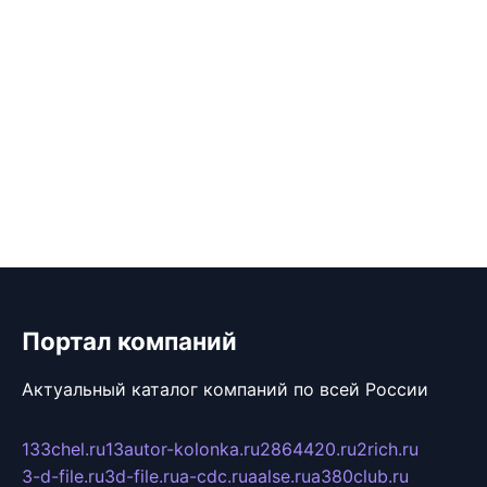
Портал компаний
Актуальный каталог компаний по всей России
133chel.ru
13autor-kolonka.ru
2864420.ru
2rich.ru
3-d-file.ru
3d-file.ru
a-cdc.ru
aalse.ru
a380club.ru