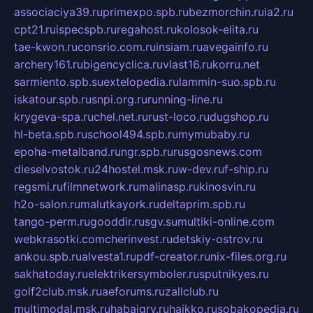
associaciya39.ru
primexpo.spb.ru
bezmorchin.ru
ia2.ru
cpt21.ru
ispecspb.ru
regahost.ru
kolosok-elita.ru
tae-kwon.ru
consrio.com.ru
insiam.ru
avegainfo.ru
archery161.ru
bigencyclica.ru
vlast16.ru
korru.net
sarmiento.spb.su
extelopedia.ru
lammin-suo.spb.ru
iskatour.spb.ru
snpi.org.ru
running-line.ru
krygeva-spa.ru
chel.net.ru
rust-loco.ru
dugshop.ru
hl-beta.spb.ru
school494.spb.ru
mymubaby.ru
epoha-metalband.ru
ngr.spb.ru
rusgosnews.com
dieselvostok.ru
24hostel.msk.ru
w-dev.ru
f-ship.ru
regsmi.ru
filmnetwork.ru
malinasp.ru
kinosvin.ru
h2o-salon.ru
malutkayork.ru
deltaprim.spb.ru
tango-perm.ru
gooddir.ru
sgv.su
multiki-online.com
webkrasotki.com
cherinvest.ru
detskiy-ostrov.ru
ankou.spb.ru
alvesta1.ru
pdf-creator.ru
nix-files.org.ru
sakhatoday.ru
elektrikersymboler.ru
sputnikyes.ru
golf2club.msk.ru
aeforums.ru
zallclub.ru
multimodal.msk.ru
habaigry.ru
haikko.ru
sobakopedia.ru