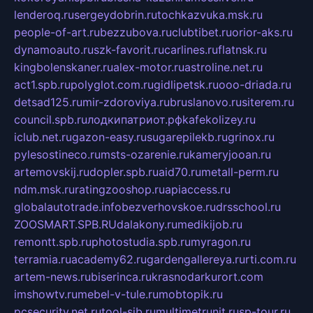
lenderoq.ru
sergeydobrin.ru
tochkazvuka.msk.ru
people-of-art.ru
bezzubova.ru
clubtibet.ru
orior-aks.ru
dynamoauto.ru
szk-favorit.ru
carlines.ru
flatnsk.ru
kingbolenskaner.ru
alex-motor.ru
astroline.net.ru
act1.spb.ru
polyglot.com.ru
gidlipetsk.ru
ooo-driada.ru
detsad125.ru
mir-zdoroviya.ru
bruslanovo.ru
siterem.ru
council.spb.ru
лодкипатриот.рф
kafekolizey.ru
iclub.net.ru
gazon-easy.ru
sugarepilekb.ru
grinox.ru
pylesostineco.ru
msts-ozarenie.ru
kameryjooan.ru
artemovskij.ru
dopler.spb.ru
aid70.ru
metall-perm.ru
ndm.msk.ru
ratingzooshop.ru
apiaccess.ru
globalautotrade.info
bezverhovskoe.ru
drsschool.ru
ZOOSMART.SPB.RU
dalakony.ru
medikijob.ru
remontt.spb.ru
photostudia.spb.ru
myragon.ru
terramia.ru
academy62.ru
gardengallereya.ru
rti.com.ru
artem-news.ru
biserinca.ru
krasnodarkurort.com
imshowtv.ru
mebel-v-tule.ru
mobtopik.ru
pcsecurity.net.ru
tool-sib.ru
multimetrunit.ru
sp-tour.ru