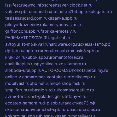
isz-fest.ru
ewnc.info
screensaver-clock.net.ru
volnav.spb.ru
comnat.ru
npf.net.ru
7bit.pp.ru
kalugatur.ru
tesiaes.ru
card.com.ru
kazanka.spb.ru
gildiya-kuznecov.ru
kameryboavision.ru
griffoncom.spb.ru
fabrika-emotsiy.ru
PARK-MATROSOVA.RU
agat.spb.ru
avtoyurist-moskva1.ru
hardware.org.ru
схема-авто.рф
dg-lab.ru
angrup.ru
recruiter.spb.ru
music8.spb.ru
krsk124.ru
kubok.spb.ru
romanofforex.ru
analitikaplus.ru
spyonline.ru
zosikamery.ru
sloboda-ural.pp.ru
AUTO-COM.SU
hohota.net
alimy.ru
online-z.com
aromat-vostoka.ru
otdelkaexp.ru
mobilvest.ru
bbd.net.ru
mebelshop.msk.ru
smp-forum.ru
bastion-td.ru
kosmoscreative.ru
avrmotors.ru
art-galadesign.ru
tiffany-c.ru
ecostep-samara.ru
d-p.spb.ru
галактика73.рф
sko.com.ru
davitamebel-spb.ru
fotsis.ru
tesiaes.ru
kokoroyari.spb.ru
blesna-kazan.ru
mossilver.ru