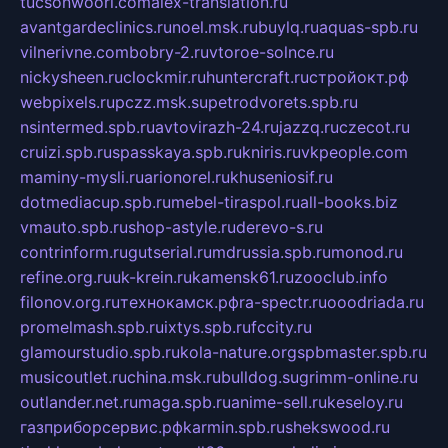
tucsonwoori.com
alex-translation.ru
avantgardeclinics.ru
noel.msk.ru
buylq.ru
aquas-spb.ru
vilnerivne.com
bobry-2.ru
vtoroe-solnce.ru
nickysheen.ru
clockmir.ru
huntercraft.ru
стройокт.рф
webpixels.ru
pczz.msk.su
petrodvorets.spb.ru
nsintermed.spb.ru
avtovirazh-24.ru
jazzq.ru
czecot.ru
cruizi.spb.ru
spasskaya.spb.ru
kniris.ru
vkpeople.com
maminy-mysli.ru
arionorel.ru
khuseniosif.ru
dotmediacup.spb.ru
mebel-tiraspol.ru
all-books.biz
vmauto.spb.ru
shop-astyle.ru
derevo-s.ru
contrinform.ru
gutserial.ru
mdrussia.spb.ru
monod.ru
refine.org.ru
uk-krein.ru
kamensk61.ru
zooclub.info
filonov.org.ru
технокамск.рф
ra-spectr.ru
ooodriada.ru
promelmash.spb.ru
ixtys.spb.ru
fccity.ru
glamourstudio.spb.ru
kola-nature.org
spbmaster.spb.ru
musicoutlet.ru
china.msk.ru
bulldog.su
grimm-online.ru
outlander.net.ru
maga.spb.ru
anime-sell.ru
keseloy.ru
газприборсервис.рф
karmin.spb.ru
shekswood.ru