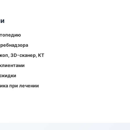
ми
ортопедию
требнадзора
оп, 3D-сканер, КТ
 клиентами
скидки
тика при лечении