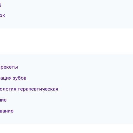
д
ок
брекеты
тация зубов
тология терапевтическая
ние
ование