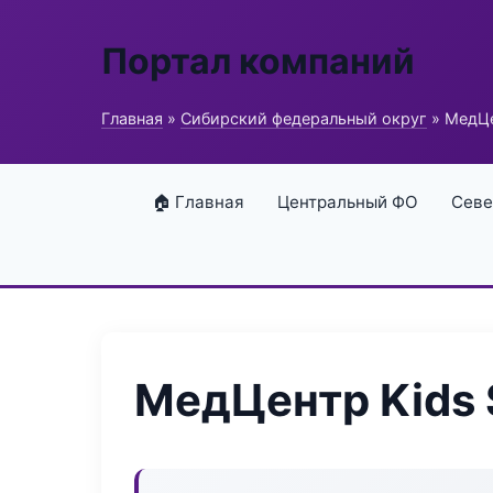
Портал компаний
Главная
»
Сибирский федеральный округ
» МедЦе
🏠 Главная
Центральный ФО
Севе
МедЦентр Kids 