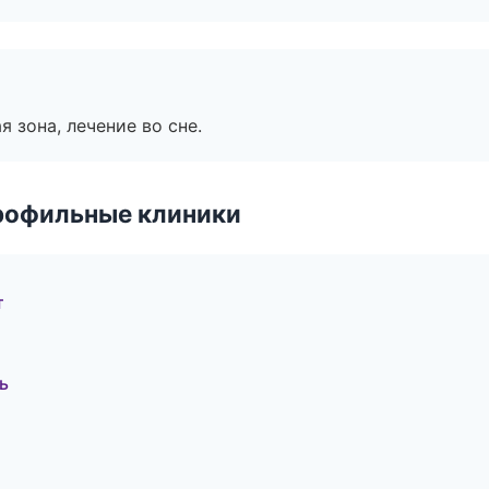
я зона, лечение во сне.
рофильные клиники
т
ь