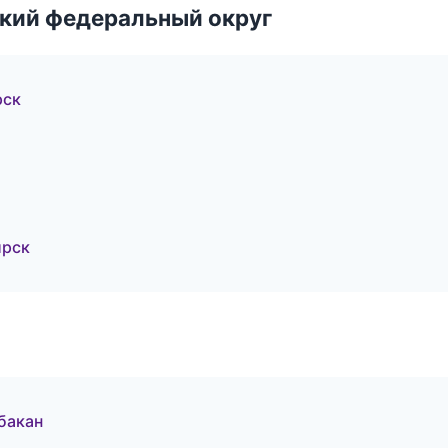
ский федеральный округ
рск
ирск
Абакан