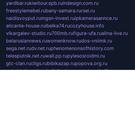
yardbar.ru
kiwitour.spb.ru
indesign.com.ru
freestylemebel.ru
bany-samara.ru
rsei.ru
naidisvoyput.ru
mgsn-invest.ru
ipkamerasannce.ru
alicante-house.ru
ibelka74.ru
cozyhouse.info
vlkargalev-studio.ru
700mb.ru
figura-ufa.ru
alina-live.ru
belarusiannews.ru
womenknow.ru
dos-vniimk.ru
sega.net.ru
dv.net.ru
phenomenonsofhistory.com
telesputnik.net.ru
wall.pp.ru
pylesosroidmi.ru
gtc-clan.ru
cligs.ru
bibikazap.ru
popova.org.ru
netwhistler.spb.ru
bellvil.ru
bonzon.ru
iss-vladik.ru
defiparis.net.ru
las-gryzas.ru
amku.ru
electednews.spb.ru
feather.org.ru
spar72.ru
tankiigri.ru
dominus.com.ru
ibtree.ru
sanykool.pp.ru
unixlib.org.ru
menatep.spb.ru
gartenterrassen.ru
printeka.ru
skvozilka.com.ru
parkovka-pub.ru
lovemobi.ru
art-ru.ru
emulatorz.com.ru
alucomp.com.ru
tatforum.com.ru
alternativa-profi.ru
dermakler.ru
artsurvey.ru
aredir.ru
khimspas.ru
centr-maxi.ru
2018r.ru