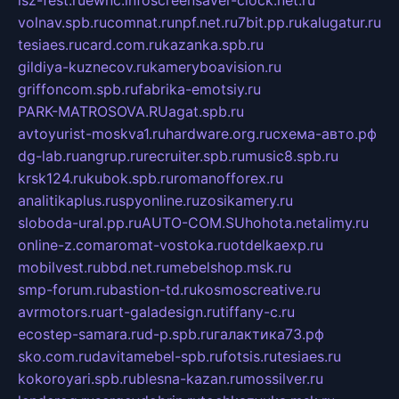
volnav.spb.ru
comnat.ru
npf.net.ru
7bit.pp.ru
kalugatur.ru
tesiaes.ru
card.com.ru
kazanka.spb.ru
gildiya-kuznecov.ru
kameryboavision.ru
griffoncom.spb.ru
fabrika-emotsiy.ru
PARK-MATROSOVA.RU
agat.spb.ru
avtoyurist-moskva1.ru
hardware.org.ru
схема-авто.рф
dg-lab.ru
angrup.ru
recruiter.spb.ru
music8.spb.ru
krsk124.ru
kubok.spb.ru
romanofforex.ru
analitikaplus.ru
spyonline.ru
zosikamery.ru
sloboda-ural.pp.ru
AUTO-COM.SU
hohota.net
alimy.ru
online-z.com
aromat-vostoka.ru
otdelkaexp.ru
mobilvest.ru
bbd.net.ru
mebelshop.msk.ru
smp-forum.ru
bastion-td.ru
kosmoscreative.ru
avrmotors.ru
art-galadesign.ru
tiffany-c.ru
ecostep-samara.ru
d-p.spb.ru
галактика73.рф
sko.com.ru
davitamebel-spb.ru
fotsis.ru
tesiaes.ru
kokoroyari.spb.ru
blesna-kazan.ru
mossilver.ru