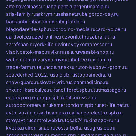
alfeihavsalnassr.ru
altaipant.ru
argentinamia.ru
aria-family.ru
arkrym.ru
ashanet.ru
belgorod-day.ru
bankaribi.ru
bandamn.ru
bigfatcc.ru
blagodarenie-spb.ru
borodino-media.ru
card-voice.ru
cardvoice.ru
zed-online.ru
zvonitut.ru
zebra-tlt.ru
zarafshan.ru
york-life.ru
vintovoykompressor.ru
vladivostok-map.ru
vlknrussia.ru
wasabi-shop.ru
webamator.ru
zaryna.ru
youtubefree.ru
x-ton.ru
trade-farm.ru
tajuncos.ru
taksu.ru
tor-lyubov-i-grom.ru
spayderhed-2022.ru
splclub.ru
stoppamedia.ru
snow-guard.ru
slovar-ivrit.ru
cleanmedicine.ru
shkurki-karakulya.ru
kanotiforet.spb.ru
tutmassage.ru
ecolog.org.ru
praga.spb.ru
falcorussia.ru
autodoctorservis.ru
kamertondom.spb.ru
net-life.net.ru
avto-vozim.ru
sakhcamera.ru
alliance-electro.spb.ru
stroyavt.ru
controlweb1.ru
tdsak74.ru
kinzozo-ru.ru
kvotka.ru
iron-snab.ru
costa-bella.ru
eugrus.pp.ru
associaciya39.ru
primexpo.spb.ru
bezmorchin.ru
ia2.ru