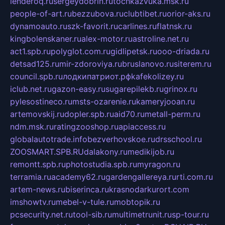
lenderoq.ru
sergeydobrin.ru
tochkazvuka.msk.ru
people-of-art.ru
bezzubova.ru
clubtibet.ru
orior-aks.ru
dynamoauto.ru
szk-favorit.ru
carlines.ru
flatnsk.ru
kingbolenskaner.ru
alex-motor.ru
astroline.net.ru
act1.spb.ru
polyglot.com.ru
gidlipetsk.ru
ooo-driada.ru
detsad125.ru
mir-zdoroviya.ru
bruslanovo.ru
siterem.ru
council.spb.ru
лодкипатриот.рф
kafekolizey.ru
iclub.net.ru
gazon-easy.ru
sugarepilekb.ru
grinox.ru
pylesostineco.ru
msts-ozarenie.ru
kameryjooan.ru
artemovskij.ru
dopler.spb.ru
aid70.ru
metall-perm.ru
ndm.msk.ru
ratingzooshop.ru
apiaccess.ru
globalautotrade.info
bezverhovskoe.ru
drsschool.ru
ZOOSMART.SPB.RU
dalakony.ru
medikijob.ru
remontt.spb.ru
photostudia.spb.ru
myragon.ru
terramia.ru
academy62.ru
gardengallereya.ru
rti.com.ru
artem-news.ru
biserinca.ru
krasnodarkurort.com
imshowtv.ru
mebel-v-tule.ru
mobtopik.ru
pcsecurity.net.ru
tool-sib.ru
multimetrunit.ru
sp-tour.ru