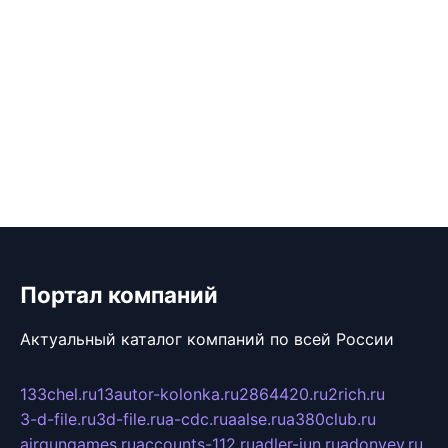
Портал компаний
Актуальный каталог компаний по всей России
133chel.ru
13autor-kolonka.ru
2864420.ru
2rich.ru
3-d-file.ru
3d-file.ru
a-cdc.ru
aalse.ru
a380club.ru
airgungames.ru
accounts-112.ru
adler-jun.ru
adonyev.ru