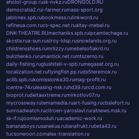
eholot-group.ru
sk-nvkz.ru
DRONGOLD.RU
democratia2.ru
i-farmer.ru
mass-sport.org
jablonex.spb.ru
bookmess.ru
linkword.ru
refineua.com.ru
cs-spec.net.ru
altay-mebel.ru
DNK-THEATRE.RU
mechaniks.spb.ru
ipcamtechage.ru
skosta.ru
a-sun.ru
stroy-ldsp.ru
snowlands.org.ru
childrensshoes.ru
mrlizzy.ru
mebelsofiakrd.ru
bulizhenko.ru
rumantick.net.ru
mtszerno.ru
daily-fishing.ru
glushiteli-v-spb.ru
megasat.org.ru
localization.net.ru
flyingfish.pp.ru
ds5teremok.ru
aclib.spb.ru
komissionka30.ru
mag-profit.ru
icentre-74.ru
leasing-nsk.ru
hd39.ru
rcd.com.ru
bioprot.ru
deltaextreme.ru
mirkotlov07.ru
mycrossway.ru
temamedia.ru
art-fusing.ru
cbslefort.ru
sunroadwatch.ru
citroen-yaroslavl.ru
ratnews.msk.ru
sk-if.ru
joomlamoduli.ru
academic-work.ru
bananaboys.ru
sanekua.ru
lianafrukt.ru
beta43.ru
tucsonwoori.com
alex-translation.ru