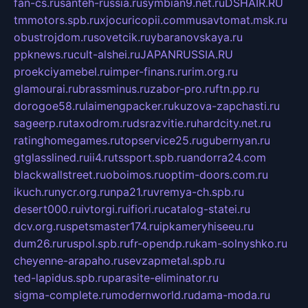
fan-cs.ru
santeh-russia.ru
symbian9.net.ru
DSHAIR.RU
tmmotors.spb.ru
xjocuricopii.com
musavtomat.msk.ru
obustrojdom.ru
sovetcik.ru
ybaranovskaya.ru
ppknews.ru
cult-alshei.ru
JAPANRUSSIA.RU
proekciyamebel.ru
imper-finans.ru
rim.org.ru
glamourai.ru
brassminus.ru
zabor-pro.ru
ftn.pp.ru
dorogoe58.ru
laimengpacker.ru
kuzova-zapchasti.ru
sageerp.ru
taxodrom.ru
dsrazvitie.ru
hardcity.net.ru
ratinghomegames.ru
topservice25.ru
gubernyan.ru
gtglasslined.ru
ii4.ru
tssport.spb.ru
andorra24.com
blackwallstreet.ru
oboimos.ru
optim-doors.com.ru
ikuch.ru
nycr.org.ru
npa21.ru
vremya-ch.spb.ru
desert000.ru
ivtorgi.ru
ifiori.ru
catalog-statei.ru
dcv.org.ru
spetsmaster174.ru
ipkameryhiseeu.ru
dum26.ru
ruspol.spb.ru
fr-opendp.ru
kam-solnyshko.ru
cheyenne-arapaho.ru
sevzapmetal.spb.ru
ted-lapidus.spb.ru
parasite-eliminator.ru
sigma-complete.ru
modernworld.ru
dama-moda.ru