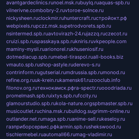
avantgardeclinics.ru
noel.msk.ru
buylq.ru
aquas-spb.ru
vilnerivne.com
bobry-2.ru
vtoroe-solnce.ru
nickysheen.ru
clockmir.ru
huntercraft.ru
стройокт.рф
webpixels.ru
pczz.msk.su
petrodvorets.spb.ru
nsintermed.spb.ru
avtovirazh-24.ru
jazzq.ru
czecot.ru
cruizi.spb.ru
spasskaya.spb.ru
kniris.ru
vkpeople.com
maminy-mysli.ru
arionorel.ru
khuseniosif.ru
dotmediacup.spb.ru
mebel-tiraspol.ru
all-books.biz
vmauto.spb.ru
shop-astyle.ru
derevo-s.ru
contrinform.ru
gutserial.ru
mdrussia.spb.ru
monod.ru
refine.org.ru
uk-krein.ru
kamensk61.ru
zooclub.info
filonov.org.ru
технокамск.рф
ra-spectr.ru
ooodriada.ru
promelmash.spb.ru
ixtys.spb.ru
fccity.ru
glamourstudio.spb.ru
kola-nature.org
spbmaster.spb.ru
musicoutlet.ru
china.msk.ru
bulldog.su
grimm-online.ru
outlander.net.ru
maga.spb.ru
anime-sell.ru
keseloy.ru
газприборсервис.рф
karmin.spb.ru
shekswood.ru
tischlermebel.ru
automall66.ru
mag-vladimir.ru