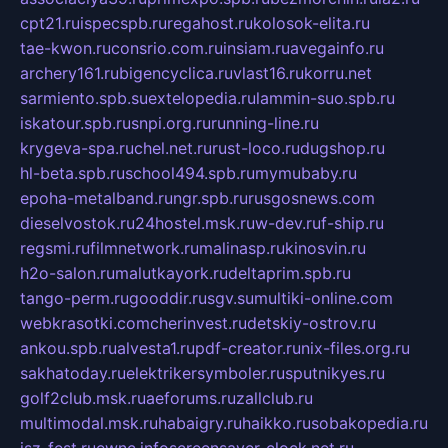
cpt21.ru
ispecspb.ru
regahost.ru
kolosok-elita.ru
tae-kwon.ru
consrio.com.ru
insiam.ru
avegainfo.ru
archery161.ru
bigencyclica.ru
vlast16.ru
korru.net
sarmiento.spb.su
extelopedia.ru
lammin-suo.spb.ru
iskatour.spb.ru
snpi.org.ru
running-line.ru
krygeva-spa.ru
chel.net.ru
rust-loco.ru
dugshop.ru
hl-beta.spb.ru
school494.spb.ru
mymubaby.ru
epoha-metalband.ru
ngr.spb.ru
rusgosnews.com
dieselvostok.ru
24hostel.msk.ru
w-dev.ru
f-ship.ru
regsmi.ru
filmnetwork.ru
malinasp.ru
kinosvin.ru
h2o-salon.ru
malutkayork.ru
deltaprim.spb.ru
tango-perm.ru
gooddir.ru
sgv.su
multiki-online.com
webkrasotki.com
cherinvest.ru
detskiy-ostrov.ru
ankou.spb.ru
alvesta1.ru
pdf-creator.ru
nix-files.org.ru
sakhatoday.ru
elektrikersymboler.ru
sputnikyes.ru
golf2club.msk.ru
aeforums.ru
zallclub.ru
multimodal.msk.ru
habaigry.ru
haikko.ru
sobakopedia.ru
isz-fest.ru
ewnc.info
screensaver-clock.net.ru