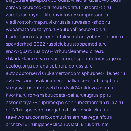
blagodarenie-spb.ru
borodino-media.ru
card-voice.ru
cardvoice.ru
zed-online.ru
zvonitut.ru
zebra-tlt.ru
zarafshan.ru
york-life.ru
vintovoykompressor.ru
vladivostok-map.ru
vlknrussia.ru
wasabi-shop.ru
webamator.ru
zaryna.ru
youtubefree.ru
x-ton.ru
trade-farm.ru
tajuncos.ru
taksu.ru
tor-lyubov-i-grom.ru
spayderhed-2022.ru
splclub.ru
stoppamedia.ru
snow-guard.ru
slovar-ivrit.ru
cleanmedicine.ru
shkurki-karakulya.ru
kanotiforet.spb.ru
tutmassage.ru
ecolog.org.ru
praga.spb.ru
falcorussia.ru
autodoctorservis.ru
kamertondom.spb.ru
net-life.net.ru
avto-vozim.ru
sakhcamera.ru
alliance-electro.spb.ru
stroyavt.ru
controlweb1.ru
tdsak74.ru
kinzozo-ru.ru
kvotka.ru
iron-snab.ru
costa-bella.ru
eugrus.pp.ru
associaciya39.ru
primexpo.spb.ru
bezmorchin.ru
ia2.ru
cpt21.ru
ispecspb.ru
regahost.ru
kolosok-elita.ru
tae-kwon.ru
consrio.com.ru
insiam.ru
avegainfo.ru
archery161.ru
bigencyclica.ru
vlast16.ru
korru.net