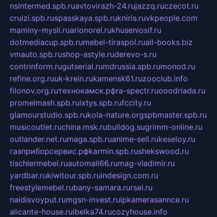
nsintermed.spb.ru
avtovirazh-24.ru
jazzq.ru
czecot.ru
cruizi.spb.ru
spasskaya.spb.ru
kniris.ru
vkpeople.com
maminy-mysli.ru
arionorel.ru
khuseniosif.ru
dotmediacup.spb.ru
mebel-tiraspol.ru
all-books.biz
vmauto.spb.ru
shop-astyle.ru
derevo-s.ru
contrinform.ru
gutserial.ru
mdrussia.spb.ru
monod.ru
refine.org.ru
uk-krein.ru
kamensk61.ru
zooclub.info
filonov.org.ru
технокамск.рф
ra-spectr.ru
ooodriada.ru
promelmash.spb.ru
ixtys.spb.ru
fccity.ru
glamourstudio.spb.ru
kola-nature.org
spbmaster.spb.ru
musicoutlet.ru
china.msk.ru
bulldog.su
grimm-online.ru
outlander.net.ru
maga.spb.ru
anime-sell.ru
keseloy.ru
газприборсервис.рф
karmin.spb.ru
shekswood.ru
tischlermebel.ru
automall66.ru
mag-vladimir.ru
yardbar.ru
kiwitour.spb.ru
indesign.com.ru
freestylemebel.ru
bany-samara.ru
rsei.ru
naidisvoyput.ru
mgsn-invest.ru
ipkamerasannce.ru
alicante-house.ru
ibelka74.ru
cozyhouse.info