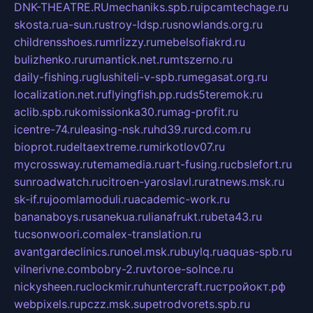
DNK-THEATRE.RU
mechaniks.spb.ru
ipcamtechage.ru
skosta.ru
a-sun.ru
stroy-ldsp.ru
snowlands.org.ru
childrensshoes.ru
mrlizzy.ru
mebelsofiakrd.ru
bulizhenko.ru
rumantick.net.ru
mtszerno.ru
daily-fishing.ru
glushiteli-v-spb.ru
megasat.org.ru
localization.net.ru
flyingfish.pp.ru
ds5teremok.ru
aclib.spb.ru
komissionka30.ru
mag-profit.ru
icentre-74.ru
leasing-nsk.ru
hd39.ru
rcd.com.ru
bioprot.ru
deltaextreme.ru
mirkotlov07.ru
mycrossway.ru
temamedia.ru
art-fusing.ru
cbslefort.ru
sunroadwatch.ru
citroen-yaroslavl.ru
ratnews.msk.ru
sk-if.ru
joomlamoduli.ru
academic-work.ru
bananaboys.ru
sanekua.ru
lianafrukt.ru
beta43.ru
tucsonwoori.com
alex-translation.ru
avantgardeclinics.ru
noel.msk.ru
buylq.ru
aquas-spb.ru
vilnerivne.com
bobry-2.ru
vtoroe-solnce.ru
nickysheen.ru
clockmir.ru
huntercraft.ru
стройокт.рф
webpixels.ru
pczz.msk.su
petrodvorets.spb.ru