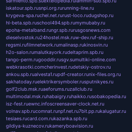
sarmiento.spb.su
extelopedia.ru
lammin-suo.spb.ru
iskatour.spb.ru
snpi.org.ru
running-line.ru
krygeva-spa.ru
chel.net.ru
rust-loco.ru
dugshop.ru
hl-beta.spb.ru
school494.spb.ru
mymubaby.ru
epoha-metalband.ru
ngr.spb.ru
rusgosnews.com
dieselvostok.ru
24hostel.msk.ru
w-dev.ru
f-ship.ru
regsmi.ru
filmnetwork.ru
malinasp.ru
kinosvin.ru
h2o-salon.ru
malutkayork.ru
deltaprim.spb.ru
tango-perm.ru
gooddir.ru
sgv.su
multiki-online.com
webkrasotki.com
cherinvest.ru
detskiy-ostrov.ru
ankou.spb.ru
alvesta1.ru
pdf-creator.ru
nix-files.org.ru
sakhatoday.ru
elektrikersymboler.ru
sputnikyes.ru
golf2club.msk.ru
aeforums.ru
zallclub.ru
multimodal.msk.ru
habaigry.ru
haikko.ru
sobakopedia.ru
isz-fest.ru
ewnc.info
screensaver-clock.net.ru
volnav.spb.ru
comnat.ru
npf.net.ru
7bit.pp.ru
kalugatur.ru
tesiaes.ru
card.com.ru
kazanka.spb.ru
gildiya-kuznecov.ru
kameryboavision.ru