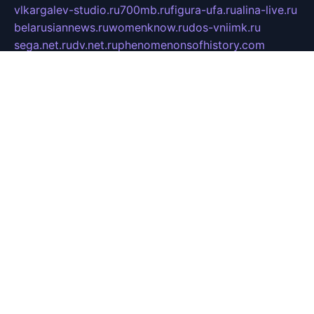
vlkargalev-studio.ru
700mb.ru
figura-ufa.ru
alina-live.ru
belarusiannews.ru
womenknow.ru
dos-vniimk.ru
sega.net.ru
dv.net.ru
phenomenonsofhistory.com
telesputnik.net.ru
wall.pp.ru
pylesosroidmi.ru
gtc-clan.ru
cligs.ru
bibikazap.ru
popova.org.ru
netwhistler.spb.ru
bellvil.ru
bonzon.ru
iss-vladik.ru
defiparis.net.ru
las-gryzas.ru
amku.ru
electednews.spb.ru
feather.org.ru
spar72.ru
tankiigri.ru
dominus.com.ru
ibtree.ru
sanykool.pp.ru
unixlib.org.ru
menatep.spb.ru
gartenterrassen.ru
printeka.ru
skvozilka.com.ru
parkovka-pub.ru
lovemobi.ru
art-ru.ru
emulatorz.com.ru
alucomp.com.ru
tatforum.com.ru
alternativa-profi.ru
dermakler.ru
artsurvey.ru
aredir.ru
khimspas.ru
centr-maxi.ru
2018r.ru
bort-stomer-defort.ru
professional2.ru
gibsons.ru
artselena.ru
art-pilot.ru
ingredient.spb.ru
npfpolimer.spb.ru
argentum.spb.ru
hom-edu.ru
af-num.ru
cashadvanceamericasev.org
trexp.spb.ru