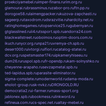
proekciyamebel.ru
imper-finans.ru
rim.org.ru
glamourai.ru
brassminus.ru
zabor-pro.ru
ftn.pp.ru
dorogoe58.ru
laimengpacker.ru
kuzova-zapchasti.ru
sageerp.ru
taxodrom.ru
dsrazvitie.ru
hardcity.net.ru
ratinghomegames.ru
topservice25.ru
gubernyan.ru
gtglasslined.ru
ii4.ru
tssport.spb.ru
andorra24.com
blackwallstreet.ru
oboimos.ru
optim-doors.com.ru
ikuch.ru
nycr.org.ru
npa21.ru
vremya-ch.spb.ru
desert000.ru
ivtorgi.ru
ifiori.ru
catalog-statei.ru
dcv.org.ru
spetsmaster174.ru
ipkameryhiseeu.ru
dum26.ru
ruspol.spb.ru
fr-opendp.ru
kam-solnyshko.ru
cheyenne-arapaho.ru
sevzapmetal.spb.ru
ted-lapidus.spb.ru
parasite-eliminator.ru
sigma-complete.ru
modernworld.ru
dama-moda.ru
eholot-group.ru
sk-nvkz.ru
DRONGOLD.RU
democratia2.ru
i-farmer.ru
mass-sport.org
jablonex.spb.ru
bookmess.ru
linkword.ru
refineua.com.ru
cs-spec.net.ru
altay-mebel.ru