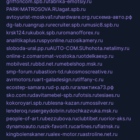
griffoncom.spb.ru
fabrika-emotsiy.ru
PARK-MATROSOVA.RU
agat.spb.ru
avtoyurist-moskva1.ru
hardware.org.ru
схема-авто.рф
dg-lab.ru
angrup.ru
recruiter.spb.ru
music8.spb.ru
krsk124.ru
kubok.spb.ru
romanofforex.ru
analitikaplus.ru
spyonline.ru
zosikamery.ru
sloboda-ural.pp.ru
AUTO-COM.SU
hohota.net
alimy.ru
online-z.com
aromat-vostoka.ru
otdelkaexp.ru
mobilvest.ru
bbd.net.ru
mebelshop.msk.ru
smp-forum.ru
bastion-td.ru
kosmoscreative.ru
avrmotors.ru
art-galadesign.ru
tiffany-c.ru
ecostep-samara.ru
d-p.spb.ru
галактика73.рф
sko.com.ru
davitamebel-spb.ru
fotsis.ru
tesiaes.ru
kokoroyari.spb.ru
blesna-kazan.ru
mossilver.ru
lenderoq.ru
sergeydobrin.ru
tochkazvuka.msk.ru
people-of-art.ru
bezzubova.ru
clubtibet.ru
orior-aks.ru
dynamoauto.ru
szk-favorit.ru
carlines.ru
flatnsk.ru
kingbolenskaner.ru
alex-motor.ru
astroline.net.ru