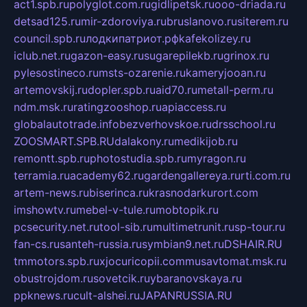
act1.spb.ru
polyglot.com.ru
gidlipetsk.ru
ooo-driada.ru
detsad125.ru
mir-zdoroviya.ru
bruslanovo.ru
siterem.ru
council.spb.ru
лодкипатриот.рф
kafekolizey.ru
iclub.net.ru
gazon-easy.ru
sugarepilekb.ru
grinox.ru
pylesostineco.ru
msts-ozarenie.ru
kameryjooan.ru
artemovskij.ru
dopler.spb.ru
aid70.ru
metall-perm.ru
ndm.msk.ru
ratingzooshop.ru
apiaccess.ru
globalautotrade.info
bezverhovskoe.ru
drsschool.ru
ZOOSMART.SPB.RU
dalakony.ru
medikijob.ru
remontt.spb.ru
photostudia.spb.ru
myragon.ru
terramia.ru
academy62.ru
gardengallereya.ru
rti.com.ru
artem-news.ru
biserinca.ru
krasnodarkurort.com
imshowtv.ru
mebel-v-tule.ru
mobtopik.ru
pcsecurity.net.ru
tool-sib.ru
multimetrunit.ru
sp-tour.ru
fan-cs.ru
santeh-russia.ru
symbian9.net.ru
DSHAIR.RU
tmmotors.spb.ru
xjocuricopii.com
musavtomat.msk.ru
obustrojdom.ru
sovetcik.ru
ybaranovskaya.ru
ppknews.ru
cult-alshei.ru
JAPANRUSSIA.RU