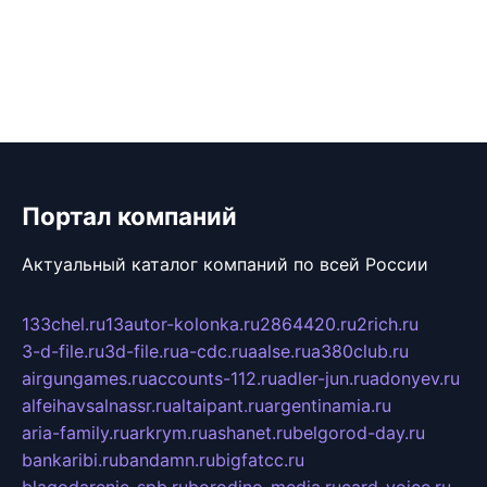
Портал компаний
Актуальный каталог компаний по всей России
133chel.ru
13autor-kolonka.ru
2864420.ru
2rich.ru
3-d-file.ru
3d-file.ru
a-cdc.ru
aalse.ru
a380club.ru
airgungames.ru
accounts-112.ru
adler-jun.ru
adonyev.ru
alfeihavsalnassr.ru
altaipant.ru
argentinamia.ru
aria-family.ru
arkrym.ru
ashanet.ru
belgorod-day.ru
bankaribi.ru
bandamn.ru
bigfatcc.ru