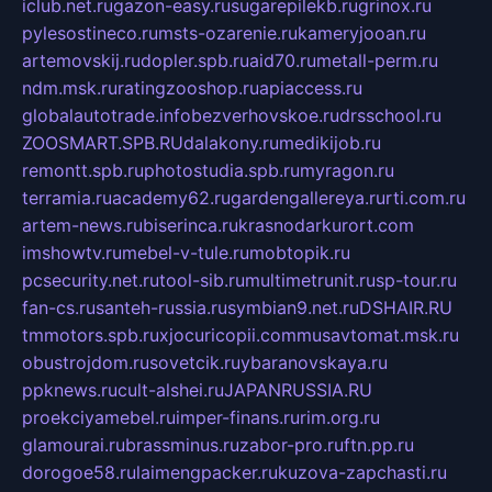
iclub.net.ru
gazon-easy.ru
sugarepilekb.ru
grinox.ru
pylesostineco.ru
msts-ozarenie.ru
kameryjooan.ru
artemovskij.ru
dopler.spb.ru
aid70.ru
metall-perm.ru
ndm.msk.ru
ratingzooshop.ru
apiaccess.ru
globalautotrade.info
bezverhovskoe.ru
drsschool.ru
ZOOSMART.SPB.RU
dalakony.ru
medikijob.ru
remontt.spb.ru
photostudia.spb.ru
myragon.ru
terramia.ru
academy62.ru
gardengallereya.ru
rti.com.ru
artem-news.ru
biserinca.ru
krasnodarkurort.com
imshowtv.ru
mebel-v-tule.ru
mobtopik.ru
pcsecurity.net.ru
tool-sib.ru
multimetrunit.ru
sp-tour.ru
fan-cs.ru
santeh-russia.ru
symbian9.net.ru
DSHAIR.RU
tmmotors.spb.ru
xjocuricopii.com
musavtomat.msk.ru
obustrojdom.ru
sovetcik.ru
ybaranovskaya.ru
ppknews.ru
cult-alshei.ru
JAPANRUSSIA.RU
proekciyamebel.ru
imper-finans.ru
rim.org.ru
glamourai.ru
brassminus.ru
zabor-pro.ru
ftn.pp.ru
dorogoe58.ru
laimengpacker.ru
kuzova-zapchasti.ru