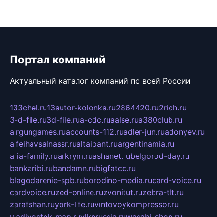
Портал компаний
Актуальный каталог компаний по всей России
133chel.ru
13autor-kolonka.ru
2864420.ru
2rich.ru
3-d-file.ru
3d-file.ru
a-cdc.ru
aalse.ru
a380club.ru
airgungames.ru
accounts-112.ru
adler-jun.ru
adonyev.ru
alfeihavsalnassr.ru
altaipant.ru
argentinamia.ru
aria-family.ru
arkrym.ru
ashanet.ru
belgorod-day.ru
bankaribi.ru
bandamn.ru
bigfatcc.ru
blagodarenie-spb.ru
borodino-media.ru
card-voice.ru
cardvoice.ru
zed-online.ru
zvonitut.ru
zebra-tlt.ru
zarafshan.ru
york-life.ru
vintovoykompressor.ru
vladivostok-map.ru
vlknrussia.ru
wasabi-shop.ru