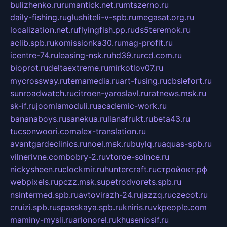
bulizhenko.ru
rumantick.net.ru
mtszerno.ru
daily-fishing.ru
glushiteli-v-spb.ru
megasat.org.ru
localization.net.ru
flyingfish.pp.ru
ds5teremok.ru
aclib.spb.ru
komissionka30.ru
mag-profit.ru
icentre-74.ru
leasing-nsk.ru
hd39.ru
rcd.com.ru
bioprot.ru
deltaextreme.ru
mirkotlov07.ru
mycrossway.ru
temamedia.ru
art-fusing.ru
cbslefort.ru
sunroadwatch.ru
citroen-yaroslavl.ru
ratnews.msk.ru
sk-if.ru
joomlamoduli.ru
academic-work.ru
bananaboys.ru
sanekua.ru
lianafrukt.ru
beta43.ru
tucsonwoori.com
alex-translation.ru
avantgardeclinics.ru
noel.msk.ru
buylq.ru
aquas-spb.ru
vilnerivne.com
bobry-2.ru
vtoroe-solnce.ru
nickysheen.ru
clockmir.ru
huntercraft.ru
стройокт.рф
webpixels.ru
pczz.msk.su
petrodvorets.spb.ru
nsintermed.spb.ru
avtovirazh-24.ru
jazzq.ru
czecot.ru
cruizi.spb.ru
spasskaya.spb.ru
kniris.ru
vkpeople.com
maminy-mysli.ru
arionorel.ru
khuseniosif.ru