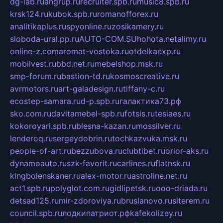
dg-lab.ru
angrup.ru
recruiter.spb.ru
music8.spb.ru
krsk124.ru
kubok.spb.ru
romanofforex.ru
analitikaplus.ru
spyonline.ru
zosikamery.ru
sloboda-ural.pp.ru
AUTO-COM.SU
hohota.net
alimy.ru
online-z.com
aromat-vostoka.ru
otdelkaexp.ru
mobilvest.ru
bbd.net.ru
mebelshop.msk.ru
smp-forum.ru
bastion-td.ru
kosmoscreative.ru
avrmotors.ru
art-galadesign.ru
tiffany-c.ru
ecostep-samara.ru
d-p.spb.ru
галактика73.рф
sko.com.ru
davitamebel-spb.ru
fotsis.ru
tesiaes.ru
kokoroyari.spb.ru
blesna-kazan.ru
mossilver.ru
lenderoq.ru
sergeydobrin.ru
tochkazvuka.msk.ru
people-of-art.ru
bezzubova.ru
clubtibet.ru
orior-aks.ru
dynamoauto.ru
szk-favorit.ru
carlines.ru
flatnsk.ru
kingbolenskaner.ru
alex-motor.ru
astroline.net.ru
act1.spb.ru
polyglot.com.ru
gidlipetsk.ru
ooo-driada.ru
detsad125.ru
mir-zdoroviya.ru
bruslanovo.ru
siterem.ru
council.spb.ru
лодкипатриот.рф
kafekolizey.ru