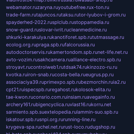
webamator.ru
zaryna.ru
youtubefree.ru
x-ton.ru
trade-farm.ru
tajuncos.ru
taksu.ru
tor-lyubov-i-grom.ru
spayderhed-2022.ru
splclub.ru
stoppamedia.ru
snow-guard.ru
slovar-ivrit.ru
cleanmedicine.ru
shkurki-karakulya.ru
kanotiforet.spb.ru
tutmassage.ru
ecolog.org.ru
praga.spb.ru
falcorussia.ru
autodoctorservis.ru
kamertondom.spb.ru
net-life.net.ru
avto-vozim.ru
sakhcamera.ru
alliance-electro.spb.ru
stroyavt.ru
controlweb1.ru
tdsak74.ru
kinzozo-ru.ru
kvotka.ru
iron-snab.ru
costa-bella.ru
eugrus.pp.ru
associaciya39.ru
primexpo.spb.ru
bezmorchin.ru
ia2.ru
cpt21.ru
ispecspb.ru
regahost.ru
kolosok-elita.ru
tae-kwon.ru
consrio.com.ru
insiam.ru
avegainfo.ru
archery161.ru
bigencyclica.ru
vlast16.ru
korru.net
sarmiento.spb.su
extelopedia.ru
lammin-suo.spb.ru
iskatour.spb.ru
snpi.org.ru
running-line.ru
krygeva-spa.ru
chel.net.ru
rust-loco.ru
dugshop.ru