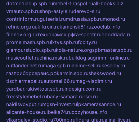
dotmediacup.spb.ru
mebel-tiraspol.ru
all-books.biz
vmauto.spb.ru
shop-astyle.ru
derevo-s.ru
contrinform.ru
gutserial.ru
mdrussia.spb.ru
monod.ru
refine.org.ru
uk-krein.ru
kamensk61.ru
zooclub.info
filonov.org.ru
технокамск.рф
ra-spectr.ru
ooodriada.ru
promelmash.spb.ru
ixtys.spb.ru
fccity.ru
glamourstudio.spb.ru
kola-nature.org
spbmaster.spb.ru
musicoutlet.ru
china.msk.ru
bulldog.su
grimm-online.ru
outlander.net.ru
maga.spb.ru
anime-sell.ru
keseloy.ru
газприборсервис.рф
karmin.spb.ru
shekswood.ru
tischlermebel.ru
automall66.ru
mag-vladimir.ru
yardbar.ru
kiwitour.spb.ru
indesign.com.ru
freestylemebel.ru
bany-samara.ru
rsei.ru
naidisvoyput.ru
mgsn-invest.ru
ipkamerasannce.ru
alicante-house.ru
ibelka74.ru
cozyhouse.info
vlkargalev-studio.ru
700mb.ru
figura-ufa.ru
alina-live.ru
belarusiannews.ru
womenknow.ru
dos-vniimk.ru
sega.net.ru
dv.net.ru
phenomenonsofhistory.com