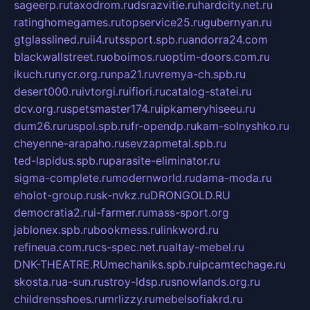
sageerp.ru
taxodrom.ru
dsrazvitie.ru
hardcity.net.ru
ratinghomegames.ru
topservice25.ru
gubernyan.ru
gtglasslined.ru
ii4.ru
tssport.spb.ru
andorra24.com
blackwallstreet.ru
oboimos.ru
optim-doors.com.ru
ikuch.ru
nycr.org.ru
npa21.ru
vremya-ch.spb.ru
desert000.ru
ivtorgi.ru
ifiori.ru
catalog-statei.ru
dcv.org.ru
spetsmaster174.ru
ipkameryhiseeu.ru
dum26.ru
ruspol.spb.ru
fr-opendp.ru
kam-solnyshko.ru
cheyenne-arapaho.ru
sevzapmetal.spb.ru
ted-lapidus.spb.ru
parasite-eliminator.ru
sigma-complete.ru
modernworld.ru
dama-moda.ru
eholot-group.ru
sk-nvkz.ru
DRONGOLD.RU
democratia2.ru
i-farmer.ru
mass-sport.org
jablonex.spb.ru
bookmess.ru
linkword.ru
refineua.com.ru
cs-spec.net.ru
altay-mebel.ru
DNK-THEATRE.RU
mechaniks.spb.ru
ipcamtechage.ru
skosta.ru
a-sun.ru
stroy-ldsp.ru
snowlands.org.ru
childrensshoes.ru
mrlizzy.ru
mebelsofiakrd.ru