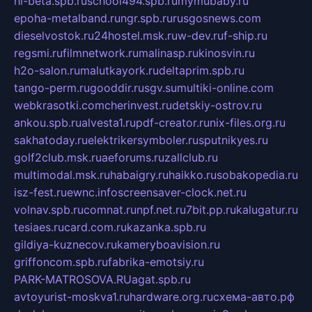
hl-beta.spb.ru
school494.spb.ru
mymubaby.ru
epoha-metalband.ru
ngr.spb.ru
rusgosnews.com
dieselvostok.ru
24hostel.msk.ru
w-dev.ru
f-ship.ru
regsmi.ru
filmnetwork.ru
malinasp.ru
kinosvin.ru
h2o-salon.ru
malutkayork.ru
deltaprim.spb.ru
tango-perm.ru
gooddir.ru
sgv.su
multiki-online.com
webkrasotki.com
cherinvest.ru
detskiy-ostrov.ru
ankou.spb.ru
alvesta1.ru
pdf-creator.ru
nix-files.org.ru
sakhatoday.ru
elektrikersymboler.ru
sputnikyes.ru
golf2club.msk.ru
aeforums.ru
zallclub.ru
multimodal.msk.ru
habaigry.ru
haikko.ru
sobakopedia.ru
isz-fest.ru
ewnc.info
screensaver-clock.net.ru
volnav.spb.ru
comnat.ru
npf.net.ru
7bit.pp.ru
kalugatur.ru
tesiaes.ru
card.com.ru
kazanka.spb.ru
gildiya-kuznecov.ru
kameryboavision.ru
griffoncom.spb.ru
fabrika-emotsiy.ru
PARK-MATROSOVA.RU
agat.spb.ru
avtoyurist-moskva1.ru
hardware.org.ru
схема-авто.рф