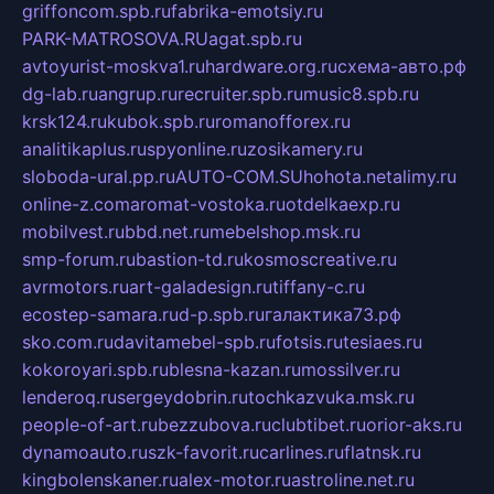
griffoncom.spb.ru
fabrika-emotsiy.ru
PARK-MATROSOVA.RU
agat.spb.ru
avtoyurist-moskva1.ru
hardware.org.ru
схема-авто.рф
dg-lab.ru
angrup.ru
recruiter.spb.ru
music8.spb.ru
krsk124.ru
kubok.spb.ru
romanofforex.ru
analitikaplus.ru
spyonline.ru
zosikamery.ru
sloboda-ural.pp.ru
AUTO-COM.SU
hohota.net
alimy.ru
online-z.com
aromat-vostoka.ru
otdelkaexp.ru
mobilvest.ru
bbd.net.ru
mebelshop.msk.ru
smp-forum.ru
bastion-td.ru
kosmoscreative.ru
avrmotors.ru
art-galadesign.ru
tiffany-c.ru
ecostep-samara.ru
d-p.spb.ru
галактика73.рф
sko.com.ru
davitamebel-spb.ru
fotsis.ru
tesiaes.ru
kokoroyari.spb.ru
blesna-kazan.ru
mossilver.ru
lenderoq.ru
sergeydobrin.ru
tochkazvuka.msk.ru
people-of-art.ru
bezzubova.ru
clubtibet.ru
orior-aks.ru
dynamoauto.ru
szk-favorit.ru
carlines.ru
flatnsk.ru
kingbolenskaner.ru
alex-motor.ru
astroline.net.ru