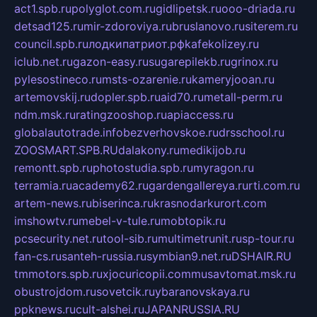
act1.spb.ru
polyglot.com.ru
gidlipetsk.ru
ooo-driada.ru
detsad125.ru
mir-zdoroviya.ru
bruslanovo.ru
siterem.ru
council.spb.ru
лодкипатриот.рф
kafekolizey.ru
iclub.net.ru
gazon-easy.ru
sugarepilekb.ru
grinox.ru
pylesostineco.ru
msts-ozarenie.ru
kameryjooan.ru
artemovskij.ru
dopler.spb.ru
aid70.ru
metall-perm.ru
ndm.msk.ru
ratingzooshop.ru
apiaccess.ru
globalautotrade.info
bezverhovskoe.ru
drsschool.ru
ZOOSMART.SPB.RU
dalakony.ru
medikijob.ru
remontt.spb.ru
photostudia.spb.ru
myragon.ru
terramia.ru
academy62.ru
gardengallereya.ru
rti.com.ru
artem-news.ru
biserinca.ru
krasnodarkurort.com
imshowtv.ru
mebel-v-tule.ru
mobtopik.ru
pcsecurity.net.ru
tool-sib.ru
multimetrunit.ru
sp-tour.ru
fan-cs.ru
santeh-russia.ru
symbian9.net.ru
DSHAIR.RU
tmmotors.spb.ru
xjocuricopii.com
musavtomat.msk.ru
obustrojdom.ru
sovetcik.ru
ybaranovskaya.ru
ppknews.ru
cult-alshei.ru
JAPANRUSSIA.RU