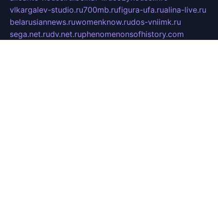
vlkargalev-studio.ru
700mb.ru
figura-ufa.ru
alina-live.ru
belarusiannews.ru
womenknow.ru
dos-vniimk.ru
sega.net.ru
dv.net.ru
phenomenonsofhistory.com
telesputnik.net.ru
wall.pp.ru
pylesosroidmi.ru
gtc-clan.ru
cligs.ru
bibikazap.ru
popova.org.ru
netwhistler.spb.ru
bellvil.ru
bonzon.ru
iss-vladik.ru
defiparis.net.ru
las-gryzas.ru
amku.ru
electednews.spb.ru
feather.org.ru
spar72.ru
tankiigri.ru
dominus.com.ru
ibtree.ru
sanykool.pp.ru
unixlib.org.ru
menatep.spb.ru
gartenterrassen.ru
printeka.ru
skvozilka.com.ru
parkovka-pub.ru
lovemobi.ru
art-ru.ru
emulatorz.com.ru
alucomp.com.ru
tatforum.com.ru
alternativa-profi.ru
dermakler.ru
artsurvey.ru
aredir.ru
khimspas.ru
centr-maxi.ru
2018r.ru
bort-stomer-defort.ru
professional2.ru
gibsons.ru
artselena.ru
art-pilot.ru
ingredient.spb.ru
npfpolimer.spb.ru
argentum.spb.ru
hom-edu.ru
af-num.ru
cashadvanceamericasev.org
trexp.spb.ru