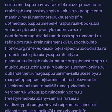
nsintermed.spb.ru
avtovirazh-24.ru
jazzq.ru
czecot.ru
cruizi.spb.ru
spasskaya.spb.ru
kniris.ru
vkpeople.com
maminy-mysli.ru
arionorel.ru
khuseniosif.ru
dotmediacup.spb.ru
mebel-tiraspol.ru
all-books.biz
vmauto.spb.ru
shop-astyle.ru
derevo-s.ru
contrinform.ru
gutserial.ru
mdrussia.spb.ru
monod.ru
refine.org.ru
uk-krein.ru
kamensk61.ru
zooclub.info
filonov.org.ru
технокамск.рф
ra-spectr.ru
ooodriada.ru
promelmash.spb.ru
ixtys.spb.ru
fccity.ru
glamourstudio.spb.ru
kola-nature.org
spbmaster.spb.ru
musicoutlet.ru
china.msk.ru
bulldog.su
grimm-online.ru
outlander.net.ru
maga.spb.ru
anime-sell.ru
keseloy.ru
газприборсервис.рф
karmin.spb.ru
shekswood.ru
tischlermebel.ru
automall66.ru
mag-vladimir.ru
yardbar.ru
kiwitour.spb.ru
indesign.com.ru
freestylemebel.ru
bany-samara.ru
rsei.ru
naidisvoyput.ru
mgsn-invest.ru
ipkamerasannce.ru
alicante-house.ru
ibelka74.ru
cozyhouse.info