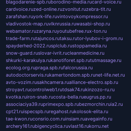
blagodarenie-spb.ru
borodino-media.ru
card-voice.ru
cardvoice.ru
zed-online.ru
zvonitut.ru
zebra-tlt.ru
zarafshan.ru
york-life.ru
vintovoykompressor.ru
vladivostok-map.ru
vlknrussia.ru
wasabi-shop.ru
webamator.ru
zaryna.ru
youtubefree.ru
x-ton.ru
trade-farm.ru
tajuncos.ru
taksu.ru
tor-lyubov-i-grom.ru
spayderhed-2022.ru
splclub.ru
stoppamedia.ru
snow-guard.ru
slovar-ivrit.ru
cleanmedicine.ru
shkurki-karakulya.ru
kanotiforet.spb.ru
tutmassage.ru
ecolog.org.ru
praga.spb.ru
falcorussia.ru
autodoctorservis.ru
kamertondom.spb.ru
net-life.net.ru
avto-vozim.ru
sakhcamera.ru
alliance-electro.spb.ru
stroyavt.ru
controlweb1.ru
tdsak74.ru
kinzozo-ru.ru
kvotka.ru
iron-snab.ru
costa-bella.ru
eugrus.pp.ru
associaciya39.ru
primexpo.spb.ru
bezmorchin.ru
ia2.ru
cpt21.ru
ispecspb.ru
regahost.ru
kolosok-elita.ru
tae-kwon.ru
consrio.com.ru
insiam.ru
avegainfo.ru
archery161.ru
bigencyclica.ru
vlast16.ru
korru.net