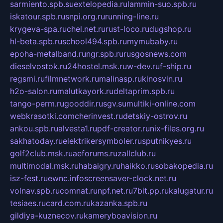
sarmiento.spb.su
extelopedia.ru
lammin-suo.spb.ru
iskatour.spb.ru
snpi.org.ru
running-line.ru
krygeva-spa.ru
chel.net.ru
rust-loco.ru
dugshop.ru
hl-beta.spb.ru
school494.spb.ru
mymubaby.ru
epoha-metalband.ru
ngr.spb.ru
rusgosnews.com
dieselvostok.ru
24hostel.msk.ru
w-dev.ru
f-ship.ru
regsmi.ru
filmnetwork.ru
malinasp.ru
kinosvin.ru
h2o-salon.ru
malutkayork.ru
deltaprim.spb.ru
tango-perm.ru
gooddir.ru
sgv.su
multiki-online.com
webkrasotki.com
cherinvest.ru
detskiy-ostrov.ru
ankou.spb.ru
alvesta1.ru
pdf-creator.ru
nix-files.org.ru
sakhatoday.ru
elektrikersymboler.ru
sputnikyes.ru
golf2club.msk.ru
aeforums.ru
zallclub.ru
multimodal.msk.ru
habaigry.ru
haikko.ru
sobakopedia.ru
isz-fest.ru
ewnc.info
screensaver-clock.net.ru
volnav.spb.ru
comnat.ru
npf.net.ru
7bit.pp.ru
kalugatur.ru
tesiaes.ru
card.com.ru
kazanka.spb.ru
gildiya-kuznecov.ru
kameryboavision.ru