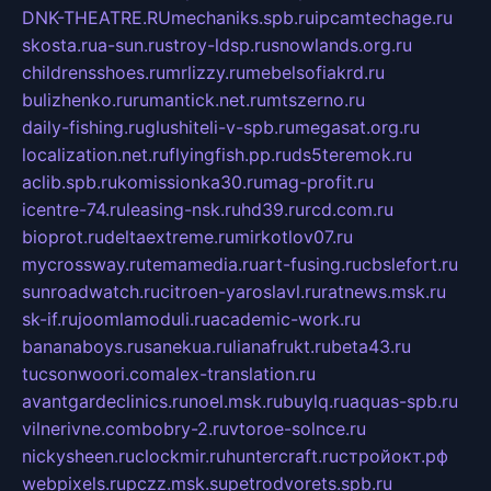
DNK-THEATRE.RU
mechaniks.spb.ru
ipcamtechage.ru
skosta.ru
a-sun.ru
stroy-ldsp.ru
snowlands.org.ru
childrensshoes.ru
mrlizzy.ru
mebelsofiakrd.ru
bulizhenko.ru
rumantick.net.ru
mtszerno.ru
daily-fishing.ru
glushiteli-v-spb.ru
megasat.org.ru
localization.net.ru
flyingfish.pp.ru
ds5teremok.ru
aclib.spb.ru
komissionka30.ru
mag-profit.ru
icentre-74.ru
leasing-nsk.ru
hd39.ru
rcd.com.ru
bioprot.ru
deltaextreme.ru
mirkotlov07.ru
mycrossway.ru
temamedia.ru
art-fusing.ru
cbslefort.ru
sunroadwatch.ru
citroen-yaroslavl.ru
ratnews.msk.ru
sk-if.ru
joomlamoduli.ru
academic-work.ru
bananaboys.ru
sanekua.ru
lianafrukt.ru
beta43.ru
tucsonwoori.com
alex-translation.ru
avantgardeclinics.ru
noel.msk.ru
buylq.ru
aquas-spb.ru
vilnerivne.com
bobry-2.ru
vtoroe-solnce.ru
nickysheen.ru
clockmir.ru
huntercraft.ru
стройокт.рф
webpixels.ru
pczz.msk.su
petrodvorets.spb.ru