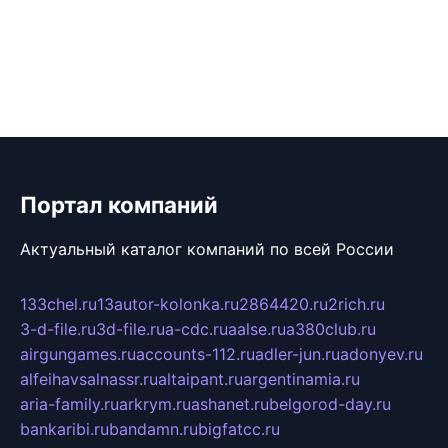
Портал компаний
Актуальный каталог компаний по всей России
133chel.ru
13autor-kolonka.ru
2864420.ru
2rich.ru
3-d-file.ru
3d-file.ru
a-cdc.ru
aalse.ru
a380club.ru
airgungames.ru
accounts-112.ru
adler-jun.ru
adonyev.ru
alfeihavsalnassr.ru
altaipant.ru
argentinamia.ru
aria-family.ru
arkrym.ru
ashanet.ru
belgorod-day.ru
bankaribi.ru
bandamn.ru
bigfatcc.ru