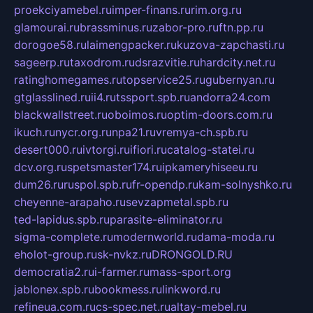
proekciyamebel.ru
imper-finans.ru
rim.org.ru
glamourai.ru
brassminus.ru
zabor-pro.ru
ftn.pp.ru
dorogoe58.ru
laimengpacker.ru
kuzova-zapchasti.ru
sageerp.ru
taxodrom.ru
dsrazvitie.ru
hardcity.net.ru
ratinghomegames.ru
topservice25.ru
gubernyan.ru
gtglasslined.ru
ii4.ru
tssport.spb.ru
andorra24.com
blackwallstreet.ru
oboimos.ru
optim-doors.com.ru
ikuch.ru
nycr.org.ru
npa21.ru
vremya-ch.spb.ru
desert000.ru
ivtorgi.ru
ifiori.ru
catalog-statei.ru
dcv.org.ru
spetsmaster174.ru
ipkameryhiseeu.ru
dum26.ru
ruspol.spb.ru
fr-opendp.ru
kam-solnyshko.ru
cheyenne-arapaho.ru
sevzapmetal.spb.ru
ted-lapidus.spb.ru
parasite-eliminator.ru
sigma-complete.ru
modernworld.ru
dama-moda.ru
eholot-group.ru
sk-nvkz.ru
DRONGOLD.RU
democratia2.ru
i-farmer.ru
mass-sport.org
jablonex.spb.ru
bookmess.ru
linkword.ru
refineua.com.ru
cs-spec.net.ru
altay-mebel.ru