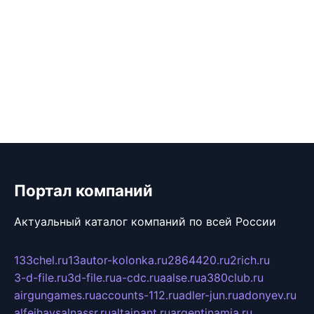
Портал компаний
Актуальный каталог компаний по всей России
133chel.ru
13autor-kolonka.ru
2864420.ru
2rich.ru
3-d-file.ru
3d-file.ru
a-cdc.ru
aalse.ru
a380club.ru
airgungames.ru
accounts-112.ru
adler-jun.ru
adonyev.ru
alfeihavsalnassr.ru
altaipant.ru
argentinamia.ru