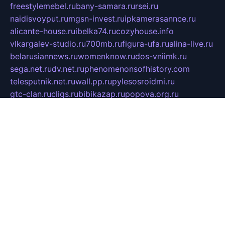
freestylemebel.ru
bany-samara.ru
rsei.ru
naidisvoyput.ru
mgsn-invest.ru
ipkamerasannce.ru
alicante-house.ru
ibelka74.ru
cozyhouse.info
vlkargalev-studio.ru
700mb.ru
figura-ufa.ru
alina-live.ru
belarusiannews.ru
womenknow.ru
dos-vniimk.ru
sega.net.ru
dv.net.ru
phenomenonsofhistory.com
telesputnik.net.ru
wall.pp.ru
pylesosroidmi.ru
gtc-clan.ru
cligs.ru
bibikazap.ru
popova.org.ru
netwhistler.spb.ru
bellvil.ru
bonzon.ru
iss-vladik.ru
defiparis.net.ru
las-gryzas.ru
amku.ru
electednews.spb.ru
feather.org.ru
spar72.ru
tankiigri.ru
dominus.com.ru
ibtree.ru
sanykool.pp.ru
unixlib.org.ru
menatep.spb.ru
gartenterrassen.ru
printeka.ru
skvozilka.com.ru
parkovka-pub.ru
lovemobi.ru
art-ru.ru
emulatorz.com.ru
alucomp.com.ru
tatforum.com.ru
alternativa-profi.ru
dermakler.ru
artsurvey.ru
aredir.ru
khimspas.ru
centr-maxi.ru
2018r.ru
bort-stomer-defort.ru
professional2.ru
gibsons.ru