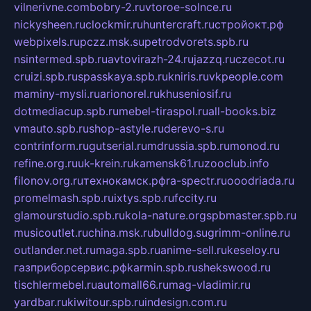
vilnerivne.com
bobry-2.ru
vtoroe-solnce.ru
nickysheen.ru
clockmir.ru
huntercraft.ru
стройокт.рф
webpixels.ru
pczz.msk.su
petrodvorets.spb.ru
nsintermed.spb.ru
avtovirazh-24.ru
jazzq.ru
czecot.ru
cruizi.spb.ru
spasskaya.spb.ru
kniris.ru
vkpeople.com
maminy-mysli.ru
arionorel.ru
khuseniosif.ru
dotmediacup.spb.ru
mebel-tiraspol.ru
all-books.biz
vmauto.spb.ru
shop-astyle.ru
derevo-s.ru
contrinform.ru
gutserial.ru
mdrussia.spb.ru
monod.ru
refine.org.ru
uk-krein.ru
kamensk61.ru
zooclub.info
filonov.org.ru
технокамск.рф
ra-spectr.ru
ooodriada.ru
promelmash.spb.ru
ixtys.spb.ru
fccity.ru
glamourstudio.spb.ru
kola-nature.org
spbmaster.spb.ru
musicoutlet.ru
china.msk.ru
bulldog.su
grimm-online.ru
outlander.net.ru
maga.spb.ru
anime-sell.ru
keseloy.ru
газприборсервис.рф
karmin.spb.ru
shekswood.ru
tischlermebel.ru
automall66.ru
mag-vladimir.ru
yardbar.ru
kiwitour.spb.ru
indesign.com.ru