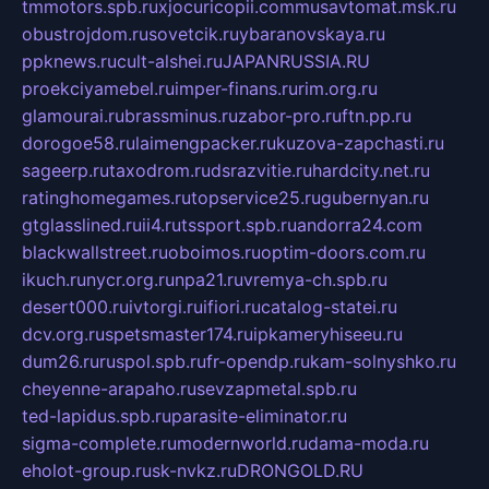
tmmotors.spb.ru
xjocuricopii.com
musavtomat.msk.ru
obustrojdom.ru
sovetcik.ru
ybaranovskaya.ru
ppknews.ru
cult-alshei.ru
JAPANRUSSIA.RU
proekciyamebel.ru
imper-finans.ru
rim.org.ru
glamourai.ru
brassminus.ru
zabor-pro.ru
ftn.pp.ru
dorogoe58.ru
laimengpacker.ru
kuzova-zapchasti.ru
sageerp.ru
taxodrom.ru
dsrazvitie.ru
hardcity.net.ru
ratinghomegames.ru
topservice25.ru
gubernyan.ru
gtglasslined.ru
ii4.ru
tssport.spb.ru
andorra24.com
blackwallstreet.ru
oboimos.ru
optim-doors.com.ru
ikuch.ru
nycr.org.ru
npa21.ru
vremya-ch.spb.ru
desert000.ru
ivtorgi.ru
ifiori.ru
catalog-statei.ru
dcv.org.ru
spetsmaster174.ru
ipkameryhiseeu.ru
dum26.ru
ruspol.spb.ru
fr-opendp.ru
kam-solnyshko.ru
cheyenne-arapaho.ru
sevzapmetal.spb.ru
ted-lapidus.spb.ru
parasite-eliminator.ru
sigma-complete.ru
modernworld.ru
dama-moda.ru
eholot-group.ru
sk-nvkz.ru
DRONGOLD.RU