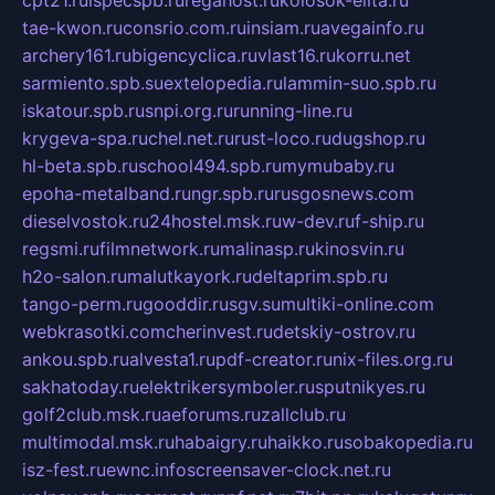
cpt21.ru
ispecspb.ru
regahost.ru
kolosok-elita.ru
tae-kwon.ru
consrio.com.ru
insiam.ru
avegainfo.ru
archery161.ru
bigencyclica.ru
vlast16.ru
korru.net
sarmiento.spb.su
extelopedia.ru
lammin-suo.spb.ru
iskatour.spb.ru
snpi.org.ru
running-line.ru
krygeva-spa.ru
chel.net.ru
rust-loco.ru
dugshop.ru
hl-beta.spb.ru
school494.spb.ru
mymubaby.ru
epoha-metalband.ru
ngr.spb.ru
rusgosnews.com
dieselvostok.ru
24hostel.msk.ru
w-dev.ru
f-ship.ru
regsmi.ru
filmnetwork.ru
malinasp.ru
kinosvin.ru
h2o-salon.ru
malutkayork.ru
deltaprim.spb.ru
tango-perm.ru
gooddir.ru
sgv.su
multiki-online.com
webkrasotki.com
cherinvest.ru
detskiy-ostrov.ru
ankou.spb.ru
alvesta1.ru
pdf-creator.ru
nix-files.org.ru
sakhatoday.ru
elektrikersymboler.ru
sputnikyes.ru
golf2club.msk.ru
aeforums.ru
zallclub.ru
multimodal.msk.ru
habaigry.ru
haikko.ru
sobakopedia.ru
isz-fest.ru
ewnc.info
screensaver-clock.net.ru