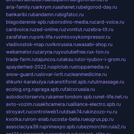
aria-family.ru
arkrym.ru
ashanet.ru
belgorod-day.ru
bankaribi.ru
bandamn.ru
bigfatcc.ru
blagodarenie-spb.ru
borodino-media.ru
card-voice.ru
cardvoice.ru
zed-online.ru
zvonitut.ru
zebra-tlt.ru
zarafshan.ru
york-life.ru
vintovoykompressor.ru
vladivostok-map.ru
vlknrussia.ru
wasabi-shop.ru
webamator.ru
zaryna.ru
youtubefree.ru
x-ton.ru
trade-farm.ru
tajuncos.ru
taksu.ru
tor-lyubov-i-grom.ru
spayderhed-2022.ru
splclub.ru
stoppamedia.ru
snow-guard.ru
slovar-ivrit.ru
cleanmedicine.ru
shkurki-karakulya.ru
kanotiforet.spb.ru
tutmassage.ru
ecolog.org.ru
praga.spb.ru
falcorussia.ru
autodoctorservis.ru
kamertondom.spb.ru
net-life.net.ru
avto-vozim.ru
sakhcamera.ru
alliance-electro.spb.ru
stroyavt.ru
controlweb1.ru
tdsak74.ru
kinzozo-ru.ru
kvotka.ru
iron-snab.ru
costa-bella.ru
eugrus.pp.ru
associaciya39.ru
primexpo.spb.ru
bezmorchin.ru
ia2.ru