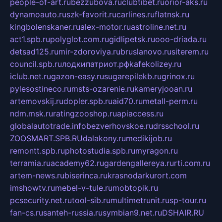
people-of-art.ru
bezzubova.ru
clubtibet.ru
orior-aks.ru
dynamoauto.ru
szk-favorit.ru
carlines.ru
flatnsk.ru
kingbolenskaner.ru
alex-motor.ru
astroline.net.ru
act1.spb.ru
polyglot.com.ru
gidlipetsk.ru
ooo-driada.ru
detsad125.ru
mir-zdoroviya.ru
bruslanovo.ru
siterem.ru
council.spb.ru
лодкипатриот.рф
kafekolizey.ru
iclub.net.ru
gazon-easy.ru
sugarepilekb.ru
grinox.ru
pylesostineco.ru
msts-ozarenie.ru
kameryjooan.ru
artemovskij.ru
dopler.spb.ru
aid70.ru
metall-perm.ru
ndm.msk.ru
ratingzooshop.ru
apiaccess.ru
globalautotrade.info
bezverhovskoe.ru
drsschool.ru
ZOOSMART.SPB.RU
dalakony.ru
medikijob.ru
remontt.spb.ru
photostudia.spb.ru
myragon.ru
terramia.ru
academy62.ru
gardengallereya.ru
rti.com.ru
artem-news.ru
biserinca.ru
krasnodarkurort.com
imshowtv.ru
mebel-v-tule.ru
mobtopik.ru
pcsecurity.net.ru
tool-sib.ru
multimetrunit.ru
sp-tour.ru
fan-cs.ru
santeh-russia.ru
symbian9.net.ru
DSHAIR.RU