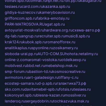
volnav.spb.ru
comnat.ru
npf.net.ru
7bit.pp.ru
kalugatur.ru
tesiaes.ru
card.com.ru
kazanka.spb.ru
gildiya-kuznecov.ru
kameryboavision.ru
griffoncom.spb.ru
fabrika-emotsiy.ru
PARK-MATROSOVA.RU
agat.spb.ru
avtoyurist-moskva1.ru
hardware.org.ru
схема-авто.рф
dg-lab.ru
angrup.ru
recruiter.spb.ru
music8.spb.ru
krsk124.ru
kubok.spb.ru
romanofforex.ru
analitikaplus.ru
spyonline.ru
zosikamery.ru
sloboda-ural.pp.ru
AUTO-COM.SU
hohota.net
alimy.ru
online-z.com
aromat-vostoka.ru
otdelkaexp.ru
mobilvest.ru
bbd.net.ru
mebelshop.msk.ru
smp-forum.ru
bastion-td.ru
kosmoscreative.ru
avrmotors.ru
art-galadesign.ru
tiffany-c.ru
ecostep-samara.ru
d-p.spb.ru
галактика73.рф
sko.com.ru
davitamebel-spb.ru
fotsis.ru
tesiaes.ru
kokoroyari.spb.ru
blesna-kazan.ru
mossilver.ru
lenderoq.ru
sergeydobrin.ru
tochkazvuka.msk.ru