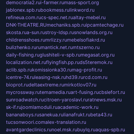
democratia2.ru
i-farmer.ru
mass-sport.org
jablonex.spb.ru
bookmess.ru
linkword.ru
refineua.com.ru
cs-spec.net.ru
altay-mebel.ru
DNK-THEATRE.RU
mechaniks.spb.ru
ipcamtechage.ru
skosta.ru
a-sun.ru
stroy-ldsp.ru
snowlands.org.ru
childrensshoes.ru
mrlizzy.ru
mebelsofiakrd.ru
bulizhenko.ru
rumantick.net.ru
mtszerno.ru
daily-fishing.ru
glushiteli-v-spb.ru
megasat.org.ru
localization.net.ru
flyingfish.pp.ru
ds5teremok.ru
aclib.spb.ru
komissionka30.ru
mag-profit.ru
icentre-74.ru
leasing-nsk.ru
hd39.ru
rcd.com.ru
bioprot.ru
deltaextreme.ru
mirkotlov07.ru
mycrossway.ru
temamedia.ru
art-fusing.ru
cbslefort.ru
sunroadwatch.ru
citroen-yaroslavl.ru
ratnews.msk.ru
sk-if.ru
joomlamoduli.ru
academic-work.ru
bananaboys.ru
sanekua.ru
lianafrukt.ru
beta43.ru
tucsonwoori.com
alex-translation.ru
avantgardeclinics.ru
noel.msk.ru
buylq.ru
aquas-spb.ru