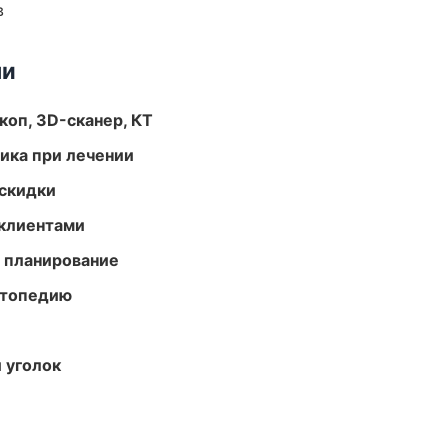
в
ми
оп, 3D-сканер, КТ
тика при лечении
скидки
 клиентами
 планирование
ортопедию
 уголок