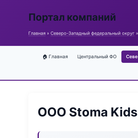
Портал компаний
Главная
»
Северо-Западный федеральный округ
»
🏠 Главная
Центральный ФО
Севе
ООО Stoma Kids