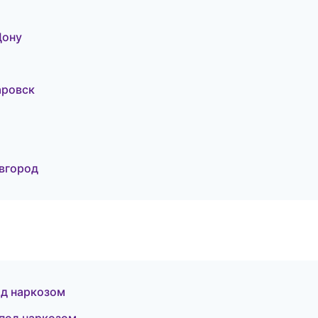
Дону
аровск
овгород
од наркозом