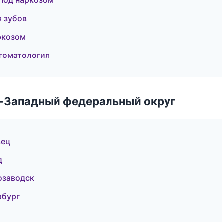
под наркозом
я зубов
аркозом
стоматология
о-Западный федеральный округ
вец
д
озаводск
рбург