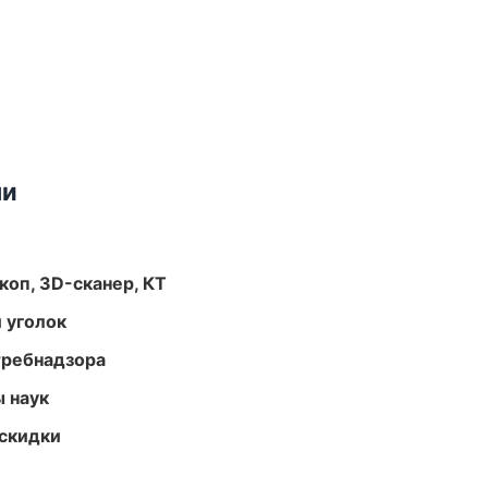
ми
оп, 3D-сканер, КТ
 уголок
требнадзора
ы наук
скидки