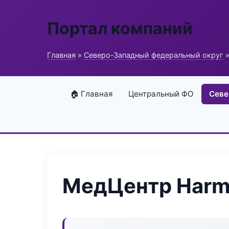
Портал компаний
Главная
»
Северо-Западный федеральный округ
»
🏠 Главная
Центральный ФО
Севе
МедЦентр Harm