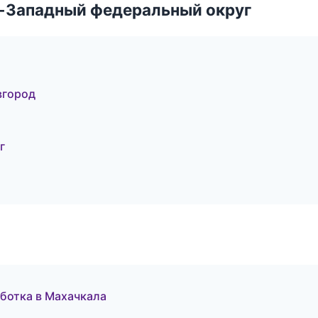
о-Западный федеральный округ
вгород
г
аботка в Махачкала