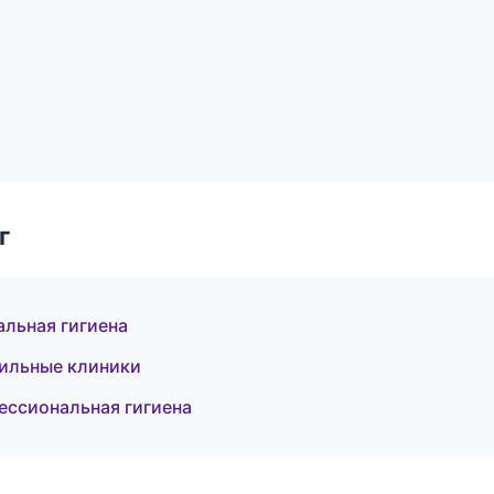
г
альная гигиена
фильные клиники
ессиональная гигиена