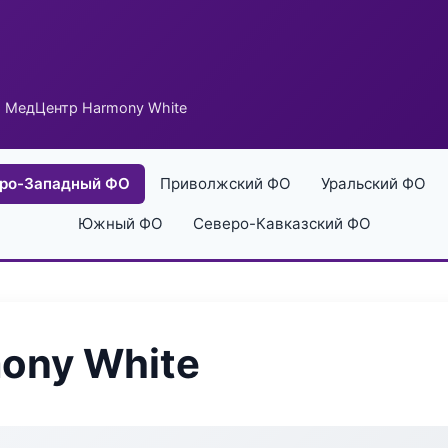
 МедЦентр Harmony White
ро-Западный ФО
Приволжский ФО
Уральский ФО
Южный ФО
Северо-Кавказский ФО
ony White