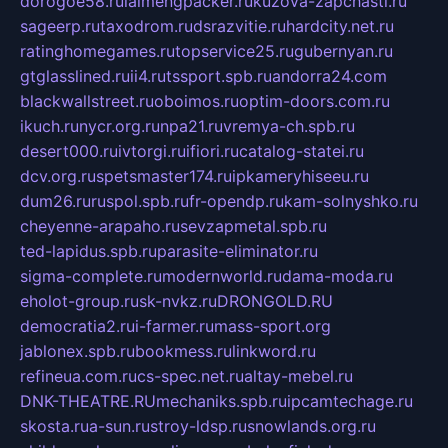
dorogoe58.ru
laimengpacker.ru
kuzova-zapchasti.ru
sageerp.ru
taxodrom.ru
dsrazvitie.ru
hardcity.net.ru
ratinghomegames.ru
topservice25.ru
gubernyan.ru
gtglasslined.ru
ii4.ru
tssport.spb.ru
andorra24.com
blackwallstreet.ru
oboimos.ru
optim-doors.com.ru
ikuch.ru
nycr.org.ru
npa21.ru
vremya-ch.spb.ru
desert000.ru
ivtorgi.ru
ifiori.ru
catalog-statei.ru
dcv.org.ru
spetsmaster174.ru
ipkameryhiseeu.ru
dum26.ru
ruspol.spb.ru
fr-opendp.ru
kam-solnyshko.ru
cheyenne-arapaho.ru
sevzapmetal.spb.ru
ted-lapidus.spb.ru
parasite-eliminator.ru
sigma-complete.ru
modernworld.ru
dama-moda.ru
eholot-group.ru
sk-nvkz.ru
DRONGOLD.RU
democratia2.ru
i-farmer.ru
mass-sport.org
jablonex.spb.ru
bookmess.ru
linkword.ru
refineua.com.ru
cs-spec.net.ru
altay-mebel.ru
DNK-THEATRE.RU
mechaniks.spb.ru
ipcamtechage.ru
skosta.ru
a-sun.ru
stroy-ldsp.ru
snowlands.org.ru