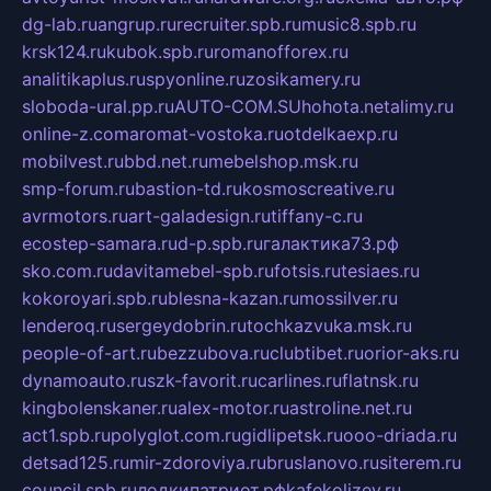
dg-lab.ru
angrup.ru
recruiter.spb.ru
music8.spb.ru
krsk124.ru
kubok.spb.ru
romanofforex.ru
analitikaplus.ru
spyonline.ru
zosikamery.ru
sloboda-ural.pp.ru
AUTO-COM.SU
hohota.net
alimy.ru
online-z.com
aromat-vostoka.ru
otdelkaexp.ru
mobilvest.ru
bbd.net.ru
mebelshop.msk.ru
smp-forum.ru
bastion-td.ru
kosmoscreative.ru
avrmotors.ru
art-galadesign.ru
tiffany-c.ru
ecostep-samara.ru
d-p.spb.ru
галактика73.рф
sko.com.ru
davitamebel-spb.ru
fotsis.ru
tesiaes.ru
kokoroyari.spb.ru
blesna-kazan.ru
mossilver.ru
lenderoq.ru
sergeydobrin.ru
tochkazvuka.msk.ru
people-of-art.ru
bezzubova.ru
clubtibet.ru
orior-aks.ru
dynamoauto.ru
szk-favorit.ru
carlines.ru
flatnsk.ru
kingbolenskaner.ru
alex-motor.ru
astroline.net.ru
act1.spb.ru
polyglot.com.ru
gidlipetsk.ru
ooo-driada.ru
detsad125.ru
mir-zdoroviya.ru
bruslanovo.ru
siterem.ru
council.spb.ru
лодкипатриот.рф
kafekolizey.ru