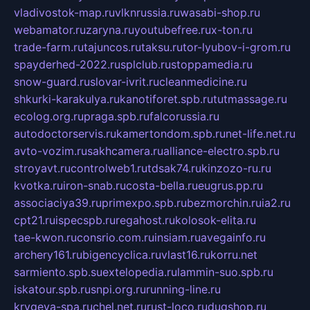
vladivostok-map.ru
vlknrussia.ru
wasabi-shop.ru
webamator.ru
zaryna.ru
youtubefree.ru
x-ton.ru
trade-farm.ru
tajuncos.ru
taksu.ru
tor-lyubov-i-grom.ru
spayderhed-2022.ru
splclub.ru
stoppamedia.ru
snow-guard.ru
slovar-ivrit.ru
cleanmedicine.ru
shkurki-karakulya.ru
kanotiforet.spb.ru
tutmassage.ru
ecolog.org.ru
praga.spb.ru
falcorussia.ru
autodoctorservis.ru
kamertondom.spb.ru
net-life.net.ru
avto-vozim.ru
sakhcamera.ru
alliance-electro.spb.ru
stroyavt.ru
controlweb1.ru
tdsak74.ru
kinzozo-ru.ru
kvotka.ru
iron-snab.ru
costa-bella.ru
eugrus.pp.ru
associaciya39.ru
primexpo.spb.ru
bezmorchin.ru
ia2.ru
cpt21.ru
ispecspb.ru
regahost.ru
kolosok-elita.ru
tae-kwon.ru
consrio.com.ru
insiam.ru
avegainfo.ru
archery161.ru
bigencyclica.ru
vlast16.ru
korru.net
sarmiento.spb.su
extelopedia.ru
lammin-suo.spb.ru
iskatour.spb.ru
snpi.org.ru
running-line.ru
krygeva-spa.ru
chel.net.ru
rust-loco.ru
dugshop.ru