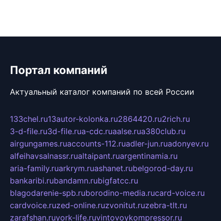
Портал компаний
Актуальный каталог компаний по всей России
133chel.ru
13autor-kolonka.ru
2864420.ru
2rich.ru
3-d-file.ru
3d-file.ru
a-cdc.ru
aalse.ru
a380club.ru
airgungames.ru
accounts-112.ru
adler-jun.ru
adonyev.ru
alfeihavsalnassr.ru
altaipant.ru
argentinamia.ru
aria-family.ru
arkrym.ru
ashanet.ru
belgorod-day.ru
bankaribi.ru
bandamn.ru
bigfatcc.ru
blagodarenie-spb.ru
borodino-media.ru
card-voice.ru
cardvoice.ru
zed-online.ru
zvonitut.ru
zebra-tlt.ru
zarafshan.ru
york-life.ru
vintovoykompressor.ru