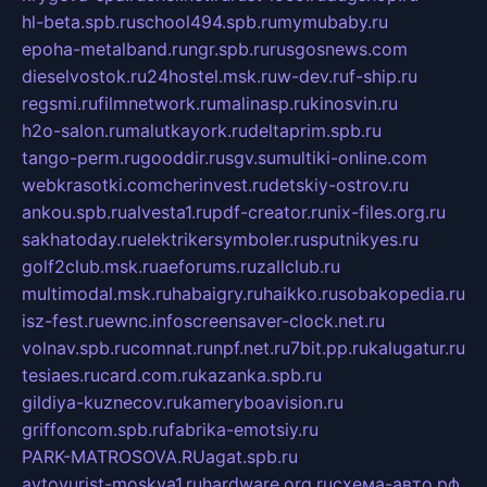
hl-beta.spb.ru
school494.spb.ru
mymubaby.ru
epoha-metalband.ru
ngr.spb.ru
rusgosnews.com
dieselvostok.ru
24hostel.msk.ru
w-dev.ru
f-ship.ru
regsmi.ru
filmnetwork.ru
malinasp.ru
kinosvin.ru
h2o-salon.ru
malutkayork.ru
deltaprim.spb.ru
tango-perm.ru
gooddir.ru
sgv.su
multiki-online.com
webkrasotki.com
cherinvest.ru
detskiy-ostrov.ru
ankou.spb.ru
alvesta1.ru
pdf-creator.ru
nix-files.org.ru
sakhatoday.ru
elektrikersymboler.ru
sputnikyes.ru
golf2club.msk.ru
aeforums.ru
zallclub.ru
multimodal.msk.ru
habaigry.ru
haikko.ru
sobakopedia.ru
isz-fest.ru
ewnc.info
screensaver-clock.net.ru
volnav.spb.ru
comnat.ru
npf.net.ru
7bit.pp.ru
kalugatur.ru
tesiaes.ru
card.com.ru
kazanka.spb.ru
gildiya-kuznecov.ru
kameryboavision.ru
griffoncom.spb.ru
fabrika-emotsiy.ru
PARK-MATROSOVA.RU
agat.spb.ru
avtoyurist-moskva1.ru
hardware.org.ru
схема-авто.рф