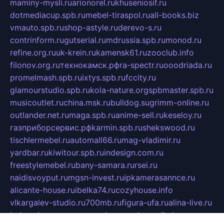
maminy-mysli.ru
arionorel.ru
khuseniosif.ru
dotmediacup.spb.ru
mebel-tiraspol.ru
all-books.biz
vmauto.spb.ru
shop-astyle.ru
derevo-s.ru
contrinform.ru
gutserial.ru
mdrussia.spb.ru
monod.ru
refine.org.ru
uk-krein.ru
kamensk61.ru
zooclub.info
filonov.org.ru
технокамск.рф
ra-spectr.ru
ooodriada.ru
promelmash.spb.ru
ixtys.spb.ru
fccity.ru
glamourstudio.spb.ru
kola-nature.org
spbmaster.spb.ru
musicoutlet.ru
china.msk.ru
bulldog.su
grimm-online.ru
outlander.net.ru
maga.spb.ru
anime-sell.ru
keseloy.ru
газприборсервис.рф
karmin.spb.ru
shekswood.ru
tischlermebel.ru
automall66.ru
mag-vladimir.ru
yardbar.ru
kiwitour.spb.ru
indesign.com.ru
freestylemebel.ru
bany-samara.ru
rsei.ru
naidisvoyput.ru
mgsn-invest.ru
ipkamerasannce.ru
alicante-house.ru
ibelka74.ru
cozyhouse.info
vlkargalev-studio.ru
700mb.ru
figura-ufa.ru
alina-live.ru
belarusiannews.ru
womenknow.ru
dos-vniimk.ru