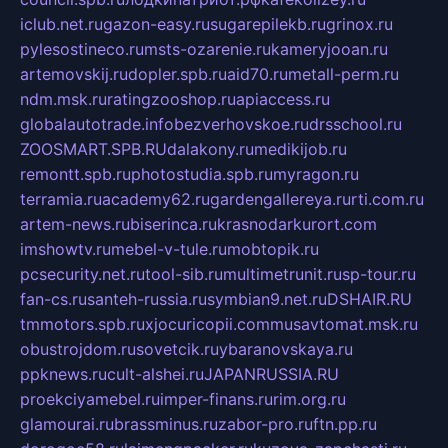
iclub.net.ru
gazon-easy.ru
sugarepilekb.ru
grinox.ru
pylesostineco.ru
msts-ozarenie.ru
kameryjooan.ru
artemovskij.ru
dopler.spb.ru
aid70.ru
metall-perm.ru
ndm.msk.ru
ratingzooshop.ru
apiaccess.ru
globalautotrade.info
bezverhovskoe.ru
drsschool.ru
ZOOSMART.SPB.RU
dalakony.ru
medikijob.ru
remontt.spb.ru
photostudia.spb.ru
myragon.ru
terramia.ru
academy62.ru
gardengallereya.ru
rti.com.ru
artem-news.ru
biserinca.ru
krasnodarkurort.com
imshowtv.ru
mebel-v-tule.ru
mobtopik.ru
pcsecurity.net.ru
tool-sib.ru
multimetrunit.ru
sp-tour.ru
fan-cs.ru
santeh-russia.ru
symbian9.net.ru
DSHAIR.RU
tmmotors.spb.ru
xjocuricopii.com
musavtomat.msk.ru
obustrojdom.ru
sovetcik.ru
ybaranovskaya.ru
ppknews.ru
cult-alshei.ru
JAPANRUSSIA.RU
proekciyamebel.ru
imper-finans.ru
rim.org.ru
glamourai.ru
brassminus.ru
zabor-pro.ru
ftn.pp.ru