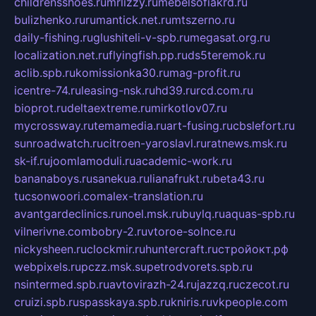
childrensshoes.ru
mrlizzy.ru
mebelsofiakrd.ru
bulizhenko.ru
rumantick.net.ru
mtszerno.ru
daily-fishing.ru
glushiteli-v-spb.ru
megasat.org.ru
localization.net.ru
flyingfish.pp.ru
ds5teremok.ru
aclib.spb.ru
komissionka30.ru
mag-profit.ru
icentre-74.ru
leasing-nsk.ru
hd39.ru
rcd.com.ru
bioprot.ru
deltaextreme.ru
mirkotlov07.ru
mycrossway.ru
temamedia.ru
art-fusing.ru
cbslefort.ru
sunroadwatch.ru
citroen-yaroslavl.ru
ratnews.msk.ru
sk-if.ru
joomlamoduli.ru
academic-work.ru
bananaboys.ru
sanekua.ru
lianafrukt.ru
beta43.ru
tucsonwoori.com
alex-translation.ru
avantgardeclinics.ru
noel.msk.ru
buylq.ru
aquas-spb.ru
vilnerivne.com
bobry-2.ru
vtoroe-solnce.ru
nickysheen.ru
clockmir.ru
huntercraft.ru
стройокт.рф
webpixels.ru
pczz.msk.su
petrodvorets.spb.ru
nsintermed.spb.ru
avtovirazh-24.ru
jazzq.ru
czecot.ru
cruizi.spb.ru
spasskaya.spb.ru
kniris.ru
vkpeople.com