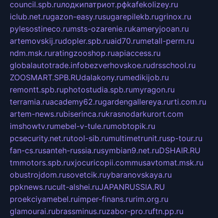
council.spb.ru
лодкипатриот.рф
kafekolizey.ru
iclub.net.ru
gazon-easy.ru
sugarepilekb.ru
grinox.ru
pylesostineco.ru
msts-ozarenie.ru
kameryjooan.ru
artemovskij.ru
dopler.spb.ru
aid70.ru
metall-perm.ru
ndm.msk.ru
ratingzooshop.ru
apiaccess.ru
globalautotrade.info
bezverhovskoe.ru
drsschool.ru
ZOOSMART.SPB.RU
dalakony.ru
medikijob.ru
remontt.spb.ru
photostudia.spb.ru
myragon.ru
terramia.ru
academy62.ru
gardengallereya.ru
rti.com.ru
artem-news.ru
biserinca.ru
krasnodarkurort.com
imshowtv.ru
mebel-v-tule.ru
mobtopik.ru
pcsecurity.net.ru
tool-sib.ru
multimetrunit.ru
sp-tour.ru
fan-cs.ru
santeh-russia.ru
symbian9.net.ru
DSHAIR.RU
tmmotors.spb.ru
xjocuricopii.com
musavtomat.msk.ru
obustrojdom.ru
sovetcik.ru
ybaranovskaya.ru
ppknews.ru
cult-alshei.ru
JAPANRUSSIA.RU
proekciyamebel.ru
imper-finans.ru
rim.org.ru
glamourai.ru
brassminus.ru
zabor-pro.ru
ftn.pp.ru