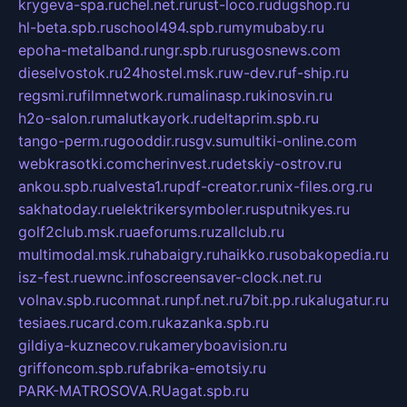
krygeva-spa.ru
chel.net.ru
rust-loco.ru
dugshop.ru
hl-beta.spb.ru
school494.spb.ru
mymubaby.ru
epoha-metalband.ru
ngr.spb.ru
rusgosnews.com
dieselvostok.ru
24hostel.msk.ru
w-dev.ru
f-ship.ru
regsmi.ru
filmnetwork.ru
malinasp.ru
kinosvin.ru
h2o-salon.ru
malutkayork.ru
deltaprim.spb.ru
tango-perm.ru
gooddir.ru
sgv.su
multiki-online.com
webkrasotki.com
cherinvest.ru
detskiy-ostrov.ru
ankou.spb.ru
alvesta1.ru
pdf-creator.ru
nix-files.org.ru
sakhatoday.ru
elektrikersymboler.ru
sputnikyes.ru
golf2club.msk.ru
aeforums.ru
zallclub.ru
multimodal.msk.ru
habaigry.ru
haikko.ru
sobakopedia.ru
isz-fest.ru
ewnc.info
screensaver-clock.net.ru
volnav.spb.ru
comnat.ru
npf.net.ru
7bit.pp.ru
kalugatur.ru
tesiaes.ru
card.com.ru
kazanka.spb.ru
gildiya-kuznecov.ru
kameryboavision.ru
griffoncom.spb.ru
fabrika-emotsiy.ru
PARK-MATROSOVA.RU
agat.spb.ru