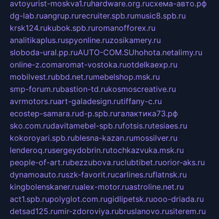
avtoyurist-moskva1.ru
hardware.org.ru
схема-авто.рф
dg-lab.ru
angrup.ru
recruiter.spb.ru
music8.spb.ru
krsk124.ru
kubok.spb.ru
romanofforex.ru
analitikaplus.ru
spyonline.ru
zosikamery.ru
sloboda-ural.pp.ru
AUTO-COM.SU
hohota.net
alimy.ru
online-z.com
aromat-vostoka.ru
otdelkaexp.ru
mobilvest.ru
bbd.net.ru
mebelshop.msk.ru
smp-forum.ru
bastion-td.ru
kosmoscreative.ru
avrmotors.ru
art-galadesign.ru
tiffany-c.ru
ecostep-samara.ru
d-p.spb.ru
галактика73.рф
sko.com.ru
davitamebel-spb.ru
fotsis.ru
tesiaes.ru
kokoroyari.spb.ru
blesna-kazan.ru
mossilver.ru
lenderoq.ru
sergeydobrin.ru
tochkazvuka.msk.ru
people-of-art.ru
bezzubova.ru
clubtibet.ru
orior-aks.ru
dynamoauto.ru
szk-favorit.ru
carlines.ru
flatnsk.ru
kingbolenskaner.ru
alex-motor.ru
astroline.net.ru
act1.spb.ru
polyglot.com.ru
gidlipetsk.ru
ooo-driada.ru
detsad125.ru
mir-zdoroviya.ru
bruslanovo.ru
siterem.ru