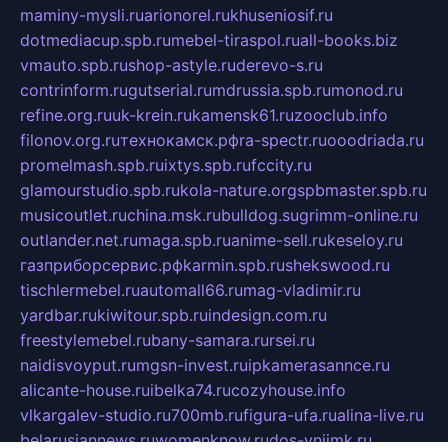
maminy-mysli.ru
arionorel.ru
khuseniosif.ru
dotmediacup.spb.ru
mebel-tiraspol.ru
all-books.biz
vmauto.spb.ru
shop-astyle.ru
derevo-s.ru
contrinform.ru
gutserial.ru
mdrussia.spb.ru
monod.ru
refine.org.ru
uk-krein.ru
kamensk61.ru
zooclub.info
filonov.org.ru
технокамск.рф
ra-spectr.ru
ooodriada.ru
promelmash.spb.ru
ixtys.spb.ru
fccity.ru
glamourstudio.spb.ru
kola-nature.org
spbmaster.spb.ru
musicoutlet.ru
china.msk.ru
bulldog.su
grimm-online.ru
outlander.net.ru
maga.spb.ru
anime-sell.ru
keseloy.ru
газприборсервис.рф
karmin.spb.ru
shekswood.ru
tischlermebel.ru
automall66.ru
mag-vladimir.ru
yardbar.ru
kiwitour.spb.ru
indesign.com.ru
freestylemebel.ru
bany-samara.ru
rsei.ru
naidisvoyput.ru
mgsn-invest.ru
ipkamerasannce.ru
alicante-house.ru
ibelka74.ru
cozyhouse.info
vlkargalev-studio.ru
700mb.ru
figura-ufa.ru
alina-live.ru
belarusiannews.ru
womenknow.ru
dos-vniimk.ru