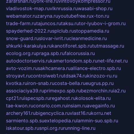
zarafshan.ru
york-life.ru
vintovoykompressor.ru
vladivostok-map.ru
vlknrussia.ru
wasabi-shop.ru
webamator.ru
zaryna.ru
youtubefree.ru
x-ton.ru
trade-farm.ru
tajuncos.ru
taksu.ru
tor-lyubov-i-grom.ru
spayderhed-2022.ru
splclub.ru
stoppamedia.ru
snow-guard.ru
slovar-ivrit.ru
cleanmedicine.ru
shkurki-karakulya.ru
kanotiforet.spb.ru
tutmassage.ru
ecolog.org.ru
praga.spb.ru
falcorussia.ru
autodoctorservis.ru
kamertondom.spb.ru
net-life.net.ru
avto-vozim.ru
sakhcamera.ru
alliance-electro.spb.ru
stroyavt.ru
controlweb1.ru
tdsak74.ru
kinzozo-ru.ru
kvotka.ru
iron-snab.ru
costa-bella.ru
eugrus.pp.ru
associaciya39.ru
primexpo.spb.ru
bezmorchin.ru
ia2.ru
cpt21.ru
ispecspb.ru
regahost.ru
kolosok-elita.ru
tae-kwon.ru
consrio.com.ru
insiam.ru
avegainfo.ru
archery161.ru
bigencyclica.ru
vlast16.ru
korru.net
sarmiento.spb.su
extelopedia.ru
lammin-suo.spb.ru
iskatour.spb.ru
snpi.org.ru
running-line.ru