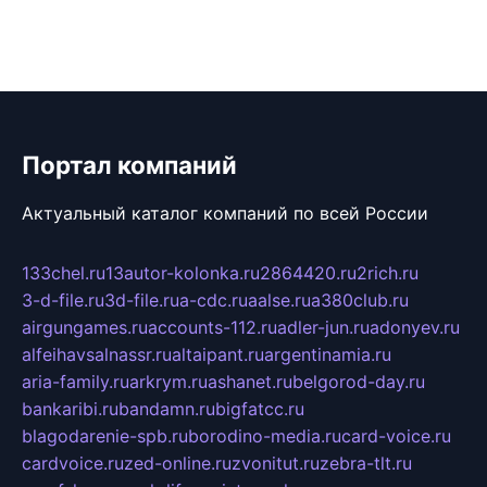
Портал компаний
Актуальный каталог компаний по всей России
133chel.ru
13autor-kolonka.ru
2864420.ru
2rich.ru
3-d-file.ru
3d-file.ru
a-cdc.ru
aalse.ru
a380club.ru
airgungames.ru
accounts-112.ru
adler-jun.ru
adonyev.ru
alfeihavsalnassr.ru
altaipant.ru
argentinamia.ru
aria-family.ru
arkrym.ru
ashanet.ru
belgorod-day.ru
bankaribi.ru
bandamn.ru
bigfatcc.ru
blagodarenie-spb.ru
borodino-media.ru
card-voice.ru
cardvoice.ru
zed-online.ru
zvonitut.ru
zebra-tlt.ru