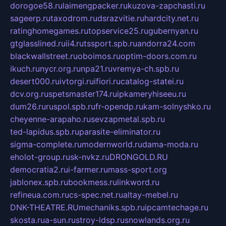
dorogoe58.ru
laimengpacker.ru
kuzova-zapchasti.ru
sageerp.ru
taxodrom.ru
dsrazvitie.ru
hardcity.net.ru
ratinghomegames.ru
topservice25.ru
gubernyan.ru
gtglasslined.ru
ii4.ru
tssport.spb.ru
andorra24.com
blackwallstreet.ru
oboimos.ru
optim-doors.com.ru
ikuch.ru
nycr.org.ru
npa21.ru
vremya-ch.spb.ru
desert000.ru
ivtorgi.ru
ifiori.ru
catalog-statei.ru
dcv.org.ru
spetsmaster174.ru
ipkameryhiseeu.ru
dum26.ru
ruspol.spb.ru
fr-opendp.ru
kam-solnyshko.ru
cheyenne-arapaho.ru
sevzapmetal.spb.ru
ted-lapidus.spb.ru
parasite-eliminator.ru
sigma-complete.ru
modernworld.ru
dama-moda.ru
eholot-group.ru
sk-nvkz.ru
DRONGOLD.RU
democratia2.ru
i-farmer.ru
mass-sport.org
jablonex.spb.ru
bookmess.ru
linkword.ru
refineua.com.ru
cs-spec.net.ru
altay-mebel.ru
DNK-THEATRE.RU
mechaniks.spb.ru
ipcamtechage.ru
skosta.ru
a-sun.ru
stroy-ldsp.ru
snowlands.org.ru