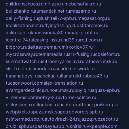
childrensshoes.ru
mrlizzy.ru
mebelsofiakrd.ru
bulizhenko.ru
rumantick.net.ru
mtszerno.ru
daily-fishing.ru
glushiteli-v-spb.ru
megasat.org.ru
localization.net.ru
flyingfish.pp.ru
ds5teremok.ru
aclib.spb.ru
komissionka30.ru
mag-profit.ru
icentre-74.ru
leasing-nsk.ru
hd39.ru
rcd.com.ru
bioprot.ru
deltaextreme.ru
mirkotlov07.ru
mycrossway.ru
temamedia.ru
art-fusing.ru
cbslefort.ru
sunroadwatch.ru
citroen-yaroslavl.ru
ratnews.msk.ru
sk-if.ru
joomlamoduli.ru
academic-work.ru
bananaboys.ru
sanekua.ru
lianafrukt.ru
beta43.ru
tucsonwoori.com
alex-translation.ru
avantgardeclinics.ru
noel.msk.ru
buylq.ru
aquas-spb.ru
vilnerivne.com
bobry-2.ru
vtoroe-solnce.ru
nickysheen.ru
clockmir.ru
huntercraft.ru
стройокт.рф
webpixels.ru
pczz.msk.su
petrodvorets.spb.ru
nsintermed.spb.ru
avtovirazh-24.ru
jazzq.ru
czecot.ru
cruizi.spb.ru
spasskaya.spb.ru
kniris.ru
vkpeople.com