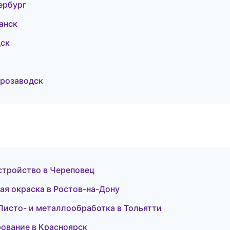
ербург
анск
дск
трозаводск
стройство в Череповец
ая окраска в Ростов-на-Дону
 Листо- и металлообработка в Тольятти
рование в Красноярск