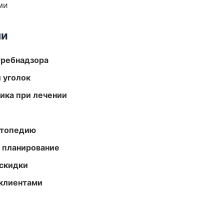
ми
ми
требнадзора
 уголок
тика при лечении
ортопедию
 планирование
скидки
 клиентами