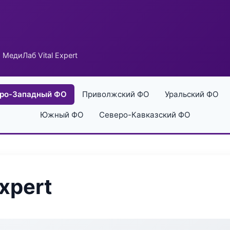
 МедиЛаб Vital Expert
ро-Западный ФО
Приволжский ФО
Уральский ФО
Южный ФО
Северо-Кавказский ФО
xpert