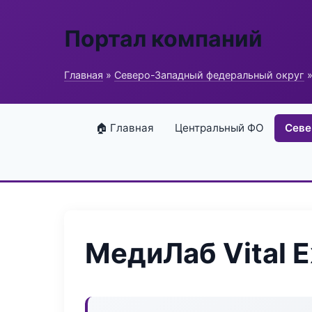
Портал компаний
Главная
»
Северо-Западный федеральный округ
»
🏠 Главная
Центральный ФО
Севе
МедиЛаб Vital E