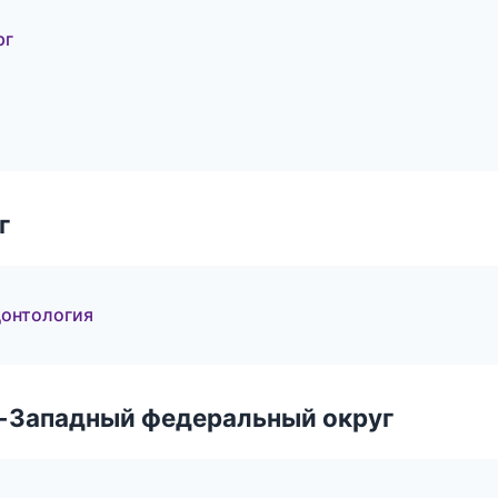
рг
г
донтология
о-Западный федеральный округ