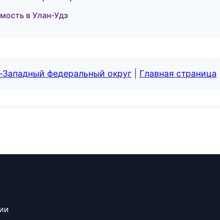
имость в Улан-Удэ
о-Западный федеральный округ
|
Главная страница
сии