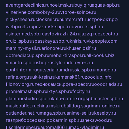
avantgardeclinics.ru
noel.msk.ru
buylq.ru
aquas-spb.ru
vilnerivne.com
bobry-2.ru
vtoroe-solnce.ru
nickysheen.ru
clockmir.ru
huntercraft.ru
стройокт.рф
webpixels.ru
pczz.msk.su
petrodvorets.spb.ru
nsintermed.spb.ru
avtovirazh-24.ru
jazzq.ru
czecot.ru
cruizi.spb.ru
spasskaya.spb.ru
kniris.ru
vkpeople.com
maminy-mysli.ru
arionorel.ru
khuseniosif.ru
dotmediacup.spb.ru
mebel-tiraspol.ru
all-books.biz
vmauto.spb.ru
shop-astyle.ru
derevo-s.ru
contrinform.ru
gutserial.ru
mdrussia.spb.ru
monod.ru
refine.org.ru
uk-krein.ru
kamensk61.ru
zooclub.info
filonov.org.ru
технокамск.рф
ra-spectr.ru
ooodriada.ru
promelmash.spb.ru
ixtys.spb.ru
fccity.ru
glamourstudio.spb.ru
kola-nature.org
spbmaster.spb.ru
musicoutlet.ru
china.msk.ru
bulldog.su
grimm-online.ru
outlander.net.ru
maga.spb.ru
anime-sell.ru
keseloy.ru
газприборсервис.рф
karmin.spb.ru
shekswood.ru
tischlermebel.ru
automall66.ru
mag-vladimir.ru