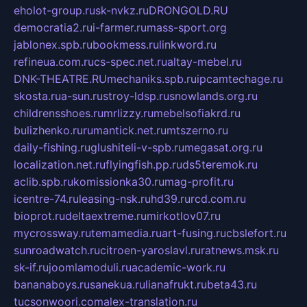
eholot-group.ru
sk-nvkz.ru
DRONGOLD.RU
democratia2.ru
i-farmer.ru
mass-sport.org
jablonex.spb.ru
bookmess.ru
linkword.ru
refineua.com.ru
cs-spec.net.ru
altay-mebel.ru
DNK-THEATRE.RU
mechaniks.spb.ru
ipcamtechage.ru
skosta.ru
a-sun.ru
stroy-ldsp.ru
snowlands.org.ru
childrensshoes.ru
mrlizzy.ru
mebelsofiakrd.ru
bulizhenko.ru
rumantick.net.ru
mtszerno.ru
daily-fishing.ru
glushiteli-v-spb.ru
megasat.org.ru
localization.net.ru
flyingfish.pp.ru
ds5teremok.ru
aclib.spb.ru
komissionka30.ru
mag-profit.ru
icentre-74.ru
leasing-nsk.ru
hd39.ru
rcd.com.ru
bioprot.ru
deltaextreme.ru
mirkotlov07.ru
mycrossway.ru
temamedia.ru
art-fusing.ru
cbslefort.ru
sunroadwatch.ru
citroen-yaroslavl.ru
ratnews.msk.ru
sk-if.ru
joomlamoduli.ru
academic-work.ru
bananaboys.ru
sanekua.ru
lianafrukt.ru
beta43.ru
tucsonwoori.com
alex-translation.ru