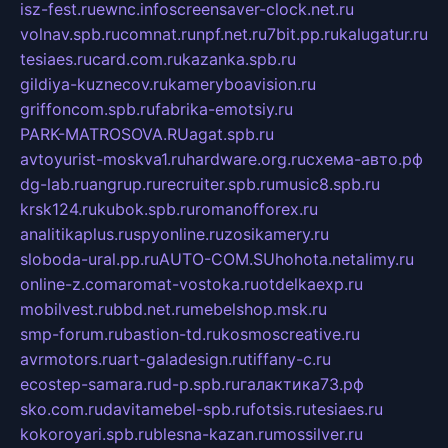
isz-fest.ru
ewnc.info
screensaver-clock.net.ru
volnav.spb.ru
comnat.ru
npf.net.ru
7bit.pp.ru
kalugatur.ru
tesiaes.ru
card.com.ru
kazanka.spb.ru
gildiya-kuznecov.ru
kameryboavision.ru
griffoncom.spb.ru
fabrika-emotsiy.ru
PARK-MATROSOVA.RU
agat.spb.ru
avtoyurist-moskva1.ru
hardware.org.ru
схема-авто.рф
dg-lab.ru
angrup.ru
recruiter.spb.ru
music8.spb.ru
krsk124.ru
kubok.spb.ru
romanofforex.ru
analitikaplus.ru
spyonline.ru
zosikamery.ru
sloboda-ural.pp.ru
AUTO-COM.SU
hohota.net
alimy.ru
online-z.com
aromat-vostoka.ru
otdelkaexp.ru
mobilvest.ru
bbd.net.ru
mebelshop.msk.ru
smp-forum.ru
bastion-td.ru
kosmoscreative.ru
avrmotors.ru
art-galadesign.ru
tiffany-c.ru
ecostep-samara.ru
d-p.spb.ru
галактика73.рф
sko.com.ru
davitamebel-spb.ru
fotsis.ru
tesiaes.ru
kokoroyari.spb.ru
blesna-kazan.ru
mossilver.ru