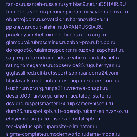
fan-cs.ru
santeh-russia.ru
symbian9.net.ru
DSHAIR.RU
tmmotors.spb.ru
xjocuricopii.com
musavtomat.msk.ru
obustrojdom.ru
sovetcik.ru
ybaranovskaya.ru
ppknews.ru
cult-alshei.ru
JAPANRUSSIA.RU
proekciyamebel.ru
imper-finans.ru
rim.org.ru
glamourai.ru
brassminus.ru
zabor-pro.ru
ftn.pp.ru
dorogoe58.ru
laimengpacker.ru
kuzova-zapchasti.ru
sageerp.ru
taxodrom.ru
dsrazvitie.ru
hardcity.net.ru
ratinghomegames.ru
topservice25.ru
gubernyan.ru
gtglasslined.ru
ii4.ru
tssport.spb.ru
andorra24.com
blackwallstreet.ru
oboimos.ru
optim-doors.com.ru
ikuch.ru
nycr.org.ru
npa21.ru
vremya-ch.spb.ru
desert000.ru
ivtorgi.ru
ifiori.ru
catalog-statei.ru
dcv.org.ru
spetsmaster174.ru
ipkameryhiseeu.ru
dum26.ru
ruspol.spb.ru
fr-opendp.ru
kam-solnyshko.ru
cheyenne-arapaho.ru
sevzapmetal.spb.ru
ted-lapidus.spb.ru
parasite-eliminator.ru
sigma-complete.ru
modernworld.ru
dama-moda.ru