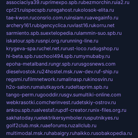
associaciya39.ru
primexpo.spb.ru
bezmorchin.ru
ia2.ru
cpt21.ru
ispecspb.ru
regahost.ru
kolosok-elita.ru
tae-kwon.ru
consrio.com.ru
insiam.ru
avegainfo.ru
archery161.ru
bigencyclica.ru
vlast16.ru
korru.net
sarmiento.spb.su
extelopedia.ru
lammin-suo.spb.ru
iskatour.spb.ru
snpi.org.ru
running-line.ru
krygeva-spa.ru
chel.net.ru
rust-loco.ru
dugshop.ru
hl-beta.spb.ru
school494.spb.ru
mymubaby.ru
epoha-metalband.ru
ngr.spb.ru
rusgosnews.com
dieselvostok.ru
24hostel.msk.ru
w-dev.ru
f-ship.ru
regsmi.ru
filmnetwork.ru
malinasp.ru
kinosvin.ru
h2o-salon.ru
malutkayork.ru
deltaprim.spb.ru
tango-perm.ru
gooddir.ru
sgv.su
multiki-online.com
webkrasotki.com
cherinvest.ru
detskiy-ostrov.ru
ankou.spb.ru
alvesta1.ru
pdf-creator.ru
nix-files.org.ru
sakhatoday.ru
elektrikersymboler.ru
sputnikyes.ru
golf2club.msk.ru
aeforums.ru
zallclub.ru
multimodal.msk.ru
habaigry.ru
haikko.ru
sobakopedia.ru