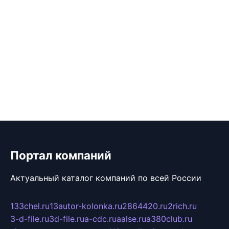
Портал компаний
Актуальный каталог компаний по всей России
133chel.ru
13autor-kolonka.ru
2864420.ru
2rich.ru
3-d-file.ru
3d-file.ru
a-cdc.ru
aalse.ru
a380club.ru