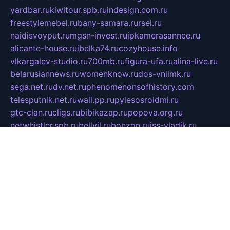
yardbar.ru
kiwitour.spb.ru
indesign.com.ru
freestylemebel.ru
bany-samara.ru
rsei.ru
naidisvoyput.ru
mgsn-invest.ru
ipkamerasannce.ru
alicante-house.ru
ibelka74.ru
cozyhouse.info
vlkargalev-studio.ru
700mb.ru
figura-ufa.ru
alina-live.ru
belarusiannews.ru
womenknow.ru
dos-vniimk.ru
sega.net.ru
dv.net.ru
phenomenonsofhistory.com
telesputnik.net.ru
wall.pp.ru
pylesosroidmi.ru
gtc-clan.ru
cligs.ru
bibikazap.ru
popova.org.ru
netwhistler.spb.ru
bellvil.ru
bonzon.ru
iss-vladik.ru
defiparis.net.ru
las-gryzas.ru
amku.ru
electednews.spb.ru
feather.org.ru
spar72.ru
tankiigri.ru
dominus.com.ru
ibtree.ru
sanykool.pp.ru
unixlib.org.ru
menatep.spb.ru
gartenterrassen.ru
printeka.ru
skvozilka.com.ru
parkovka-pub.ru
lovemobi.ru
art-ru.ru
emulatorz.com.ru
alucomp.com.ru
tatforum.com.ru
alternativa-profi.ru
dermakler.ru
artsurvey.ru
aredir.ru
khimspas.ru
centr-maxi.ru
2018r.ru