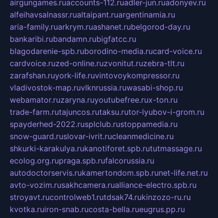
airgungames.ru
accounts-112.ru
adler-jun.ru
adonyev.ru
alfeihavsalnassr.ru
altaipant.ru
argentinamia.ru
aria-family.ru
arkrym.ru
ashanet.ru
belgorod-day.ru
bankaribi.ru
bandamn.ru
bigfatcc.ru
blagodarenie-spb.ru
borodino-media.ru
card-voice.ru
cardvoice.ru
zed-online.ru
zvonitut.ru
zebra-tlt.ru
zarafshan.ru
york-life.ru
vintovoykompressor.ru
vladivostok-map.ru
vlknrussia.ru
wasabi-shop.ru
webamator.ru
zaryna.ru
youtubefree.ru
x-ton.ru
trade-farm.ru
tajuncos.ru
taksu.ru
tor-lyubov-i-grom.ru
spayderhed-2022.ru
splclub.ru
stoppamedia.ru
snow-guard.ru
slovar-ivrit.ru
cleanmedicine.ru
shkurki-karakulya.ru
kanotiforet.spb.ru
tutmassage.ru
ecolog.org.ru
praga.spb.ru
falcorussia.ru
autodoctorservis.ru
kamertondom.spb.ru
net-life.net.ru
avto-vozim.ru
sakhcamera.ru
alliance-electro.spb.ru
stroyavt.ru
controlweb1.ru
tdsak74.ru
kinzozo-ru.ru
kvotka.ru
iron-snab.ru
costa-bella.ru
eugrus.pp.ru