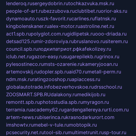
lenderoq.ru
sergeydobrin.ru
tochkazvuka.msk.ru
people-of-art.ru
bezzubova.ru
clubtibet.ru
orior-aks.ru
dynamoauto.ru
szk-favorit.ru
carlines.ru
flatnsk.ru
kingbolenskaner.ru
alex-motor.ru
astroline.net.ru
act1.spb.ru
polyglot.com.ru
gidlipetsk.ru
ooo-driada.ru
detsad125.ru
mir-zdoroviya.ru
bruslanovo.ru
siterem.ru
council.spb.ru
лодкипатриот.рф
kafekolizey.ru
iclub.net.ru
gazon-easy.ru
sugarepilekb.ru
grinox.ru
pylesostineco.ru
msts-ozarenie.ru
kameryjooan.ru
artemovskij.ru
dopler.spb.ru
aid70.ru
metall-perm.ru
ndm.msk.ru
ratingzooshop.ru
apiaccess.ru
globalautotrade.info
bezverhovskoe.ru
drsschool.ru
ZOOSMART.SPB.RU
dalakony.ru
medikijob.ru
remontt.spb.ru
photostudia.spb.ru
myragon.ru
terramia.ru
academy62.ru
gardengallereya.ru
rti.com.ru
artem-news.ru
biserinca.ru
krasnodarkurort.com
imshowtv.ru
mebel-v-tule.ru
mobtopik.ru
pcsecurity.net.ru
tool-sib.ru
multimetrunit.ru
sp-tour.ru