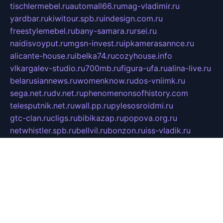
tischlermebel.ru
automall66.ru
mag-vladimir.ru
yardbar.ru
kiwitour.spb.ru
indesign.com.ru
freestylemebel.ru
bany-samara.ru
rsei.ru
naidisvoyput.ru
mgsn-invest.ru
ipkamerasannce.ru
alicante-house.ru
ibelka74.ru
cozyhouse.info
vlkargalev-studio.ru
700mb.ru
figura-ufa.ru
alina-live.ru
belarusiannews.ru
womenknow.ru
dos-vniimk.ru
sega.net.ru
dv.net.ru
phenomenonsofhistory.com
telesputnik.net.ru
wall.pp.ru
pylesosroidmi.ru
gtc-clan.ru
cligs.ru
bibikazap.ru
popova.org.ru
netwhistler.spb.ru
bellvil.ru
bonzon.ru
iss-vladik.ru
defiparis.net.ru
las-gryzas.ru
amku.ru
electednews.spb.ru
feather.org.ru
spar72.ru
tankiigri.ru
dominus.com.ru
ibtree.ru
sanykool.pp.ru
unixlib.org.ru
menatep.spb.ru
gartenterrassen.ru
printeka.ru
skvozilka.com.ru
parkovka-pub.ru
lovemobi.ru
art-ru.ru
emulatorz.com.ru
alucomp.com.ru
tatforum.com.ru
alternativa-profi.ru
dermakler.ru
artsurvey.ru
aredir.ru