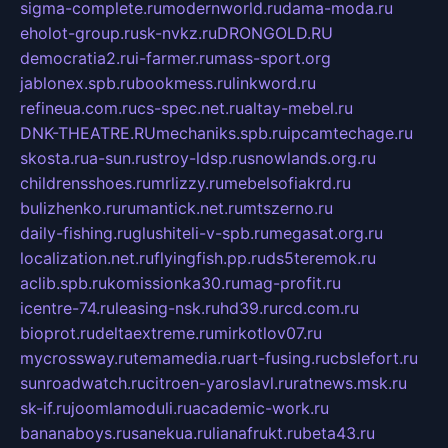
sigma-complete.ru
modernworld.ru
dama-moda.ru
eholot-group.ru
sk-nvkz.ru
DRONGOLD.RU
democratia2.ru
i-farmer.ru
mass-sport.org
jablonex.spb.ru
bookmess.ru
linkword.ru
refineua.com.ru
cs-spec.net.ru
altay-mebel.ru
DNK-THEATRE.RU
mechaniks.spb.ru
ipcamtechage.ru
skosta.ru
a-sun.ru
stroy-ldsp.ru
snowlands.org.ru
childrensshoes.ru
mrlizzy.ru
mebelsofiakrd.ru
bulizhenko.ru
rumantick.net.ru
mtszerno.ru
daily-fishing.ru
glushiteli-v-spb.ru
megasat.org.ru
localization.net.ru
flyingfish.pp.ru
ds5teremok.ru
aclib.spb.ru
komissionka30.ru
mag-profit.ru
icentre-74.ru
leasing-nsk.ru
hd39.ru
rcd.com.ru
bioprot.ru
deltaextreme.ru
mirkotlov07.ru
mycrossway.ru
temamedia.ru
art-fusing.ru
cbslefort.ru
sunroadwatch.ru
citroen-yaroslavl.ru
ratnews.msk.ru
sk-if.ru
joomlamoduli.ru
academic-work.ru
bananaboys.ru
sanekua.ru
lianafrukt.ru
beta43.ru