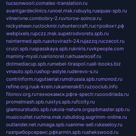
tucsonwoori.com
alex-translation.ru
avantgardeclinics.ru
noel.msk.ru
buylq.ru
aquas-spb.ru
vilnerivne.com
bobry-2.ru
vtoroe-solnce.ru
nickysheen.ru
clockmir.ru
huntercraft.ru
стройокт.рф
webpixels.ru
pczz.msk.su
petrodvorets.spb.ru
nsintermed.spb.ru
avtovirazh-24.ru
jazzq.ru
czecot.ru
cruizi.spb.ru
spasskaya.spb.ru
kniris.ru
vkpeople.com
maminy-mysli.ru
arionorel.ru
khuseniosif.ru
dotmediacup.spb.ru
mebel-tiraspol.ru
all-books.biz
vmauto.spb.ru
shop-astyle.ru
derevo-s.ru
contrinform.ru
gutserial.ru
mdrussia.spb.ru
monod.ru
refine.org.ru
uk-krein.ru
kamensk61.ru
zooclub.info
filonov.org.ru
технокамск.рф
ra-spectr.ru
ooodriada.ru
promelmash.spb.ru
ixtys.spb.ru
fccity.ru
glamourstudio.spb.ru
kola-nature.org
spbmaster.spb.ru
musicoutlet.ru
china.msk.ru
bulldog.su
grimm-online.ru
outlander.net.ru
maga.spb.ru
anime-sell.ru
keseloy.ru
газприборсервис.рф
karmin.spb.ru
shekswood.ru