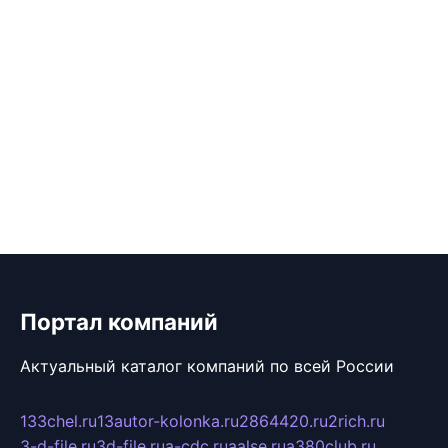
Портал компаний
Актуальный каталог компаний по всей России
133chel.ru
13autor-kolonka.ru
2864420.ru
2rich.ru
3-d-file.ru
3d-file.ru
a-cdc.ru
aalse.ru
a380club.ru