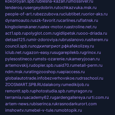
kokoroyari.spb.ru
blesna-kazan.ru
mossilver.ru
lenderoq.ru
sergeydobrin.ru
tochkazvuka.msk.ru
people-of-art.ru
bezzubova.ru
clubtibet.ru
orior-aks.ru
dynamoauto.ru
szk-favorit.ru
carlines.ru
flatnsk.ru
kingbolenskaner.ru
alex-motor.ru
astroline.net.ru
act1.spb.ru
polyglot.com.ru
gidlipetsk.ru
ooo-driada.ru
detsad125.ru
mir-zdoroviya.ru
bruslanovo.ru
siterem.ru
council.spb.ru
лодкипатриот.рф
kafekolizey.ru
iclub.net.ru
gazon-easy.ru
sugarepilekb.ru
grinox.ru
pylesostineco.ru
msts-ozarenie.ru
kameryjooan.ru
artemovskij.ru
dopler.spb.ru
aid70.ru
metall-perm.ru
ndm.msk.ru
ratingzooshop.ru
apiaccess.ru
globalautotrade.info
bezverhovskoe.ru
drsschool.ru
ZOOSMART.SPB.RU
dalakony.ru
medikijob.ru
remontt.spb.ru
photostudia.spb.ru
myragon.ru
terramia.ru
academy62.ru
gardengallereya.ru
rti.com.ru
artem-news.ru
biserinca.ru
krasnodarkurort.com
imshowtv.ru
mebel-v-tule.ru
mobtopik.ru