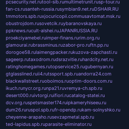
pcsecurity.net.ru
tool-sib.ru
multimetrunit.ru
sp-tour.ru
fan-cs.ru
santeh-russia.ru
symbian9.net.ru
DSHAIR.RU
tmmotors.spb.ru
xjocuricopii.com
musavtomat.msk.ru
obustrojdom.ru
sovetcik.ru
ybaranovskaya.ru
ppknews.ru
cult-alshei.ru
JAPANRUSSIA.RU
proekciyamebel.ru
imper-finans.ru
rim.org.ru
glamourai.ru
brassminus.ru
zabor-pro.ru
ftn.pp.ru
dorogoe58.ru
laimengpacker.ru
kuzova-zapchasti.ru
sageerp.ru
taxodrom.ru
dsrazvitie.ru
hardcity.net.ru
ratinghomegames.ru
topservice25.ru
gubernyan.ru
gtglasslined.ru
ii4.ru
tssport.spb.ru
andorra24.com
blackwallstreet.ru
oboimos.ru
optim-doors.com.ru
ikuch.ru
nycr.org.ru
npa21.ru
vremya-ch.spb.ru
desert000.ru
ivtorgi.ru
ifiori.ru
catalog-statei.ru
dcv.org.ru
spetsmaster174.ru
ipkameryhiseeu.ru
dum26.ru
ruspol.spb.ru
fr-opendp.ru
kam-solnyshko.ru
cheyenne-arapaho.ru
sevzapmetal.spb.ru
ted-lapidus.spb.ru
parasite-eliminator.ru