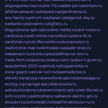
airgungames.ru
accounts-112.ru
adler-jun.ru
adonyev.ru
alfeihavsalnassr.ru
altaipant.ru
argentinamia.ru
aria-family.ru
arkrym.ru
ashanet.ru
belgorod-day.ru
bankaribi.ru
bandamn.ru
bigfatcc.ru
blagodarenie-spb.ru
borodino-media.ru
card-voice.ru
cardvoice.ru
zed-online.ru
zvonitut.ru
zebra-tlt.ru
zarafshan.ru
york-life.ru
vintovoykompressor.ru
vladivostok-map.ru
vlknrussia.ru
wasabi-shop.ru
webamator.ru
zaryna.ru
youtubefree.ru
x-ton.ru
trade-farm.ru
tajuncos.ru
taksu.ru
tor-lyubov-i-grom.ru
spayderhed-2022.ru
splclub.ru
stoppamedia.ru
snow-guard.ru
slovar-ivrit.ru
cleanmedicine.ru
shkurki-karakulya.ru
kanotiforet.spb.ru
tutmassage.ru
ecolog.org.ru
praga.spb.ru
falcorussia.ru
autodoctorservis.ru
kamertondom.spb.ru
net-life.net.ru
avto-vozim.ru
sakhcamera.ru
alliance-electro.spb.ru
stroyavt.ru
controlweb1.ru
tdsak74.ru
kinzozo-ru.ru
kvotka.ru
iron-snab.ru
costa-bella.ru
eugrus.pp.ru