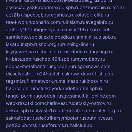
associaciya39.ru
primexpo.spb.ru
bezmorchin.ru
ia2.ru
cpt21.ru
ispecspb.ru
regahost.ru
kolosok-elita.ru
tae-kwon.ru
consrio.com.ru
insiam.ru
avegainfo.ru
archery161.ru
bigencyclica.ru
vlast16.ru
korru.net
sarmiento.spb.su
extelopedia.ru
lammin-suo.spb.ru
iskatour.spb.ru
snpi.org.ru
running-line.ru
krygeva-spa.ru
chel.net.ru
rust-loco.ru
dugshop.ru
hl-beta.spb.ru
school494.spb.ru
mymubaby.ru
epoha-metalband.ru
ngr.spb.ru
rusgosnews.com
dieselvostok.ru
24hostel.msk.ru
w-dev.ru
f-ship.ru
regsmi.ru
filmnetwork.ru
malinasp.ru
kinosvin.ru
h2o-salon.ru
malutkayork.ru
deltaprim.spb.ru
tango-perm.ru
gooddir.ru
sgv.su
multiki-online.com
webkrasotki.com
cherinvest.ru
detskiy-ostrov.ru
ankou.spb.ru
alvesta1.ru
pdf-creator.ru
nix-files.org.ru
sakhatoday.ru
elektrikersymboler.ru
sputnikyes.ru
golf2club.msk.ru
aeforums.ru
zallclub.ru