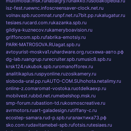
multimodal.msk.ru
habaigry.ru
haikko.ru
sobakopedia.ru
isz-fest.ru
ewnc.info
screensaver-clock.net.ru
volnav.spb.ru
comnat.ru
npf.net.ru
7bit.pp.ru
kalugatur.ru
tesiaes.ru
card.com.ru
kazanka.spb.ru
gildiya-kuznecov.ru
kameryboavision.ru
griffoncom.spb.ru
fabrika-emotsiy.ru
PARK-MATROSOVA.RU
agat.spb.ru
avtoyurist-moskva1.ru
hardware.org.ru
схема-авто.рф
dg-lab.ru
angrup.ru
recruiter.spb.ru
music8.spb.ru
krsk124.ru
kubok.spb.ru
romanofforex.ru
analitikaplus.ru
spyonline.ru
zosikamery.ru
sloboda-ural.pp.ru
AUTO-COM.SU
hohota.net
alimy.ru
online-z.com
aromat-vostoka.ru
otdelkaexp.ru
mobilvest.ru
bbd.net.ru
mebelshop.msk.ru
smp-forum.ru
bastion-td.ru
kosmoscreative.ru
avrmotors.ru
art-galadesign.ru
tiffany-c.ru
ecostep-samara.ru
d-p.spb.ru
галактика73.рф
sko.com.ru
davitamebel-spb.ru
fotsis.ru
tesiaes.ru