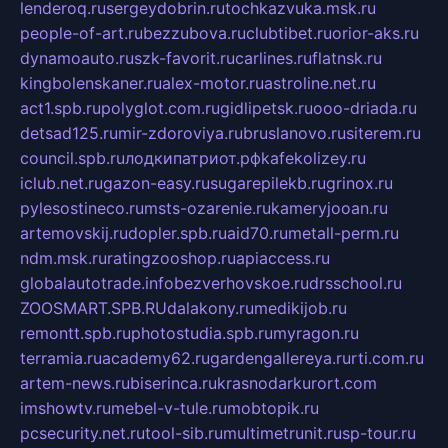
lenderoq.ru
sergeydobrin.ru
tochkazvuka.msk.ru
people-of-art.ru
bezzubova.ru
clubtibet.ru
orior-aks.ru
dynamoauto.ru
szk-favorit.ru
carlines.ru
flatnsk.ru
kingbolenskaner.ru
alex-motor.ru
astroline.net.ru
act1.spb.ru
polyglot.com.ru
gidlipetsk.ru
ooo-driada.ru
detsad125.ru
mir-zdoroviya.ru
bruslanovo.ru
siterem.ru
council.spb.ru
лодкипатриот.рф
kafekolizey.ru
iclub.net.ru
gazon-easy.ru
sugarepilekb.ru
grinox.ru
pylesostineco.ru
msts-ozarenie.ru
kameryjooan.ru
artemovskij.ru
dopler.spb.ru
aid70.ru
metall-perm.ru
ndm.msk.ru
ratingzooshop.ru
apiaccess.ru
globalautotrade.info
bezverhovskoe.ru
drsschool.ru
ZOOSMART.SPB.RU
dalakony.ru
medikijob.ru
remontt.spb.ru
photostudia.spb.ru
myragon.ru
terramia.ru
academy62.ru
gardengallereya.ru
rti.com.ru
artem-news.ru
biserinca.ru
krasnodarkurort.com
imshowtv.ru
mebel-v-tule.ru
mobtopik.ru
pcsecurity.net.ru
tool-sib.ru
multimetrunit.ru
sp-tour.ru