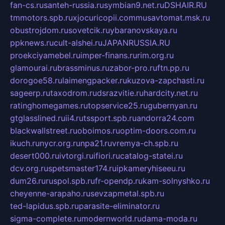
fan-cs.ru
santeh-russia.ru
symbian9.net.ru
DSHAIR.RU
tmmotors.spb.ru
xjocuricopii.com
musavtomat.msk.ru
obustrojdom.ru
sovetcik.ru
ybaranovskaya.ru
ppknews.ru
cult-alshei.ru
JAPANRUSSIA.RU
proekciyamebel.ru
imper-finans.ru
rim.org.ru
glamourai.ru
brassminus.ru
zabor-pro.ru
ftn.pp.ru
dorogoe58.ru
laimengpacker.ru
kuzova-zapchasti.ru
sageerp.ru
taxodrom.ru
dsrazvitie.ru
hardcity.net.ru
ratinghomegames.ru
topservice25.ru
gubernyan.ru
gtglasslined.ru
ii4.ru
tssport.spb.ru
andorra24.com
blackwallstreet.ru
oboimos.ru
optim-doors.com.ru
ikuch.ru
nycr.org.ru
npa21.ru
vremya-ch.spb.ru
desert000.ru
ivtorgi.ru
ifiori.ru
catalog-statei.ru
dcv.org.ru
spetsmaster174.ru
ipkameryhiseeu.ru
dum26.ru
ruspol.spb.ru
fr-opendp.ru
kam-solnyshko.ru
cheyenne-arapaho.ru
sevzapmetal.spb.ru
ted-lapidus.spb.ru
parasite-eliminator.ru
sigma-complete.ru
modernworld.ru
dama-moda.ru