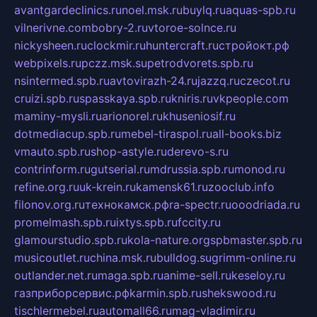
avantgardeclinics.ru
noel.msk.ru
buylq.ru
aquas-spb.ru
vilnerivne.com
bobry-2.ru
vtoroe-solnce.ru
nickysheen.ru
clockmir.ru
huntercraft.ru
стройокт.рф
webpixels.ru
pczz.msk.su
petrodvorets.spb.ru
nsintermed.spb.ru
avtovirazh-24.ru
jazzq.ru
czecot.ru
cruizi.spb.ru
spasskaya.spb.ru
kniris.ru
vkpeople.com
maminy-mysli.ru
arionorel.ru
khuseniosif.ru
dotmediacup.spb.ru
mebel-tiraspol.ru
all-books.biz
vmauto.spb.ru
shop-astyle.ru
derevo-s.ru
contrinform.ru
gutserial.ru
mdrussia.spb.ru
monod.ru
refine.org.ru
uk-krein.ru
kamensk61.ru
zooclub.info
filonov.org.ru
технокамск.рф
ra-spectr.ru
ooodriada.ru
promelmash.spb.ru
ixtys.spb.ru
fccity.ru
glamourstudio.spb.ru
kola-nature.org
spbmaster.spb.ru
musicoutlet.ru
china.msk.ru
bulldog.su
grimm-online.ru
outlander.net.ru
maga.spb.ru
anime-sell.ru
keseloy.ru
газприборсервис.рф
karmin.spb.ru
shekswood.ru
tischlermebel.ru
automall66.ru
mag-vladimir.ru