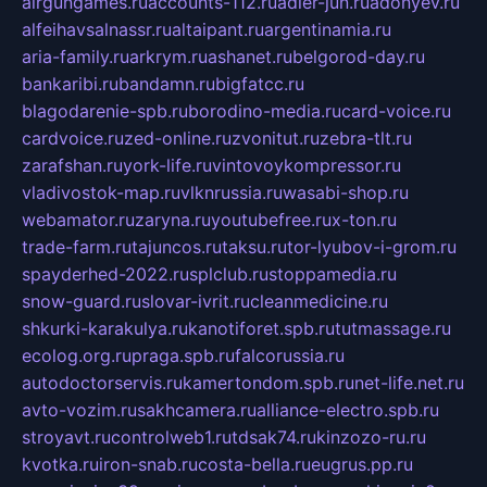
airgungames.ru
accounts-112.ru
adler-jun.ru
adonyev.ru
alfeihavsalnassr.ru
altaipant.ru
argentinamia.ru
aria-family.ru
arkrym.ru
ashanet.ru
belgorod-day.ru
bankaribi.ru
bandamn.ru
bigfatcc.ru
blagodarenie-spb.ru
borodino-media.ru
card-voice.ru
cardvoice.ru
zed-online.ru
zvonitut.ru
zebra-tlt.ru
zarafshan.ru
york-life.ru
vintovoykompressor.ru
vladivostok-map.ru
vlknrussia.ru
wasabi-shop.ru
webamator.ru
zaryna.ru
youtubefree.ru
x-ton.ru
trade-farm.ru
tajuncos.ru
taksu.ru
tor-lyubov-i-grom.ru
spayderhed-2022.ru
splclub.ru
stoppamedia.ru
snow-guard.ru
slovar-ivrit.ru
cleanmedicine.ru
shkurki-karakulya.ru
kanotiforet.spb.ru
tutmassage.ru
ecolog.org.ru
praga.spb.ru
falcorussia.ru
autodoctorservis.ru
kamertondom.spb.ru
net-life.net.ru
avto-vozim.ru
sakhcamera.ru
alliance-electro.spb.ru
stroyavt.ru
controlweb1.ru
tdsak74.ru
kinzozo-ru.ru
kvotka.ru
iron-snab.ru
costa-bella.ru
eugrus.pp.ru