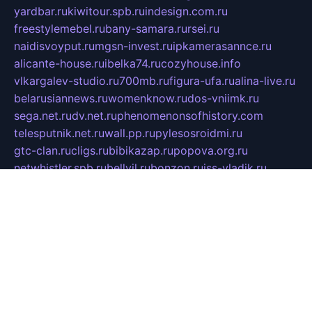
yardbar.ru
kiwitour.spb.ru
indesign.com.ru
freestylemebel.ru
bany-samara.ru
rsei.ru
naidisvoyput.ru
mgsn-invest.ru
ipkamerasannce.ru
alicante-house.ru
ibelka74.ru
cozyhouse.info
vlkargalev-studio.ru
700mb.ru
figura-ufa.ru
alina-live.ru
belarusiannews.ru
womenknow.ru
dos-vniimk.ru
sega.net.ru
dv.net.ru
phenomenonsofhistory.com
telesputnik.net.ru
wall.pp.ru
pylesosroidmi.ru
gtc-clan.ru
cligs.ru
bibikazap.ru
popova.org.ru
netwhistler.spb.ru
bellvil.ru
bonzon.ru
iss-vladik.ru
defiparis.net.ru
las-gryzas.ru
amku.ru
electednews.spb.ru
feather.org.ru
spar72.ru
tankiigri.ru
dominus.com.ru
ibtree.ru
sanykool.pp.ru
unixlib.org.ru
menatep.spb.ru
gartenterrassen.ru
printeka.ru
skvozilka.com.ru
parkovka-pub.ru
lovemobi.ru
art-ru.ru
emulatorz.com.ru
alucomp.com.ru
tatforum.com.ru
alternativa-profi.ru
dermakler.ru
artsurvey.ru
aredir.ru
khimspas.ru
centr-maxi.ru
2018r.ru