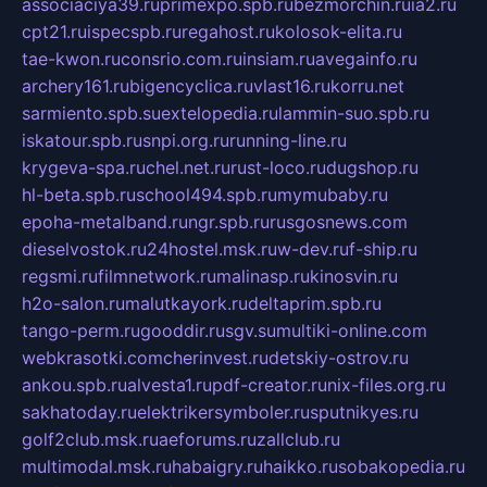
associaciya39.ru
primexpo.spb.ru
bezmorchin.ru
ia2.ru
cpt21.ru
ispecspb.ru
regahost.ru
kolosok-elita.ru
tae-kwon.ru
consrio.com.ru
insiam.ru
avegainfo.ru
archery161.ru
bigencyclica.ru
vlast16.ru
korru.net
sarmiento.spb.su
extelopedia.ru
lammin-suo.spb.ru
iskatour.spb.ru
snpi.org.ru
running-line.ru
krygeva-spa.ru
chel.net.ru
rust-loco.ru
dugshop.ru
hl-beta.spb.ru
school494.spb.ru
mymubaby.ru
epoha-metalband.ru
ngr.spb.ru
rusgosnews.com
dieselvostok.ru
24hostel.msk.ru
w-dev.ru
f-ship.ru
regsmi.ru
filmnetwork.ru
malinasp.ru
kinosvin.ru
h2o-salon.ru
malutkayork.ru
deltaprim.spb.ru
tango-perm.ru
gooddir.ru
sgv.su
multiki-online.com
webkrasotki.com
cherinvest.ru
detskiy-ostrov.ru
ankou.spb.ru
alvesta1.ru
pdf-creator.ru
nix-files.org.ru
sakhatoday.ru
elektrikersymboler.ru
sputnikyes.ru
golf2club.msk.ru
aeforums.ru
zallclub.ru
multimodal.msk.ru
habaigry.ru
haikko.ru
sobakopedia.ru