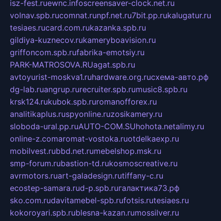
isz-fest.ru
ewnc.info
screensaver-clock.net.ru
volnav.spb.ru
comnat.ru
npf.net.ru
7bit.pp.ru
kalugatur.ru
tesiaes.ru
card.com.ru
kazanka.spb.ru
gildiya-kuznecov.ru
kameryboavision.ru
griffoncom.spb.ru
fabrika-emotsiy.ru
PARK-MATROSOVA.RU
agat.spb.ru
avtoyurist-moskva1.ru
hardware.org.ru
схема-авто.рф
dg-lab.ru
angrup.ru
recruiter.spb.ru
music8.spb.ru
krsk124.ru
kubok.spb.ru
romanofforex.ru
analitikaplus.ru
spyonline.ru
zosikamery.ru
sloboda-ural.pp.ru
AUTO-COM.SU
hohota.net
alimy.ru
online-z.com
aromat-vostoka.ru
otdelkaexp.ru
mobilvest.ru
bbd.net.ru
mebelshop.msk.ru
smp-forum.ru
bastion-td.ru
kosmoscreative.ru
avrmotors.ru
art-galadesign.ru
tiffany-c.ru
ecostep-samara.ru
d-p.spb.ru
галактика73.рф
sko.com.ru
davitamebel-spb.ru
fotsis.ru
tesiaes.ru
kokoroyari.spb.ru
blesna-kazan.ru
mossilver.ru