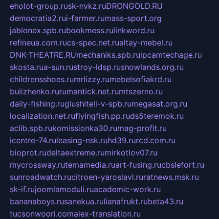
eholot-group.ru
sk-nvkz.ru
DRONGOLD.RU
democratia2.ru
i-farmer.ru
mass-sport.org
jablonex.spb.ru
bookmess.ru
linkword.ru
refineua.com.ru
cs-spec.net.ru
altay-mebel.ru
DNK-THEATRE.RU
mechaniks.spb.ru
ipcamtechage.ru
skosta.ru
a-sun.ru
stroy-ldsp.ru
snowlands.org.ru
childrensshoes.ru
mrlizzy.ru
mebelsofiakrd.ru
bulizhenko.ru
rumantick.net.ru
mtszerno.ru
daily-fishing.ru
glushiteli-v-spb.ru
megasat.org.ru
localization.net.ru
flyingfish.pp.ru
ds5teremok.ru
aclib.spb.ru
komissionka30.ru
mag-profit.ru
icentre-74.ru
leasing-nsk.ru
hd39.ru
rcd.com.ru
bioprot.ru
deltaextreme.ru
mirkotlov07.ru
mycrossway.ru
temamedia.ru
art-fusing.ru
cbslefort.ru
sunroadwatch.ru
citroen-yaroslavl.ru
ratnews.msk.ru
sk-if.ru
joomlamoduli.ru
academic-work.ru
bananaboys.ru
sanekua.ru
lianafrukt.ru
beta43.ru
tucsonwoori.com
alex-translation.ru