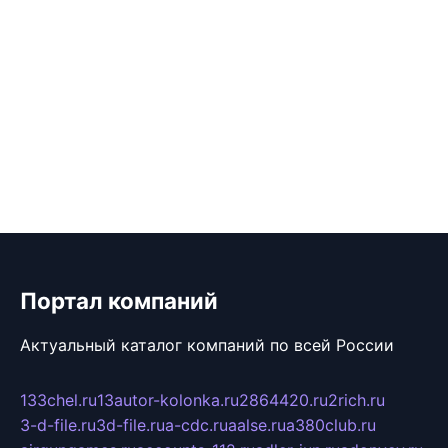
Портал компаний
Актуальный каталог компаний по всей России
133chel.ru
13autor-kolonka.ru
2864420.ru
2rich.ru
3-d-file.ru
3d-file.ru
a-cdc.ru
aalse.ru
a380club.ru