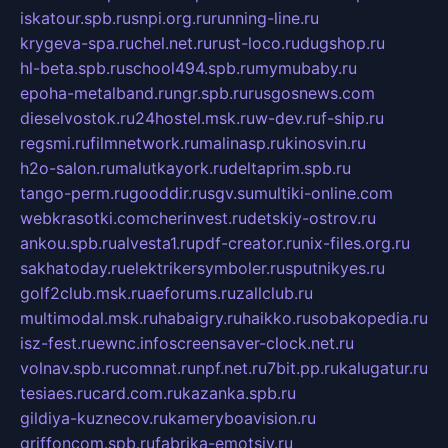
iskatour.spb.ru
snpi.org.ru
running-line.ru
krygeva-spa.ru
chel.net.ru
rust-loco.ru
dugshop.ru
hl-beta.spb.ru
school494.spb.ru
mymubaby.ru
epoha-metalband.ru
ngr.spb.ru
rusgosnews.com
dieselvostok.ru
24hostel.msk.ru
w-dev.ru
f-ship.ru
regsmi.ru
filmnetwork.ru
malinasp.ru
kinosvin.ru
h2o-salon.ru
malutkayork.ru
deltaprim.spb.ru
tango-perm.ru
gooddir.ru
sgv.su
multiki-online.com
webkrasotki.com
cherinvest.ru
detskiy-ostrov.ru
ankou.spb.ru
alvesta1.ru
pdf-creator.ru
nix-files.org.ru
sakhatoday.ru
elektrikersymboler.ru
sputnikyes.ru
golf2club.msk.ru
aeforums.ru
zallclub.ru
multimodal.msk.ru
habaigry.ru
haikko.ru
sobakopedia.ru
isz-fest.ru
ewnc.info
screensaver-clock.net.ru
volnav.spb.ru
comnat.ru
npf.net.ru
7bit.pp.ru
kalugatur.ru
tesiaes.ru
card.com.ru
kazanka.spb.ru
gildiya-kuznecov.ru
kameryboavision.ru
griffoncom.spb.ru
fabrika-emotsiy.ru