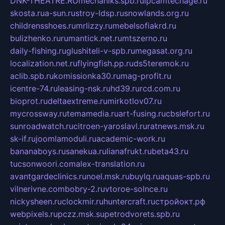
DNK-THEATRE.RU
mechaniks.spb.ru
ipcamtechage.ru
skosta.ru
a-sun.ru
stroy-ldsp.ru
snowlands.org.ru
childrensshoes.ru
mrlizzy.ru
mebelsofiakrd.ru
bulizhenko.ru
rumantick.net.ru
mtszerno.ru
daily-fishing.ru
glushiteli-v-spb.ru
megasat.org.ru
localization.net.ru
flyingfish.pp.ru
ds5teremok.ru
aclib.spb.ru
komissionka30.ru
mag-profit.ru
icentre-74.ru
leasing-nsk.ru
hd39.ru
rcd.com.ru
bioprot.ru
deltaextreme.ru
mirkotlov07.ru
mycrossway.ru
temamedia.ru
art-fusing.ru
cbslefort.ru
sunroadwatch.ru
citroen-yaroslavl.ru
ratnews.msk.ru
sk-if.ru
joomlamoduli.ru
academic-work.ru
bananaboys.ru
sanekua.ru
lianafrukt.ru
beta43.ru
tucsonwoori.com
alex-translation.ru
avantgardeclinics.ru
noel.msk.ru
buylq.ru
aquas-spb.ru
vilnerivne.com
bobry-2.ru
vtoroe-solnce.ru
nickysheen.ru
clockmir.ru
huntercraft.ru
стройокт.рф
webpixels.ru
pczz.msk.su
petrodvorets.spb.ru