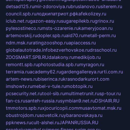
detsad125.ru
mir-zdoroviya.ru
bruslanovo.ru
siterem.ru
council.spb.ru
лодкипатриот.рф
kafekolizey.ru
iclub.net.ru
gazon-easy.ru
sugarepilekb.ru
grinox.ru
pylesostineco.ru
msts-ozarenie.ru
kameryjooan.ru
artemovskij.ru
dopler.spb.ru
aid70.ru
metall-perm.ru
ndm.msk.ru
ratingzooshop.ru
apiaccess.ru
globalautotrade.info
bezverhovskoe.ru
drsschool.ru
ZOOSMART.SPB.RU
dalakony.ru
medikijob.ru
remontt.spb.ru
photostudia.spb.ru
myragon.ru
terramia.ru
academy62.ru
gardengallereya.ru
rti.com.ru
artem-news.ru
biserinca.ru
krasnodarkurort.com
imshowtv.ru
mebel-v-tule.ru
mobtopik.ru
pcsecurity.net.ru
tool-sib.ru
multimetrunit.ru
sp-tour.ru
fan-cs.ru
santeh-russia.ru
symbian9.net.ru
DSHAIR.RU
tmmotors.spb.ru
xjocuricopii.com
musavtomat.msk.ru
obustrojdom.ru
sovetcik.ru
ybaranovskaya.ru
ppknews.ru
cult-alshei.ru
JAPANRUSSIA.RU
proekciyamebel.ru
imper-finans.ru
rim.org.ru