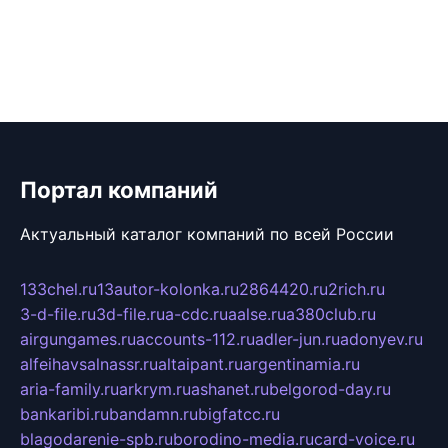
Портал компаний
Актуальный каталог компаний по всей России
133chel.ru
13autor-kolonka.ru
2864420.ru
2rich.ru
3-d-file.ru
3d-file.ru
a-cdc.ru
aalse.ru
a380club.ru
airgungames.ru
accounts-112.ru
adler-jun.ru
adonyev.ru
alfeihavsalnassr.ru
altaipant.ru
argentinamia.ru
aria-family.ru
arkrym.ru
ashanet.ru
belgorod-day.ru
bankaribi.ru
bandamn.ru
bigfatcc.ru
blagodarenie-spb.ru
borodino-media.ru
card-voice.ru