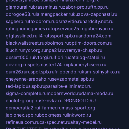
glamourai.ru
brassminus.ru
zabor-pro.ru
ftn.pp.ru
dorogoe58.ru
laimengpacker.ru
kuzova-zapchasti.ru
sageerp.ru
taxodrom.ru
dsrazvitie.ru
hardcity.net.ru
ratinghomegames.ru
topservice25.ru
gubernyan.ru
gtglasslined.ru
ii4.ru
tssport.spb.ru
andorra24.com
blackwallstreet.ru
oboimos.ru
optim-doors.com.ru
ikuch.ru
nycr.org.ru
npa21.ru
vremya-ch.spb.ru
desert000.ru
ivtorgi.ru
ifiori.ru
catalog-statei.ru
dcv.org.ru
spetsmaster174.ru
ipkameryhiseeu.ru
dum26.ru
ruspol.spb.ru
fr-opendp.ru
kam-solnyshko.ru
cheyenne-arapaho.ru
sevzapmetal.spb.ru
ted-lapidus.spb.ru
parasite-eliminator.ru
sigma-complete.ru
modernworld.ru
dama-moda.ru
eholot-group.ru
sk-nvkz.ru
DRONGOLD.RU
democratia2.ru
i-farmer.ru
mass-sport.org
jablonex.spb.ru
bookmess.ru
linkword.ru
refineua.com.ru
cs-spec.net.ru
altay-mebel.ru