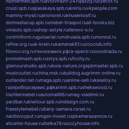
nsintermed.spb.ru
avtovirazh-24.ru
jazzq.ru
czecot.ru
cruizi.spb.ru
spasskaya.spb.ru
kniris.ru
vkpeople.com
maminy-mysli.ru
arionorel.ru
khuseniosif.ru
dotmediacup.spb.ru
mebel-tiraspol.ru
all-books.biz
vmauto.spb.ru
shop-astyle.ru
derevo-s.ru
contrinform.ru
gutserial.ru
mdrussia.spb.ru
monod.ru
refine.org.ru
uk-krein.ru
kamensk61.ru
zooclub.info
filonov.org.ru
технокамск.рф
ra-spectr.ru
ooodriada.ru
promelmash.spb.ru
ixtys.spb.ru
fccity.ru
glamourstudio.spb.ru
kola-nature.org
spbmaster.spb.ru
musicoutlet.ru
china.msk.ru
bulldog.su
grimm-online.ru
outlander.net.ru
maga.spb.ru
anime-sell.ru
keseloy.ru
газприборсервис.рф
karmin.spb.ru
shekswood.ru
tischlermebel.ru
automall66.ru
mag-vladimir.ru
yardbar.ru
kiwitour.spb.ru
indesign.com.ru
freestylemebel.ru
bany-samara.ru
rsei.ru
naidisvoyput.ru
mgsn-invest.ru
ipkamerasannce.ru
alicante-house.ru
ibelka74.ru
cozyhouse.info