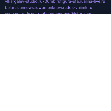
vlkargalev-studio.ru
700mb.ru
figura-ufa.ru
alina-live.ru
belarusiannews.ru
womenknow.ru
dos-vniimk.ru
sega.net.ru
dv.net.ru
phenomenonsofhistory.com
telesputnik.net.ru
wall.pp.ru
pylesosroidmi.ru
gtc-clan.ru
cligs.ru
bibikazap.ru
popova.org.ru
netwhistler.spb.ru
bellvil.ru
bonzon.ru
iss-vladik.ru
defiparis.net.ru
las-gryzas.ru
amku.ru
electednews.spb.ru
feather.org.ru
spar72.ru
tankiigri.ru
dominus.com.ru
ibtree.ru
sanykool.pp.ru
unixlib.org.ru
menatep.spb.ru
gartenterrassen.ru
printeka.ru
skvozilka.com.ru
parkovka-pub.ru
lovemobi.ru
art-ru.ru
emulatorz.com.ru
alucomp.com.ru
tatforum.com.ru
alternativa-profi.ru
dermakler.ru
artsurvey.ru
aredir.ru
khimspas.ru
centr-maxi.ru
2018r.ru
bort-stomer-defort.ru
professional2.ru
gibsons.ru
artselena.ru
art-pilot.ru
ingredient.spb.ru
npfpolimer.spb.ru
argentum.spb.ru
hom-edu.ru
af-num.ru
cashadvanceamericasev.org
trexp.spb.ru