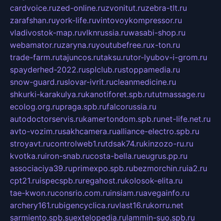
cardvoice.ru
zed-online.ru
zvonitut.ru
zebra-tlt.ru
zarafshan.ru
york-life.ru
vintovoykompressor.ru
vladivostok-map.ru
vlknrussia.ru
wasabi-shop.ru
webamator.ru
zaryna.ru
youtubefree.ru
x-ton.ru
trade-farm.ru
tajuncos.ru
taksu.ru
tor-lyubov-i-grom.ru
spayderhed-2022.ru
splclub.ru
stoppamedia.ru
snow-guard.ru
slovar-ivrit.ru
cleanmedicine.ru
shkurki-karakulya.ru
kanotiforet.spb.ru
tutmassage.ru
ecolog.org.ru
praga.spb.ru
falcorussia.ru
autodoctorservis.ru
kamertondom.spb.ru
net-life.net.ru
avto-vozim.ru
sakhcamera.ru
alliance-electro.spb.ru
stroyavt.ru
controlweb1.ru
tdsak74.ru
kinzozo-ru.ru
kvotka.ru
iron-snab.ru
costa-bella.ru
eugrus.pp.ru
associaciya39.ru
primexpo.spb.ru
bezmorchin.ru
ia2.ru
cpt21.ru
ispecspb.ru
regahost.ru
kolosok-elita.ru
tae-kwon.ru
consrio.com.ru
insiam.ru
avegainfo.ru
archery161.ru
bigencyclica.ru
vlast16.ru
korru.net
sarmiento.spb.su
extelopedia.ru
lammin-suo.spb.ru