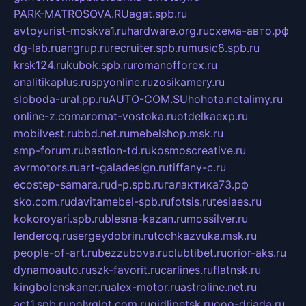
PARK-MATROSOVA.RU
agat.spb.ru
avtoyurist-moskva1.ru
hardware.org.ru
схема-авто.рф
dg-lab.ru
angrup.ru
recruiter.spb.ru
music8.spb.ru
krsk124.ru
kubok.spb.ru
romanofforex.ru
analitikaplus.ru
spyonline.ru
zosikamery.ru
sloboda-ural.pp.ru
AUTO-COM.SU
hohota.net
alimy.ru
online-z.com
aromat-vostoka.ru
otdelkaexp.ru
mobilvest.ru
bbd.net.ru
mebelshop.msk.ru
smp-forum.ru
bastion-td.ru
kosmoscreative.ru
avrmotors.ru
art-galadesign.ru
tiffany-c.ru
ecostep-samara.ru
d-p.spb.ru
галактика73.рф
sko.com.ru
davitamebel-spb.ru
fotsis.ru
tesiaes.ru
kokoroyari.spb.ru
blesna-kazan.ru
mossilver.ru
lenderoq.ru
sergeydobrin.ru
tochkazvuka.msk.ru
people-of-art.ru
bezzubova.ru
clubtibet.ru
orior-aks.ru
dynamoauto.ru
szk-favorit.ru
carlines.ru
flatnsk.ru
kingbolenskaner.ru
alex-motor.ru
astroline.net.ru
act1.spb.ru
polyglot.com.ru
gidlipetsk.ru
ooo-driada.ru