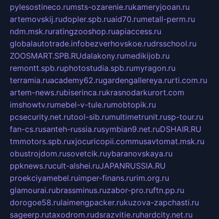
pylesostineco.ru
msts-ozarenie.ru
kameryjooan.ru
artemovskij.ru
dopler.spb.ru
aid70.ru
metall-perm.ru
ndm.msk.ru
ratingzooshop.ru
apiaccess.ru
globalautotrade.info
bezverhovskoe.ru
drsschool.ru
ZOOSMART.SPB.RU
dalakony.ru
medikijob.ru
remontt.spb.ru
photostudia.spb.ru
myragon.ru
terramia.ru
academy62.ru
gardengallereya.ru
rti.com.ru
artem-news.ru
biserinca.ru
krasnodarkurort.com
imshowtv.ru
mebel-v-tule.ru
mobtopik.ru
pcsecurity.net.ru
tool-sib.ru
multimetrunit.ru
sp-tour.ru
fan-cs.ru
santeh-russia.ru
symbian9.net.ru
DSHAIR.RU
tmmotors.spb.ru
xjocuricopii.com
musavtomat.msk.ru
obustrojdom.ru
sovetcik.ru
ybaranovskaya.ru
ppknews.ru
cult-alshei.ru
JAPANRUSSIA.RU
proekciyamebel.ru
imper-finans.ru
rim.org.ru
glamourai.ru
brassminus.ru
zabor-pro.ru
ftn.pp.ru
dorogoe58.ru
laimengpacker.ru
kuzova-zapchasti.ru
sageerp.ru
taxodrom.ru
dsrazvitie.ru
hardcity.net.ru