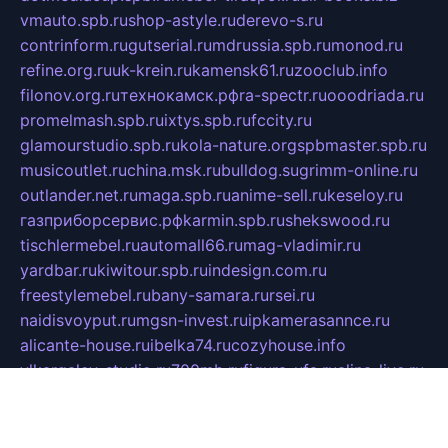
vmauto.spb.ru
shop-astyle.ru
derevo-s.ru
contrinform.ru
gutserial.ru
mdrussia.spb.ru
monod.ru
refine.org.ru
uk-krein.ru
kamensk61.ru
zooclub.info
filonov.org.ru
технокамск.рф
ra-spectr.ru
ooodriada.ru
promelmash.spb.ru
ixtys.spb.ru
fccity.ru
glamourstudio.spb.ru
kola-nature.org
spbmaster.spb.ru
musicoutlet.ru
china.msk.ru
bulldog.su
grimm-online.ru
outlander.net.ru
maga.spb.ru
anime-sell.ru
keseloy.ru
газприборсервис.рф
karmin.spb.ru
shekswood.ru
tischlermebel.ru
automall66.ru
mag-vladimir.ru
yardbar.ru
kiwitour.spb.ru
indesign.com.ru
freestylemebel.ru
bany-samara.ru
rsei.ru
naidisvoyput.ru
mgsn-invest.ru
ipkamerasannce.ru
alicante-house.ru
ibelka74.ru
cozyhouse.info
vlkargalev-studio.ru
700mb.ru
figura-ufa.ru
alina-live.ru
belarusiannews.ru
womenknow.ru
dos-vniimk.ru
sega.net.ru
dv.net.ru
phenomenonsofhistory.com
telesputnik.net.ru
wall.pp.ru
pylesosroidmi.ru