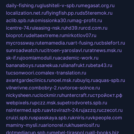
daily-fishing.ru
glushiteli-v-spb.ru
megasat.org.ru
localization.net.ru
flyingfish.pp.ru
ds5teremok.ru
aclib.spb.ru
komissionka30.ru
mag-profit.ru
icentre-74.ru
leasing-nsk.ru
hd39.ru
rcd.com.ru
bioprot.ru
deltaextreme.ru
mirkotlov07.ru
mycrossway.ru
temamedia.ru
art-fusing.ru
cbslefort.ru
sunroadwatch.ru
citroen-yaroslavl.ru
ratnews.msk.ru
sk-if.ru
joomlamoduli.ru
academic-work.ru
bananaboys.ru
sanekua.ru
lianafrukt.ru
beta43.ru
tucsonwoori.com
alex-translation.ru
avantgardeclinics.ru
noel.msk.ru
buylq.ru
aquas-spb.ru
vilnerivne.com
bobry-2.ru
vtoroe-solnce.ru
nickysheen.ru
clockmir.ru
huntercraft.ru
стройокт.рф
webpixels.ru
pczz.msk.su
petrodvorets.spb.ru
nsintermed.spb.ru
avtovirazh-24.ru
jazzq.ru
czecot.ru
cruizi.spb.ru
spasskaya.spb.ru
kniris.ru
vkpeople.com
maminy-mysli.ru
arionorel.ru
khuseniosif.ru
dotmediacup.spb.ru
mebel-tiraspol.ru
all-books.biz