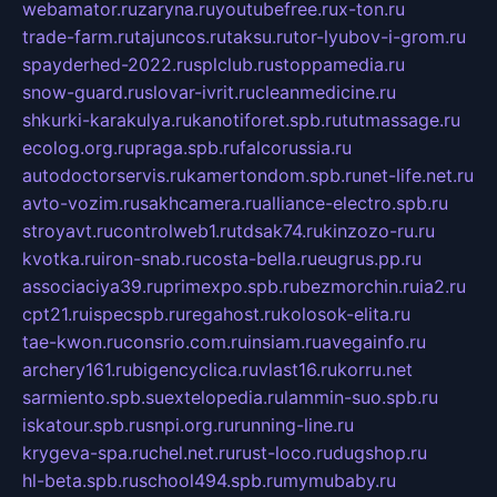
webamator.ru
zaryna.ru
youtubefree.ru
x-ton.ru
trade-farm.ru
tajuncos.ru
taksu.ru
tor-lyubov-i-grom.ru
spayderhed-2022.ru
splclub.ru
stoppamedia.ru
snow-guard.ru
slovar-ivrit.ru
cleanmedicine.ru
shkurki-karakulya.ru
kanotiforet.spb.ru
tutmassage.ru
ecolog.org.ru
praga.spb.ru
falcorussia.ru
autodoctorservis.ru
kamertondom.spb.ru
net-life.net.ru
avto-vozim.ru
sakhcamera.ru
alliance-electro.spb.ru
stroyavt.ru
controlweb1.ru
tdsak74.ru
kinzozo-ru.ru
kvotka.ru
iron-snab.ru
costa-bella.ru
eugrus.pp.ru
associaciya39.ru
primexpo.spb.ru
bezmorchin.ru
ia2.ru
cpt21.ru
ispecspb.ru
regahost.ru
kolosok-elita.ru
tae-kwon.ru
consrio.com.ru
insiam.ru
avegainfo.ru
archery161.ru
bigencyclica.ru
vlast16.ru
korru.net
sarmiento.spb.su
extelopedia.ru
lammin-suo.spb.ru
iskatour.spb.ru
snpi.org.ru
running-line.ru
krygeva-spa.ru
chel.net.ru
rust-loco.ru
dugshop.ru
hl-beta.spb.ru
school494.spb.ru
mymubaby.ru