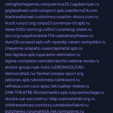
ratinghomegames.ru
topservice25.ru
gubernyan.ru
gtglasslined.ru
ii4.ru
tssport.spb.ru
andorra24.com
blackwallstreet.ru
oboimos.ru
optim-doors.com.ru
ikuch.ru
nycr.org.ru
npa21.ru
vremya-ch.spb.ru
desert000.ru
ivtorgi.ru
ifiori.ru
catalog-statei.ru
dcv.org.ru
spetsmaster174.ru
ipkameryhiseeu.ru
dum26.ru
ruspol.spb.ru
fr-opendp.ru
kam-solnyshko.ru
cheyenne-arapaho.ru
sevzapmetal.spb.ru
ted-lapidus.spb.ru
parasite-eliminator.ru
sigma-complete.ru
modernworld.ru
dama-moda.ru
eholot-group.ru
sk-nvkz.ru
DRONGOLD.RU
democratia2.ru
i-farmer.ru
mass-sport.org
jablonex.spb.ru
bookmess.ru
linkword.ru
refineua.com.ru
cs-spec.net.ru
altay-mebel.ru
DNK-THEATRE.RU
mechaniks.spb.ru
ipcamtechage.ru
skosta.ru
a-sun.ru
stroy-ldsp.ru
snowlands.org.ru
childrensshoes.ru
mrlizzy.ru
mebelsofiakrd.ru
bulizhenko.ru
rumantick.net.ru
mtszerno.ru