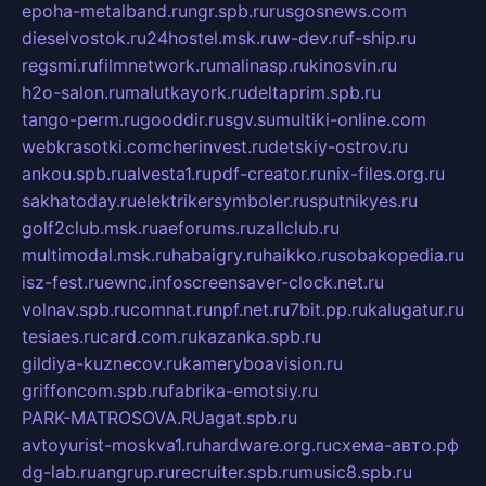
epoha-metalband.ru
ngr.spb.ru
rusgosnews.com
dieselvostok.ru
24hostel.msk.ru
w-dev.ru
f-ship.ru
regsmi.ru
filmnetwork.ru
malinasp.ru
kinosvin.ru
h2o-salon.ru
malutkayork.ru
deltaprim.spb.ru
tango-perm.ru
gooddir.ru
sgv.su
multiki-online.com
webkrasotki.com
cherinvest.ru
detskiy-ostrov.ru
ankou.spb.ru
alvesta1.ru
pdf-creator.ru
nix-files.org.ru
sakhatoday.ru
elektrikersymboler.ru
sputnikyes.ru
golf2club.msk.ru
aeforums.ru
zallclub.ru
multimodal.msk.ru
habaigry.ru
haikko.ru
sobakopedia.ru
isz-fest.ru
ewnc.info
screensaver-clock.net.ru
volnav.spb.ru
comnat.ru
npf.net.ru
7bit.pp.ru
kalugatur.ru
tesiaes.ru
card.com.ru
kazanka.spb.ru
gildiya-kuznecov.ru
kameryboavision.ru
griffoncom.spb.ru
fabrika-emotsiy.ru
PARK-MATROSOVA.RU
agat.spb.ru
avtoyurist-moskva1.ru
hardware.org.ru
схема-авто.рф
dg-lab.ru
angrup.ru
recruiter.spb.ru
music8.spb.ru