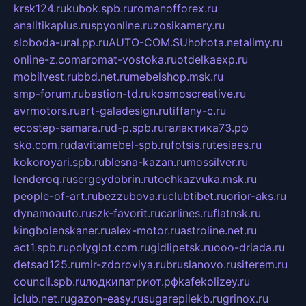
krsk124.ru
kubok.spb.ru
romanofforex.ru
analitikaplus.ru
spyonline.ru
zosikamery.ru
sloboda-ural.pp.ru
AUTO-COM.SU
hohota.net
alimy.ru
online-z.com
aromat-vostoka.ru
otdelkaexp.ru
mobilvest.ru
bbd.net.ru
mebelshop.msk.ru
smp-forum.ru
bastion-td.ru
kosmoscreative.ru
avrmotors.ru
art-galadesign.ru
tiffany-c.ru
ecostep-samara.ru
d-p.spb.ru
галактика73.рф
sko.com.ru
davitamebel-spb.ru
fotsis.ru
tesiaes.ru
kokoroyari.spb.ru
blesna-kazan.ru
mossilver.ru
lenderoq.ru
sergeydobrin.ru
tochkazvuka.msk.ru
people-of-art.ru
bezzubova.ru
clubtibet.ru
orior-aks.ru
dynamoauto.ru
szk-favorit.ru
carlines.ru
flatnsk.ru
kingbolenskaner.ru
alex-motor.ru
astroline.net.ru
act1.spb.ru
polyglot.com.ru
gidlipetsk.ru
ooo-driada.ru
detsad125.ru
mir-zdoroviya.ru
bruslanovo.ru
siterem.ru
council.spb.ru
лодкипатриот.рф
kafekolizey.ru
iclub.net.ru
gazon-easy.ru
sugarepilekb.ru
grinox.ru