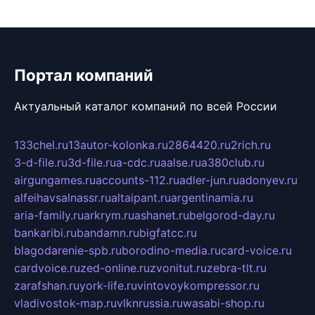
Портал компаний
Актуальный каталог компаний по всей России
133chel.ru
13autor-kolonka.ru
2864420.ru
2rich.ru
3-d-file.ru
3d-file.ru
a-cdc.ru
aalse.ru
a380club.ru
airgungames.ru
accounts-112.ru
adler-jun.ru
adonyev.ru
alfeihavsalnassr.ru
altaipant.ru
argentinamia.ru
aria-family.ru
arkrym.ru
ashanet.ru
belgorod-day.ru
bankaribi.ru
bandamn.ru
bigfatcc.ru
blagodarenie-spb.ru
borodino-media.ru
card-voice.ru
cardvoice.ru
zed-online.ru
zvonitut.ru
zebra-tlt.ru
zarafshan.ru
york-life.ru
vintovoykompressor.ru
vladivostok-map.ru
vlknrussia.ru
wasabi-shop.ru