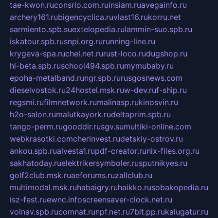
tae-kwon.ru
consrio.com.ru
insiam.ru
avegainfo.ru
archery161.ru
bigencyclica.ru
vlast16.ru
korru.net
sarmiento.spb.su
extelopedia.ru
lammin-suo.spb.ru
iskatour.spb.ru
snpi.org.ru
running-line.ru
krygeva-spa.ru
chel.net.ru
rust-loco.ru
dugshop.ru
hl-beta.spb.ru
school494.spb.ru
mymubaby.ru
epoha-metalband.ru
ngr.spb.ru
rusgosnews.com
dieselvostok.ru
24hostel.msk.ru
w-dev.ru
f-ship.ru
regsmi.ru
filmnetwork.ru
malinasp.ru
kinosvin.ru
h2o-salon.ru
malutkayork.ru
deltaprim.spb.ru
tango-perm.ru
gooddir.ru
sgv.su
multiki-online.com
webkrasotki.com
cherinvest.ru
detskiy-ostrov.ru
ankou.spb.ru
alvesta1.ru
pdf-creator.ru
nix-files.org.ru
sakhatoday.ru
elektrikersymboler.ru
sputnikyes.ru
golf2club.msk.ru
aeforums.ru
zallclub.ru
multimodal.msk.ru
habaigry.ru
haikko.ru
sobakopedia.ru
isz-fest.ru
ewnc.info
screensaver-clock.net.ru
volnav.spb.ru
comnat.ru
npf.net.ru
7bit.pp.ru
kalugatur.ru