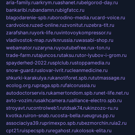
aria-family.ru
arkrym.ru
ashanet.ru
belgorod-day.ru
bankaribi.ru
bandamn.ru
bigfatcc.ru
blagodarenie-spb.ru
borodino-media.ru
card-voice.ru
cardvoice.ru
zed-online.ru
zvonitut.ru
zebra-tlt.ru
zarafshan.ru
york-life.ru
vintovoykompressor.ru
vladivostok-map.ru
vlknrussia.ru
wasabi-shop.ru
webamator.ru
zaryna.ru
youtubefree.ru
x-ton.ru
trade-farm.ru
tajuncos.ru
taksu.ru
tor-lyubov-i-grom.ru
spayderhed-2022.ru
splclub.ru
stoppamedia.ru
snow-guard.ru
slovar-ivrit.ru
cleanmedicine.ru
shkurki-karakulya.ru
kanotiforet.spb.ru
tutmassage.ru
ecolog.org.ru
praga.spb.ru
falcorussia.ru
autodoctorservis.ru
kamertondom.spb.ru
net-life.net.ru
avto-vozim.ru
sakhcamera.ru
alliance-electro.spb.ru
stroyavt.ru
controlweb1.ru
tdsak74.ru
kinzozo-ru.ru
kvotka.ru
iron-snab.ru
costa-bella.ru
eugrus.pp.ru
associaciya39.ru
primexpo.spb.ru
bezmorchin.ru
ia2.ru
cpt21.ru
ispecspb.ru
regahost.ru
kolosok-elita.ru