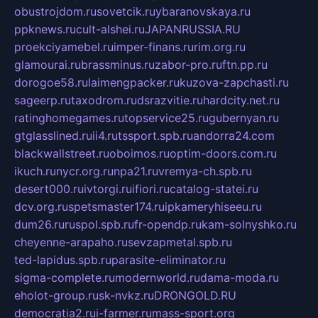
obustrojdom.ru
sovetcik.ru
ybaranovskaya.ru
ppknews.ru
cult-alshei.ru
JAPANRUSSIA.RU
proekciyamebel.ru
imper-finans.ru
rim.org.ru
glamourai.ru
brassminus.ru
zabor-pro.ru
ftn.pp.ru
dorogoe58.ru
laimengpacker.ru
kuzova-zapchasti.ru
sageerp.ru
taxodrom.ru
dsrazvitie.ru
hardcity.net.ru
ratinghomegames.ru
topservice25.ru
gubernyan.ru
gtglasslined.ru
ii4.ru
tssport.spb.ru
andorra24.com
blackwallstreet.ru
oboimos.ru
optim-doors.com.ru
ikuch.ru
nycr.org.ru
npa21.ru
vremya-ch.spb.ru
desert000.ru
ivtorgi.ru
ifiori.ru
catalog-statei.ru
dcv.org.ru
spetsmaster174.ru
ipkameryhiseeu.ru
dum26.ru
ruspol.spb.ru
fr-opendp.ru
kam-solnyshko.ru
cheyenne-arapaho.ru
sevzapmetal.spb.ru
ted-lapidus.spb.ru
parasite-eliminator.ru
sigma-complete.ru
modernworld.ru
dama-moda.ru
eholot-group.ru
sk-nvkz.ru
DRONGOLD.RU
democratia2.ru
i-farmer.ru
mass-sport.org