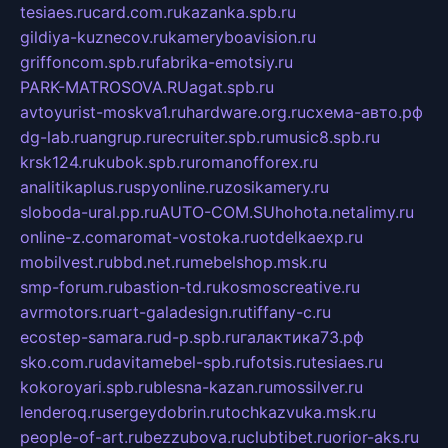
tesiaes.ru
card.com.ru
kazanka.spb.ru
gildiya-kuznecov.ru
kameryboavision.ru
griffoncom.spb.ru
fabrika-emotsiy.ru
PARK-MATROSOVA.RU
agat.spb.ru
avtoyurist-moskva1.ru
hardware.org.ru
схема-авто.рф
dg-lab.ru
angrup.ru
recruiter.spb.ru
music8.spb.ru
krsk124.ru
kubok.spb.ru
romanofforex.ru
analitikaplus.ru
spyonline.ru
zosikamery.ru
sloboda-ural.pp.ru
AUTO-COM.SU
hohota.net
alimy.ru
online-z.com
aromat-vostoka.ru
otdelkaexp.ru
mobilvest.ru
bbd.net.ru
mebelshop.msk.ru
smp-forum.ru
bastion-td.ru
kosmoscreative.ru
avrmotors.ru
art-galadesign.ru
tiffany-c.ru
ecostep-samara.ru
d-p.spb.ru
галактика73.рф
sko.com.ru
davitamebel-spb.ru
fotsis.ru
tesiaes.ru
kokoroyari.spb.ru
blesna-kazan.ru
mossilver.ru
lenderoq.ru
sergeydobrin.ru
tochkazvuka.msk.ru
people-of-art.ru
bezzubova.ru
clubtibet.ru
orior-aks.ru