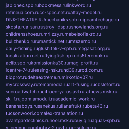
jablonex.spb.ru
bookmess.ru
linkword.ru
refineua.com.ru
cs-spec.net.ru
altay-mebel.ru
DNK-THEATRE.RU
mechaniks.spb.ru
ipcamtechage.ru
skosta.ru
a-sun.ru
stroy-ldsp.ru
snowlands.org.ru
childrensshoes.ru
mrlizzy.ru
mebelsofiakrd.ru
bulizhenko.ru
rumantick.net.ru
mtszerno.ru
daily-fishing.ru
glushiteli-v-spb.ru
megasat.org.ru
localization.net.ru
flyingfish.pp.ru
ds5teremok.ru
aclib.spb.ru
komissionka30.ru
mag-profit.ru
icentre-74.ru
leasing-nsk.ru
hd39.ru
rcd.com.ru
bioprot.ru
deltaextreme.ru
mirkotlov07.ru
mycrossway.ru
temamedia.ru
art-fusing.ru
cbslefort.ru
sunroadwatch.ru
citroen-yaroslavl.ru
ratnews.msk.ru
sk-if.ru
joomlamoduli.ru
academic-work.ru
bananaboys.ru
sanekua.ru
lianafrukt.ru
beta43.ru
tucsonwoori.com
alex-translation.ru
avantgardeclinics.ru
noel.msk.ru
buylq.ru
aquas-spb.ru
vilnerivne.com
bobry-2.ru
vtoroe-solnce.ru