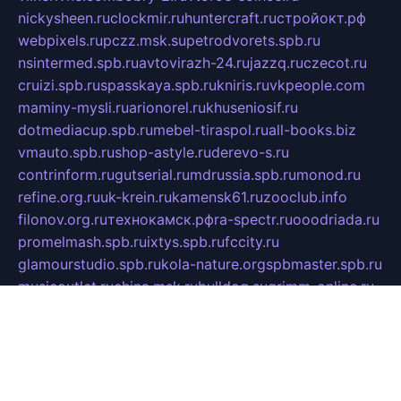
nickysheen.ru
clockmir.ru
huntercraft.ru
стройокт.рф
webpixels.ru
pczz.msk.su
petrodvorets.spb.ru
nsintermed.spb.ru
avtovirazh-24.ru
jazzq.ru
czecot.ru
cruizi.spb.ru
spasskaya.spb.ru
kniris.ru
vkpeople.com
maminy-mysli.ru
arionorel.ru
khuseniosif.ru
dotmediacup.spb.ru
mebel-tiraspol.ru
all-books.biz
vmauto.spb.ru
shop-astyle.ru
derevo-s.ru
contrinform.ru
gutserial.ru
mdrussia.spb.ru
monod.ru
refine.org.ru
uk-krein.ru
kamensk61.ru
zooclub.info
filonov.org.ru
технокамск.рф
ra-spectr.ru
ooodriada.ru
promelmash.spb.ru
ixtys.spb.ru
fccity.ru
glamourstudio.spb.ru
kola-nature.org
spbmaster.spb.ru
musicoutlet.ru
china.msk.ru
bulldog.su
grimm-online.ru
outlander.net.ru
maga.spb.ru
anime-sell.ru
keseloy.ru
газприборсервис.рф
karmin.spb.ru
shekswood.ru
tischlermebel.ru
automall66.ru
mag-vladimir.ru
yardbar.ru
kiwitour.spb.ru
indesign.com.ru
freestylemebel.ru
bany-samara.ru
rsei.ru