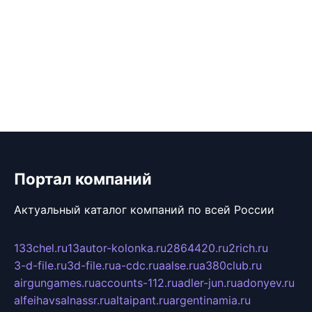
Портал компаний
Актуальный каталог компаний по всей России
133chel.ru
13autor-kolonka.ru
2864420.ru
2rich.ru
3-d-file.ru
3d-file.ru
a-cdc.ru
aalse.ru
a380club.ru
airgungames.ru
accounts-112.ru
adler-jun.ru
adonyev.ru
alfeihavsalnassr.ru
altaipant.ru
argentinamia.ru