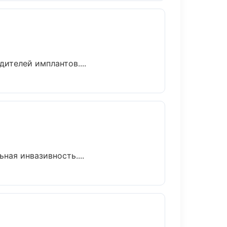
ителей имплантов....
ая инвазивность....