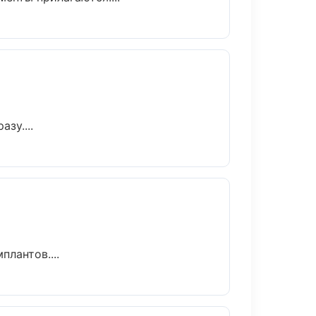
зу....
лантов....