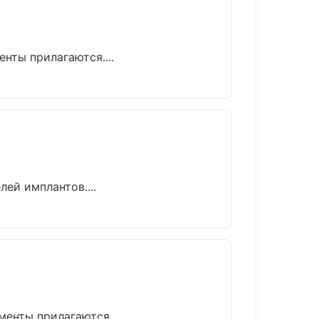
нты прилагаются....
ей имплантов....
менты прилагаются....