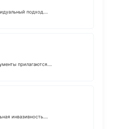
идуальный подход....
ументы прилагаются....
ая инвазивность....