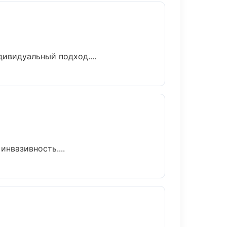
ивидуальный подход....
нвазивность....