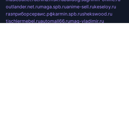
outlander.net.ru
maga.spb.ru
anime-sell.ru
keseloy.ru
газприборсервис.рф
karmin.spb.ru
shekswood.ru
tischlermebel.ru
automall66.ru
mag-vladimir.ru
yardbar.ru
kiwitour.spb.ru
indesign.com.ru
freestylemebel.ru
bany-samara.ru
rsei.ru
naidisvoyput.ru
mgsn-invest.ru
ipkamerasannce.ru
alicante-house.ru
ibelka74.ru
cozyhouse.info
vlkargalev-studio.ru
700mb.ru
figura-ufa.ru
alina-live.ru
belarusiannews.ru
womenknow.ru
dos-vniimk.ru
sega.net.ru
dv.net.ru
phenomenonsofhistory.com
telesputnik.net.ru
wall.pp.ru
pylesosroidmi.ru
gtc-clan.ru
cligs.ru
bibikazap.ru
popova.org.ru
netwhistler.spb.ru
bellvil.ru
bonzon.ru
iss-vladik.ru
defiparis.net.ru
las-gryzas.ru
amku.ru
electednews.spb.ru
feather.org.ru
spar72.ru
tankiigri.ru
dominus.com.ru
ibtree.ru
sanykool.pp.ru
unixlib.org.ru
menatep.spb.ru
gartenterrassen.ru
printeka.ru
skvozilka.com.ru
parkovka-pub.ru
lovemobi.ru
art-ru.ru