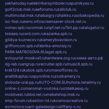
sakhatoday.ru
elektrikersymboler.ru
sputnikyes.ru
golf2club.msk.ru
aeforums.ru
zallclub.ru
multimodal.msk.ru
habaigry.ru
haikko.ru
sobakopedia.ru
isz-fest.ru
ewnc.info
screensaver-clock.net.ru
volnav.spb.ru
comnat.ru
npf.net.ru
7bit.pp.ru
kalugatur.ru
tesiaes.ru
card.com.ru
kazanka.spb.ru
gildiya-kuznecov.ru
kameryboavision.ru
griffoncom.spb.ru
fabrika-emotsiy.ru
PARK-MATROSOVA.RU
agat.spb.ru
avtoyurist-moskva1.ru
hardware.org.ru
схема-авто.рф
dg-lab.ru
angrup.ru
recruiter.spb.ru
music8.spb.ru
krsk124.ru
kubok.spb.ru
romanofforex.ru
analitikaplus.ru
spyonline.ru
zosikamery.ru
sloboda-ural.pp.ru
AUTO-COM.SU
hohota.net
alimy.ru
online-z.com
aromat-vostoka.ru
otdelkaexp.ru
mobilvest.ru
bbd.net.ru
mebelshop.msk.ru
smp-forum.ru
bastion-td.ru
kosmoscreative.ru
avrmotors.ru
art-galadesign.ru
tiffany-c.ru