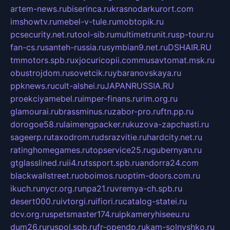
artem-news.ru
biserinca.ru
krasnodarkurort.com
imshowtv.ru
mebel-v-tule.ru
mobtopik.ru
pcsecurity.net.ru
tool-sib.ru
multimetrunit.ru
sp-tour.ru
fan-cs.ru
santeh-russia.ru
symbian9.net.ru
DSHAIR.RU
tmmotors.spb.ru
xjocuricopii.com
musavtomat.msk.ru
obustrojdom.ru
sovetcik.ru
ybaranovskaya.ru
ppknews.ru
cult-alshei.ru
JAPANRUSSIA.RU
proekciyamebel.ru
imper-finans.ru
rim.org.ru
glamourai.ru
brassminus.ru
zabor-pro.ru
ftn.pp.ru
dorogoe58.ru
laimengpacker.ru
kuzova-zapchasti.ru
sageerp.ru
taxodrom.ru
dsrazvitie.ru
hardcity.net.ru
ratinghomegames.ru
topservice25.ru
gubernyan.ru
gtglasslined.ru
ii4.ru
tssport.spb.ru
andorra24.com
blackwallstreet.ru
oboimos.ru
optim-doors.com.ru
ikuch.ru
nycr.org.ru
npa21.ru
vremya-ch.spb.ru
desert000.ru
ivtorgi.ru
ifiori.ru
catalog-statei.ru
dcv.org.ru
spetsmaster174.ru
ipkameryhiseeu.ru
dum26.ru
ruspol.spb.ru
fr-opendp.ru
kam-solnyshko.ru