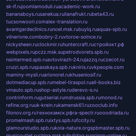
sk-if.ru
joomlamoduli.ru
academic-work.ru
bananaboys.ru
sanekua.ru
lianafrukt.ru
beta43.ru
tucsonwoori.com
alex-translation.ru
avantgardeclinics.ru
noel.msk.ru
buylq.ru
aquas-spb.ru
vilnerivne.com
bobry-2.ru
vtoroe-solnce.ru
nickysheen.ru
clockmir.ru
huntercraft.ru
стройокт.рф
webpixels.ru
pczz.msk.su
petrodvorets.spb.ru
nsintermed.spb.ru
avtovirazh-24.ru
jazzq.ru
czecot.ru
cruizi.spb.ru
spasskaya.spb.ru
kniris.ru
vkpeople.com
maminy-mysli.ru
arionorel.ru
khuseniosif.ru
dotmediacup.spb.ru
mebel-tiraspol.ru
all-books.biz
vmauto.spb.ru
shop-astyle.ru
derevo-s.ru
contrinform.ru
gutserial.ru
mdrussia.spb.ru
monod.ru
refine.org.ru
uk-krein.ru
kamensk61.ru
zooclub.info
filonov.org.ru
технокамск.рф
ra-spectr.ru
ooodriada.ru
promelmash.spb.ru
ixtys.spb.ru
fccity.ru
glamourstudio.spb.ru
kola-nature.org
spbmaster.spb.ru
musicoutlet.ru
china.msk.ru
bulldog.su
grimm-online.ru