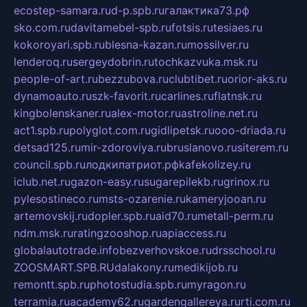
ecostep-samara.ru
d-p.spb.ru
галактика73.рф
sko.com.ru
davitamebel-spb.ru
fotsis.ru
tesiaes.ru
kokoroyari.spb.ru
blesna-kazan.ru
mossilver.ru
lenderoq.ru
sergeydobrin.ru
tochkazvuka.msk.ru
people-of-art.ru
bezzubova.ru
clubtibet.ru
orior-aks.ru
dynamoauto.ru
szk-favorit.ru
carlines.ru
flatnsk.ru
kingbolenskaner.ru
alex-motor.ru
astroline.net.ru
act1.spb.ru
polyglot.com.ru
gidlipetsk.ru
ooo-driada.ru
detsad125.ru
mir-zdoroviya.ru
bruslanovo.ru
siterem.ru
council.spb.ru
лодкипатриот.рф
kafekolizey.ru
iclub.net.ru
gazon-easy.ru
sugarepilekb.ru
grinox.ru
pylesostineco.ru
msts-ozarenie.ru
kameryjooan.ru
artemovskij.ru
dopler.spb.ru
aid70.ru
metall-perm.ru
ndm.msk.ru
ratingzooshop.ru
apiaccess.ru
globalautotrade.info
bezverhovskoe.ru
drsschool.ru
ZOOSMART.SPB.RU
dalakony.ru
medikijob.ru
remontt.spb.ru
photostudia.spb.ru
myragon.ru
terramia.ru
academy62.ru
gardengallereya.ru
rti.com.ru