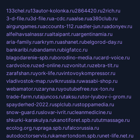
133chel.ru
13autor-kolonka.ru
2864420.ru
2rich.ru
3-d-file.ru
3d-file.ru
a-cdc.ru
aalse.ru
a380club.ru
airgungames.ru
accounts-112.ru
adler-jun.ru
adonyev.ru
alfeihavsalnassr.ru
altaipant.ru
argentinamia.ru
aria-family.ru
arkrym.ru
ashanet.ru
belgorod-day.ru
bankaribi.ru
bandamn.ru
bigfatcc.ru
blagodarenie-spb.ru
borodino-media.ru
card-voice.ru
cardvoice.ru
zed-online.ru
zvonitut.ru
zebra-tlt.ru
zarafshan.ru
york-life.ru
vintovoykompressor.ru
vladivostok-map.ru
vlknrussia.ru
wasabi-shop.ru
webamator.ru
zaryna.ru
youtubefree.ru
x-ton.ru
trade-farm.ru
tajuncos.ru
taksu.ru
tor-lyubov-i-grom.ru
spayderhed-2022.ru
splclub.ru
stoppamedia.ru
snow-guard.ru
slovar-ivrit.ru
cleanmedicine.ru
shkurki-karakulya.ru
kanotiforet.spb.ru
tutmassage.ru
ecolog.org.ru
praga.spb.ru
falcorussia.ru
autodoctorservis.ru
kamertondom.spb.ru
net-life.net.ru