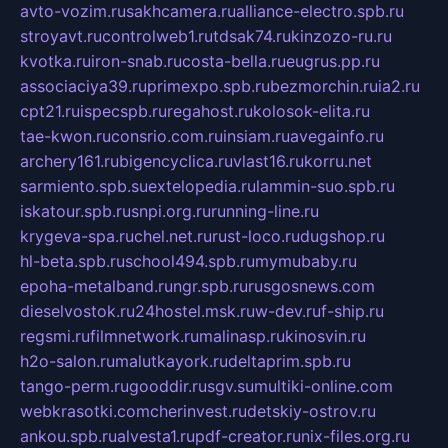
avto-vozim.ru
sakhcamera.ru
alliance-electro.spb.ru
stroyavt.ru
controlweb1.ru
tdsak74.ru
kinzozo-ru.ru
kvotka.ru
iron-snab.ru
costa-bella.ru
eugrus.pp.ru
associaciya39.ru
primexpo.spb.ru
bezmorchin.ru
ia2.ru
cpt21.ru
ispecspb.ru
regahost.ru
kolosok-elita.ru
tae-kwon.ru
consrio.com.ru
insiam.ru
avegainfo.ru
archery161.ru
bigencyclica.ru
vlast16.ru
korru.net
sarmiento.spb.su
extelopedia.ru
lammin-suo.spb.ru
iskatour.spb.ru
snpi.org.ru
running-line.ru
krygeva-spa.ru
chel.net.ru
rust-loco.ru
dugshop.ru
hl-beta.spb.ru
school494.spb.ru
mymubaby.ru
epoha-metalband.ru
ngr.spb.ru
rusgosnews.com
dieselvostok.ru
24hostel.msk.ru
w-dev.ru
f-ship.ru
regsmi.ru
filmnetwork.ru
malinasp.ru
kinosvin.ru
h2o-salon.ru
malutkayork.ru
deltaprim.spb.ru
tango-perm.ru
gooddir.ru
sgv.su
multiki-online.com
webkrasotki.com
cherinvest.ru
detskiy-ostrov.ru
ankou.spb.ru
alvesta1.ru
pdf-creator.ru
nix-files.org.ru