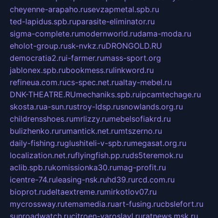
cheyenne-arapaho.ru
sevzapmetal.spb.ru
ted-lapidus.spb.ru
parasite-eliminator.ru
sigma-complete.ru
modernworld.ru
dama-moda.ru
eholot-group.ru
sk-nvkz.ru
DRONGOLD.RU
democratia2.ru
i-farmer.ru
mass-sport.org
jablonex.spb.ru
bookmess.ru
linkword.ru
refineua.com.ru
cs-spec.net.ru
altay-mebel.ru
DNK-THEATRE.RU
mechaniks.spb.ru
ipcamtechage.ru
skosta.ru
a-sun.ru
stroy-ldsp.ru
snowlands.org.ru
childrensshoes.ru
mrlizzy.ru
mebelsofiakrd.ru
bulizhenko.ru
rumantick.net.ru
mtszerno.ru
daily-fishing.ru
glushiteli-v-spb.ru
megasat.org.ru
localization.net.ru
flyingfish.pp.ru
ds5teremok.ru
aclib.spb.ru
komissionka30.ru
mag-profit.ru
icentre-74.ru
leasing-nsk.ru
hd39.ru
rcd.com.ru
bioprot.ru
deltaextreme.ru
mirkotlov07.ru
mycrossway.ru
temamedia.ru
art-fusing.ru
cbslefort.ru
sunroadwatch.ru
citroen-yaroslavl.ru
ratnews.msk.ru