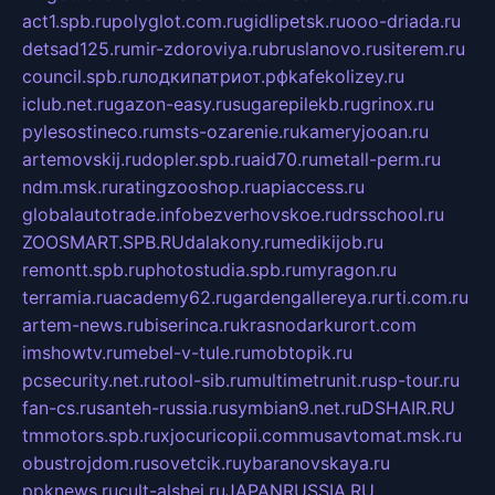
act1.spb.ru
polyglot.com.ru
gidlipetsk.ru
ooo-driada.ru
detsad125.ru
mir-zdoroviya.ru
bruslanovo.ru
siterem.ru
council.spb.ru
лодкипатриот.рф
kafekolizey.ru
iclub.net.ru
gazon-easy.ru
sugarepilekb.ru
grinox.ru
pylesostineco.ru
msts-ozarenie.ru
kameryjooan.ru
artemovskij.ru
dopler.spb.ru
aid70.ru
metall-perm.ru
ndm.msk.ru
ratingzooshop.ru
apiaccess.ru
globalautotrade.info
bezverhovskoe.ru
drsschool.ru
ZOOSMART.SPB.RU
dalakony.ru
medikijob.ru
remontt.spb.ru
photostudia.spb.ru
myragon.ru
terramia.ru
academy62.ru
gardengallereya.ru
rti.com.ru
artem-news.ru
biserinca.ru
krasnodarkurort.com
imshowtv.ru
mebel-v-tule.ru
mobtopik.ru
pcsecurity.net.ru
tool-sib.ru
multimetrunit.ru
sp-tour.ru
fan-cs.ru
santeh-russia.ru
symbian9.net.ru
DSHAIR.RU
tmmotors.spb.ru
xjocuricopii.com
musavtomat.msk.ru
obustrojdom.ru
sovetcik.ru
ybaranovskaya.ru
ppknews.ru
cult-alshei.ru
JAPANRUSSIA.RU