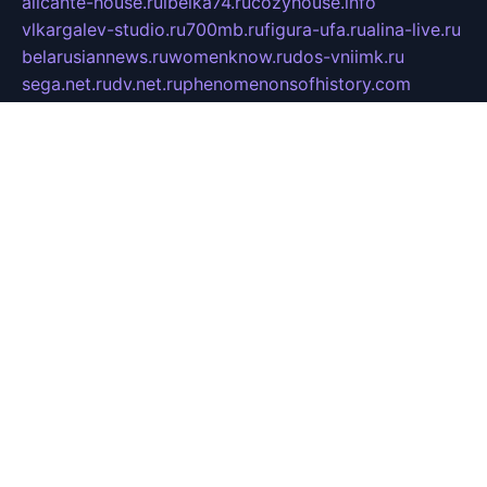
alicante-house.ru
ibelka74.ru
cozyhouse.info
vlkargalev-studio.ru
700mb.ru
figura-ufa.ru
alina-live.ru
belarusiannews.ru
womenknow.ru
dos-vniimk.ru
sega.net.ru
dv.net.ru
phenomenonsofhistory.com
telesputnik.net.ru
wall.pp.ru
pylesosroidmi.ru
gtc-clan.ru
cligs.ru
bibikazap.ru
popova.org.ru
netwhistler.spb.ru
bellvil.ru
bonzon.ru
iss-vladik.ru
defiparis.net.ru
las-gryzas.ru
amku.ru
electednews.spb.ru
feather.org.ru
spar72.ru
tankiigri.ru
dominus.com.ru
ibtree.ru
sanykool.pp.ru
unixlib.org.ru
menatep.spb.ru
gartenterrassen.ru
printeka.ru
skvozilka.com.ru
parkovka-pub.ru
lovemobi.ru
art-ru.ru
emulatorz.com.ru
alucomp.com.ru
tatforum.com.ru
alternativa-profi.ru
dermakler.ru
artsurvey.ru
aredir.ru
khimspas.ru
centr-maxi.ru
2018r.ru
bort-stomer-defort.ru
professional2.ru
gibsons.ru
artselena.ru
art-pilot.ru
ingredient.spb.ru
npfpolimer.spb.ru
argentum.spb.ru
hom-edu.ru