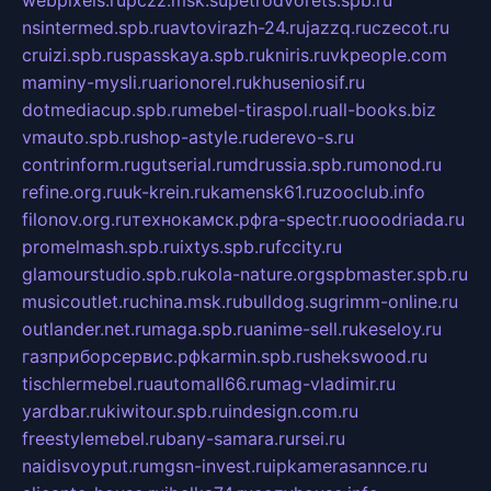
nsintermed.spb.ru
avtovirazh-24.ru
jazzq.ru
czecot.ru
cruizi.spb.ru
spasskaya.spb.ru
kniris.ru
vkpeople.com
maminy-mysli.ru
arionorel.ru
khuseniosif.ru
dotmediacup.spb.ru
mebel-tiraspol.ru
all-books.biz
vmauto.spb.ru
shop-astyle.ru
derevo-s.ru
contrinform.ru
gutserial.ru
mdrussia.spb.ru
monod.ru
refine.org.ru
uk-krein.ru
kamensk61.ru
zooclub.info
filonov.org.ru
технокамск.рф
ra-spectr.ru
ooodriada.ru
promelmash.spb.ru
ixtys.spb.ru
fccity.ru
glamourstudio.spb.ru
kola-nature.org
spbmaster.spb.ru
musicoutlet.ru
china.msk.ru
bulldog.su
grimm-online.ru
outlander.net.ru
maga.spb.ru
anime-sell.ru
keseloy.ru
газприборсервис.рф
karmin.spb.ru
shekswood.ru
tischlermebel.ru
automall66.ru
mag-vladimir.ru
yardbar.ru
kiwitour.spb.ru
indesign.com.ru
freestylemebel.ru
bany-samara.ru
rsei.ru
naidisvoyput.ru
mgsn-invest.ru
ipkamerasannce.ru