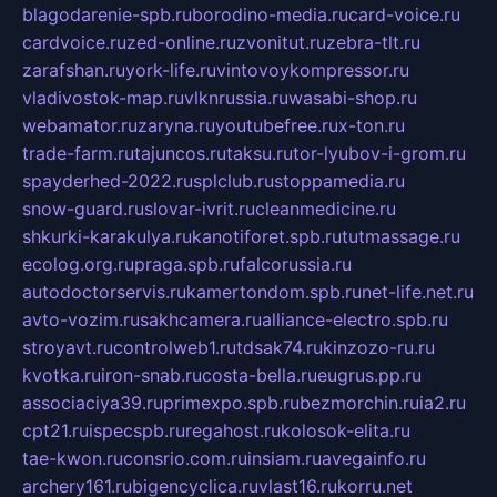
blagodarenie-spb.ru
borodino-media.ru
card-voice.ru
cardvoice.ru
zed-online.ru
zvonitut.ru
zebra-tlt.ru
zarafshan.ru
york-life.ru
vintovoykompressor.ru
vladivostok-map.ru
vlknrussia.ru
wasabi-shop.ru
webamator.ru
zaryna.ru
youtubefree.ru
x-ton.ru
trade-farm.ru
tajuncos.ru
taksu.ru
tor-lyubov-i-grom.ru
spayderhed-2022.ru
splclub.ru
stoppamedia.ru
snow-guard.ru
slovar-ivrit.ru
cleanmedicine.ru
shkurki-karakulya.ru
kanotiforet.spb.ru
tutmassage.ru
ecolog.org.ru
praga.spb.ru
falcorussia.ru
autodoctorservis.ru
kamertondom.spb.ru
net-life.net.ru
avto-vozim.ru
sakhcamera.ru
alliance-electro.spb.ru
stroyavt.ru
controlweb1.ru
tdsak74.ru
kinzozo-ru.ru
kvotka.ru
iron-snab.ru
costa-bella.ru
eugrus.pp.ru
associaciya39.ru
primexpo.spb.ru
bezmorchin.ru
ia2.ru
cpt21.ru
ispecspb.ru
regahost.ru
kolosok-elita.ru
tae-kwon.ru
consrio.com.ru
insiam.ru
avegainfo.ru
archery161.ru
bigencyclica.ru
vlast16.ru
korru.net