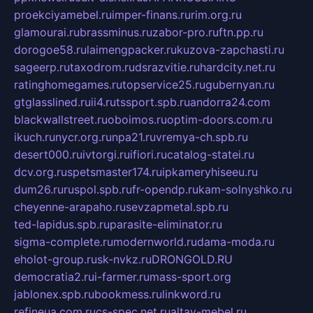
proekciyamebel.ru
imper-finans.ru
rim.org.ru
glamourai.ru
brassminus.ru
zabor-pro.ru
ftn.pp.ru
dorogoe58.ru
laimengpacker.ru
kuzova-zapchasti.ru
sageerp.ru
taxodrom.ru
dsrazvitie.ru
hardcity.net.ru
ratinghomegames.ru
topservice25.ru
gubernyan.ru
gtglasslined.ru
ii4.ru
tssport.spb.ru
andorra24.com
blackwallstreet.ru
oboimos.ru
optim-doors.com.ru
ikuch.ru
nycr.org.ru
npa21.ru
vremya-ch.spb.ru
desert000.ru
ivtorgi.ru
ifiori.ru
catalog-statei.ru
dcv.org.ru
spetsmaster174.ru
ipkameryhiseeu.ru
dum26.ru
ruspol.spb.ru
fr-opendp.ru
kam-solnyshko.ru
cheyenne-arapaho.ru
sevzapmetal.spb.ru
ted-lapidus.spb.ru
parasite-eliminator.ru
sigma-complete.ru
modernworld.ru
dama-moda.ru
eholot-group.ru
sk-nvkz.ru
DRONGOLD.RU
democratia2.ru
i-farmer.ru
mass-sport.org
jablonex.spb.ru
bookmess.ru
linkword.ru
refineua.com.ru
cs-spec.net.ru
altay-mebel.ru