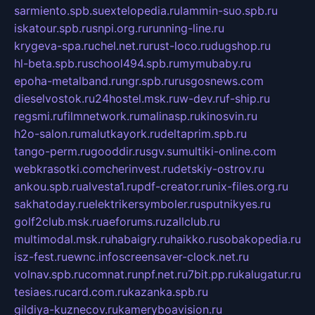
sarmiento.spb.su
extelopedia.ru
lammin-suo.spb.ru
iskatour.spb.ru
snpi.org.ru
running-line.ru
krygeva-spa.ru
chel.net.ru
rust-loco.ru
dugshop.ru
hl-beta.spb.ru
school494.spb.ru
mymubaby.ru
epoha-metalband.ru
ngr.spb.ru
rusgosnews.com
dieselvostok.ru
24hostel.msk.ru
w-dev.ru
f-ship.ru
regsmi.ru
filmnetwork.ru
malinasp.ru
kinosvin.ru
h2o-salon.ru
malutkayork.ru
deltaprim.spb.ru
tango-perm.ru
gooddir.ru
sgv.su
multiki-online.com
webkrasotki.com
cherinvest.ru
detskiy-ostrov.ru
ankou.spb.ru
alvesta1.ru
pdf-creator.ru
nix-files.org.ru
sakhatoday.ru
elektrikersymboler.ru
sputnikyes.ru
golf2club.msk.ru
aeforums.ru
zallclub.ru
multimodal.msk.ru
habaigry.ru
haikko.ru
sobakopedia.ru
isz-fest.ru
ewnc.info
screensaver-clock.net.ru
volnav.spb.ru
comnat.ru
npf.net.ru
7bit.pp.ru
kalugatur.ru
tesiaes.ru
card.com.ru
kazanka.spb.ru
gildiya-kuznecov.ru
kameryboavision.ru