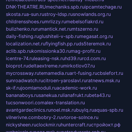
DNK-THEATRE.RU
mechaniks.spb.ru
ipcamtechage.ru
skosta.ru
a-sun.ru
stroy-ldsp.ru
snowlands.org.ru
childrensshoes.ru
mrlizzy.ru
mebelsofiakrd.ru
bulizhenko.ru
rumantick.net.ru
mtszerno.ru
daily-fishing.ru
glushiteli-v-spb.ru
megasat.org.ru
localization.net.ru
flyingfish.pp.ru
ds5teremok.ru
aclib.spb.ru
komissionka30.ru
mag-profit.ru
icentre-74.ru
leasing-nsk.ru
hd39.ru
rcd.com.ru
bioprot.ru
deltaextreme.ru
mirkotlov07.ru
mycrossway.ru
temamedia.ru
art-fusing.ru
cbslefort.ru
sunroadwatch.ru
citroen-yaroslavl.ru
ratnews.msk.ru
sk-if.ru
joomlamoduli.ru
academic-work.ru
bananaboys.ru
sanekua.ru
lianafrukt.ru
beta43.ru
tucsonwoori.com
alex-translation.ru
avantgardeclinics.ru
noel.msk.ru
buylq.ru
aquas-spb.ru
vilnerivne.com
bobry-2.ru
vtoroe-solnce.ru
nickysheen.ru
clockmir.ru
huntercraft.ru
стройокт.рф
webpixels.ru
pczz.msk.su
petrodvorets.spb.ru