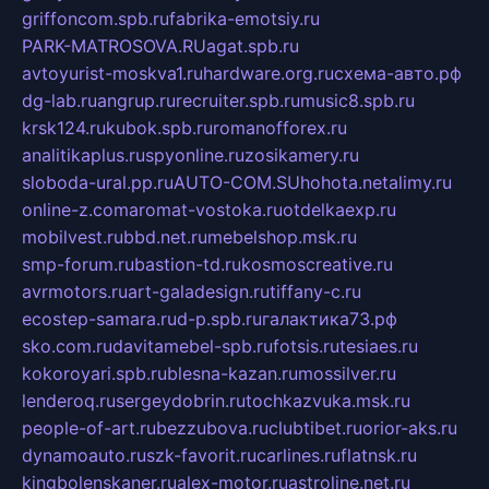
griffoncom.spb.ru
fabrika-emotsiy.ru
PARK-MATROSOVA.RU
agat.spb.ru
avtoyurist-moskva1.ru
hardware.org.ru
схема-авто.рф
dg-lab.ru
angrup.ru
recruiter.spb.ru
music8.spb.ru
krsk124.ru
kubok.spb.ru
romanofforex.ru
analitikaplus.ru
spyonline.ru
zosikamery.ru
sloboda-ural.pp.ru
AUTO-COM.SU
hohota.net
alimy.ru
online-z.com
aromat-vostoka.ru
otdelkaexp.ru
mobilvest.ru
bbd.net.ru
mebelshop.msk.ru
smp-forum.ru
bastion-td.ru
kosmoscreative.ru
avrmotors.ru
art-galadesign.ru
tiffany-c.ru
ecostep-samara.ru
d-p.spb.ru
галактика73.рф
sko.com.ru
davitamebel-spb.ru
fotsis.ru
tesiaes.ru
kokoroyari.spb.ru
blesna-kazan.ru
mossilver.ru
lenderoq.ru
sergeydobrin.ru
tochkazvuka.msk.ru
people-of-art.ru
bezzubova.ru
clubtibet.ru
orior-aks.ru
dynamoauto.ru
szk-favorit.ru
carlines.ru
flatnsk.ru
kingbolenskaner.ru
alex-motor.ru
astroline.net.ru