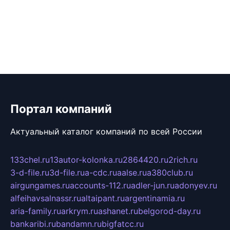
Портал компаний
Актуальный каталог компаний по всей России
133chel.ru
13autor-kolonka.ru
2864420.ru
2rich.ru
3-d-file.ru
3d-file.ru
a-cdc.ru
aalse.ru
a380club.ru
airgungames.ru
accounts-112.ru
adler-jun.ru
adonyev.ru
alfeihavsalnassr.ru
altaipant.ru
argentinamia.ru
aria-family.ru
arkrym.ru
ashanet.ru
belgorod-day.ru
bankaribi.ru
bandamn.ru
bigfatcc.ru