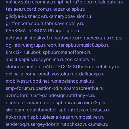
volnav.spb.ru
comnat.ru
npf.net.ru
7bit.pp.ru
kalugatur.ru
tesiaes.ru
card.com.ru
kazanka.spb.ru
gildiya-kuznecov.ru
kameryboavision.ru
griffoncom.spb.ru
fabrika-emotsiy.ru
PARK-MATROSOVA.RU
agat.spb.ru
avtoyurist-moskva1.ru
hardware.org.ru
схема-авто.рф
dg-lab.ru
angrup.ru
recruiter.spb.ru
music8.spb.ru
krsk124.ru
kubok.spb.ru
romanofforex.ru
analitikaplus.ru
spyonline.ru
zosikamery.ru
sloboda-ural.pp.ru
AUTO-COM.SU
hohota.net
alimy.ru
online-z.com
aromat-vostoka.ru
otdelkaexp.ru
mobilvest.ru
bbd.net.ru
mebelshop.msk.ru
smp-forum.ru
bastion-td.ru
kosmoscreative.ru
avrmotors.ru
art-galadesign.ru
tiffany-c.ru
ecostep-samara.ru
d-p.spb.ru
галактика73.рф
sko.com.ru
davitamebel-spb.ru
fotsis.ru
tesiaes.ru
kokoroyari.spb.ru
blesna-kazan.ru
mossilver.ru
lenderoq.ru
sergeydobrin.ru
tochkazvuka.msk.ru