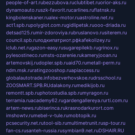
people-of-art.ru
bezzubova.ru
clubtibet.ru
orior-aks.ru
dynamoauto.ru
szk-favorit.ru
carlines.ru
flatnsk.ru
kingbolenskaner.ru
alex-motor.ru
astroline.net.ru
act1.spb.ru
polyglot.com.ru
gidlipetsk.ru
ooo-driada.ru
detsad125.ru
mir-zdoroviya.ru
bruslanovo.ru
siterem.ru
council.spb.ru
лодкипатриот.рф
kafekolizey.ru
iclub.net.ru
gazon-easy.ru
sugarepilekb.ru
grinox.ru
pylesostineco.ru
msts-ozarenie.ru
kameryjooan.ru
artemovskij.ru
dopler.spb.ru
aid70.ru
metall-perm.ru
ndm.msk.ru
ratingzooshop.ru
apiaccess.ru
globalautotrade.info
bezverhovskoe.ru
drsschool.ru
ZOOSMART.SPB.RU
dalakony.ru
medikijob.ru
remontt.spb.ru
photostudia.spb.ru
myragon.ru
terramia.ru
academy62.ru
gardengallereya.ru
rti.com.ru
artem-news.ru
biserinca.ru
krasnodarkurort.com
imshowtv.ru
mebel-v-tule.ru
mobtopik.ru
pcsecurity.net.ru
tool-sib.ru
multimetrunit.ru
sp-tour.ru
fan-cs.ru
santeh-russia.ru
symbian9.net.ru
DSHAIR.RU