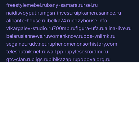
freestylemebel.ru
bany-samara.ru
rsei.ru
naidisvoyput.ru
mgsn-invest.ru
ipkamerasannce.ru
alicante-house.ru
ibelka74.ru
cozyhouse.info
vlkargalev-studio.ru
700mb.ru
figura-ufa.ru
alina-live.ru
belarusiannews.ru
womenknow.ru
dos-vniimk.ru
sega.net.ru
dv.net.ru
phenomenonsofhistory.com
telesputnik.net.ru
wall.pp.ru
pylesosroidmi.ru
gtc-clan.ru
cligs.ru
bibikazap.ru
popova.org.ru
netwhistler.spb.ru
bellvil.ru
bonzon.ru
iss-vladik.ru
defiparis.net.ru
las-gryzas.ru
amku.ru
electednews.spb.ru
feather.org.ru
spar72.ru
tankiigri.ru
dominus.com.ru
ibtree.ru
sanykool.pp.ru
unixlib.org.ru
menatep.spb.ru
gartenterrassen.ru
printeka.ru
skvozilka.com.ru
parkovka-pub.ru
lovemobi.ru
art-ru.ru
emulatorz.com.ru
alucomp.com.ru
tatforum.com.ru
alternativa-profi.ru
dermakler.ru
artsurvey.ru
aredir.ru
khimspas.ru
centr-maxi.ru
2018r.ru
bort-stomer-defort.ru
professional2.ru
gibsons.ru