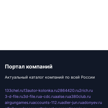
Портал компаний
Актуальный каталог компаний по всей России
133chel.ru
13autor-kolonka.ru
2864420.ru
2rich.ru
3-d-file.ru
3d-file.ru
a-cdc.ru
aalse.ru
a380club.ru
airgungames.ru
accounts-112.ru
adler-jun.ru
adonyev.ru