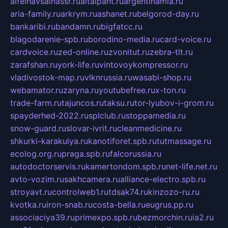
alfeihavsalnassr.ru
altaipant.ru
argentinamia.ru
aria-family.ru
arkrym.ru
ashanet.ru
belgorod-day.ru
bankaribi.ru
bandamn.ru
bigfatcc.ru
blagodarenie-spb.ru
borodino-media.ru
card-voice.ru
cardvoice.ru
zed-online.ru
zvonitut.ru
zebra-tlt.ru
zarafshan.ru
york-life.ru
vintovoykompressor.ru
vladivostok-map.ru
vlknrussia.ru
wasabi-shop.ru
webamator.ru
zaryna.ru
youtubefree.ru
x-ton.ru
trade-farm.ru
tajuncos.ru
taksu.ru
tor-lyubov-i-grom.ru
spayderhed-2022.ru
splclub.ru
stoppamedia.ru
snow-guard.ru
slovar-ivrit.ru
cleanmedicine.ru
shkurki-karakulya.ru
kanotiforet.spb.ru
tutmassage.ru
ecolog.org.ru
praga.spb.ru
falcorussia.ru
autodoctorservis.ru
kamertondom.spb.ru
net-life.net.ru
avto-vozim.ru
sakhcamera.ru
alliance-electro.spb.ru
stroyavt.ru
controlweb1.ru
tdsak74.ru
kinzozo-ru.ru
kvotka.ru
iron-snab.ru
costa-bella.ru
eugrus.pp.ru
associaciya39.ru
primexpo.spb.ru
bezmorchin.ru
ia2.ru