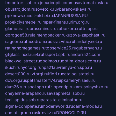
tmmotors.spb.ru
xjocuricopii.com
musavtomat.msk.ru
obustrojdom.ru
sovetcik.ru
ybaranovskaya.ru
ppknews.ru
cult-alshei.ru
JAPANRUSSIA.RU
proekciyamebel.ru
imper-finans.ru
rim.org.ru
glamourai.ru
brassminus.ru
zabor-pro.ru
ftn.pp.ru
dorogoe58.ru
laimengpacker.ru
kuzova-zapchasti.ru
sageerp.ru
taxodrom.ru
dsrazvitie.ru
hardcity.net.ru
ratinghomegames.ru
topservice25.ru
gubernyan.ru
gtglasslined.ru
ii4.ru
tssport.spb.ru
andorra24.com
blackwallstreet.ru
oboimos.ru
optim-doors.com.ru
ikuch.ru
nycr.org.ru
npa21.ru
vremya-ch.spb.ru
desert000.ru
ivtorgi.ru
ifiori.ru
catalog-statei.ru
dcv.org.ru
spetsmaster174.ru
ipkameryhiseeu.ru
dum26.ru
ruspol.spb.ru
fr-opendp.ru
kam-solnyshko.ru
cheyenne-arapaho.ru
sevzapmetal.spb.ru
ted-lapidus.spb.ru
parasite-eliminator.ru
sigma-complete.ru
modernworld.ru
dama-moda.ru
eholot-group.ru
sk-nvkz.ru
DRONGOLD.RU