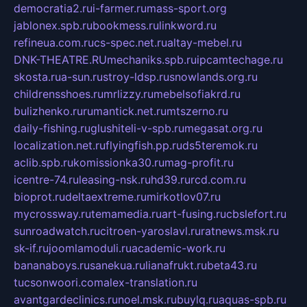
democratia2.ru
i-farmer.ru
mass-sport.org
jablonex.spb.ru
bookmess.ru
linkword.ru
refineua.com.ru
cs-spec.net.ru
altay-mebel.ru
DNK-THEATRE.RU
mechaniks.spb.ru
ipcamtechage.ru
skosta.ru
a-sun.ru
stroy-ldsp.ru
snowlands.org.ru
childrensshoes.ru
mrlizzy.ru
mebelsofiakrd.ru
bulizhenko.ru
rumantick.net.ru
mtszerno.ru
daily-fishing.ru
glushiteli-v-spb.ru
megasat.org.ru
localization.net.ru
flyingfish.pp.ru
ds5teremok.ru
aclib.spb.ru
komissionka30.ru
mag-profit.ru
icentre-74.ru
leasing-nsk.ru
hd39.ru
rcd.com.ru
bioprot.ru
deltaextreme.ru
mirkotlov07.ru
mycrossway.ru
temamedia.ru
art-fusing.ru
cbslefort.ru
sunroadwatch.ru
citroen-yaroslavl.ru
ratnews.msk.ru
sk-if.ru
joomlamoduli.ru
academic-work.ru
bananaboys.ru
sanekua.ru
lianafrukt.ru
beta43.ru
tucsonwoori.com
alex-translation.ru
avantgardeclinics.ru
noel.msk.ru
buylq.ru
aquas-spb.ru