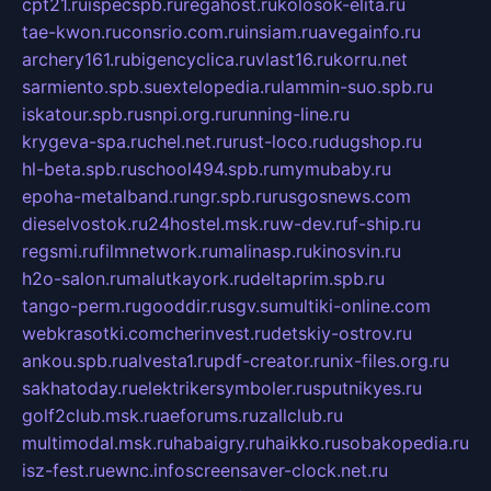
cpt21.ru
ispecspb.ru
regahost.ru
kolosok-elita.ru
tae-kwon.ru
consrio.com.ru
insiam.ru
avegainfo.ru
archery161.ru
bigencyclica.ru
vlast16.ru
korru.net
sarmiento.spb.su
extelopedia.ru
lammin-suo.spb.ru
iskatour.spb.ru
snpi.org.ru
running-line.ru
krygeva-spa.ru
chel.net.ru
rust-loco.ru
dugshop.ru
hl-beta.spb.ru
school494.spb.ru
mymubaby.ru
epoha-metalband.ru
ngr.spb.ru
rusgosnews.com
dieselvostok.ru
24hostel.msk.ru
w-dev.ru
f-ship.ru
regsmi.ru
filmnetwork.ru
malinasp.ru
kinosvin.ru
h2o-salon.ru
malutkayork.ru
deltaprim.spb.ru
tango-perm.ru
gooddir.ru
sgv.su
multiki-online.com
webkrasotki.com
cherinvest.ru
detskiy-ostrov.ru
ankou.spb.ru
alvesta1.ru
pdf-creator.ru
nix-files.org.ru
sakhatoday.ru
elektrikersymboler.ru
sputnikyes.ru
golf2club.msk.ru
aeforums.ru
zallclub.ru
multimodal.msk.ru
habaigry.ru
haikko.ru
sobakopedia.ru
isz-fest.ru
ewnc.info
screensaver-clock.net.ru