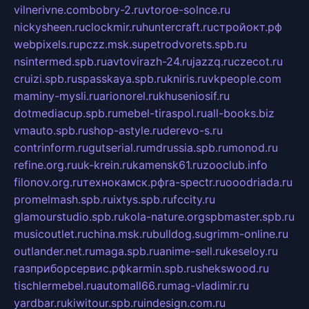
vilnerivne.com
bobry-2.ru
vtoroe-solnce.ru
nickysheen.ru
clockmir.ru
huntercraft.ru
стройокт.рф
webpixels.ru
pczz.msk.su
petrodvorets.spb.ru
nsintermed.spb.ru
avtovirazh-24.ru
jazzq.ru
czecot.ru
cruizi.spb.ru
spasskaya.spb.ru
kniris.ru
vkpeople.com
maminy-mysli.ru
arionorel.ru
khuseniosif.ru
dotmediacup.spb.ru
mebel-tiraspol.ru
all-books.biz
vmauto.spb.ru
shop-astyle.ru
derevo-s.ru
contrinform.ru
gutserial.ru
mdrussia.spb.ru
monod.ru
refine.org.ru
uk-krein.ru
kamensk61.ru
zooclub.info
filonov.org.ru
технокамск.рф
ra-spectr.ru
ooodriada.ru
promelmash.spb.ru
ixtys.spb.ru
fccity.ru
glamourstudio.spb.ru
kola-nature.org
spbmaster.spb.ru
musicoutlet.ru
china.msk.ru
bulldog.su
grimm-online.ru
outlander.net.ru
maga.spb.ru
anime-sell.ru
keseloy.ru
газприборсервис.рф
karmin.spb.ru
shekswood.ru
tischlermebel.ru
automall66.ru
mag-vladimir.ru
yardbar.ru
kiwitour.spb.ru
indesign.com.ru